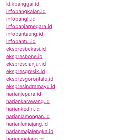
klikbanggai.id
infobangkalan.id
infobangli.id
infobanjarnegara.id
infobantaeng.id
infobantul.id
ekspresbekasi.id
ekspresbone.id
eksprescianjur.id
ekspresgresik.id
ekspresgorontalo.id
ekspresindramayu.id
harianjepara.id
hariankarawang.id
hariankediri.id
harianlamongan.id
harianlumajang.id
harianmajalengka.id
harianmalang.id