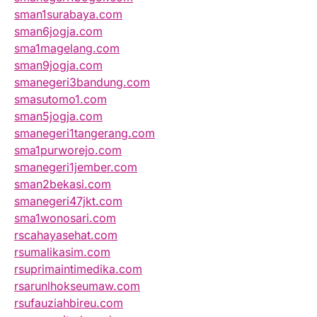
sman1surabaya.com
sman6jogja.com
sma1magelang.com
sman9jogja.com
smanegeri3bandung.com
smasutomo1.com
sman5jogja.com
smanegeri1tangerang.com
sma1purworejo.com
smanegeri1jember.com
sman2bekasi.com
smanegeri47jkt.com
sma1wonosari.com
rscahayasehat.com
rsumalikasim.com
rsuprimaintimedika.com
rsarunlhokseumaw.com
rsufauziahbireu.com