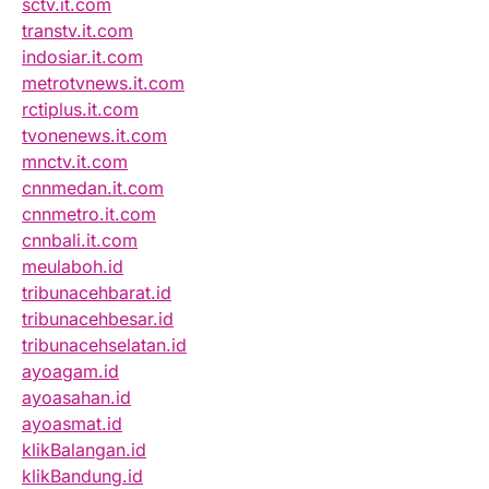
sctv.it.com
transtv.it.com
indosiar.it.com
metrotvnews.it.com
rctiplus.it.com
tvonenews.it.com
mnctv.it.com
cnnmedan.it.com
cnnmetro.it.com
cnnbali.it.com
meulaboh.id
tribunacehbarat.id
tribunacehbesar.id
tribunacehselatan.id
ayoagam.id
ayoasahan.id
ayoasmat.id
klikBalangan.id
klikBandung.id