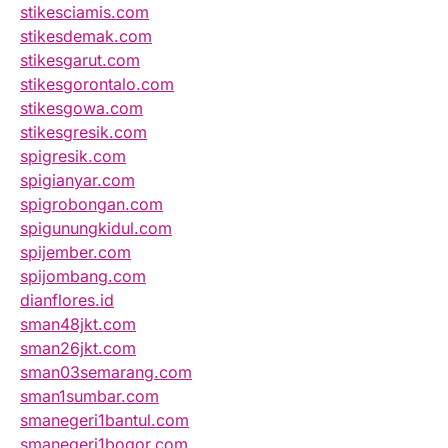
stikesciamis.com
stikesdemak.com
stikesgarut.com
stikesgorontalo.com
stikesgowa.com
stikesgresik.com
spigresik.com
spigianyar.com
spigrobongan.com
spigunungkidul.com
spijember.com
spijombang.com
dianflores.id
sman48jkt.com
sman26jkt.com
sman03semarang.com
sman1sumbar.com
smanegeri1bantul.com
smanegeri1bogor.com