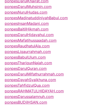
ponpesDarulKhairat.com
ponpesDarulMuhsinin.com
ponpesNurulHudas.com
ponpesMadinatuddiniyahBabul.com
ponpesInsanMadani.com
ponpesBaitilHikmah.com
ponpesDarulHidayahul.com
ponpesMafatihussaadah.com
ponpesRaudhatulAla.com
ponpesLiqaurrahmah.com
ponpesBabulUlum.com
ponpesThariqunNajah.com
ponpesDarulQuran.com
ponpesDarulMifathurrahmah.com
ponpesDayahSyaikhuna.com
ponpesTahfidzulQua.com
ponpesRAHMATULHIDAYAH.com
ponpesDarussalamnuh.com
ponpesBUDiIHSAN.com