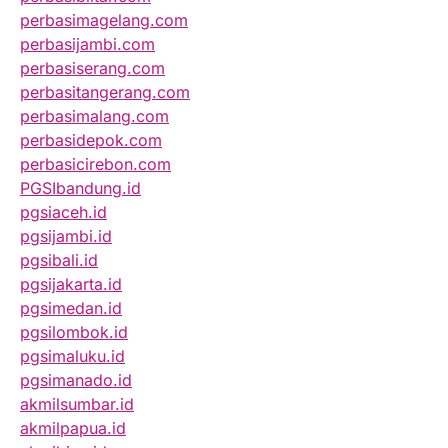
perbasimagelang.com
perbasijambi.com
perbasiserang.com
perbasitangerang.com
perbasimalang.com
perbasidepok.com
perbasicirebon.com
PGSIbandung.id
pgsiaceh.id
pgsijambi.id
pgsibali.id
pgsijakarta.id
pgsimedan.id
pgsilombok.id
pgsimaluku.id
pgsimanado.id
akmilsumbar.id
akmilpapua.id