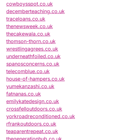
cowboysspot.co.uk
decemberteaching.co.uk
traceloans.co.uk
thenewsweek.co.uk
thecakewala.co.uk
thomson-thorn.co.uk
wrestlingagrees.co.uk
underneathfoiled.co.uk
spanosconcerns.co.uk
telecomblue.co.uk
house-of-hampers.co.uk
yumekanzashi.co.uk
fatnanas.co.uk
emilykatedesign.co.uk
crossfelloutdoors.co.uk
yorkroadreconditioned.co.uk
rfrankoutdoors.co.uk
teaparentrepeat.co.uk
thegenerationhub.co.uk