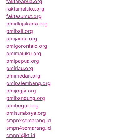
faktapapua.org
faktamaluku.org
faktasumut.org
pmidkijakarta.org
pmibali.org
pmijambi.org
pmigorontalo.org
pmimaluku.org
pmipapua.org
pmiriau.org
pmimedan.org
pmipalembang.org
pmijogja.org
pmibandung.org
pmibogor.org
pmisurabaya.org
smpn2semarang.id
smpn4semarang.id
smpn14jkt.id