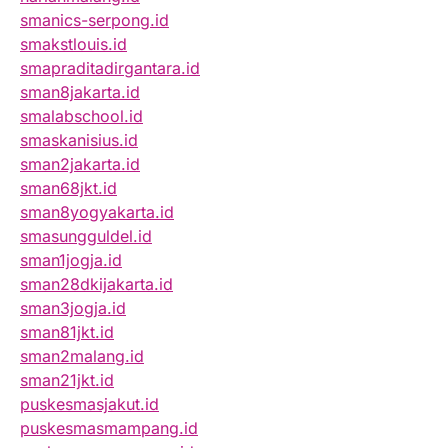
smanics-serpong.id
smakstlouis.id
smapraditadirgantara.id
sman8jakarta.id
smalabschool.id
smaskanisius.id
sman2jakarta.id
sman68jkt.id
sman8yogyakarta.id
smasungguldel.id
sman1jogja.id
sman28dkijakarta.id
sman3jogja.id
sman81jkt.id
sman2malang.id
sman21jkt.id
puskesmasjakut.id
puskesmasmampang.id