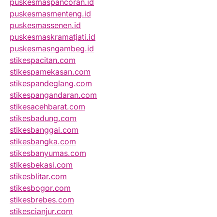
puskesmaspancoran.id
puskesmasmenteng.id
puskesmassenen.id
puskesmaskramatjati.id
puskesmasngambeg.id
stikespacitan.com
stikespamekasan.com
stikespandeglang.com
stikespangandaran.com
stikesacehbarat.com
stikesbadung.com
stikesbanggai.com
stikesbangka.com
stikesbanyumas.com
stikesbekasi.com
stikesblitar.com
stikesbogor.com
stikesbrebes.com
stikescianjur.com