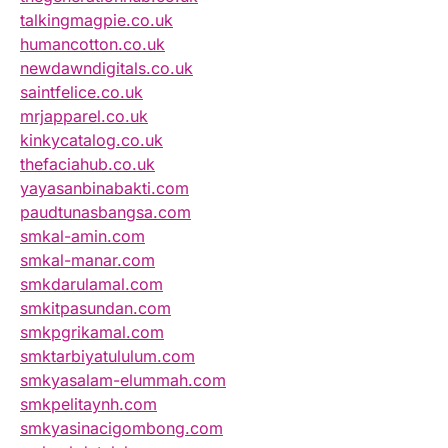
talkingmagpie.co.uk
humancotton.co.uk
newdawndigitals.co.uk
saintfelice.co.uk
mrjapparel.co.uk
kinkycatalog.co.uk
thefaciahub.co.uk
yayasanbinabakti.com
paudtunasbangsa.com
smkal-amin.com
smkal-manar.com
smkdarulamal.com
smkitpasundan.com
smkpgrikamal.com
smktarbiyatululum.com
smkyasalam-elummah.com
smkpelitaynh.com
smkyasinacigombong.com