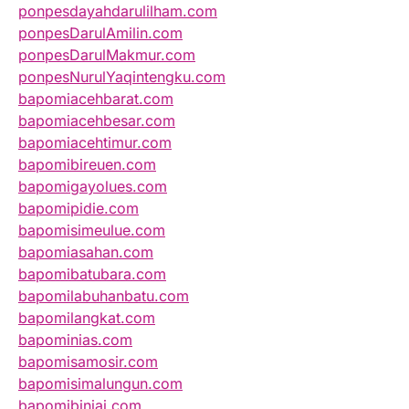
ponpesdayahdarulilham.com
ponpesDarulAmilin.com
ponpesDarulMakmur.com
ponpesNurulYaqintengku.com
bapomiacehbarat.com
bapomiacehbesar.com
bapomiacehtimur.com
bapomibireuen.com
bapomigayolues.com
bapomipidie.com
bapomisimeulue.com
bapomiasahan.com
bapomibatubara.com
bapomilabuhanbatu.com
bapomilangkat.com
bapominias.com
bapomisamosir.com
bapomisimalungun.com
bapomibinjai.com