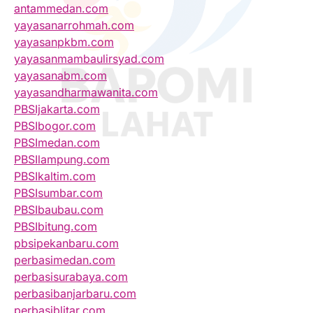
antammedan.com
yayasanarrohmah.com
yayasanpkbm.com
yayasanmambaulirsyad.com
yayasanabm.com
yayasandharmawanita.com
PBSIjakarta.com
PBSIbogor.com
PBSImedan.com
PBSIlampung.com
PBSIkaltim.com
PBSIsumbar.com
PBSIbaubau.com
PBSIbitung.com
pbsipekanbaru.com
perbasimedan.com
perbasisurabaya.com
perbasibanjarbaru.com
perbasiblitar.com