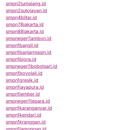
smpn2lumajang.id
smpn2sutojayan.id
smpn4blitar.id
smpn78jakarta.id
smpn88jakarta.id
smpnegeri1ambon.id
smpn1bangil.id
smpn1banjarmasin.id
smpn1biora.id
smpnegeri1bobotsari.id
smpn1boyolali.id
smpn1gresik.id
smpn1jayapura.id
smpn1jember.id
smpnegeri1jepara.id
smpn1karanganyar.id
smpn1kendari.id
smpn1kranggan.id
smpn1lamongan.id