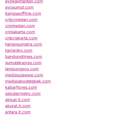
ayokalimantan.com
ayosumut.com
bangsaoffline.com
cnbcmedan.com
cnnmedan.com
cnnjakarta.com
cnbcjakarta.com
hariansumatra.com
harianikn.com
bandungtimes.com
sumutekspres.com
lampungpos.com
mediasulawesi.com
mediajabodetabek.com
kabarflores.com
seputarmetro.com
aktual.it.com
akurat.it.com
antara.it.com