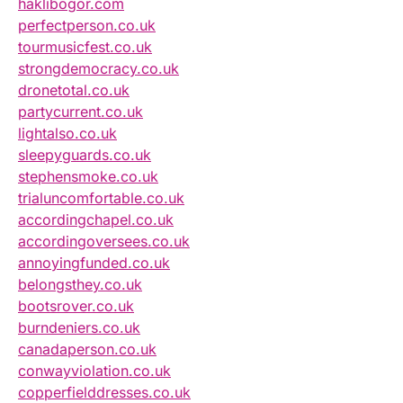
haklibogor.com
perfectperson.co.uk
tourmusicfest.co.uk
strongdemocracy.co.uk
dronetotal.co.uk
partycurrent.co.uk
lightalso.co.uk
sleepyguards.co.uk
stephensmoke.co.uk
trialuncomfortable.co.uk
accordingchapel.co.uk
accordingoversees.co.uk
annoyingfunded.co.uk
belongsthey.co.uk
bootsrover.co.uk
burndeniers.co.uk
canadaperson.co.uk
conwayviolation.co.uk
copperfielddresses.co.uk