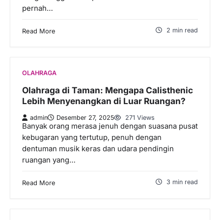
pernah…
2 min read
Read More
OLAHRAGA
Olahraga di Taman: Mengapa Calisthenic
Lebih Menyenangkan di Luar Ruangan?
admin
Desember 27, 2025
271 Views
Banyak orang merasa jenuh dengan suasana pusat
kebugaran yang tertutup, penuh dengan
dentuman musik keras dan udara pendingin
ruangan yang…
3 min read
Read More