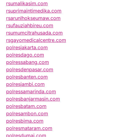
rsumalikasim.com
rsuprimaintimedika.com
rsarunlhokseumaw.com
rsufauziahbireu.com
rsumumcitrahusada.com
rsgayomedicalcentre.com
polresjakarta.com
polresdago.com
polressabang.com
polresdenpasar.com
polresbanten.com
polresjambi.com
polressamarinda.com
polresbanjarmasin.com
polresbatam.com
polresambon.com
polresbima.com
polresmataram.com
polresdumai.com