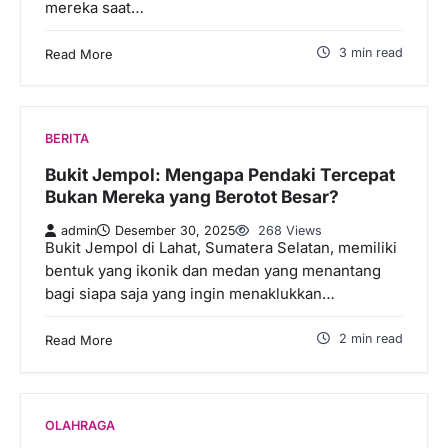
mereka saat…
3 min read
Read More
BERITA
Bukit Jempol: Mengapa Pendaki Tercepat
Bukan Mereka yang Berotot Besar?
admin
Desember 30, 2025
268 Views
Bukit Jempol di Lahat, Sumatera Selatan, memiliki
bentuk yang ikonik dan medan yang menantang
bagi siapa saja yang ingin menaklukkan…
2 min read
Read More
OLAHRAGA