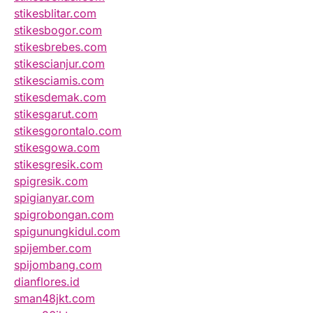
stikesblitar.com
stikesbogor.com
stikesbrebes.com
stikescianjur.com
stikesciamis.com
stikesdemak.com
stikesgarut.com
stikesgorontalo.com
stikesgowa.com
stikesgresik.com
spigresik.com
spigianyar.com
spigrobongan.com
spigunungkidul.com
spijember.com
spijombang.com
dianflores.id
sman48jkt.com