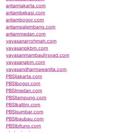
antamjakarta.com
antambekasi.com
antambogor.com
antampalembang.com
antammedan.com
yayasanarrohmah.com
yayasanpkbm.com
yayasanmambaulirsyad.com
yayasanabm.com
yayasandharmawanita.com
PBSIjakarta.com
PBSIbogor.com
PBSImedan.com
PBSIlampung.com
PBSIkaltim.com
PBSIsumbar.com
PBSIbaubau.com
PBSIbitung.com