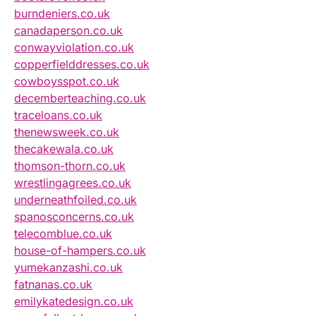
burndeniers.co.uk
canadaperson.co.uk
conwayviolation.co.uk
copperfielddresses.co.uk
cowboysspot.co.uk
decemberteaching.co.uk
traceloans.co.uk
thenewsweek.co.uk
thecakewala.co.uk
thomson-thorn.co.uk
wrestlingagrees.co.uk
underneathfoiled.co.uk
spanosconcerns.co.uk
telecomblue.co.uk
house-of-hampers.co.uk
yumekanzashi.co.uk
fatnanas.co.uk
emilykatedesign.co.uk