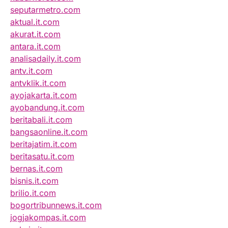
seputarmetro.com
aktual.it.com
akurat.it.com
antara.it.com
analisadaily.it.com
antv.it.com
antvklik.it.com
ayojakarta.it.com
ayobandung.it.com
beritabali.it.com
bangsaonline.it.com
beritajatim.it.com
beritasatu.it.com
bernas.it.com
bisnis.it.com
brilio.it.com
bogortribunnews.it.com
jogjakompas.it.com