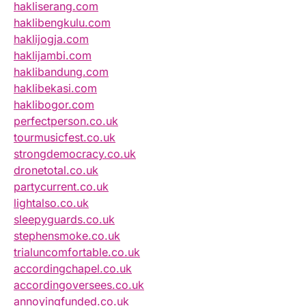
hakliserang.com
haklibengkulu.com
haklijogja.com
haklijambi.com
haklibandung.com
haklibekasi.com
haklibogor.com
perfectperson.co.uk
tourmusicfest.co.uk
strongdemocracy.co.uk
dronetotal.co.uk
partycurrent.co.uk
lightalso.co.uk
sleepyguards.co.uk
stephensmoke.co.uk
trialuncomfortable.co.uk
accordingchapel.co.uk
accordingoversees.co.uk
annoyingfunded.co.uk