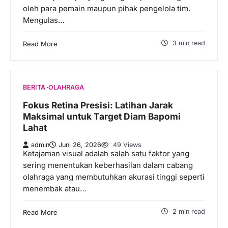
oleh para pemain maupun pihak pengelola tim.
Mengulas…
3 min read
Read More
BERITA
OLAHRAGA
Fokus Retina Presisi: Latihan Jarak
Maksimal untuk Target Diam Bapomi
Lahat
admin
Juni 26, 2026
49 Views
Ketajaman visual adalah salah satu faktor yang
sering menentukan keberhasilan dalam cabang
olahraga yang membutuhkan akurasi tinggi seperti
menembak atau…
2 min read
Read More