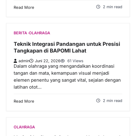
2 min read
Read More
BERITA
OLAHRAGA
Teknik Integrasi Pandangan untuk Presisi
Tangkapan di BAPOMI Lahat
admin
Juni 22, 2026
61 Views
Dalam olahraga yang mengandalkan koordinasi
tangan dan mata, kemampuan visual menjadi
elemen penentu yang sangat vital, sejalan dengan
latihan otot…
2 min read
Read More
OLAHRAGA