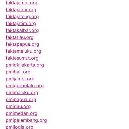
faktajambi.org
faktajabar.org
faktajateng.org
faktajatim.org
faktakalbar.org
faktariau.org
faktapapua.org
faktamaluku.org
faktasumut.org
pmidkijakarta.org
pmibali.org
pmijambi.org
pmigorontalo.org
pmimaluku.org
pmipapua.org
pmiriau.org
pmimedan.org
pmipalembang.org
pmijogja.org