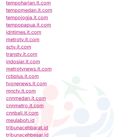
tempoharian.it.com
tempomedan.it.com
tempojogja.it.com
tempopapua.it.com
idntimes.it.com
metrotv.it.com
sctv.it.com
transtv.it.com
indosiar.it.com
metrotvnews.it.com
rctiplus.it.com
tvonenews.it.com
mnctv.it.com
cnnmedan.it.com
cnnmetro.it.com
cnnbali.it.com
meulaboh.id
tribunacehbarat.id
tribunacehbesar.id