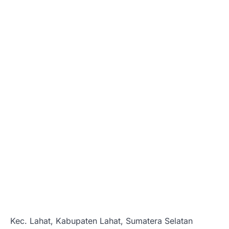
Kec. Lahat, Kabupaten Lahat, Sumatera Selatan