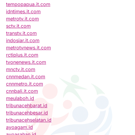
tempopapua.it.com
idntimes.it.com
metrotv.it.com
sctv.it.com
transtv.it.com
indosiar.it.com
metrotvnews.it.com
rctiplus.it.com
tvonenews.it.com
mnctv.it.com
cnnmedan.it.com
cnnmetro.it.com
cnnbali.it.com
meulaboh.id
tribunacehbarat.id
tribunacehbesar.id
tribunacehselatan.id
ayoagam.id
ayoasahan.id