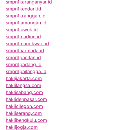
smpn1karanganyar.id
smpn1kendari.id
smpn1kranggan.id
smpn1lamongan.id
smpn1luwuk.id
smpn1madiun.id
smpn1manokwari.id
smpn1narmada.id
smpn1pacitan.id
smpn1padang.id
smpn1pailangga.id
haklijakarta.com
haklilangsa.com
haklisabang.com
haklidenpasar.com
haklicilegon.com
hakliserang.com
haklibengkulu.com
haklijogja.com