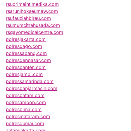
rsuprimaintimedika.com
rsarunlhokseumaw.com
rsufauziahbireu.com
rsumumcitrahusada.com
rsgayomedicalcentre.com
polresjakarta.com
polresdago.com
polressabang.com
polresdenpasar.com
polresbanten.com
polresjambi.com
polressamarinda.com
polresbanjarmasin.com
polresbatam.com
polresambon.com
polresbima.com
polresmataram.com
polresdumai.com
antamjakarta.com