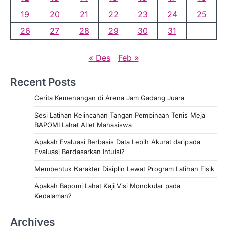
p
19
20
21
22
23
24
25
o
26
27
28
29
30
31
s
« Des
Feb »
Recent Posts
Cerita Kemenangan di Arena Jam Gadang Juara
Sesi Latihan Kelincahan Tangan Pembinaan Tenis Meja
BAPOMI Lahat Atlet Mahasiswa
Apakah Evaluasi Berbasis Data Lebih Akurat daripada
Evaluasi Berdasarkan Intuisi?
Membentuk Karakter Disiplin Lewat Program Latihan Fisik
Apakah Bapomi Lahat Kaji Visi Monokular pada
Kedalaman?
Archives