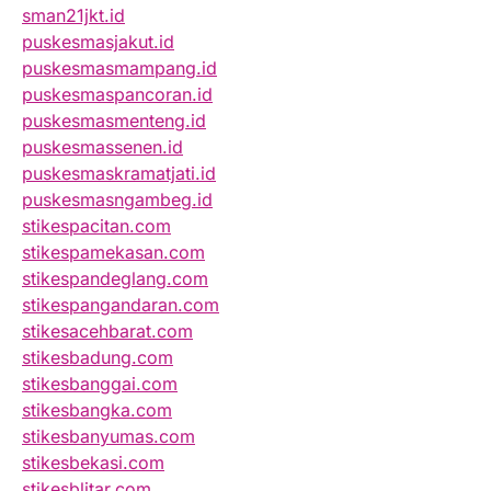
sman21jkt.id
puskesmasjakut.id
puskesmasmampang.id
puskesmaspancoran.id
puskesmasmenteng.id
puskesmassenen.id
puskesmaskramatjati.id
puskesmasngambeg.id
stikespacitan.com
stikespamekasan.com
stikespandeglang.com
stikespangandaran.com
stikesacehbarat.com
stikesbadung.com
stikesbanggai.com
stikesbangka.com
stikesbanyumas.com
stikesbekasi.com
stikesblitar.com