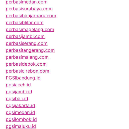
perbasimedan.com
perbasisurabaya.com
perbasibanjarbaru.com
perbasiblitar.com
perbasimagelang.com
perbasijambi.com
perbasiserang.com
perbasitangerang.com
perbasimalang.com
perbasidepok.com
perbasicirebon.com
PGSIbandung.id
pgsiaceh.id
pgsijambi.id
pgsibali.id
pgsijakarta.id
pgsimedan.id
pgsilombok.id
pgsimaluku.id