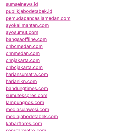
sumselnews.id
publikjabodetabek.id
pemudapancasilamedan.com
ayokalimantan.com
ayosumut.com
bangsaoffline.com
cnbcmedan.com
cnnmedan.com
cnnjakarta.com
cnbcjakarta.com
hariansumatra.com
harianikn.com
bandungtimes.com
sumutekspres.com
lampungpos.com
mediasulawesi.com
mediajabodetabek.com
kabarflores.com
seputarmetro.com