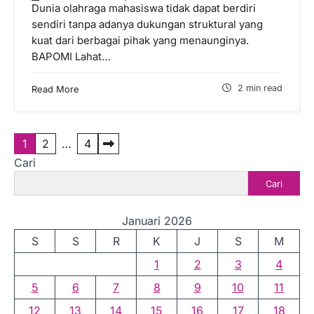
Dunia olahraga mahasiswa tidak dapat berdiri
sendiri tanpa adanya dukungan struktural yang
kuat dari berbagai pihak yang menaunginya.
BAPOMI Lahat…
2 min read
Read More
P
1
2
…
4
Cari
a
Cari
g
i
Januari 2026
n
S
S
R
K
J
S
M
a
1
2
3
4
s
5
6
7
8
9
10
11
i
12
13
14
15
16
17
18