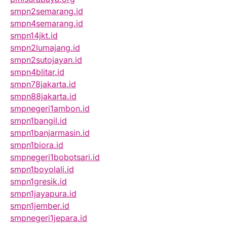
smpn2semarang.id
smpn4semarang.id
smpn14jkt.id
smpn2lumajang.id
smpn2sutojayan.id
smpn4blitar.id
smpn78jakarta.id
smpn88jakarta.id
smpnegeri1ambon.id
smpn1bangil.id
smpn1banjarmasin.id
smpn1biora.id
smpnegeri1bobotsari.id
smpn1boyolali.id
smpn1gresik.id
smpn1jayapura.id
smpn1jember.id
smpnegeri1jepara.id