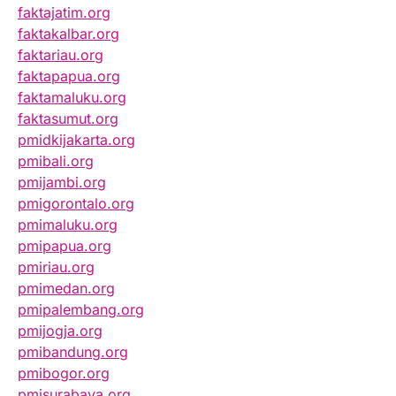
faktajatim.org
faktakalbar.org
faktariau.org
faktapapua.org
faktamaluku.org
faktasumut.org
pmidkijakarta.org
pmibali.org
pmijambi.org
pmigorontalo.org
pmimaluku.org
pmipapua.org
pmiriau.org
pmimedan.org
pmipalembang.org
pmijogja.org
pmibandung.org
pmibogor.org
pmisurabaya.org