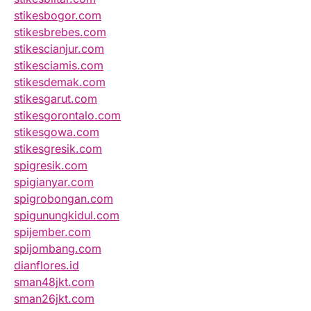
stikesbogor.com
stikesbrebes.com
stikescianjur.com
stikesciamis.com
stikesdemak.com
stikesgarut.com
stikesgorontalo.com
stikesgowa.com
stikesgresik.com
spigresik.com
spigianyar.com
spigrobongan.com
spigunungkidul.com
spijember.com
spijombang.com
dianflores.id
sman48jkt.com
sman26jkt.com