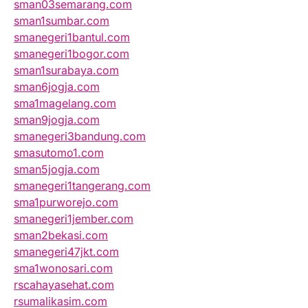
sman03semarang.com
sman1sumbar.com
smanegeri1bantul.com
smanegeri1bogor.com
sman1surabaya.com
sman6jogja.com
sma1magelang.com
sman9jogja.com
smanegeri3bandung.com
smasutomo1.com
sman5jogja.com
smanegeri1tangerang.com
sma1purworejo.com
smanegeri1jember.com
sman2bekasi.com
smanegeri47jkt.com
sma1wonosari.com
rscahayasehat.com
rsumalikasim.com