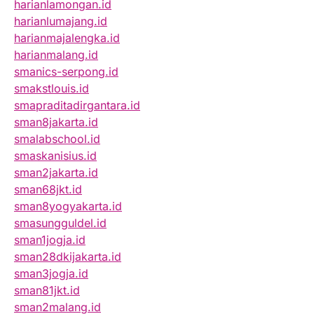
harianlamongan.id
harianlumajang.id
harianmajalengka.id
harianmalang.id
smanics-serpong.id
smakstlouis.id
smapraditadirgantara.id
sman8jakarta.id
smalabschool.id
smaskanisius.id
sman2jakarta.id
sman68jkt.id
sman8yogyakarta.id
smasungguldel.id
sman1jogja.id
sman28dkijakarta.id
sman3jogja.id
sman81jkt.id
sman2malang.id