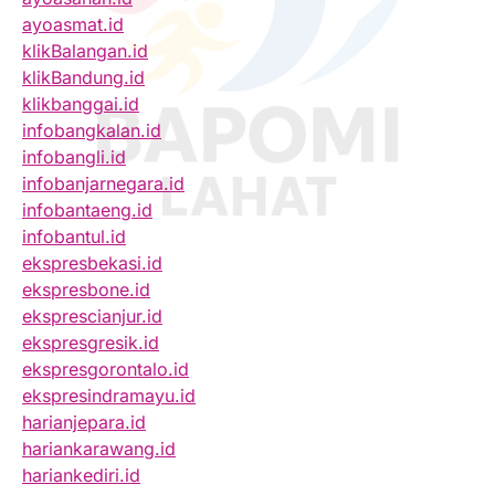
ayoasmat.id
klikBalangan.id
klikBandung.id
klikbanggai.id
infobangkalan.id
infobangli.id
infobanjarnegara.id
infobantaeng.id
infobantul.id
ekspresbekasi.id
ekspresbone.id
eksprescianjur.id
ekspresgresik.id
ekspresgorontalo.id
ekspresindramayu.id
harianjepara.id
hariankarawang.id
hariankediri.id