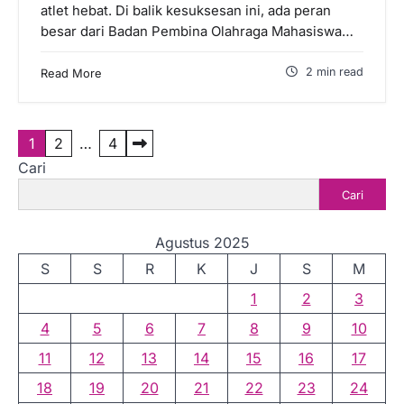
atlet hebat. Di balik kesuksesan ini, ada peran
besar dari Badan Pembina Olahraga Mahasiswa…
2 min read
Read More
P
1
2
…
4
Cari
a
Cari
g
i
Agustus 2025
n
S
S
R
K
J
S
M
a
1
2
3
s
4
5
6
7
8
9
10
i
11
12
13
14
15
16
17
p
18
19
20
21
22
23
24
o