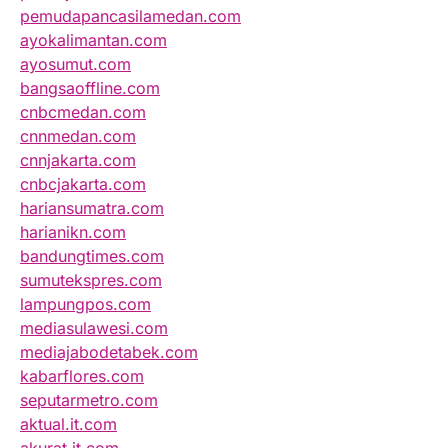
pemudapancasilamedan.com
ayokalimantan.com
ayosumut.com
bangsaoffline.com
cnbcmedan.com
cnnmedan.com
cnnjakarta.com
cnbcjakarta.com
hariansumatra.com
harianikn.com
bandungtimes.com
sumutekspres.com
lampungpos.com
mediasulawesi.com
mediajabodetabek.com
kabarflores.com
seputarmetro.com
aktual.it.com