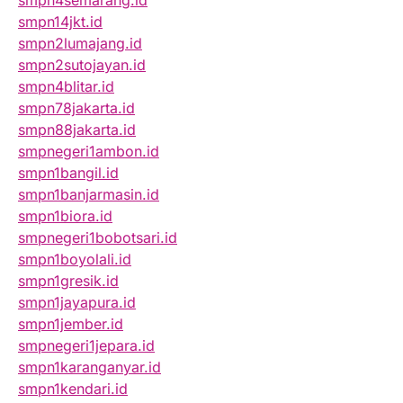
smpn4semarang.id
smpn14jkt.id
smpn2lumajang.id
smpn2sutojayan.id
smpn4blitar.id
smpn78jakarta.id
smpn88jakarta.id
smpnegeri1ambon.id
smpn1bangil.id
smpn1banjarmasin.id
smpn1biora.id
smpnegeri1bobotsari.id
smpn1boyolali.id
smpn1gresik.id
smpn1jayapura.id
smpn1jember.id
smpnegeri1jepara.id
smpn1karanganyar.id
smpn1kendari.id