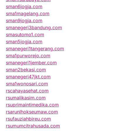
sman6jogja.com
sma1magelang.com
sman9jogja.com
smanegeri3bandung.com
smasutomo1.com
sman5jogja.com
smanegeri1tangerang.com
sma1purworejo.com
smanegeri1jember.com
sman2bekasi.com
smanegeri47jkt.com
sma1wonosari.com
rscahayasehat.com
rsumalikasim.com
rsuprimaintimedika.com
rsarunlhokseumaw.com
rsufauziahbireu.com
rsumumcitrahusada.com