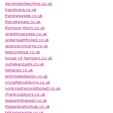
decemberteaching.co.uk
traceloans.co.uk
thenewsweek.co.uk
thecakewala.co.uk
thomson-thorn.co.uk
wrestlingagrees.co.uk
underneathfoiled.co.uk
spanosconcerns.co.uk
telecomblue.co.uk
house-of-hampers.co.uk
yumekanzashi.co.uk
fatnanas.co.uk
emilykatedesign.co.uk
crossfelloutdoors.co.uk
yorkroadreconditioned.co.uk
rfrankoutdoors.co.uk
teaparentrepeat.co.uk
thegenerationhub.co.uk
talkingmagpie.co.uk