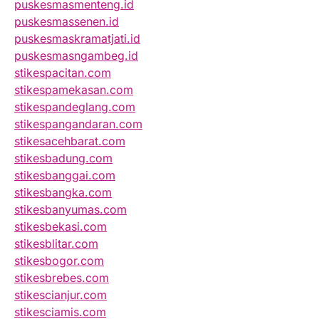
puskesmasmenteng.id
puskesmassenen.id
puskesmaskramatjati.id
puskesmasngambeg.id
stikespacitan.com
stikespamekasan.com
stikespandeglang.com
stikespangandaran.com
stikesacehbarat.com
stikesbadung.com
stikesbanggai.com
stikesbangka.com
stikesbanyumas.com
stikesbekasi.com
stikesblitar.com
stikesbogor.com
stikesbrebes.com
stikescianjur.com
stikesciamis.com