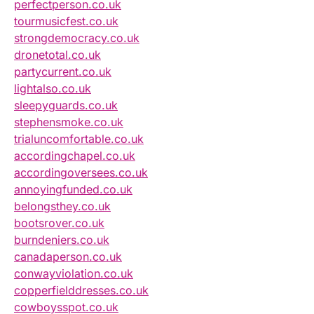
perfectperson.co.uk
tourmusicfest.co.uk
strongdemocracy.co.uk
dronetotal.co.uk
partycurrent.co.uk
lightalso.co.uk
sleepyguards.co.uk
stephensmoke.co.uk
trialuncomfortable.co.uk
accordingchapel.co.uk
accordingoversees.co.uk
annoyingfunded.co.uk
belongsthey.co.uk
bootsrover.co.uk
burndeniers.co.uk
canadaperson.co.uk
conwayviolation.co.uk
copperfielddresses.co.uk
cowboysspot.co.uk