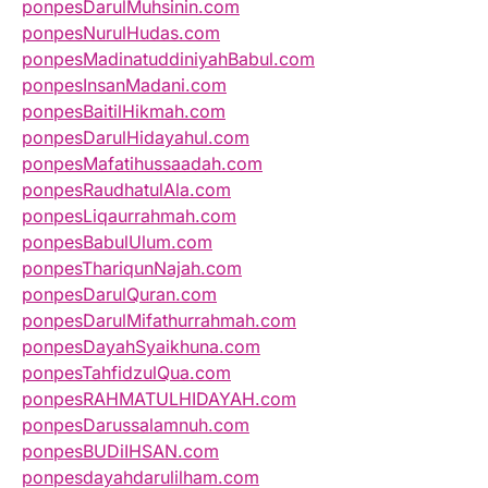
ponpesDarulMuhsinin.com
ponpesNurulHudas.com
ponpesMadinatuddiniyahBabul.com
ponpesInsanMadani.com
ponpesBaitilHikmah.com
ponpesDarulHidayahul.com
ponpesMafatihussaadah.com
ponpesRaudhatulAla.com
ponpesLiqaurrahmah.com
ponpesBabulUlum.com
ponpesThariqunNajah.com
ponpesDarulQuran.com
ponpesDarulMifathurrahmah.com
ponpesDayahSyaikhuna.com
ponpesTahfidzulQua.com
ponpesRAHMATULHIDAYAH.com
ponpesDarussalamnuh.com
ponpesBUDiIHSAN.com
ponpesdayahdarulilham.com