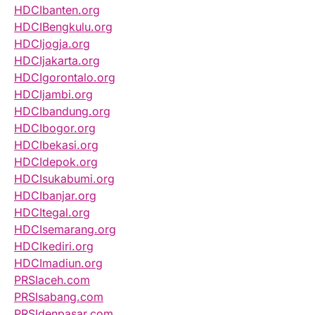
HDCIbanten.org
HDCIBengkulu.org
HDCIjogja.org
HDCIjakarta.org
HDCIgorontalo.org
HDCIjambi.org
HDCIbandung.org
HDCIbogor.org
HDCIbekasi.org
HDCIdepok.org
HDCIsukabumi.org
HDCIbanjar.org
HDCItegal.org
HDCIsemarang.org
HDCIkediri.org
HDCImadiun.org
PRSIaceh.com
PRSIsabang.com
PRSIdenpasar.com