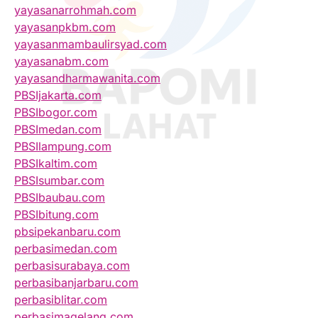
yayasanarrohmah.com
yayasanpkbm.com
yayasanmambaulirsyad.com
yayasanabm.com
yayasandharmawanita.com
PBSIjakarta.com
PBSIbogor.com
PBSImedan.com
PBSIlampung.com
PBSIkaltim.com
PBSIsumbar.com
PBSIbaubau.com
PBSIbitung.com
pbsipekanbaru.com
perbasimedan.com
perbasisurabaya.com
perbasibanjarbaru.com
perbasiblitar.com
perbasimagelang.com