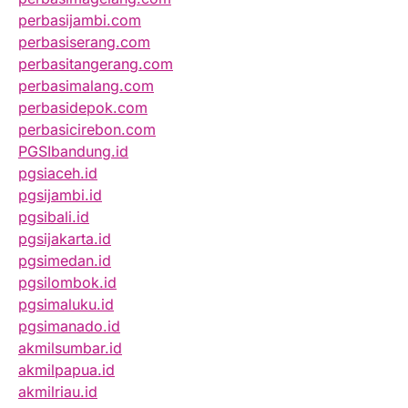
perbasijambi.com
perbasiserang.com
perbasitangerang.com
perbasimalang.com
perbasidepok.com
perbasicirebon.com
PGSIbandung.id
pgsiaceh.id
pgsijambi.id
pgsibali.id
pgsijakarta.id
pgsimedan.id
pgsilombok.id
pgsimaluku.id
pgsimanado.id
akmilsumbar.id
akmilpapua.id
akmilriau.id