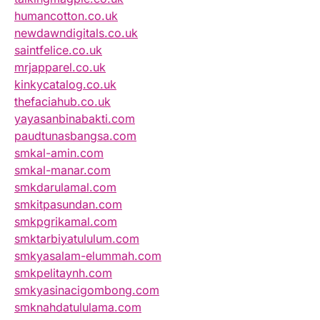
humancotton.co.uk
newdawndigitals.co.uk
saintfelice.co.uk
mrjapparel.co.uk
kinkycatalog.co.uk
thefaciahub.co.uk
yayasanbinabakti.com
paudtunasbangsa.com
smkal-amin.com
smkal-manar.com
smkdarulamal.com
smkitpasundan.com
smkpgrikamal.com
smktarbiyatululum.com
smkyasalam-elummah.com
smkpelitaynh.com
smkyasinacigombong.com
smknahdatululama.com