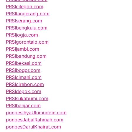
PRSIcilegon.com
PRSItangerang.com
PRSIserang.com
PRSIbengkulu.com
PRSIjogja.com
PRSIgorontalo.com
PRSIjambi.com
PRSIbandung.com
PRSIbekasi.com
PRSIbogor.com
PRSIcimahi.com
PRSIcirebon.com
PRSIdepok.com
PRSIsukabumi.com
PRSIbanjar.com
ponpesIhyaUlumuddin.com
ponpesJabalRahmah.com
ponpesDarulKhairat.com