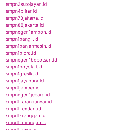
smpn2sutojayan.id
smpn4blitar.id
smpn78jakarta.id
smpn88jakarta.id
smpnegeri1ambon.id
smpn1bangil.id
smpn1banjarmasin.id
smpn1biora.id
smpnegeri1bobotsari.id
smpn1boyolali.id
smpn1gresik.id
smpn1jayapura.id
smpn1jember.id
smpnegeri1jepara.id
smpn1karanganyar.id
smpn1kendari.id
smpn1kranggan.id
smpn1lamongan.id
smpn1luwuk.id