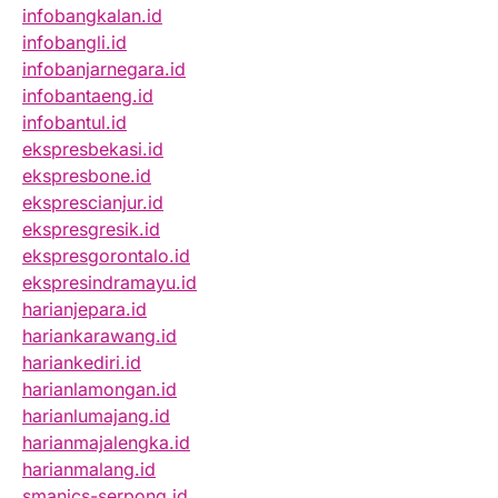
infobangkalan.id
infobangli.id
infobanjarnegara.id
infobantaeng.id
infobantul.id
ekspresbekasi.id
ekspresbone.id
eksprescianjur.id
ekspresgresik.id
ekspresgorontalo.id
ekspresindramayu.id
harianjepara.id
hariankarawang.id
hariankediri.id
harianlamongan.id
harianlumajang.id
harianmajalengka.id
harianmalang.id
smanics-serpong.id