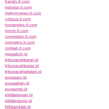
transtv.it.com
indosiar.it.com
metrotvnews.it.com
rctiplus.it.com
tvonenews.it.com
mnctv.it.com
cnnmedan.it.com
cnnmetro.it.com
cnnbali.it.com
meulaboh.id
tribunacehbarat.id
tribunacehbesar.id
tribunacehselatan.id
ayoagam.id
ayoasahan.id
ayoasmat.id
klikBalangan.id
klikBandung.id
klikbanggai.id