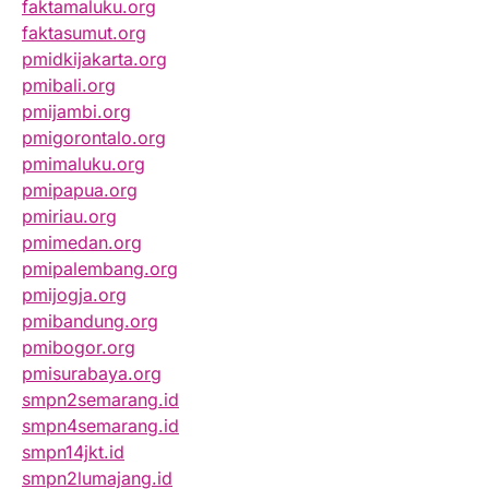
faktamaluku.org
faktasumut.org
pmidkijakarta.org
pmibali.org
pmijambi.org
pmigorontalo.org
pmimaluku.org
pmipapua.org
pmiriau.org
pmimedan.org
pmipalembang.org
pmijogja.org
pmibandung.org
pmibogor.org
pmisurabaya.org
smpn2semarang.id
smpn4semarang.id
smpn14jkt.id
smpn2lumajang.id