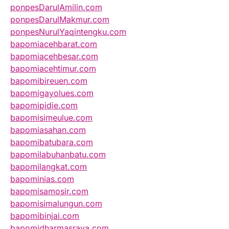
ponpesDarulAmilin.com
ponpesDarulMakmur.com
ponpesNurulYaqintengku.com
bapomiacehbarat.com
bapomiacehbesar.com
bapomiacehtimur.com
bapomibireuen.com
bapomigayolues.com
bapomipidie.com
bapomisimeulue.com
bapomiasahan.com
bapomibatubara.com
bapomilabuhanbatu.com
bapomilangkat.com
bapominias.com
bapomisamosir.com
bapomisimalungun.com
bapomibinjai.com
bapomidharmasraya.com