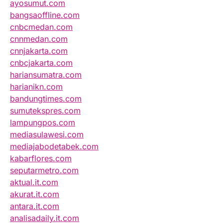
ayosumut.com
bangsaoffline.com
cnbcmedan.com
cnnmedan.com
cnnjakarta.com
cnbcjakarta.com
hariansumatra.com
harianikn.com
bandungtimes.com
sumutekspres.com
lampungpos.com
mediasulawesi.com
mediajabodetabek.com
kabarflores.com
seputarmetro.com
aktual.it.com
akurat.it.com
antara.it.com
analisadaily.it.com