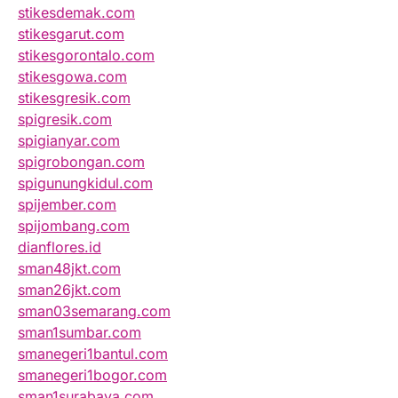
stikesdemak.com
stikesgarut.com
stikesgorontalo.com
stikesgowa.com
stikesgresik.com
spigresik.com
spigianyar.com
spigrobongan.com
spigunungkidul.com
spijember.com
spijombang.com
dianflores.id
sman48jkt.com
sman26jkt.com
sman03semarang.com
sman1sumbar.com
smanegeri1bantul.com
smanegeri1bogor.com
sman1surabaya.com