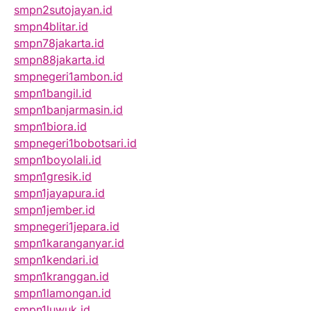
smpn2sutojayan.id
smpn4blitar.id
smpn78jakarta.id
smpn88jakarta.id
smpnegeri1ambon.id
smpn1bangil.id
smpn1banjarmasin.id
smpn1biora.id
smpnegeri1bobotsari.id
smpn1boyolali.id
smpn1gresik.id
smpn1jayapura.id
smpn1jember.id
smpnegeri1jepara.id
smpn1karanganyar.id
smpn1kendari.id
smpn1kranggan.id
smpn1lamongan.id
smpn1luwuk.id