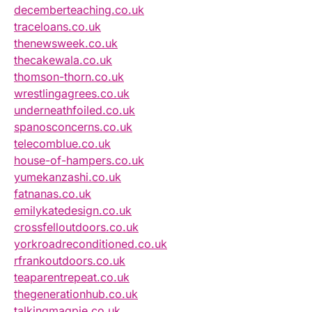
decemberteaching.co.uk
traceloans.co.uk
thenewsweek.co.uk
thecakewala.co.uk
thomson-thorn.co.uk
wrestlingagrees.co.uk
underneathfoiled.co.uk
spanosconcerns.co.uk
telecomblue.co.uk
house-of-hampers.co.uk
yumekanzashi.co.uk
fatnanas.co.uk
emilykatedesign.co.uk
crossfelloutdoors.co.uk
yorkroadreconditioned.co.uk
rfrankoutdoors.co.uk
teaparentrepeat.co.uk
thegenerationhub.co.uk
talkingmagpie.co.uk