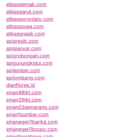
stikesdemak.com
stikesgarut.com
stikesgorontalo.com
stikesgowa.com
stikesgresik.com
spigresik.com
spigianyar.com
spigrobongan.com
spigunungkidul.com
spijember.com
spijombang.com
dianflores.id
sman48jkt.com
sman26jkt.com
sman03semarang.com
sman1sumbar.com
smanegeri1bantul.com
smanegeri1bogor.com
sman1surabaya.com