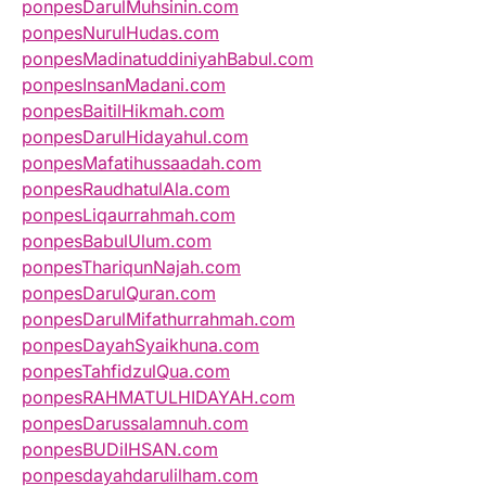
ponpesDarulMuhsinin.com
ponpesNurulHudas.com
ponpesMadinatuddiniyahBabul.com
ponpesInsanMadani.com
ponpesBaitilHikmah.com
ponpesDarulHidayahul.com
ponpesMafatihussaadah.com
ponpesRaudhatulAla.com
ponpesLiqaurrahmah.com
ponpesBabulUlum.com
ponpesThariqunNajah.com
ponpesDarulQuran.com
ponpesDarulMifathurrahmah.com
ponpesDayahSyaikhuna.com
ponpesTahfidzulQua.com
ponpesRAHMATULHIDAYAH.com
ponpesDarussalamnuh.com
ponpesBUDiIHSAN.com
ponpesdayahdarulilham.com