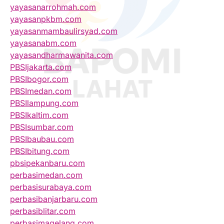
yayasanarrohmah.com
yayasanpkbm.com
yayasanmambaulirsyad.com
yayasanabm.com
yayasandharmawanita.com
PBSIjakarta.com
PBSIbogor.com
PBSImedan.com
PBSIlampung.com
PBSIkaltim.com
PBSIsumbar.com
PBSIbaubau.com
PBSIbitung.com
pbsipekanbaru.com
perbasimedan.com
perbasisurabaya.com
perbasibanjarbaru.com
perbasiblitar.com
perbasimagelang.com