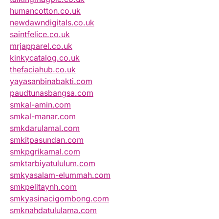
humancotton.co.uk
newdawndigitals.co.uk
saintfelice.co.uk
mrjapparel.co.uk
kinkycatalog.co.uk
thefaciahub.co.uk
yayasanbinabakti.com
paudtunasbangsa.com
smkal-amin.com
smkal-manar.com
smkdarulamal.com
smkitpasundan.com
smkpgrikamal.com
smktarbiyatululum.com
smkyasalam-elummah.com
smkpelitaynh.com
smkyasinacigombong.com
smknahdatululama.com