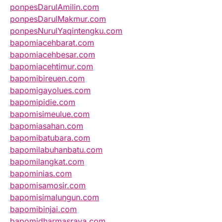
ponpesDarulAmilin.com
ponpesDarulMakmur.com
ponpesNurulYaqintengku.com
bapomiacehbarat.com
bapomiacehbesar.com
bapomiacehtimur.com
bapomibireuen.com
bapomigayolues.com
bapomipidie.com
bapomisimeulue.com
bapomiasahan.com
bapomibatubara.com
bapomilabuhanbatu.com
bapomilangkat.com
bapominias.com
bapomisamosir.com
bapomisimalungun.com
bapomibinjai.com
bapomidharmasraya.com