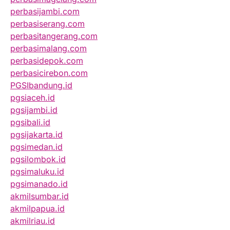
perbasijambi.com
perbasiserang.com
perbasitangerang.com
perbasimalang.com
perbasidepok.com
perbasicirebon.com
PGSIbandung.id
pgsiaceh.id
pgsijambi.id
pgsibali.id
pgsijakarta.id
pgsimedan.id
pgsilombok.id
pgsimaluku.id
pgsimanado.id
akmilsumbar.id
akmilpapua.id
akmilriau.id