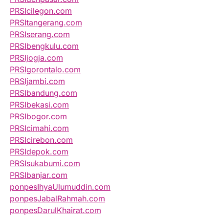
PRSIcilegon.com
PRSItangerang.com
PRSIserang.com
PRSIbengkulu.com
PRSIjogja.com
PRSIgorontalo.com
PRSIjambi.com
PRSIbandung.com
PRSIbekasi.com
PRSIbogor.com
PRSIcimahi.com
PRSIcirebon.com
PRSIdepok.com
PRSIsukabumi.com
PRSIbanjar.com
ponpesIhyaUlumuddin.com
ponpesJabalRahmah.com
ponpesDarulKhairat.com