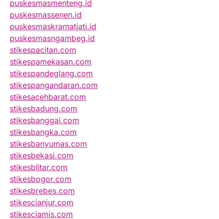
puskesmasmenteng.id
puskesmassenen.id
puskesmaskramatjati.id
puskesmasngambeg.id
stikespacitan.com
stikespamekasan.com
stikespandeglang.com
stikespangandaran.com
stikesacehbarat.com
stikesbadung.com
stikesbanggai.com
stikesbangka.com
stikesbanyumas.com
stikesbekasi.com
stikesblitar.com
stikesbogor.com
stikesbrebes.com
stikescianjur.com
stikesciamis.com