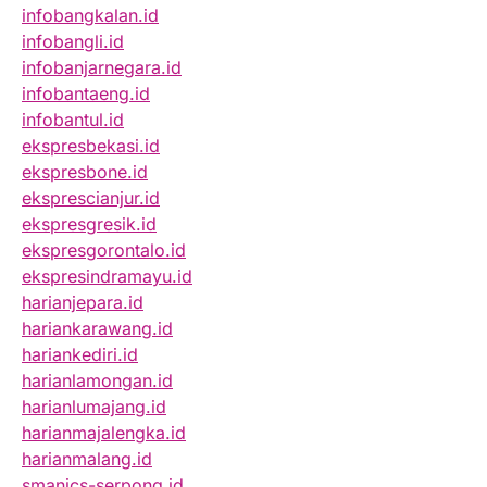
infobangkalan.id
infobangli.id
infobanjarnegara.id
infobantaeng.id
infobantul.id
ekspresbekasi.id
ekspresbone.id
eksprescianjur.id
ekspresgresik.id
ekspresgorontalo.id
ekspresindramayu.id
harianjepara.id
hariankarawang.id
hariankediri.id
harianlamongan.id
harianlumajang.id
harianmajalengka.id
harianmalang.id
smanics-serpong.id