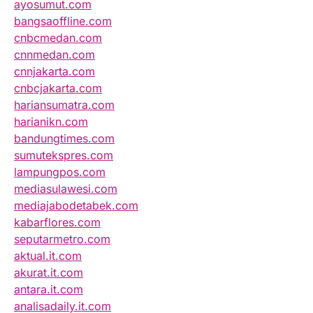
ayosumut.com
bangsaoffline.com
cnbcmedan.com
cnnmedan.com
cnnjakarta.com
cnbcjakarta.com
hariansumatra.com
harianikn.com
bandungtimes.com
sumutekspres.com
lampungpos.com
mediasulawesi.com
mediajabodetabek.com
kabarflores.com
seputarmetro.com
aktual.it.com
akurat.it.com
antara.it.com
analisadaily.it.com