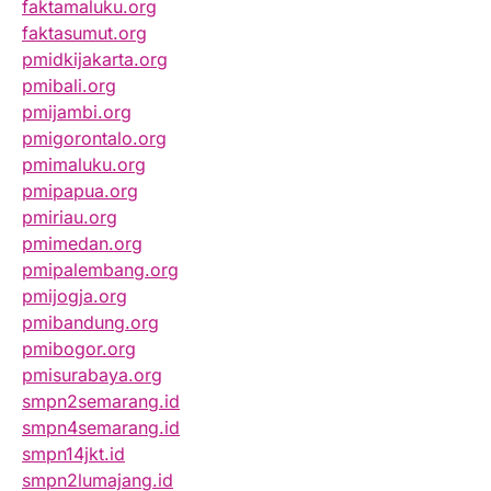
faktamaluku.org
faktasumut.org
pmidkijakarta.org
pmibali.org
pmijambi.org
pmigorontalo.org
pmimaluku.org
pmipapua.org
pmiriau.org
pmimedan.org
pmipalembang.org
pmijogja.org
pmibandung.org
pmibogor.org
pmisurabaya.org
smpn2semarang.id
smpn4semarang.id
smpn14jkt.id
smpn2lumajang.id