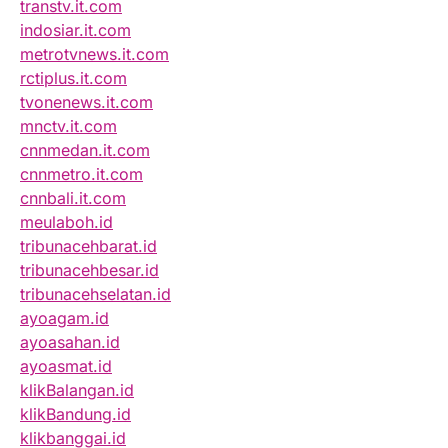
transtv.it.com
indosiar.it.com
metrotvnews.it.com
rctiplus.it.com
tvonenews.it.com
mnctv.it.com
cnnmedan.it.com
cnnmetro.it.com
cnnbali.it.com
meulaboh.id
tribunacehbarat.id
tribunacehbesar.id
tribunacehselatan.id
ayoagam.id
ayoasahan.id
ayoasmat.id
klikBalangan.id
klikBandung.id
klikbanggai.id