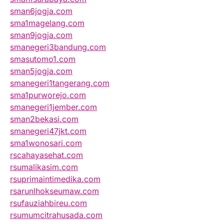
sman6jogja.com
sma1magelang.com
sman9jogja.com
smanegeri3bandung.com
smasutomo1.com
sman5jogja.com
smanegeri1tangerang.com
sma1purworejo.com
smanegeri1jember.com
sman2bekasi.com
smanegeri47jkt.com
sma1wonosari.com
rscahayasehat.com
rsumalikasim.com
rsuprimaintimedika.com
rsarunlhokseumaw.com
rsufauziahbireu.com
rsumumcitrahusada.com