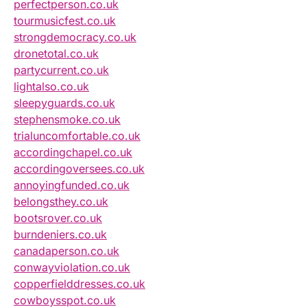
perfectperson.co.uk
tourmusicfest.co.uk
strongdemocracy.co.uk
dronetotal.co.uk
partycurrent.co.uk
lightalso.co.uk
sleepyguards.co.uk
stephensmoke.co.uk
trialuncomfortable.co.uk
accordingchapel.co.uk
accordingoversees.co.uk
annoyingfunded.co.uk
belongsthey.co.uk
bootsrover.co.uk
burndeniers.co.uk
canadaperson.co.uk
conwayviolation.co.uk
copperfielddresses.co.uk
cowboysspot.co.uk