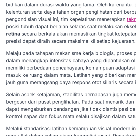
bidikan dalam durasi waktu yang lama. Oleh karena itu, 
kelenturan serta daya tahan organ penglihatan dari berb
pengondisian visual ini, tim kepelatihan menerapkan
tek
posisi tubuh dapat berjalan selaras saat melakukan ekse
retina
secara berkala akan memastikan tingkat ketepata
presisi dapat diraih secara maksimal di setiap kejuaraan.
Melaju pada tahapan mekanisme kerja biologis, proses 
dalam menangkap intensitas cahaya yang dipantulkan ol
memiliki perbedaan pencahayaan, kemampuan adaptasi 
masuk ke ruang dalam mata. Latihan yang diberikan m
jauh guna merangsang daya respons otot siliaris secara 
Selain aspek ketajaman, stabilitas pernapasan juga me
bergeser dari pusat penglihatan. Pada saat menarik da
dapat mengaburkan pandangan jika tidak diantisipasi deng
kontrol napas dan fokus mata selalu disajikan dalam sat
Melalui standarisasi latihan kemampuan visual modern in
para atlet dalam setiap ajang kompetisi resmi. Pengukur