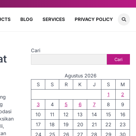
UCTS
BLOG
SERVICES
PRIVACY POLICY
Cari
at
Cari
Agustus 2026
S
S
R
K
J
S
M
1
2
ang
ng
3
4
5
6
7
8
9
odasi
10
11
12
13
14
15
16
ksikan
17
18
19
20
21
22
23
i,
kan
24
25
26
27
28
29
30