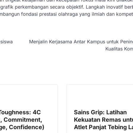
rafik perkembangan secara objektif. Langkah inovatif ber
mbangun fondasi prestasi olahraga yang ilmiah dan kompetit
asiswa
Menjalin Kerjasama Antar Kampus untuk Peni
Kualitas Kom
Toughness: 4C
Sains Grip: Latihan
l, Commitment,
Kekuatan Remas unt
ge, Confidence)
Atlet Panjat Tebing L