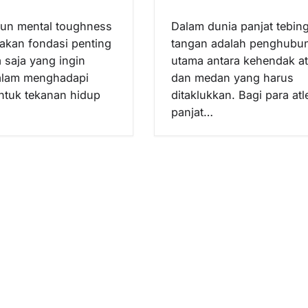
n mental toughness
Dalam dunia panjat tebing
kan fondasi penting
tangan adalah penghubu
a saja yang ingin
utama antara kehendak at
alam menghadapi
dan medan yang harus
ntuk tekanan hidup
ditaklukkan. Bagi para atl
panjat…