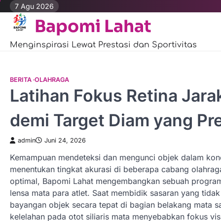
Skip
7 Agu 2026
to
Bapomi Lahat
content
Menginspirasi Lewat Prestasi dan Sportivitas
BERITA
OLAHRAGA
Latihan Fokus Retina Jara
demi Target Diam yang Pre
admin
Juni 24, 2026
Kemampuan mendeteksi dan mengunci objek dalam kondisi
menentukan tingkat akurasi di beberapa cabang olahraga
optimal, Bapomi Lahat mengembangkan sebuah program
lensa mata para atlet. Saat membidik sasaran yang ti
bayangan objek secara tepat di bagian belakang mata s
kelelahan pada otot siliaris mata menyebabkan fokus vi