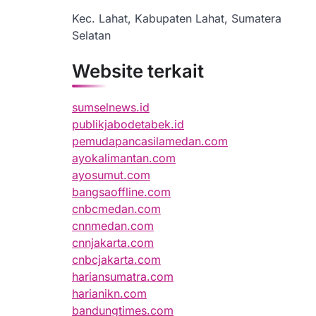
Kec. Lahat, Kabupaten Lahat, Sumatera
Selatan
Website terkait
sumselnews.id
publikjabodetabek.id
pemudapancasilamedan.com
ayokalimantan.com
ayosumut.com
bangsaoffline.com
cnbcmedan.com
cnnmedan.com
cnnjakarta.com
cnbcjakarta.com
hariansumatra.com
harianikn.com
bandungtimes.com