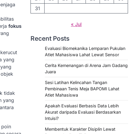
menjaga
31
bilitas
« Jul
erja
fokus
ang
Recent Posts
Evaluasi Biomekanika Lemparan Pukulan
 kerucut
Atlet Mahasiswa Lahat Lewat Sensor
a yang
Cerita Kemenangan di Arena Jam Gadang
 yang
Juara
 objek
Sesi Latihan Kelincahan Tangan
Pembinaan Tenis Meja BAPOMI Lahat
k tidak
Atlet Mahasiswa
h yang
Apakah Evaluasi Berbasis Data Lebih
 antara
Akurat daripada Evaluasi Berdasarkan
Intuisi?
 poin
Membentuk Karakter Disiplin Lewat
kan secara