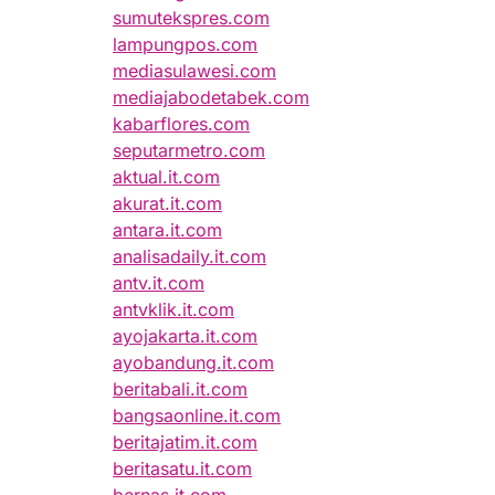
sumutekspres.com
lampungpos.com
mediasulawesi.com
mediajabodetabek.com
kabarflores.com
seputarmetro.com
aktual.it.com
akurat.it.com
antara.it.com
analisadaily.it.com
antv.it.com
antvklik.it.com
ayojakarta.it.com
ayobandung.it.com
beritabali.it.com
bangsaonline.it.com
beritajatim.it.com
beritasatu.it.com