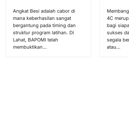
s
Angkat Besi adalah cabor di
Membangu
mana keberhasilan sangat
4C merupa
bergantung pada timing dan
bagi siap
struktur program latihan. Di
sukses d
Lahat, BAPOMI telah
segala be
membuktikan…
atau…