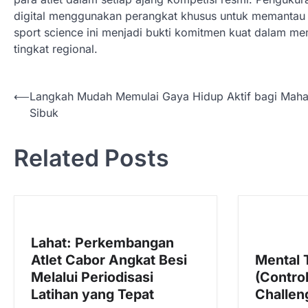
digital menggunakan perangkat khusus untuk memantau g
sport science ini menjadi bukti komitmen kuat dalam me
tingkat regional.
N
⟵
Langkah Mudah Memulai Gaya Hidup Aktif bagi Mah
Sibuk
a
v
Related Posts
i
g
a
s
Lahat: Perkembangan
i
Atlet Cabor Angkat Besi
Mental 
p
Melalui Periodisasi
(Contro
o
Latihan yang Tepat
Challen