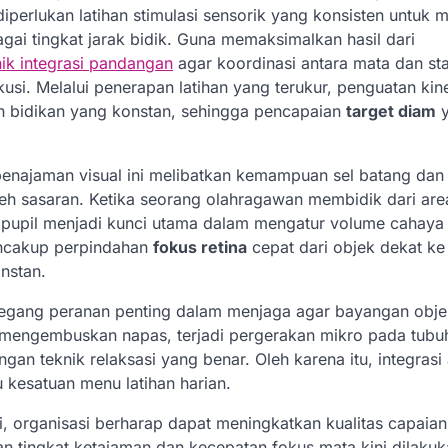
diperlukan latihan stimulasi sensorik yang konsisten untuk 
agai tingkat jarak bidik. Guna memaksimalkan hasil dari
nik integrasi pandangan
agar koordinasi antara mata dan sta
kusi. Melalui penerapan latihan yang terukur, penguatan kin
n bidikan yang konstan, sehingga pencapaian
target diam
y
penajaman visual ini melibatkan kemampuan sel batang dan
eh sasaran. Ketika seorang olahragawan membidik dari are
pupil menjadi kunci utama dalam mengatur volume cahaya
encakup perpindahan
fokus retina
cepat dari objek dekat ke
instan.
megang peranan penting dalam menjaga agar bayangan obje
n mengembuskan napas, terjadi pergerakan mikro pada tubu
an teknik relaksasi yang benar. Oleh karena itu, integrasi
u kesatuan menu latihan harian.
i, organisasi berharap dapat meningkatkan kualitas capaian
an tingkat ketajaman dan kecepatan fokus mata kini dilaku