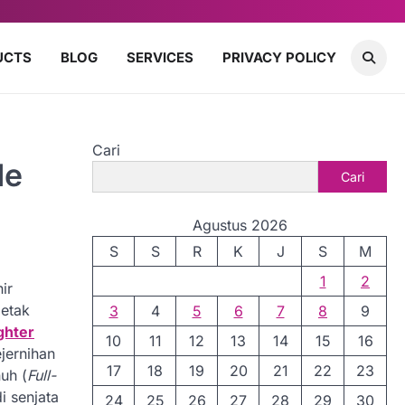
UCTS
BLOG
SERVICES
PRIVACY POLICY
Cari
de
Cari
Agustus 2026
S
S
R
K
J
S
M
1
2
ir
letak
3
4
5
6
7
8
9
ghter
10
11
12
13
14
15
16
jernihan
17
18
19
20
21
22
23
uh (
Full-
i senjata
24
25
26
27
28
29
30