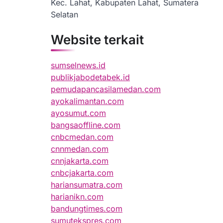
Kec. Lahat, Kabupaten Lahat, Sumatera
Selatan
Website terkait
sumselnews.id
publikjabodetabek.id
pemudapancasilamedan.com
ayokalimantan.com
ayosumut.com
bangsaoffline.com
cnbcmedan.com
cnnmedan.com
cnnjakarta.com
cnbcjakarta.com
hariansumatra.com
harianikn.com
bandungtimes.com
sumutekspres.com