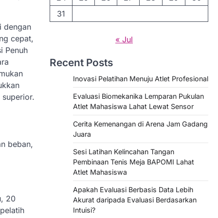
31
gi dengan
ng cepat,
« Jul
i Penuh
Recent Posts
ara
emukan
Inovasi Pelatihan Menuju Atlet Profesional
ukkan
 superior.
Evaluasi Biomekanika Lemparan Pukulan
Atlet Mahasiswa Lahat Lewat Sensor
Cerita Kemenangan di Arena Jam Gadang
Juara
n beban,
Sesi Latihan Kelincahan Tangan
Pembinaan Tenis Meja BAPOMI Lahat
Atlet Mahasiswa
Apakah Evaluasi Berbasis Data Lebih
, 20
Akurat daripada Evaluasi Berdasarkan
pelatih
Intuisi?