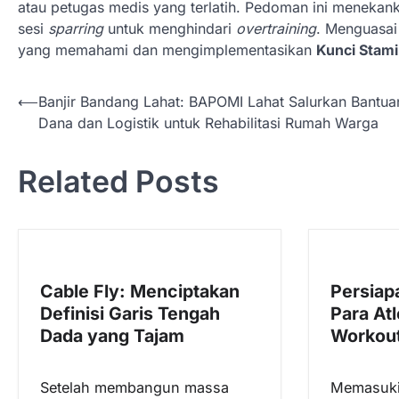
atau petugas medis yang terlatih. Pedoman ini menekan
sesi
sparring
untuk menghindari
overtraining
. Menguasai
yang memahami dan mengimplementasikan
Kunci Stami
N
⟵
Banjir Bandang Lahat: BAPOMI Lahat Salurkan Bantua
Dana dan Logistik untuk Rehabilitasi Rumah Warga
a
v
Related Posts
i
g
a
s
Cable Fly: Menciptakan
Persiapa
i
Definisi Garis Tengah
Para Atl
p
Dada yang Tajam
Workout
o
s
Setelah membangun massa
Memasuki