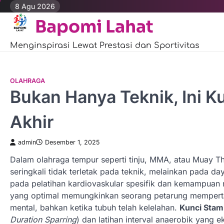
Skip
8 Agu 2026
to
Bapomi Lahat
content
Menginspirasi Lewat Prestasi dan Sportivitas
OLAHRAGA
Bukan Hanya Teknik, Ini K
Akhir
admin
Desember 1, 2025
Dalam olahraga tempur seperti tinju, MMA, atau Muay T
seringkali tidak terletak pada teknik, melainkan pada da
pada pelatihan kardiovaskular spesifik dan kemampuan
yang optimal memungkinkan seorang petarung mempertah
mental, bahkan ketika tubuh telah kelelahan.
Kunci Stam
Duration Sparring
) dan latihan interval anaerobik yang