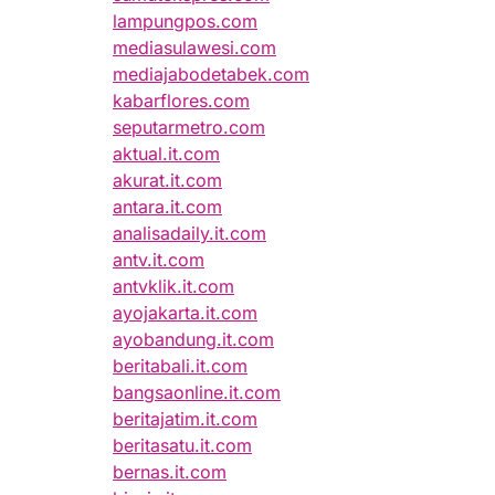
lampungpos.com
mediasulawesi.com
mediajabodetabek.com
kabarflores.com
seputarmetro.com
aktual.it.com
akurat.it.com
antara.it.com
analisadaily.it.com
antv.it.com
antvklik.it.com
ayojakarta.it.com
ayobandung.it.com
beritabali.it.com
bangsaonline.it.com
beritajatim.it.com
beritasatu.it.com
bernas.it.com