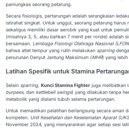
pamungkas seorang petarung.
Secara fisiologis, pertarungan adalah serangkaian leda
istirahat singkat. Untuk unggul, seorang petarung haru
sekaligus memiliki dasar aerobik yang kuat untuk pemul
(misalnya 3, 5, atau bahkan 7 menit per ronde) adalah s
bersamaan.
Lembaga Fisiologi Olahraga Nasional (LFON
bahwa atlet tempur yang rutin melakukan
sparring
dengan
penurunan Denyut Jantung Maksimum (
MHR
) yang lebih
Latihan Spesifik untuk Stamina Pertarunga
Selain
sparring
,
Kunci Stamina Fighter
juga melibatkan la
burpees
, dan
kettlebell swings
) yang dilakukan tanpa hen
metabolik yang dialami tubuh selama pertarungan.
Untuk memastikan pelatihan berlangsung secara aman da
kompeten.
Unit Kesehatan dan Keselamatan Aparat (UKS
November 2024, yang menyarankan agar setiap sesi latiha