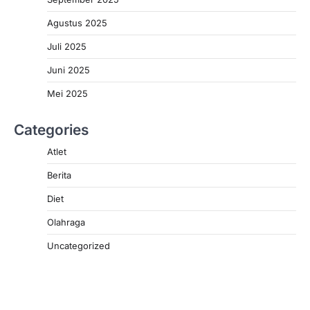
Agustus 2025
Juli 2025
Juni 2025
Mei 2025
Categories
Atlet
Berita
Diet
Olahraga
Uncategorized