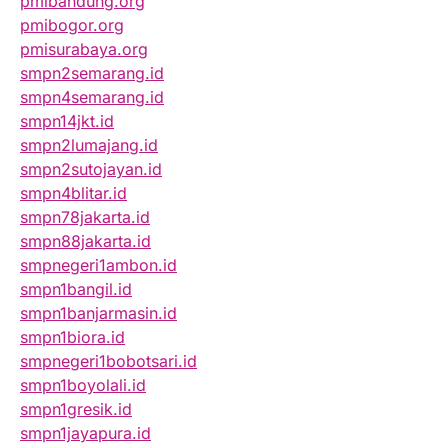
pmibandung.org
pmibogor.org
pmisurabaya.org
smpn2semarang.id
smpn4semarang.id
smpn14jkt.id
smpn2lumajang.id
smpn2sutojayan.id
smpn4blitar.id
smpn78jakarta.id
smpn88jakarta.id
smpnegeri1ambon.id
smpn1bangil.id
smpn1banjarmasin.id
smpn1biora.id
smpnegeri1bobotsari.id
smpn1boyolali.id
smpn1gresik.id
smpn1jayapura.id