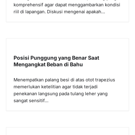
komprehensif agar dapat menggambarkan kondisi
riil di lapangan. Diskusi mengenai apakah…
Posisi Punggung yang Benar Saat
Mengangkat Beban di Bahu
Menempatkan palang besi di atas otot trapezius
memerlukan ketelitian agar tidak terjadi
penekanan langsung pada tulang leher yang
sangat sensitif…