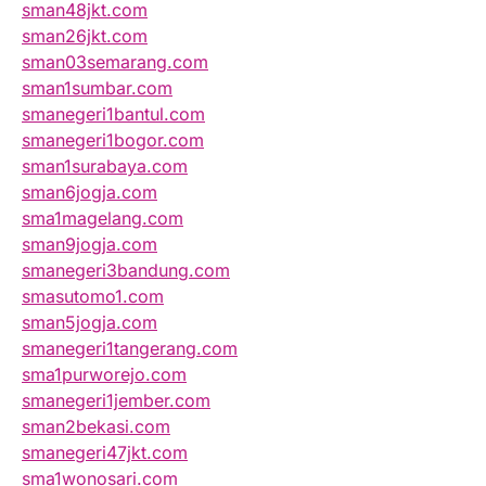
sman48jkt.com
sman26jkt.com
sman03semarang.com
sman1sumbar.com
smanegeri1bantul.com
smanegeri1bogor.com
sman1surabaya.com
sman6jogja.com
sma1magelang.com
sman9jogja.com
smanegeri3bandung.com
smasutomo1.com
sman5jogja.com
smanegeri1tangerang.com
sma1purworejo.com
smanegeri1jember.com
sman2bekasi.com
smanegeri47jkt.com
sma1wonosari.com