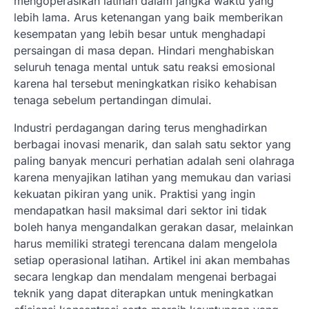
mengoperasikan latihan dalam jangka waktu yang
lebih lama. Arus ketenangan yang baik memberikan
kesempatan yang lebih besar untuk menghadapi
persaingan di masa depan. Hindari menghabiskan
seluruh tenaga mental untuk satu reaksi emosional
karena hal tersebut meningkatkan risiko kehabisan
tenaga sebelum pertandingan dimulai.
Industri perdagangan daring terus menghadirkan
berbagai inovasi menarik, dan salah satu sektor yang
paling banyak mencuri perhatian adalah seni olahraga
karena menyajikan latihan yang memukau dan variasi
kekuatan pikiran yang unik. Praktisi yang ingin
mendapatkan hasil maksimal dari sektor ini tidak
boleh hanya mengandalkan gerakan dasar, melainkan
harus memiliki strategi terencana dalam mengelola
setiap operasional latihan. Artikel ini akan membahas
secara lengkap dan mendalam mengenai berbagai
teknik yang dapat diterapkan untuk meningkatkan