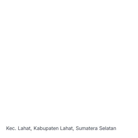
Kec. Lahat, Kabupaten Lahat, Sumatera Selatan