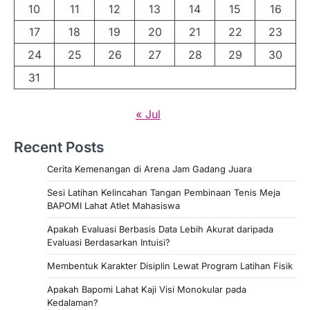
10
11
12
13
14
15
16
17
18
19
20
21
22
23
24
25
26
27
28
29
30
31
« Jul
Recent Posts
Cerita Kemenangan di Arena Jam Gadang Juara
Sesi Latihan Kelincahan Tangan Pembinaan Tenis Meja
BAPOMI Lahat Atlet Mahasiswa
Apakah Evaluasi Berbasis Data Lebih Akurat daripada
Evaluasi Berdasarkan Intuisi?
Membentuk Karakter Disiplin Lewat Program Latihan Fisik
Apakah Bapomi Lahat Kaji Visi Monokular pada
Kedalaman?