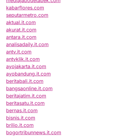
mediajabodetabek.com
kabarflores.com
seputarmetro.com
aktual.it.com
akurat.it.com
antara.it.com
analisadaily.it.com
antv.it.com
antvklik.it.com
ayojakarta.it.com
ayobandung.it.com
beritabali.it.com
bangsaonline.it.com
beritajatim.it.com
beritasatu.it.com
bernas.it.com
bisnis.it.com
brilio.it.com
bogortribunnews.it.com