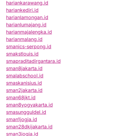
hariankarawang.id
hariankediri.id
harianlamongan.id
harianlumajang.id
harianmajalengka.id
harianmalang.id
smanics-serpong.id
smakstlouis.id
smapraditadirgantara.id
sman8jakarta.id
smalabschool.id
smaskanisius.id
sman2jakarta.id
sman68jkt.id
sman8yogyakarta.id
smasungguldel.id
sman1jogja.id
sman28dkijakarta.id
sman3jogja.id