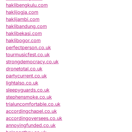
haklibengkulu.com
haklijogja.com
haklijambi.com
haklibandung.com
haklibekasi.com
haklibogor.com
perfectperson.co.uk
tourmusicfest.co.uk
strongdemocracy.co.uk
dronetotal.co.uk
partycurrent.co.uk
lightalso.co.uk
sleepyguards.co.uk
stephensmoke.co.uk
trialuncomfortable.co.uk
accordingchapel.co.uk
accordingoversees.co.uk
annoyingfunded.co.uk