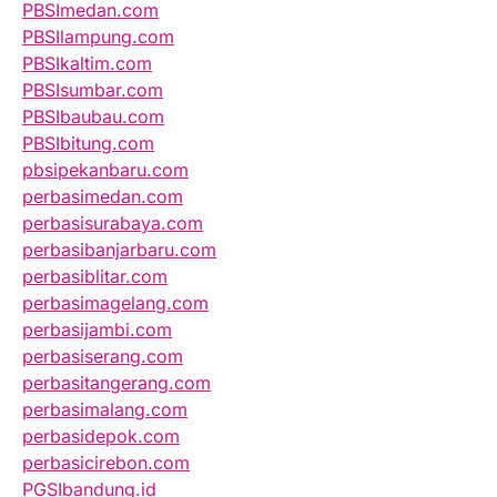
PBSImedan.com
PBSIlampung.com
PBSIkaltim.com
PBSIsumbar.com
PBSIbaubau.com
PBSIbitung.com
pbsipekanbaru.com
perbasimedan.com
perbasisurabaya.com
perbasibanjarbaru.com
perbasiblitar.com
perbasimagelang.com
perbasijambi.com
perbasiserang.com
perbasitangerang.com
perbasimalang.com
perbasidepok.com
perbasicirebon.com
PGSIbandung.id