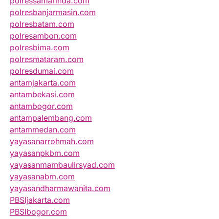
polressamarinda.com
polresbanjarmasin.com
polresbatam.com
polresambon.com
polresbima.com
polresmataram.com
polresdumai.com
antamjakarta.com
antambekasi.com
antambogor.com
antampalembang.com
antammedan.com
yayasanarrohmah.com
yayasanpkbm.com
yayasanmambaulirsyad.com
yayasanabm.com
yayasandharmawanita.com
PBSIjakarta.com
PBSIbogor.com