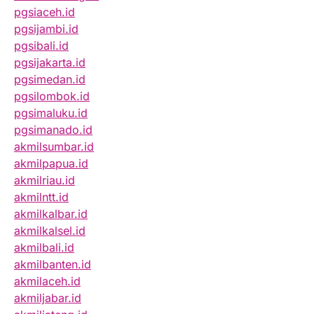
pgsiaceh.id
pgsijambi.id
pgsibali.id
pgsijakarta.id
pgsimedan.id
pgsilombok.id
pgsimaluku.id
pgsimanado.id
akmilsumbar.id
akmilpapua.id
akmilriau.id
akmilntt.id
akmilkalbar.id
akmilkalsel.id
akmilbali.id
akmilbanten.id
akmilaceh.id
akmiljabar.id