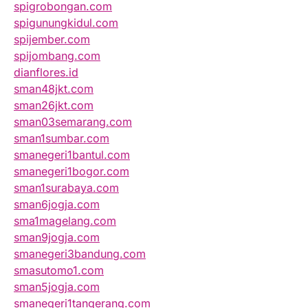
spigrobongan.com
spigunungkidul.com
spijember.com
spijombang.com
dianflores.id
sman48jkt.com
sman26jkt.com
sman03semarang.com
sman1sumbar.com
smanegeri1bantul.com
smanegeri1bogor.com
sman1surabaya.com
sman6jogja.com
sma1magelang.com
sman9jogja.com
smanegeri3bandung.com
smasutomo1.com
sman5jogja.com
smanegeri1tangerang.com