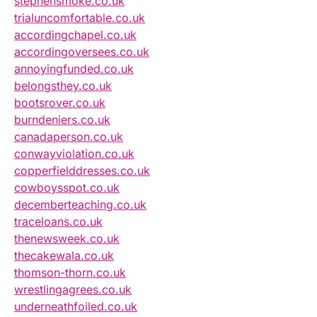
stephensmoke.co.uk
trialuncomfortable.co.uk
accordingchapel.co.uk
accordingoversees.co.uk
annoyingfunded.co.uk
belongsthey.co.uk
bootsrover.co.uk
burndeniers.co.uk
canadaperson.co.uk
conwayviolation.co.uk
copperfielddresses.co.uk
cowboysspot.co.uk
decemberteaching.co.uk
traceloans.co.uk
thenewsweek.co.uk
thecakewala.co.uk
thomson-thorn.co.uk
wrestlingagrees.co.uk
underneathfoiled.co.uk