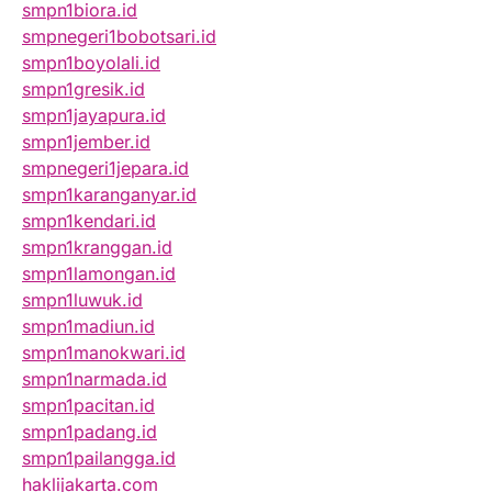
smpn1biora.id
smpnegeri1bobotsari.id
smpn1boyolali.id
smpn1gresik.id
smpn1jayapura.id
smpn1jember.id
smpnegeri1jepara.id
smpn1karanganyar.id
smpn1kendari.id
smpn1kranggan.id
smpn1lamongan.id
smpn1luwuk.id
smpn1madiun.id
smpn1manokwari.id
smpn1narmada.id
smpn1pacitan.id
smpn1padang.id
smpn1pailangga.id
haklijakarta.com