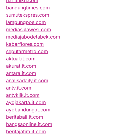
harianikn.com
bandungtimes.com
sumutekspres.com
lampungpos.com
mediasulawesi.com
mediajabodetabek.com
kabarflores.com
seputarmetro.com
aktual.it.com
akurat.it.com
antara.it.com
analisadaily.it.com
antv.it.com
antvklik.it.com
ayojakarta.it.com
ayobandung.it.com
beritabali.it.com
bangsaonline.it.com
beritajatim.it.com