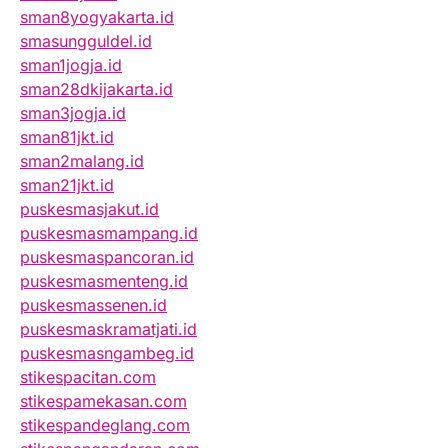
sman8yogyakarta.id
smasungguldel.id
sman1jogja.id
sman28dkijakarta.id
sman3jogja.id
sman81jkt.id
sman2malang.id
sman21jkt.id
puskesmasjakut.id
puskesmasmampang.id
puskesmaspancoran.id
puskesmasmenteng.id
puskesmassenen.id
puskesmaskramatjati.id
puskesmasngambeg.id
stikespacitan.com
stikespamekasan.com
stikespandeglang.com