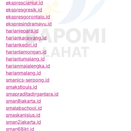
eksprescianjur.id
ekspresgresik.id
ekspresgorontalo.id
ekspresindramayu.id
harianjepara.id
hariankarawang.id
hariankediri.id
harianlamongan.id
harianlumajang.id
harianmajalengka.id
harianmalang.id
smanics-serpong.id
smakstlouis.id
smapraditadirgantara.id
sman8jakarta.id
smalabschool.id
smaskanisius.id
sman2jakarta.id
sman68jkt.id