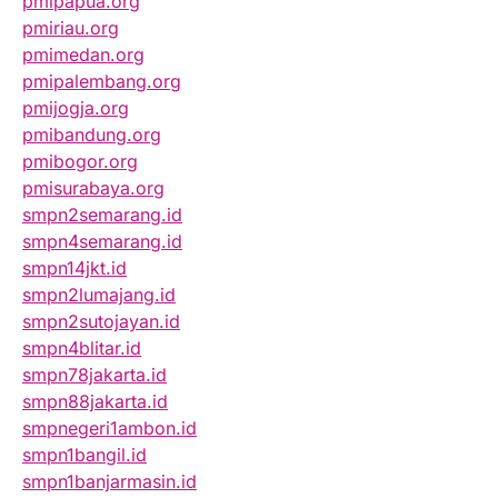
pmipapua.org
pmiriau.org
pmimedan.org
pmipalembang.org
pmijogja.org
pmibandung.org
pmibogor.org
pmisurabaya.org
smpn2semarang.id
smpn4semarang.id
smpn14jkt.id
smpn2lumajang.id
smpn2sutojayan.id
smpn4blitar.id
smpn78jakarta.id
smpn88jakarta.id
smpnegeri1ambon.id
smpn1bangil.id
smpn1banjarmasin.id