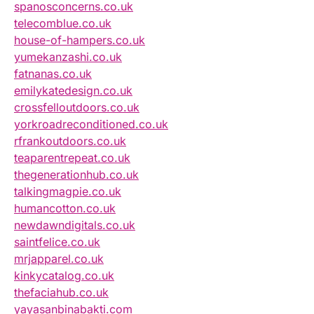
spanosconcerns.co.uk
telecomblue.co.uk
house-of-hampers.co.uk
yumekanzashi.co.uk
fatnanas.co.uk
emilykatedesign.co.uk
crossfelloutdoors.co.uk
yorkroadreconditioned.co.uk
rfrankoutdoors.co.uk
teaparentrepeat.co.uk
thegenerationhub.co.uk
talkingmagpie.co.uk
humancotton.co.uk
newdawndigitals.co.uk
saintfelice.co.uk
mrjapparel.co.uk
kinkycatalog.co.uk
thefaciahub.co.uk
yayasanbinabakti.com