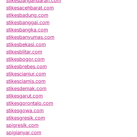
stikespangandaran.com
stikesacehbarat.com
stikesbadung.com
stikesbanggai.com
stikesbangka.com
stikesbanyumas.com
stikesbekasi.com
stikesblitar.com
stikesbogor.com
stikesbrebes.com
stikescianjur.com
stikesciamis.com
stikesdemak.com
stikesgarut.com
stikesgorontalo.com
stikesgowa.com
stikesgresik.com
spigresik.com
spigianyar.com