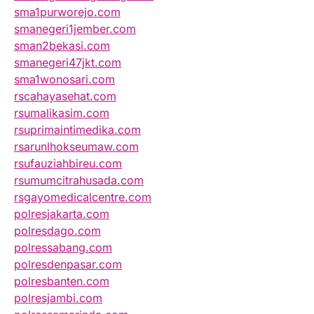
sma1purworejo.com
smanegeri1jember.com
sman2bekasi.com
smanegeri47jkt.com
sma1wonosari.com
rscahayasehat.com
rsumalikasim.com
rsuprimaintimedika.com
rsarunlhokseumaw.com
rsufauziahbireu.com
rsumumcitrahusada.com
rsgayomedicalcentre.com
polresjakarta.com
polresdago.com
polressabang.com
polresdenpasar.com
polresbanten.com
polresjambi.com