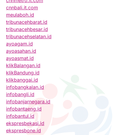
cnnmetro.it.com
cnnbali.it.com
meulaboh.id
tribunacehbarat.id
tribunacehbesar.id
tribunacehselatan.id
ayoagam.id
ayoasahan.id
ayoasmat.id
klikBalangan.id
klikBandung.id
klikbanggai.id
infobangkalan.id
infobangli.id
infobanjarnegara.id
infobantaeng.id
infobantul.id
ekspresbekasi.id
ekspresbone.id