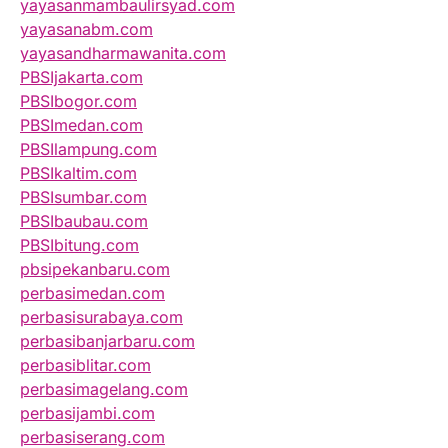
yayasanmambaulirsyad.com
yayasanabm.com
yayasandharmawanita.com
PBSIjakarta.com
PBSIbogor.com
PBSImedan.com
PBSIlampung.com
PBSIkaltim.com
PBSIsumbar.com
PBSIbaubau.com
PBSIbitung.com
pbsipekanbaru.com
perbasimedan.com
perbasisurabaya.com
perbasibanjarbaru.com
perbasiblitar.com
perbasimagelang.com
perbasijambi.com
perbasiserang.com