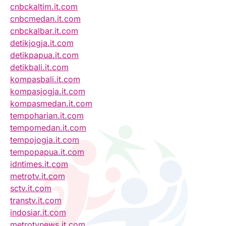
cnbckaltim.it.com
cnbcmedan.it.com
cnbckalbar.it.com
detikjogja.it.com
detikpapua.it.com
detikbali.it.com
kompasbali.it.com
kompasjogja.it.com
kompasmedan.it.com
tempoharian.it.com
tempomedan.it.com
tempojogja.it.com
tempopapua.it.com
idntimes.it.com
metrotv.it.com
sctv.it.com
transtv.it.com
indosiar.it.com
metrotvnews.it.com