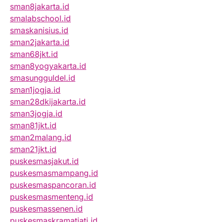
sman8jakarta.id
smalabschool.id
smaskanisius.id
sman2jakarta.id
sman68jkt.id
sman8yogyakarta.id
smasungguldel.id
sman1jogja.id
sman28dkijakarta.id
sman3jogja.id
sman81jkt.id
sman2malang.id
sman21jkt.id
puskesmasjakut.id
puskesmasmampang.id
puskesmaspancoran.id
puskesmasmenteng.id
puskesmassenen.id
puskesmaskramatjati.id