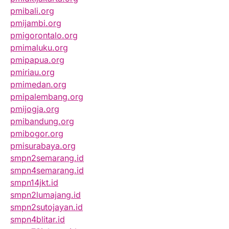
pmibali.org
pmijambi.org
pmigorontalo.org
pmimaluku.org
pmipapua.org
pmiriau.org
pmimedan.org
pmipalembang.org
pmijogja.org
pmibandung.org
pmibogor.org
pmisurabaya.org
smpn2semarang.id
smpn4semarang.id
smpn14jkt.id
smpn2lumajang.id
smpn2sutojayan.id
smpn4blitar.id