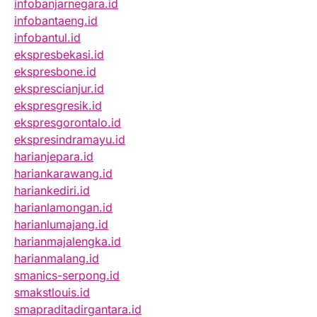
infobanjarnegara.id
infobantaeng.id
infobantul.id
ekspresbekasi.id
ekspresbone.id
eksprescianjur.id
ekspresgresik.id
ekspresgorontalo.id
ekspresindramayu.id
harianjepara.id
hariankarawang.id
hariankediri.id
harianlamongan.id
harianlumajang.id
harianmajalengka.id
harianmalang.id
smanics-serpong.id
smakstlouis.id
smapraditadirgantara.id