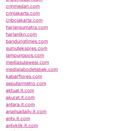
cnnmedan.com
cnnjakarta.com
cnbcjakarta.com
hariansumatra.com
harianikn.com
bandungtimes.com
sumutekspres.com
lampungpos.com
mediasulawesi.com
mediajabodetabek.com
kabarflores.com
seputarmetro.com
aktual.it.com
akurat.it.com
antara.it.com
analisadaily.it.com
antv.it.com
antvklik.it.com