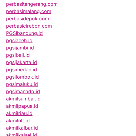
perbasitangerang.com
perbasimalang.com
perbasidepok.com
perbasicirebon.com
PGSIbandung.id
pgsiaceh.id
pgsijambi.id
pgsibali.id
pgsijakarta.id
pgsimedan.id
pgsilombok.id
pgsimaluku.id
pgsimanado.id
akmilsumbar.id
akmilpapua.id
akmilriau.id
akmilntt.id
akmilkalbar.id
akmilkalsel.id