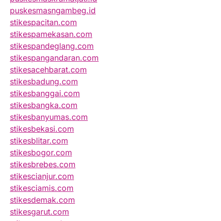
puskesmasngambeg.id
stikespacitan.com
stikespamekasan.com
stikespandeglang.com
stikespangandaran.com
stikesacehbarat.com
stikesbadung.com
stikesbanggai.com
stikesbangka.com
stikesbanyumas.com
stikesbekasi.com
stikesblitar.com
stikesbogor.com
stikesbrebes.com
stikescianjur.com
stikesciamis.com
stikesdemak.com
stikesgarut.com