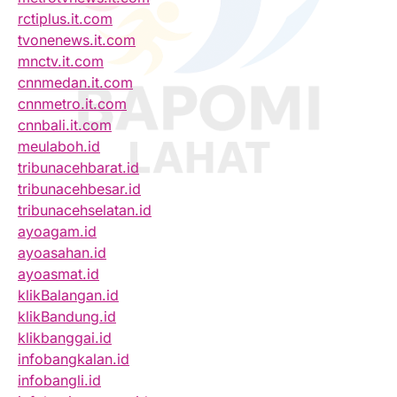
rctiplus.it.com
tvonenews.it.com
mnctv.it.com
cnnmedan.it.com
cnnmetro.it.com
cnnbali.it.com
meulaboh.id
tribunacehbarat.id
tribunacehbesar.id
tribunacehselatan.id
ayoagam.id
ayoasahan.id
ayoasmat.id
klikBalangan.id
klikBandung.id
klikbanggai.id
infobangkalan.id
infobangli.id