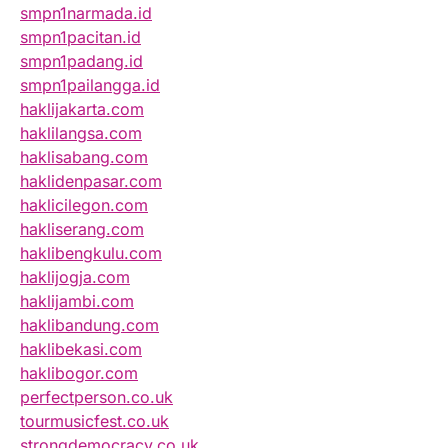
smpn1narmada.id
smpn1pacitan.id
smpn1padang.id
smpn1pailangga.id
haklijakarta.com
haklilangsa.com
haklisabang.com
haklidenpasar.com
haklicilegon.com
hakliserang.com
haklibengkulu.com
haklijogja.com
haklijambi.com
haklibandung.com
haklibekasi.com
haklibogor.com
perfectperson.co.uk
tourmusicfest.co.uk
strongdemocracy.co.uk