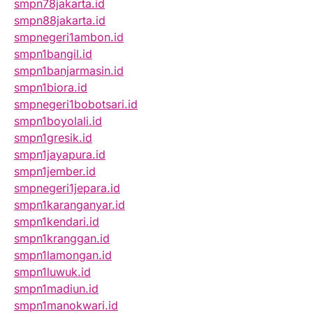
smpn78jakarta.id
smpn88jakarta.id
smpnegeri1ambon.id
smpn1bangil.id
smpn1banjarmasin.id
smpn1biora.id
smpnegeri1bobotsari.id
smpn1boyolali.id
smpn1gresik.id
smpn1jayapura.id
smpn1jember.id
smpnegeri1jepara.id
smpn1karanganyar.id
smpn1kendari.id
smpn1kranggan.id
smpn1lamongan.id
smpn1luwuk.id
smpn1madiun.id
smpn1manokwari.id