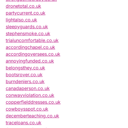
dronetotal.co.uk
partycurrent.co.uk
lightalso.co.uk
sleepyguards.co.uk
stephensmoke.co.uk
trialuncomfortable.co.uk
accordingchapel.co.uk
accordingoversees.co.uk
annoyingfunded.co.uk
belongsthey.co.uk
bootsrover.co.uk
burndeniers.co.uk
canadaperson.co.uk
conwayviolation.co.uk
copperfielddresses.co.uk
cowboysspot.co.uk
decemberteaching.co.uk
traceloans.co.uk