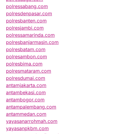
polressabang.com
polresdenpasar.com
polresbanten.com
polresjambi.com
polressamarinda.com
polresbanjarmasin.com
polresbatam.com
polresambon.com
polresbima.com
polresmataram.com
polresdumai.com
antamjakarta.com
antambekasi.com
antambogor.com
antampalembang.com
antammedan.com
yayasanarrohmah.com
yayasanpkbm.com