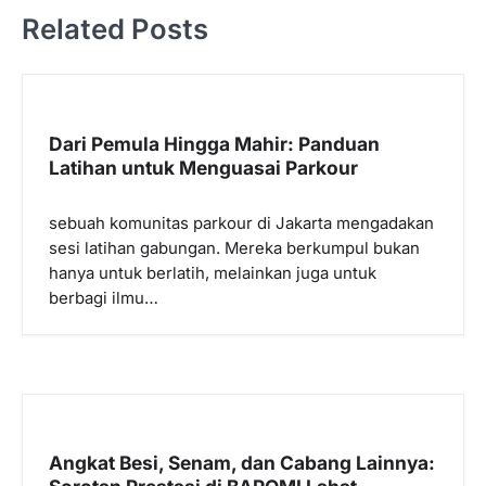
g
Related Posts
a
s
i
p
Dari Pemula Hingga Mahir: Panduan
Latihan untuk Menguasai Parkour
o
s
sebuah komunitas parkour di Jakarta mengadakan
sesi latihan gabungan. Mereka berkumpul bukan
hanya untuk berlatih, melainkan juga untuk
berbagi ilmu…
Angkat Besi, Senam, dan Cabang Lainnya: