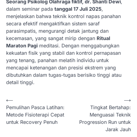
Seorang Psikolog Olahraga fiktif, dr. Shanti Dewi
,
dalam seminar pada
tanggal 17 Juli 2025
,
menjelaskan bahwa teknik kontrol napas panahan
secara efektif mengaktifkan sistem saraf
parasimpatis, mengurangi detak jantung dan
kecemasan, yang sangat mirip dengan
Ritual
Maraton Pagi
meditasi. Dengan menggabungkan
kekuatan fisik yang stabil dan kontrol pernapasan
yang tenang, panahan melatih individu untuk
mencapai ketenangan dan presisi ekstrem yang
dibutuhkan dalam tugas-tugas berisiko tinggi atau
detail tinggi.
N
⟵
⟶
Pemulihan Pasca Latihan:
Tingkat Bertahap:
a
Metode Fisioterapi Cepat
Menguasai Teknik
v
untuk Recovery Penuh
Progression Run untuk
i
Jarak Jauh