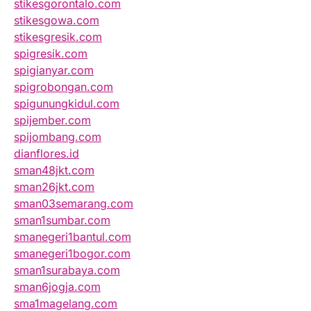
stikesgorontalo.com
stikesgowa.com
stikesgresik.com
spigresik.com
spigianyar.com
spigrobongan.com
spigunungkidul.com
spijember.com
spijombang.com
dianflores.id
sman48jkt.com
sman26jkt.com
sman03semarang.com
sman1sumbar.com
smanegeri1bantul.com
smanegeri1bogor.com
sman1surabaya.com
sman6jogja.com
sma1magelang.com