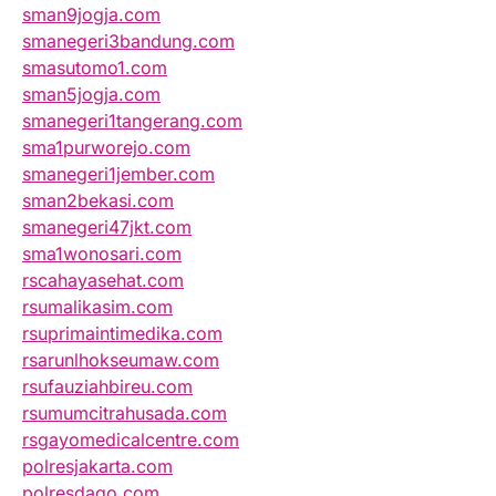
sman9jogja.com
smanegeri3bandung.com
smasutomo1.com
sman5jogja.com
smanegeri1tangerang.com
sma1purworejo.com
smanegeri1jember.com
sman2bekasi.com
smanegeri47jkt.com
sma1wonosari.com
rscahayasehat.com
rsumalikasim.com
rsuprimaintimedika.com
rsarunlhokseumaw.com
rsufauziahbireu.com
rsumumcitrahusada.com
rsgayomedicalcentre.com
polresjakarta.com
polresdago.com