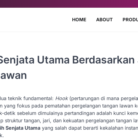
HOME
ABOUT
PROD
 Senjata Utama Berdasarkan 
Lawan
 dua teknik fundamental:
Hook
(pertarungan di mana pergel
n yang fokus pada pematahan pergelangan tangan lawan k
tik-detik sebelum dimulainya pertandingan adalah kunci ke
p struktur tangan, jari, dan kekuatan pergelangan tangan l
ih Senjata Utama
yang salah dapat berarti kekalahan insta
k.