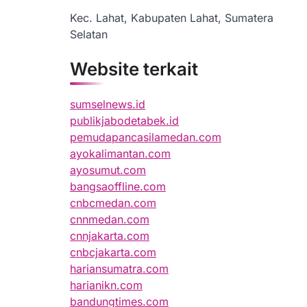
Kec. Lahat, Kabupaten Lahat, Sumatera
Selatan
Website terkait
sumselnews.id
publikjabodetabek.id
pemudapancasilamedan.com
ayokalimantan.com
ayosumut.com
bangsaoffline.com
cnbcmedan.com
cnnmedan.com
cnnjakarta.com
cnbcjakarta.com
hariansumatra.com
harianikn.com
bandungtimes.com