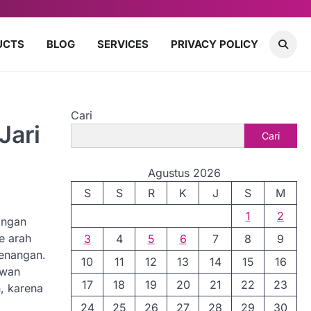
UCTS
BLOG
SERVICES
PRIVACY POLICY
Cari
Jari
Cari
Agustus 2026
S
S
R
K
J
S
M
1
2
angan
e arah
3
4
5
6
7
8
9
menangan.
10
11
12
13
14
15
16
awan
17
18
19
20
21
22
23
n, karena
24
25
26
27
28
29
30