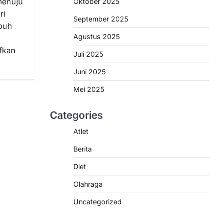
menuju
Oktober 2025
ri
September 2025
buh
Agustus 2025
fkan
Juli 2025
Juni 2025
Mei 2025
Categories
Atlet
Berita
Diet
Olahraga
Uncategorized