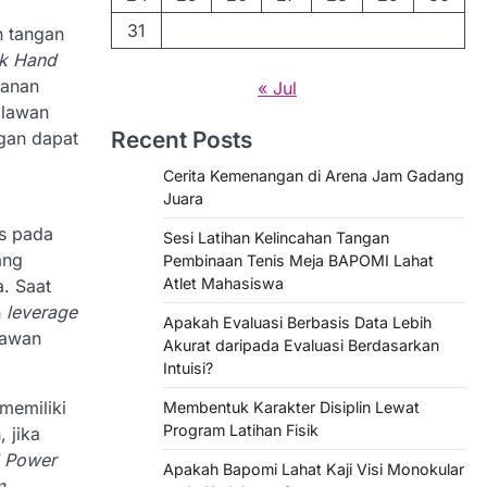
31
n tangan
k Hand
kanan
« Jul
 lawan
Recent Posts
gan dapat
Cerita Kemenangan di Arena Jam Gadang
Juara
us pada
Sesi Latihan Kelincahan Tangan
ang
Pembinaan Tenis Meja BAPOMI Lahat
Atlet Mahasiswa
. Saat
n
leverage
Apakah Evaluasi Berbasis Data Lebih
lawan
Akurat daripada Evaluasi Berdasarkan
Intuisi?
 memiliki
Membentuk Karakter Disiplin Lewat
Program Latihan Fisik
 jika
l Power
Apakah Bapomi Lahat Kaji Visi Monokular
m