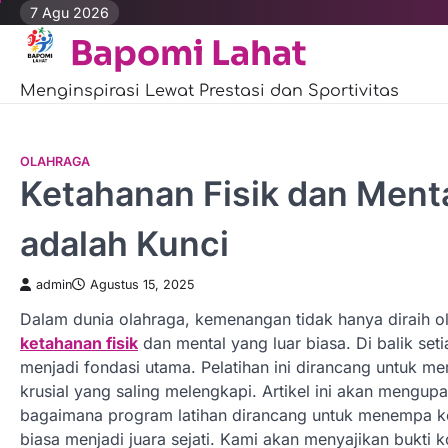
Skip
7 Agu 2026
to
Bapomi Lahat
content
Menginspirasi Lewat Prestasi dan Sportivitas
OLAHRAGA
Ketahanan Fisik dan Menta
adalah Kunci
admin
Agustus 15, 2025
Dalam dunia olahraga, kemenangan tidak hanya diraih ole
ketahanan fisik
dan mental yang luar biasa. Di balik set
menjadi fondasi utama. Pelatihan ini dirancang untuk 
krusial yang saling melengkapi. Artikel ini akan mengupa
bagaimana program latihan dirancang untuk menempa ket
biasa menjadi juara sejati. Kami akan menyajikan bukti