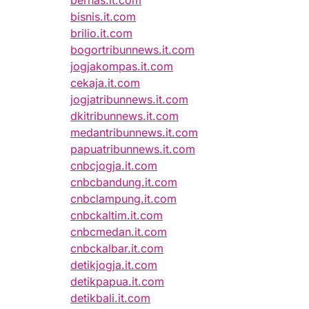
bernas.it.com
bisnis.it.com
brilio.it.com
bogortribunnews.it.com
jogjakompas.it.com
cekaja.it.com
jogjatribunnews.it.com
dkitribunnews.it.com
medantribunnews.it.com
papuatribunnews.it.com
cnbcjogja.it.com
cnbcbandung.it.com
cnbclampung.it.com
cnbckaltim.it.com
cnbcmedan.it.com
cnbckalbar.it.com
detikjogja.it.com
detikpapua.it.com
detikbali.it.com