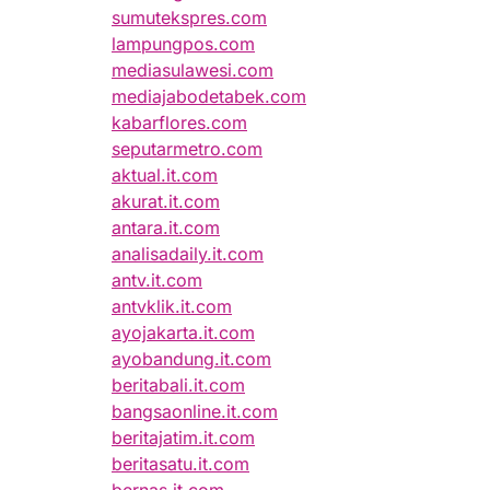
sumutekspres.com
lampungpos.com
mediasulawesi.com
mediajabodetabek.com
kabarflores.com
seputarmetro.com
aktual.it.com
akurat.it.com
antara.it.com
analisadaily.it.com
antv.it.com
antvklik.it.com
ayojakarta.it.com
ayobandung.it.com
beritabali.it.com
bangsaonline.it.com
beritajatim.it.com
beritasatu.it.com