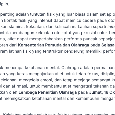
iplin.
penting adalah tuntutan fisik yang luar biasa dalam setiap 
 kontak fisik yang intensif dapat memicu cedera pada otot
kan stamina, kekuatan, dan kelincahan. Latihan seperti
inte
untuk membangun kekuatan otot-otot yang krusial untuk be
ma, atlet dapat mempertahankan performa puncak sepanja
oran dari
Kementerian Pemuda dan Olahraga
pada
Selasa
ram latihan fisik yang terstruktur cenderung memiliki perf
 untuk menempa ketahanan mental. Olahraga adalah permaina
n yang keras mengajarkan atlet untuk tetap fokus, disiplin
elelahan, mengelola emosi, dan tetap menjaga semangat ko
asi dan afirmasi, untuk membantu atlet mengatasi tekanan d
tkan oleh
Lembaga Penelitian Olahraga
pada
Jumat, 18 Ok
apat meningkatkan ketahanan mental dan kemampuan menga
a. Kelelahan adalah salah satu faktor utama yang memicu c