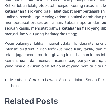
Ketika tubuh lelah, otot-otot menjadi kurang responsif,
ketahanan fisik
yang baik, atlet dapat mempertahankan k
Latihan intensif juga meningkatkan sirkulasi darah dan
mempercepat proses pemulihan. Sebuah laporan dari
pe
sebuah kasus, mencatat bahwa
ketahanan fisik
yang dib
menjadi individu yang berintegritas tinggi.
Kesimpulannya, latihan intensif adalah fondasi utama 
intensif, terstruktur, dan terfokus pada fisik, taktik, d
tetapi juga menempa sinergi yang kuat. Latihan keras i
kemenangan, dan menjadi inspirasi bagi banyak orang. De
yang bisa dilakukan oleh setiap atlet yang bercita-cita u
N
⟵
Membaca Gerakan Lawan: Analisis dalam Setiap Puk
Tenis
a
v
Related Posts
i