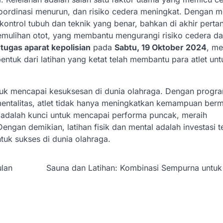
 koordinasi menurun, dan risiko cedera meningkat. Dengan m
ontrol tubuh dan teknik yang benar, bahkan di akhir perta
 pemulihan otot, yang membantu mengurangi risiko cedera d
tugas aparat kepolisian
pada
Sabtu, 19 Oktober 2024
, m
entuk dari latihan yang ketat telah membantu para atlet unt
untuk mencapai kesuksesan di dunia olahraga. Dengan progr
an mentalitas, atlet tidak hanya meningkatkan kemampuan berm
ni adalah kunci untuk mencapai performa puncak, meraih
ngan demikian, latihan fisik dan mental adalah investasi t
ntuk sukses di dunia olahraga.
ulan
Sauna dan Latihan: Kombinasi Sempurna untuk