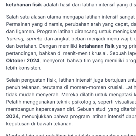
ketahanan fisik
adalah hasil dari latihan intensif yang dis
Salah satu alasan utama mengapa latihan intensif sangat 
Permainan yang dinamis, perubahan arah yang cepat, dan
dan ligamen. Program latihan dirancang untuk meningkat
training
,
sprints
, dan angkat beban menjadi menu wajib 
dan bertahan. Dengan memiliki
ketahanan fisik
yang pri
pertandingan, bahkan di menit-menit krusial. Sebuah lap
Oktober 2024
, menyoroti bahwa tim yang memiliki prog
lebih konsisten.
Selain penguatan fisik, latihan intensif juga bertujuan
penuh tekanan, terutama di momen-momen krusial. Latiha
tidak mudah menyerah. Mereka dilatih untuk mengatasi k
Pelatih menggunakan teknik psikologis, seperti visualis
membangun kepercayaan diri. Sebuah studi yang diterbi
2024
, menunjukkan bahwa program latihan intensif d
keputusan di bawah tekanan.
Manfaat lain dari pelatihan ini adalah pencegahan ceder