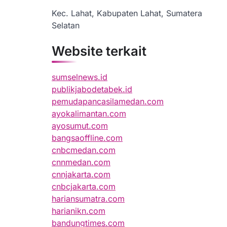
Kec. Lahat, Kabupaten Lahat, Sumatera
Selatan
Website terkait
sumselnews.id
publikjabodetabek.id
pemudapancasilamedan.com
ayokalimantan.com
ayosumut.com
bangsaoffline.com
cnbcmedan.com
cnnmedan.com
cnnjakarta.com
cnbcjakarta.com
hariansumatra.com
harianikn.com
bandungtimes.com