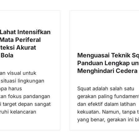
Lahat Intensifkan
Mata Periferal
teksi Akurat
 Bola
Menguasai Teknik Sq
Panduan Lengkap un
Menghindari Cedera
n visual untuk
ituasi lingkungan
anpa harus
Squat adalah salah satu
kan fokus pandangan
gerakan paling fundament
i target depan sangat
dan efektif dalam latihan
uhi kelancaran
kekuatan. Namun, tanpa t
yang benar, gerakan ini 