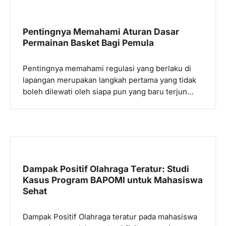
s
i
Pentingnya Memahami Aturan Dasar
p
Permainan Basket Bagi Pemula
o
Pentingnya memahami regulasi yang berlaku di
s
lapangan merupakan langkah pertama yang tidak
boleh dilewati oleh siapa pun yang baru terjun…
Dampak Positif Olahraga Teratur: Studi
Kasus Program BAPOMI untuk Mahasiswa
Sehat
Dampak Positif Olahraga teratur pada mahasiswa