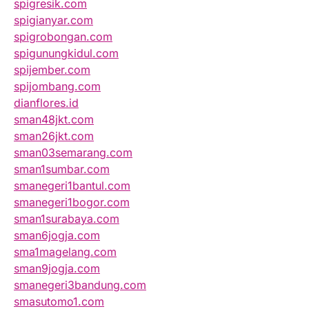
spigresik.com
spigianyar.com
spigrobongan.com
spigunungkidul.com
spijember.com
spijombang.com
dianflores.id
sman48jkt.com
sman26jkt.com
sman03semarang.com
sman1sumbar.com
smanegeri1bantul.com
smanegeri1bogor.com
sman1surabaya.com
sman6jogja.com
sma1magelang.com
sman9jogja.com
smanegeri3bandung.com
smasutomo1.com