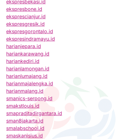
ekspresbekasi.id
ekspresbone.id
eksprescianjur.id
ekspresgresik.id
ekspresgorontalo.id
ekspresindramayu.id
harianjepara.id
hariankarawang.id
hariankediri.id
harianlamongan.id
harianlumajang.id
harianmajalengka.id
harianmalang.id
smanics-serpong.id
smakstlouis.id
smapraditadirgantara.id
sman8jakarta.id
smalabschool.id
smaskanisius.id