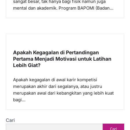
sangat besar, tak hanya bagi fisik namun juga
mental dan akademik. Program BAPOMI (Badan…
Apakah Kegagalan di Pertandingan
Pertama Menjadi Motivasi untuk Latihan
Lebih Giat?
Apakah kegagalan di awal karir kompetisi
merupakan akhir dari segalanya, atau justru
merupakan awal dari kebangkitan yang lebih kuat
bagi…
Cari
Cari