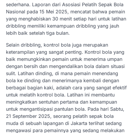
sederhana. Laporan dari Asosiasi Pelatih Sepak Bola
Nasional pada 15 Mei 2025, mencatat bahwa pemain
yang menghabiskan 30 menit setiap hari untuk latihan
dribbling memiliki kemampuan dribbling yang jauh
lebih baik setelah tiga bulan.
Selain dribbling, kontrol bola juga merupakan
keterampilan yang sangat penting. Kontrol bola yang
baik memungkinkan pemain untuk menerima umpan
dengan bersih dan mengendalikan bola dalam situasi
sulit. Latihan dinding, di mana pemain menendang
bola ke dinding dan menerimanya kembali dengan
berbagai bagian kaki, adalah cara yang sangat efektif
untuk melatih kontrol bola. Latihan ini membantu
meningkatkan sentuhan pertama dan kemampuan
untuk mengantisipasi pantulan bola. Pada hari Sabtu,
21 September 2025, seorang pelatih sepak bola
muda di sebuah lapangan di Jakarta terlihat sedang
mengawasi para pemainnya yang sedang melakukan