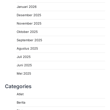
Januari 2026
Desember 2025
November 2025
Oktober 2025
September 2025
Agustus 2025
Juli 2025
Juni 2025
Mei 2025
Categories
Atlet
Berita