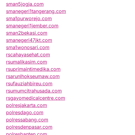
sman5jogja.com
smanegeri1tangerang.com
sma1purworejo.com
smanegeri1jember.com
sman2bekasi.com
smanegeri47jkt.com
sma1wonosari.com
rscahayasehat.com
rsumalikasim.com
rsuprimaintimedika.com
rsarunlhokseumaw.com
rsufauziahbireu.com
rsumumcitrahusada.com
rsgayomedicalcentre.com
polresjakarta.com
polresdago.com
polressabang.com
polresdenpasar.com
polresbanten.com