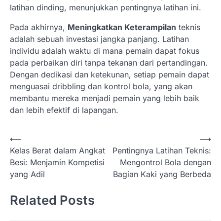
latihan dinding, menunjukkan pentingnya latihan ini.
Pada akhirnya,
Meningkatkan Keterampilan
teknis
adalah sebuah investasi jangka panjang. Latihan
individu adalah waktu di mana pemain dapat fokus
pada perbaikan diri tanpa tekanan dari pertandingan.
Dengan dedikasi dan ketekunan, setiap pemain dapat
menguasai dribbling dan kontrol bola, yang akan
membantu mereka menjadi pemain yang lebih baik
dan lebih efektif di lapangan.
N
⟵
⟶
Kelas Berat dalam Angkat
Pentingnya Latihan Teknis:
a
Besi: Menjamin Kompetisi
Mengontrol Bola dengan
v
yang Adil
Bagian Kaki yang Berbeda
i
Related Posts
g
a