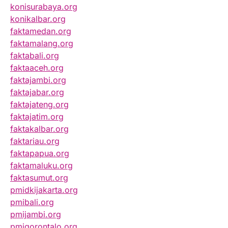
konisurabaya.org
konikalbar.org
faktamedan.org
faktamalang.org
faktabali.org
faktaaceh.org
faktajambi.org
faktajabar.org
faktajateng.org
faktajatim.org
faktakalbar.org
faktariau.org
faktapapua.org
faktamaluku.org
faktasumut.org
pmidkijakarta.org
pmibali.org
pmijambi.org
pmigorontalo.org