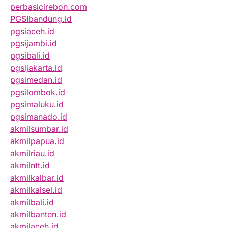
perbasicirebon.com
PGSIbandung.id
pgsiaceh.id
pgsijambi.id
pgsibali.id
pgsijakarta.id
pgsimedan.id
pgsilombok.id
pgsimaluku.id
pgsimanado.id
akmilsumbar.id
akmilpapua.id
akmilriau.id
akmilntt.id
akmilkalbar.id
akmilkalsel.id
akmilbali.id
akmilbanten.id
akmilaceh.id