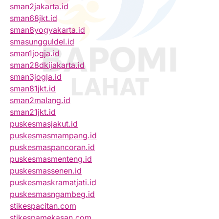
sman2jakarta.id
sman68jkt.id
sman8yogyakarta.id
smasungguldel.id
sman1jogja.id
sman28dkijakarta.id
sman3jogja.id
sman81jkt.id
sman2malang.id
sman21jkt.id
puskesmasjakut.id
puskesmasmampang.id
puskesmaspancoran.id
puskesmasmenteng.id
puskesmassenen.id
puskesmaskramatjati.id
puskesmasngambeg.id
stikespacitan.com
stikespamekasan.com