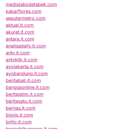
mediajabodetabek.com
kabarflores.com
seputarmetro.com
aktual.it.com
akurat.it.com
antara.it.com
analisadaily.it.com
antv.it.com
antvklik.it.com
ayojakarta.it.com
ayobandung.it.com
beritabali.it.com
bangsaonline.it.com
beritajatim.it.com
beritasatu.it.com
bernas.it.com
bisnis.it.com
brilio.it.com
bogortribunnews.it.com