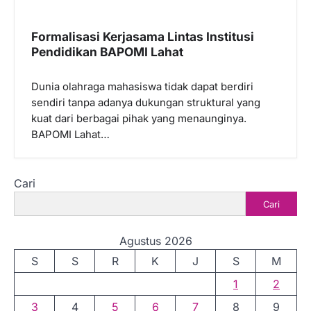
Formalisasi Kerjasama Lintas Institusi
Pendidikan BAPOMI Lahat
Dunia olahraga mahasiswa tidak dapat berdiri
sendiri tanpa adanya dukungan struktural yang
kuat dari berbagai pihak yang menaunginya.
BAPOMI Lahat…
Cari
Cari
Agustus 2026
S
S
R
K
J
S
M
1
2
3
4
5
6
7
8
9