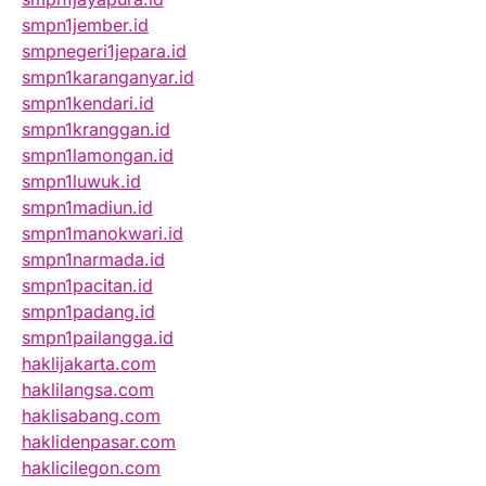
smpn1jember.id
smpnegeri1jepara.id
smpn1karanganyar.id
smpn1kendari.id
smpn1kranggan.id
smpn1lamongan.id
smpn1luwuk.id
smpn1madiun.id
smpn1manokwari.id
smpn1narmada.id
smpn1pacitan.id
smpn1padang.id
smpn1pailangga.id
haklijakarta.com
haklilangsa.com
haklisabang.com
haklidenpasar.com
haklicilegon.com