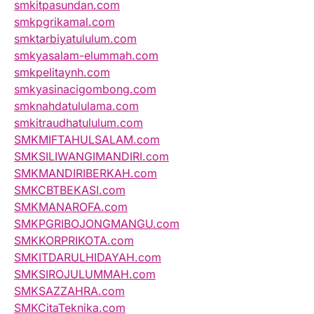
smkitpasundan.com
smkpgrikamal.com
smktarbiyatululum.com
smkyasalam-elummah.com
smkpelitaynh.com
smkyasinacigombong.com
smknahdatululama.com
smkitraudhatululum.com
SMKMIFTAHULSALAM.com
SMKSILIWANGIMANDIRI.com
SMKMANDIRIBERKAH.com
SMKCBTBEKASI.com
SMKMANAROFA.com
SMKPGRIBOJONGMANGU.com
SMKKORPRIKOTA.com
SMKITDARULHIDAYAH.com
SMKSIROJULUMMAH.com
SMKSAZZAHRA.com
SMKCitaTeknika.com