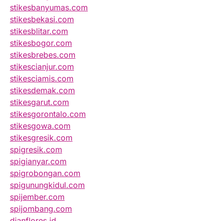
stikesbanyumas.com
stikesbekasi.com
stikesblitar.com
stikesbogor.com
stikesbrebes.com
stikescianjur.com
stikesciamis.com
stikesdemak.com
stikesgarut.com
stikesgorontalo.com
stikesgowa.com
stikesgresik.com
spigresik.com
spigianyar.com
spigrobongan.com
spigunungkidul.com
spijember.com
spijombang.com
dianflores.id