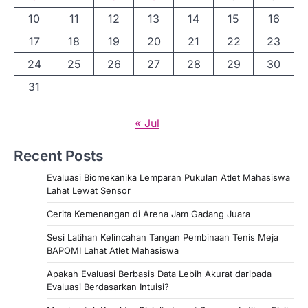
10
11
12
13
14
15
16
17
18
19
20
21
22
23
24
25
26
27
28
29
30
31
« Jul
Recent Posts
Evaluasi Biomekanika Lemparan Pukulan Atlet Mahasiswa
Lahat Lewat Sensor
Cerita Kemenangan di Arena Jam Gadang Juara
Sesi Latihan Kelincahan Tangan Pembinaan Tenis Meja
BAPOMI Lahat Atlet Mahasiswa
Apakah Evaluasi Berbasis Data Lebih Akurat daripada
Evaluasi Berdasarkan Intuisi?