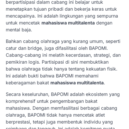
berpartisipasi dalam cabang ini belajar untuk
menetapkan tujuan pribadi dan bekerja keras untuk
mencapainya. Ini adalah lingkungan yang sempurna
untuk mencetak
mahasiswa multitalenta
dengan
mental baja.
Bahkan cabang olahraga yang kurang umum, seperti
catur dan bridge, juga difasilitasi oleh BAPOMI.
Cabang-cabang ini melatih kecerdasan, strategi, dan
pemikiran logis. Partisipasi di sini membuktikan
bahwa olahraga tidak hanya tentang kekuatan fisik.
Ini adalah bukti bahwa BAPOMI memahami
keberagaman bakat
mahasiswa multitalenta
.
Secara keseluruhan, BAPOMI adalah ekosistem yang
komprehensif untuk pengembangan bakat
mahasiswa. Dengan memfasilitasi berbagai cabang
olahraga, BAPOMI tidak hanya mencetak atlet
berprestasi, tetapi juga membentuk individu yang
seimbang dan tangguh. Ini adalah komitmen nyata