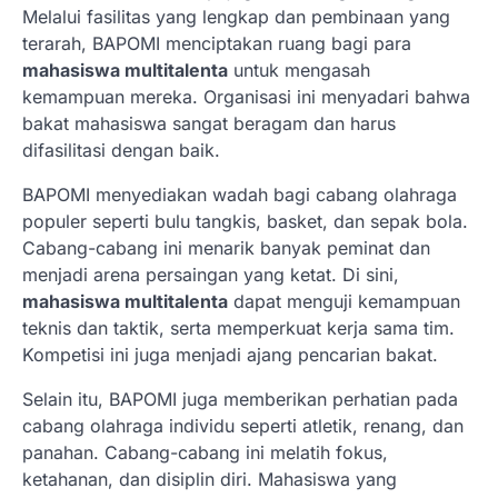
Melalui fasilitas yang lengkap dan pembinaan yang
terarah, BAPOMI menciptakan ruang bagi para
mahasiswa multitalenta
untuk mengasah
kemampuan mereka. Organisasi ini menyadari bahwa
bakat mahasiswa sangat beragam dan harus
difasilitasi dengan baik.
BAPOMI menyediakan wadah bagi cabang olahraga
populer seperti bulu tangkis, basket, dan sepak bola.
Cabang-cabang ini menarik banyak peminat dan
menjadi arena persaingan yang ketat. Di sini,
mahasiswa multitalenta
dapat menguji kemampuan
teknis dan taktik, serta memperkuat kerja sama tim.
Kompetisi ini juga menjadi ajang pencarian bakat.
Selain itu, BAPOMI juga memberikan perhatian pada
cabang olahraga individu seperti atletik, renang, dan
panahan. Cabang-cabang ini melatih fokus,
ketahanan, dan disiplin diri. Mahasiswa yang