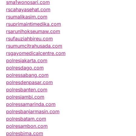
sma1wonosari.com
rscahayasehat.com
rsumalikasim.com
rsuprimaintimedika.com
rsarunlhokseumaw.com
rsufauziahbireu.com
rsumumcitrahusada.com
rsgayomedicalcentre.com
polresjakarta.com
polresdago.com
polressabang.com
polresdenpasar.com
polresbanten.com
polresjambi.com
polressamarinda.com
polresbanjarmasin.com
polresbatam.com
polresambon.com
polresbima.com