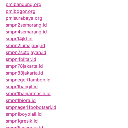
pmibandung.org
pmibogor.org
pmisurabaya.org
smpn2semarang.id
smpn4semarang.id
smpn14jkt.id
smpn2lumajang.id
smpn2sutojayan.id
smpn4blitar.id
smpn78jakarta.id
smpn88jakarta.id
smpnegeri1ambon.id
smpn1bangil.id
smpn1banjarmasin.id
smpn1biora.id
smpnegeri1bobotsari.id
smpn1boyolali.id
smpn1gresik.id
smpn1jayapura.id