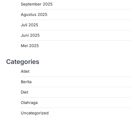
September 2025
Agustus 2025
Juli 2025
Juni 2025
Mei 2025
Categories
Atlet
Berita
Diet
Olahraga
Uncategorized