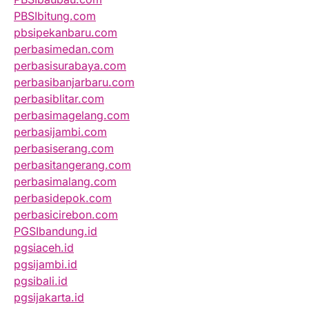
PBSIbitung.com
pbsipekanbaru.com
perbasimedan.com
perbasisurabaya.com
perbasibanjarbaru.com
perbasiblitar.com
perbasimagelang.com
perbasijambi.com
perbasiserang.com
perbasitangerang.com
perbasimalang.com
perbasidepok.com
perbasicirebon.com
PGSIbandung.id
pgsiaceh.id
pgsijambi.id
pgsibali.id
pgsijakarta.id