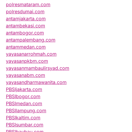
polresmataram.com
polresdumai.com
antamjakarta.com
antambekasi.com
antambogor.com
antampalembang.com
antammedan.com
yayasanarrohmah.com
yayasanpkbm.com
yayasanmambaulirsyad.com
yayasanabm.com
yayasandharmawanita.com
PBSIjakarta.com
PBSIbogor.com
PBSImedan.com
PBSIlampung.com
PBSIkaltim.com
PBSIsumbar.com
PBSIbaubau.com