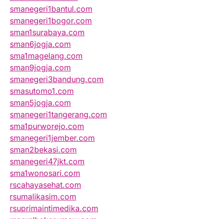
smanegeri1bantul.com
smanegeri1bogor.com
sman1surabaya.com
sman6jogja.com
sma1magelang.com
sman9jogja.com
smanegeri3bandung.com
smasutomo1.com
sman5jogja.com
smanegeri1tangerang.com
sma1purworejo.com
smanegeri1jember.com
sman2bekasi.com
smanegeri47jkt.com
sma1wonosari.com
rscahayasehat.com
rsumalikasim.com
rsuprimaintimedika.com