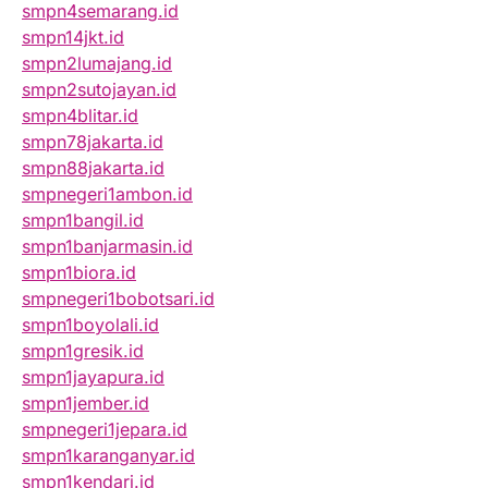
smpn4semarang.id
smpn14jkt.id
smpn2lumajang.id
smpn2sutojayan.id
smpn4blitar.id
smpn78jakarta.id
smpn88jakarta.id
smpnegeri1ambon.id
smpn1bangil.id
smpn1banjarmasin.id
smpn1biora.id
smpnegeri1bobotsari.id
smpn1boyolali.id
smpn1gresik.id
smpn1jayapura.id
smpn1jember.id
smpnegeri1jepara.id
smpn1karanganyar.id
smpn1kendari.id