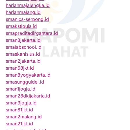
harianmajalengka.id
harianmalang.id
smanics-serpong.id
smakstlouis.id
smapraditadirgantara.id
sman8jakarta.id
smalabschool.id
smaskanisius.id
sman2jakarta.id
sman68jkt.id
sman8yogyakarta.id
smasungguldel.id
sman1jogja.id
sman28dkijakarta.id
sman3jogja.id
sman81jkt.id
sman2malang.id
sman21jkt.id