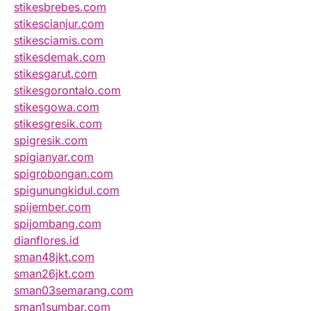
stikesbrebes.com
stikescianjur.com
stikesciamis.com
stikesdemak.com
stikesgarut.com
stikesgorontalo.com
stikesgowa.com
stikesgresik.com
spigresik.com
spigianyar.com
spigrobongan.com
spigunungkidul.com
spijember.com
spijombang.com
dianflores.id
sman48jkt.com
sman26jkt.com
sman03semarang.com
sman1sumbar.com