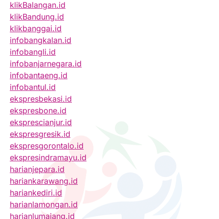
klikBalangan.id
klikBandung.id
klikbanggai.id
infobangkalan.id
infobangli.id
infobanjarnegara.id
infobantaeng.id
infobantul.id
ekspresbekasi.id
ekspresbone.id
eksprescianjur.id
ekspresgresik.id
ekspresgorontalo.id
ekspresindramayu.id
harianjepara.id
hariankarawang.id
hariankediri.id
harianlamongan.id
harianlumajang.id