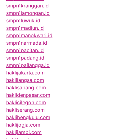
smpn1kranggan.id
smpn1lamongan.id
smpn1luwuk.id
smpn1madiun.id
smpn1manokwari.id
smpn1narmada.id
smpn1pacitan.id
smpn1padang.id
smpn1pailangga.id
haklijakarta.com
haklilangsa.com
haklisabang.com
haklidenpasar.com
haklicilegon.com
hakliserang.com
haklibengkulu.com
haklijogja.com
haklijambi.com