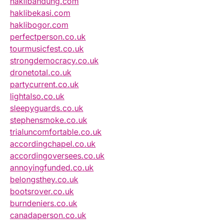
haklibandung.com
haklibekasi.com
haklibogor.com
perfectperson.co.uk
tourmusicfest.co.uk
strongdemocracy.co.uk
dronetotal.co.uk
partycurrent.co.uk
lightalso.co.uk
sleepyguards.co.uk
stephensmoke.co.uk
trialuncomfortable.co.uk
accordingchapel.co.uk
accordingoversees.co.uk
annoyingfunded.co.uk
belongsthey.co.uk
bootsrover.co.uk
burndeniers.co.uk
canadaperson.co.uk