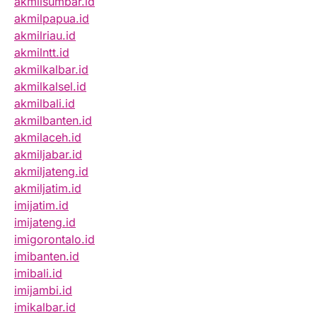
akmilsumbar.id
akmilpapua.id
akmilriau.id
akmilntt.id
akmilkalbar.id
akmilkalsel.id
akmilbali.id
akmilbanten.id
akmilaceh.id
akmiljabar.id
akmiljateng.id
akmiljatim.id
imijatim.id
imijateng.id
imigorontalo.id
imibanten.id
imibali.id
imijambi.id
imikalbar.id