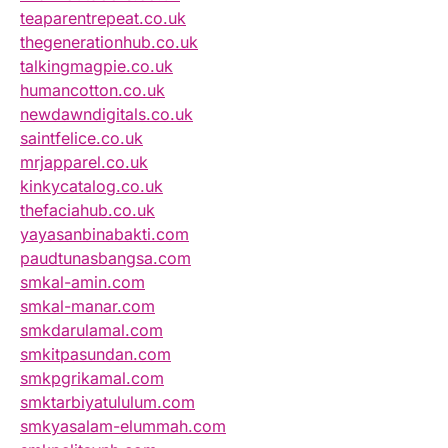
teaparentrepeat.co.uk
thegenerationhub.co.uk
talkingmagpie.co.uk
humancotton.co.uk
newdawndigitals.co.uk
saintfelice.co.uk
mrjapparel.co.uk
kinkycatalog.co.uk
thefaciahub.co.uk
yayasanbinabakti.com
paudtunasbangsa.com
smkal-amin.com
smkal-manar.com
smkdarulamal.com
smkitpasundan.com
smkpgrikamal.com
smktarbiyatululum.com
smkyasalam-elummah.com