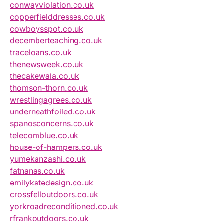
conwayviolation.co.uk
copperfielddresses.co.uk
cowboysspot.co.uk
decemberteaching.co.uk
traceloans.co.uk
thenewsweek.co.uk
thecakewala.co.uk
thomson-thorn.co.uk
wrestlingagrees.co.uk
underneathfoiled.co.uk
spanosconcerns.co.uk
telecomblue.co.uk
house-of-hampers.co.uk
yumekanzashi.co.uk
fatnanas.co.uk
emilykatedesign.co.uk
crossfelloutdoors.co.uk
yorkroadreconditioned.co.uk
rfrankoutdoors.co.uk