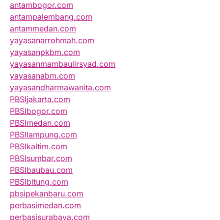
antambogor.com
antampalembang.com
antammedan.com
yayasanarrohmah.com
yayasanpkbm.com
yayasanmambaulirsyad.com
yayasanabm.com
yayasandharmawanita.com
PBSIjakarta.com
PBSIbogor.com
PBSImedan.com
PBSIlampung.com
PBSIkaltim.com
PBSIsumbar.com
PBSIbaubau.com
PBSIbitung.com
pbsipekanbaru.com
perbasimedan.com
perbasisurabaya.com