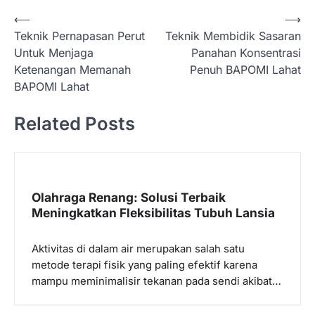
N
⟵
⟶
Teknik Pernapasan Perut
Teknik Membidik Sasaran
a
Untuk Menjaga
Panahan Konsentrasi
v
Ketenangan Memanah
Penuh BAPOMI Lahat
i
BAPOMI Lahat
g
Related Posts
a
s
i
p
Olahraga Renang: Solusi Terbaik
Meningkatkan Fleksibilitas Tubuh Lansia
o
s
Aktivitas di dalam air merupakan salah satu
metode terapi fisik yang paling efektif karena
mampu meminimalisir tekanan pada sendi akibat…