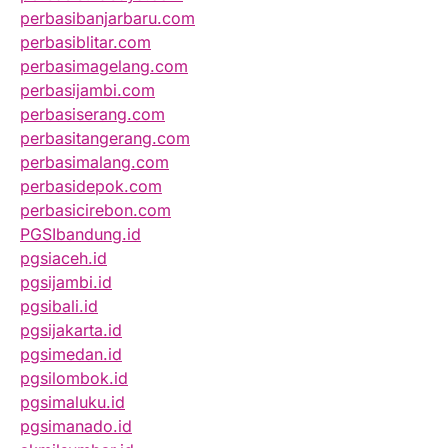
perbasibanjarbaru.com
perbasiblitar.com
perbasimagelang.com
perbasijambi.com
perbasiserang.com
perbasitangerang.com
perbasimalang.com
perbasidepok.com
perbasicirebon.com
PGSIbandung.id
pgsiaceh.id
pgsijambi.id
pgsibali.id
pgsijakarta.id
pgsimedan.id
pgsilombok.id
pgsimaluku.id
pgsimanado.id