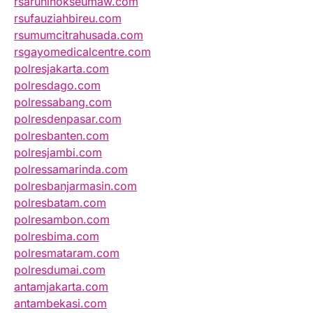
rsarunlhokseumaw.com
rsufauziahbireu.com
rsumumcitrahusada.com
rsgayomedicalcentre.com
polresjakarta.com
polresdago.com
polressabang.com
polresdenpasar.com
polresbanten.com
polresjambi.com
polressamarinda.com
polresbanjarmasin.com
polresbatam.com
polresambon.com
polresbima.com
polresmataram.com
polresdumai.com
antamjakarta.com
antambekasi.com