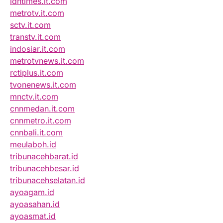
idntimes.it.com
metrotv.it.com
sctv.it.com
transtv.it.com
indosiar.it.com
metrotvnews.it.com
rctiplus.it.com
tvonenews.it.com
mnctv.it.com
cnnmedan.it.com
cnnmetro.it.com
cnnbali.it.com
meulaboh.id
tribunacehbarat.id
tribunacehbesar.id
tribunacehselatan.id
ayoagam.id
ayoasahan.id
ayoasmat.id