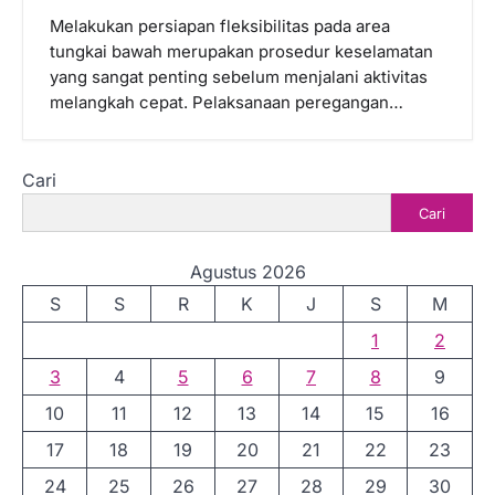
Melakukan persiapan fleksibilitas pada area
tungkai bawah merupakan prosedur keselamatan
yang sangat penting sebelum menjalani aktivitas
melangkah cepat. Pelaksanaan peregangan…
Cari
Cari
Agustus 2026
S
S
R
K
J
S
M
1
2
3
4
5
6
7
8
9
10
11
12
13
14
15
16
17
18
19
20
21
22
23
24
25
26
27
28
29
30