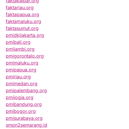
faktakalbar.org
faktariau.org
faktapapua.org
faktamaluku.org
faktasumut.org
pmidkijakarta.org
pmibali.org
pmijambi.org
pmigorontalo.org
pmimaluku.org
pmipapua.org
pmiriau.org
pmimedan.org
pmipalembang.org
pmijogja.org
pmibandung.org
pmibogor.org
pmisurabaya.org
smpn2semarang.id