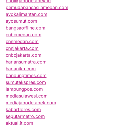
publikjabodetabek.id
pemudapancasilamedan.com
ayokalimantan.com
ayosumut.com
bangsaoffline.com
cnbcmedan.com
cnnmedan.com
cnnjakarta.com
cnbcjakarta.com
hariansumatra.com
harianikn.com
bandungtimes.com
sumutekspres.com
lampungpos.com
mediasulawesi.com
mediajabodetabek.com
kabarflores.com
seputarmetro.com
aktual.it.com