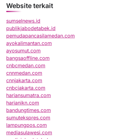
Website terkait
sumselnews.id
publikjabodetabek.id
pemudapancasilamedan.com
ayokalimantan.com
ayosumut.com
bangsaoffline.com
cnbcmedan.com
cnnmedan.com
cnnjakarta.com
cnbcjakarta.com
hariansumatra.com
harianikn.com
bandungtimes.com
sumutekspres.com
lampungpos.com
mediasulawesi.com