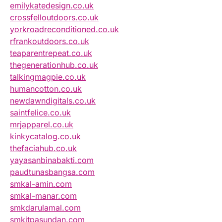
emilykatedesign.co.uk
crossfelloutdoors.co.uk
yorkroadreconditioned.co.uk
rfrankoutdoors.co.uk
teaparentrepeat.co.uk
thegenerationhub.co.uk
talkingmagpie.co.uk
humancotton.co.uk
newdawndigitals.co.uk
saintfelice.co.uk
mrjapparel.co.uk
kinkycatalog.co.uk
thefaciahub.co.uk
yayasanbinabakti.com
paudtunasbangsa.com
smkal-amin.com
smkal-manar.com
smkdarulamal.com
smkitpasundan.com