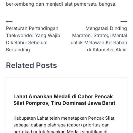
berkembang dan menjadi alat pemersatu bangsa.
N
⟵
⟶
Peraturan Pertandingan
Mengatasi Dinding
a
Taekwondo: Yang Wajib
Maraton: Strategi Mental
v
Diketahui Sebelum
untuk Melawan Kelelahan
i
Bertanding
di Kilometer Akhir
g
Related Posts
a
s
i
p
Lahat Amankan Medali di Cabor Pencak
Silat Pomprov, Tiru Dominasi Jawa Barat
o
s
Kabupaten Lahat telah menetapkan Pencak Silat
sebagai cabang olahraga (cabor) prioritas dan
bertekad untuk Amankan Medali signifikan di