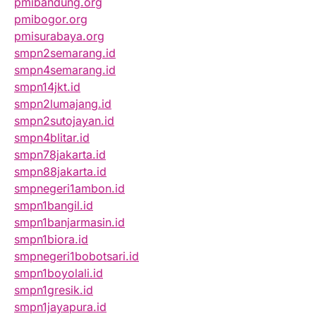
pmibandung.org
pmibogor.org
pmisurabaya.org
smpn2semarang.id
smpn4semarang.id
smpn14jkt.id
smpn2lumajang.id
smpn2sutojayan.id
smpn4blitar.id
smpn78jakarta.id
smpn88jakarta.id
smpnegeri1ambon.id
smpn1bangil.id
smpn1banjarmasin.id
smpn1biora.id
smpnegeri1bobotsari.id
smpn1boyolali.id
smpn1gresik.id
smpn1jayapura.id