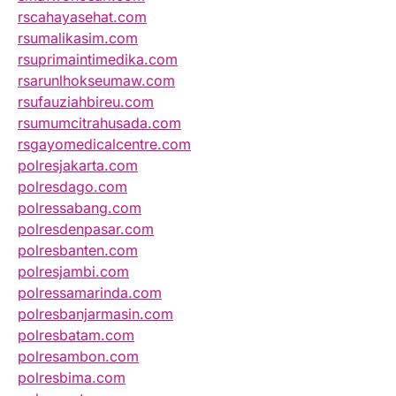
rscahayasehat.com
rsumalikasim.com
rsuprimaintimedika.com
rsarunlhokseumaw.com
rsufauziahbireu.com
rsumumcitrahusada.com
rsgayomedicalcentre.com
polresjakarta.com
polresdago.com
polressabang.com
polresdenpasar.com
polresbanten.com
polresjambi.com
polressamarinda.com
polresbanjarmasin.com
polresbatam.com
polresambon.com
polresbima.com