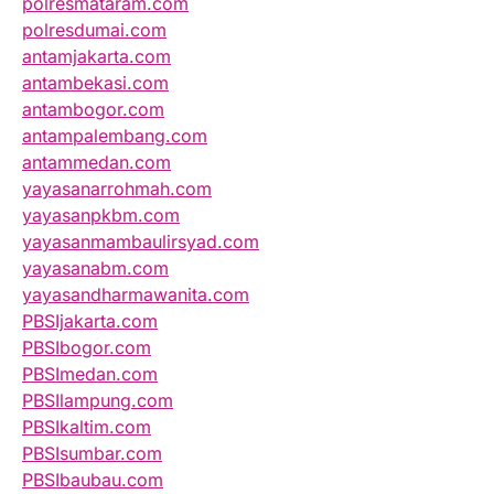
polresmataram.com
polresdumai.com
antamjakarta.com
antambekasi.com
antambogor.com
antampalembang.com
antammedan.com
yayasanarrohmah.com
yayasanpkbm.com
yayasanmambaulirsyad.com
yayasanabm.com
yayasandharmawanita.com
PBSIjakarta.com
PBSIbogor.com
PBSImedan.com
PBSIlampung.com
PBSIkaltim.com
PBSIsumbar.com
PBSIbaubau.com