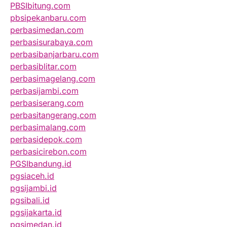
PBSIbitung.com
pbsipekanbaru.com
perbasimedan.com
perbasisurabaya.com
perbasibanjarbaru.com
perbasiblitar.com
perbasimagelang.com
perbasijambi.com
perbasiserang.com
perbasitangerang.com
perbasimalang.com
perbasidepok.com
perbasicirebon.com
PGSIbandung.id
pgsiaceh.id
pgsijambi.id
pgsibali.id
pgsijakarta.id
pgsimedan.id