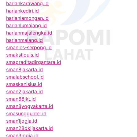
hariankarawang.id
hariankediri.id
harianlamongan.id
harianlumajang.id
harianmajalengka.id
harianmalang.id
smanics-serpong.id
smakstlouis.id
smapraditadirgantara.id
sman8jakarta.id
smalabschool.id
smaskanisius.id
sman2jakarta.id
sman68jkt.id
sman8yogyakarta.id
smasungguldel.id
sman1jogja.id
sman28dkijakarta.id
sman3jogja.id