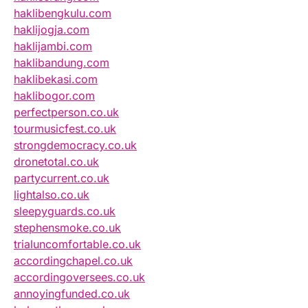
haklibengkulu.com
haklijogja.com
haklijambi.com
haklibandung.com
haklibekasi.com
haklibogor.com
perfectperson.co.uk
tourmusicfest.co.uk
strongdemocracy.co.uk
dronetotal.co.uk
partycurrent.co.uk
lightalso.co.uk
sleepyguards.co.uk
stephensmoke.co.uk
trialuncomfortable.co.uk
accordingchapel.co.uk
accordingoversees.co.uk
annoyingfunded.co.uk