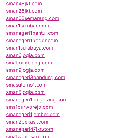
sman48jkt.com
sman26jkt.com
sman03semarang.com
sman1sumbar.com
smanegeri1bantul.com
smanegeri1bogor.com
sman1surabaya.com
sman6jogja.com
sma1magelang.com
sman9jogja.com
smanegeri3bandung.com
smasutomo1.com
sman5jogja.com
smanegeri1tangerang.com
sma1purworejo.com
smanegeri1jember.com
sman2bekasi.com
smanegeri47jkt.com
sma1wonosari.com