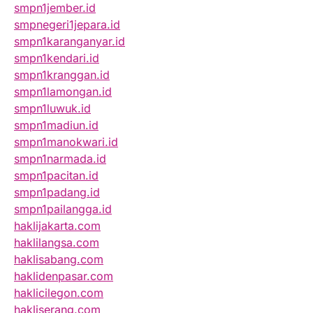
smpn1jember.id
smpnegeri1jepara.id
smpn1karanganyar.id
smpn1kendari.id
smpn1kranggan.id
smpn1lamongan.id
smpn1luwuk.id
smpn1madiun.id
smpn1manokwari.id
smpn1narmada.id
smpn1pacitan.id
smpn1padang.id
smpn1pailangga.id
haklijakarta.com
haklilangsa.com
haklisabang.com
haklidenpasar.com
haklicilegon.com
hakliserang.com