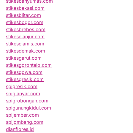
stikesbanyumas.com
stikesbekasi.com
stikesblitar.com
stikesbogor.com
stikesbrebes.com
stikescianjur.com
stikesciamis.com
stikesdemak.com
stikesgarut.com
stikesgorontalo.com
stikesgowa.com
stikesgresik.com
spigresik.com
spigianyar.com
spigrobongan.com
spigunungkidul.com
spijember.com
spijombang.com
dianflores.id