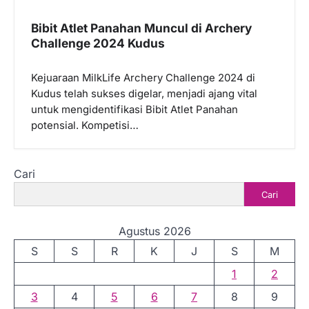
Bibit Atlet Panahan Muncul di Archery
Challenge 2024 Kudus
Kejuaraan MilkLife Archery Challenge 2024 di
Kudus telah sukses digelar, menjadi ajang vital
untuk mengidentifikasi Bibit Atlet Panahan
potensial. Kompetisi…
Cari
Cari
Agustus 2026
S
S
R
K
J
S
M
1
2
3
4
5
6
7
8
9