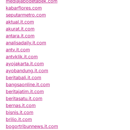
mediajabodetabek.com
kabarflores.com
seputarmetro.com
aktual.it.com
akurat.it.com
antara.it.com
analisadaily.it.com
antv.it.com
antvklik.it.com
ayojakarta.it.com
ayobandung.it.com
beritabali.it.com
bangsaonline.it.com
beritajatim.it.com
beritasatu.it.com
bernas.it.com
bisnis.it.com
brilio.it.com
bogortribunnews.it.com