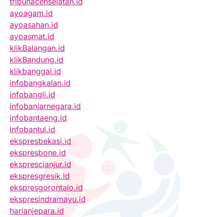
tribunacehselatan.id
ayoagam.id
ayoasahan.id
ayoasmat.id
klikBalangan.id
klikBandung.id
klikbanggai.id
infobangkalan.id
infobangli.id
infobanjarnegara.id
infobantaeng.id
infobantul.id
ekspresbekasi.id
ekspresbone.id
eksprescianjur.id
ekspresgresik.id
ekspresgorontalo.id
ekspresindramayu.id
harianjepara.id