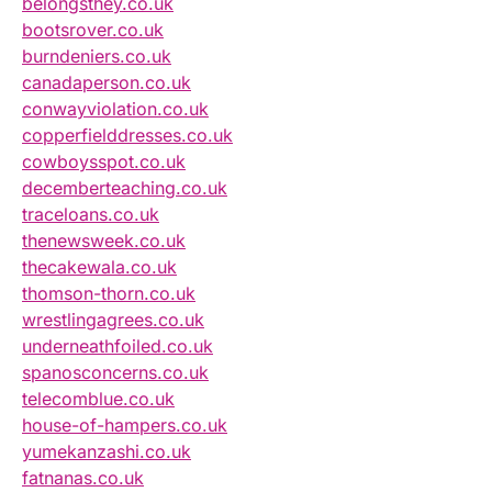
belongsthey.co.uk
bootsrover.co.uk
burndeniers.co.uk
canadaperson.co.uk
conwayviolation.co.uk
copperfielddresses.co.uk
cowboysspot.co.uk
decemberteaching.co.uk
traceloans.co.uk
thenewsweek.co.uk
thecakewala.co.uk
thomson-thorn.co.uk
wrestlingagrees.co.uk
underneathfoiled.co.uk
spanosconcerns.co.uk
telecomblue.co.uk
house-of-hampers.co.uk
yumekanzashi.co.uk
fatnanas.co.uk