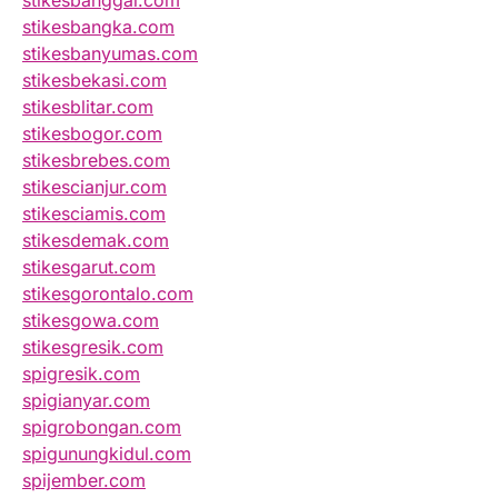
stikesbanggai.com
stikesbangka.com
stikesbanyumas.com
stikesbekasi.com
stikesblitar.com
stikesbogor.com
stikesbrebes.com
stikescianjur.com
stikesciamis.com
stikesdemak.com
stikesgarut.com
stikesgorontalo.com
stikesgowa.com
stikesgresik.com
spigresik.com
spigianyar.com
spigrobongan.com
spigunungkidul.com
spijember.com