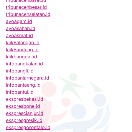
tribunacehbarat.id
tribunacehbesar.id
tribunacehselatan.id
ayoagam.id
ayoasahan.id
ayoasmat.id
klikBalangan.id
klikBandung.id
klikbanggai.id
infobangkalan.id
infobangli.id
infobanjarnegara.id
infobantaeng.id
infobantul.id
ekspresbekasi.id
ekspresbone.id
eksprescianjur.id
ekspresgresik.id
ekspresgorontalo.id