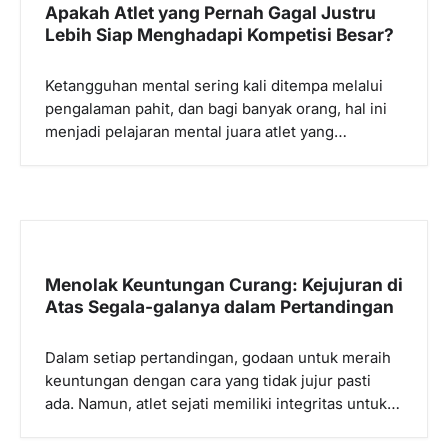
i
Apakah Atlet yang Pernah Gagal Justru
p
Lebih Siap Menghadapi Kompetisi Besar?
o
Ketangguhan mental sering kali ditempa melalui
s
pengalaman pahit, dan bagi banyak orang, hal ini
menjadi pelajaran mental juara atlet yang…
Menolak Keuntungan Curang: Kejujuran di
Atas Segala-galanya dalam Pertandingan
Dalam setiap pertandingan, godaan untuk meraih
keuntungan dengan cara yang tidak jujur pasti
ada. Namun, atlet sejati memiliki integritas untuk…