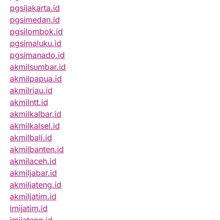
pgsijakarta.id
pgsimedan.id
pgsilombok.id
pgsimaluku.id
pgsimanado.id
akmilsumbar.id
akmilpapua.id
akmilriau.id
akmilntt.id
akmilkalbar.id
akmilkalsel.id
akmilbali.id
akmilbanten.id
akmilaceh.id
akmiljabar.id
akmiljateng.id
akmiljatim.id
imijatim.id