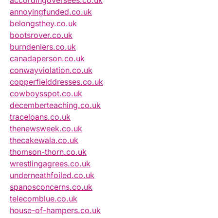
accordingoversees.co.uk
annoyingfunded.co.uk
belongsthey.co.uk
bootsrover.co.uk
burndeniers.co.uk
canadaperson.co.uk
conwayviolation.co.uk
copperfielddresses.co.uk
cowboysspot.co.uk
decemberteaching.co.uk
traceloans.co.uk
thenewsweek.co.uk
thecakewala.co.uk
thomson-thorn.co.uk
wrestlingagrees.co.uk
underneathfoiled.co.uk
spanosconcerns.co.uk
telecomblue.co.uk
house-of-hampers.co.uk