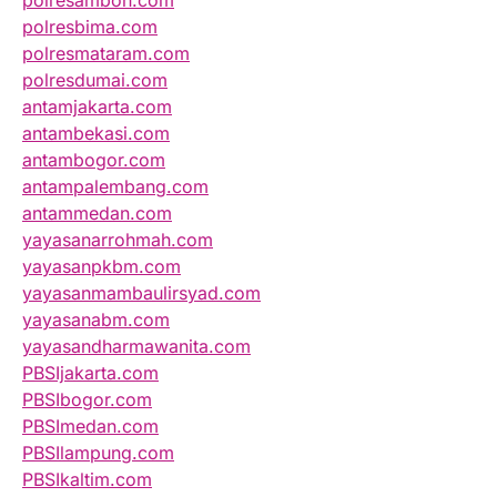
polresambon.com
polresbima.com
polresmataram.com
polresdumai.com
antamjakarta.com
antambekasi.com
antambogor.com
antampalembang.com
antammedan.com
yayasanarrohmah.com
yayasanpkbm.com
yayasanmambaulirsyad.com
yayasanabm.com
yayasandharmawanita.com
PBSIjakarta.com
PBSIbogor.com
PBSImedan.com
PBSIlampung.com
PBSIkaltim.com