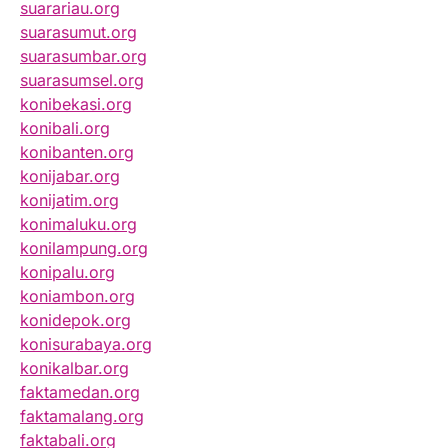
suarariau.org
suarasumut.org
suarasumbar.org
suarasumsel.org
konibekasi.org
konibali.org
konibanten.org
konijabar.org
konijatim.org
konimaluku.org
konilampung.org
konipalu.org
koniambon.org
konidepok.org
konisurabaya.org
konikalbar.org
faktamedan.org
faktamalang.org
faktabali.org