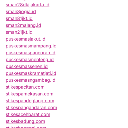
sman28dkijakarta.id
sman3jogja.id
sman81jkt.id
sman2malang.id
sman21jkt.id
puskesmasjakut.id
puskesmasmampang.id
puskesmaspancoran.id
puskesmasmenteng.id
puskesmassenen.id
puskesmaskramatjati.id
puskesmasngambeg.id
stikespacitan.com
stikespamekasan.com
stikespandeglang.com
stikespangandaran.com
stikesacehbarat.com
stikesbadung.com