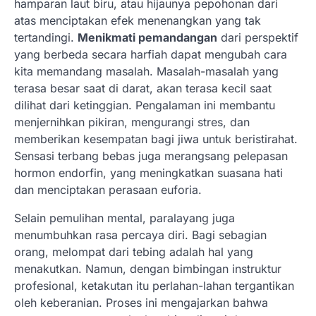
hamparan laut biru, atau hijaunya pepohonan dari
atas menciptakan efek menenangkan yang tak
tertandingi.
Menikmati pemandangan
dari perspektif
yang berbeda secara harfiah dapat mengubah cara
kita memandang masalah. Masalah-masalah yang
terasa besar saat di darat, akan terasa kecil saat
dilihat dari ketinggian. Pengalaman ini membantu
menjernihkan pikiran, mengurangi stres, dan
memberikan kesempatan bagi jiwa untuk beristirahat.
Sensasi terbang bebas juga merangsang pelepasan
hormon endorfin, yang meningkatkan suasana hati
dan menciptakan perasaan euforia.
Selain pemulihan mental, paralayang juga
menumbuhkan rasa percaya diri. Bagi sebagian
orang, melompat dari tebing adalah hal yang
menakutkan. Namun, dengan bimbingan instruktur
profesional, ketakutan itu perlahan-lahan tergantikan
oleh keberanian. Proses ini mengajarkan bahwa