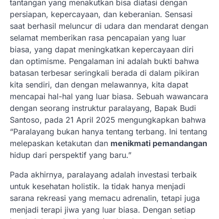
tantangan yang menakutkan bisa diatasi dengan
persiapan, kepercayaan, dan keberanian. Sensasi
saat berhasil meluncur di udara dan mendarat dengan
selamat memberikan rasa pencapaian yang luar
biasa, yang dapat meningkatkan kepercayaan diri
dan optimisme. Pengalaman ini adalah bukti bahwa
batasan terbesar seringkali berada di dalam pikiran
kita sendiri, dan dengan melawannya, kita dapat
mencapai hal-hal yang luar biasa. Sebuah wawancara
dengan seorang instruktur paralayang, Bapak Budi
Santoso, pada 21 April 2025 mengungkapkan bahwa
“Paralayang bukan hanya tentang terbang. Ini tentang
melepaskan ketakutan dan
menikmati pemandangan
hidup dari perspektif yang baru.”
Pada akhirnya, paralayang adalah investasi terbaik
untuk kesehatan holistik. Ia tidak hanya menjadi
sarana rekreasi yang memacu adrenalin, tetapi juga
menjadi terapi jiwa yang luar biasa. Dengan setiap