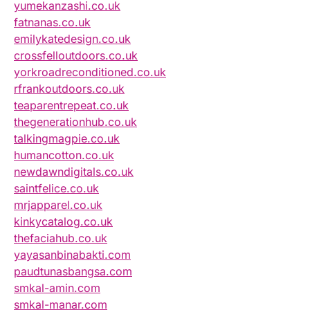
yumekanzashi.co.uk
fatnanas.co.uk
emilykatedesign.co.uk
crossfelloutdoors.co.uk
yorkroadreconditioned.co.uk
rfrankoutdoors.co.uk
teaparentrepeat.co.uk
thegenerationhub.co.uk
talkingmagpie.co.uk
humancotton.co.uk
newdawndigitals.co.uk
saintfelice.co.uk
mrjapparel.co.uk
kinkycatalog.co.uk
thefaciahub.co.uk
yayasanbinabakti.com
paudtunasbangsa.com
smkal-amin.com
smkal-manar.com