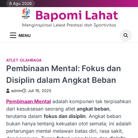
Skip
8 Agu 2026
to
Bapomi Lahat
content
Menginspirasi Lewat Prestasi dan Sportivitas
MENU
ATLET
OLAHRAGA
Pembinaan Mental: Fokus dan
Disiplin dalam Angkat Beban
admin
Juli 19, 2025
Pembinaan Mental
adalah komponen tak terpisahkan
dari kesuksesan seorang atlet
angkat beban
,
terutama dalam
fokus dan disiplin
. Angkat beban
bukan hanya tentang kekuatan otot semata; ini adalah
pertarungan mental melawan batas diri, rasa sakit,