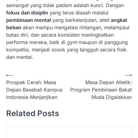
semangat yang tidak padam adalah kunci. Dengan
fokus dan disiplin
yang terus diasah melalui
pembinaan mental
yang berkelanjutan, atlet
angkat
beban
akan mampu mengatasi rintangan, melampaui
batas diri, dan secara konsisten meningkatkan
performa mereka, baik di
gym
maupun di panggung
kompetisi, menjadi sosok yang tangguh secara fisik
dan mental.
N
⟵
⟶
Prospek Cerah: Masa
Masa Depan Atletik:
a
Depan Baseball Kampus
Program Pembinaan Bakat
v
Indonesia Menjanjikan
Muda Digalakkan
i
Related Posts
g
a
s