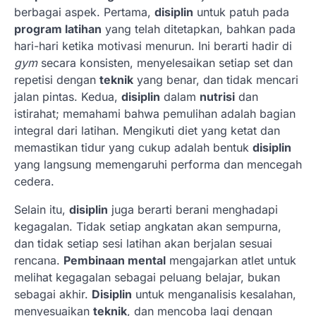
berbagai aspek. Pertama,
disiplin
untuk patuh pada
program latihan
yang telah ditetapkan, bahkan pada
hari-hari ketika motivasi menurun. Ini berarti hadir di
gym
secara konsisten, menyelesaikan setiap set dan
repetisi dengan
teknik
yang benar, dan tidak mencari
jalan pintas. Kedua,
disiplin
dalam
nutrisi
dan
istirahat; memahami bahwa pemulihan adalah bagian
integral dari latihan. Mengikuti diet yang ketat dan
memastikan tidur yang cukup adalah bentuk
disiplin
yang langsung memengaruhi performa dan mencegah
cedera.
Selain itu,
disiplin
juga berarti berani menghadapi
kegagalan. Tidak setiap angkatan akan sempurna,
dan tidak setiap sesi latihan akan berjalan sesuai
rencana.
Pembinaan mental
mengajarkan atlet untuk
melihat kegagalan sebagai peluang belajar, bukan
sebagai akhir.
Disiplin
untuk menganalisis kesalahan,
menyesuaikan
teknik
, dan mencoba lagi dengan