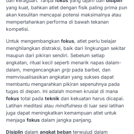
dan keraguan. Tanpa
fokus
yang tajam dan
disiplin
yang kuat, bahkan atlet dengan fisik paling prima pun
akan kesulitan mencapai potensi maksimalnya atau
mempertahankan performa di bawah tekanan
kompetisi.
Untuk mengembangkan
fokus
, atlet perlu belajar
menghilangkan distraksi, baik dari lingkungan sekitar
maupun dari pikiran sendiri. Sebelum setiap
angkatan, ritual kecil seperti menarik napas dalam-
dalam, mengencangkan
grip
pada barbel, dan
memvisualisasikan angkatan yang sukses dapat
membantu mengarahkan pikiran sepenuhnya pada
tugas di depan. Ini adalah momen krusial di mana
fokus
total pada
teknik
dan kekuatan harus dicapai.
Latihan meditasi atau
mindfulness
di luar sesi latihan
juga dapat meningkatkan kemampuan atlet untuk
menjaga
fokus
dalam jangka panjang.
Disiplin
dalam
angkat beban
terwujud dalam