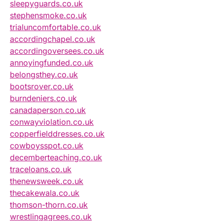
sleepyguards.co.uk
stephensmoke.co.uk
trialuncomfortable.co.uk
accordingchapel.co.uk
accordingoversees.co.uk
annoyingfunded.co.uk
belongsthey.co.uk
bootsrover.co.uk
burndeniers.co.uk
canadaperson.co.uk
conwayviolation.co.uk
copperfielddresses.co.uk
cowboysspot.co.uk
decemberteaching.co.uk
traceloans.co.uk
thenewsweek.co.uk
thecakewala.co.uk
thomson-thorn.co.uk
wrestlingagrees.co.uk