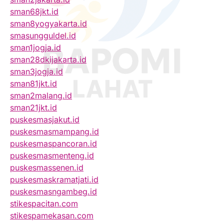
sman68jkt.id
sman8yogyakarta.id
smasungguldel.id
sman1jogja.id
sman28dkijakarta.id
sman3jogja.id
sman81jkt.id
sman2malang.id
sman21jkt.id
puskesmasjakut.id
puskesmasmampang.id
puskesmaspancoran.id
puskesmasmenteng.id
puskesmassenen.id
puskesmaskramatjati.id
puskesmasngambeg.id
stikespacitan.com
stikespamekasan.com