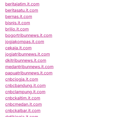
beritajatim.it.com
beritasatu.it.com
bernas.it.com
bisnis.it.com
brilio.it.com
bogortribunnews.it.com
jogjakompas.it.com
cekaja.it.com
jogjatribunnews.it.com
dkitribunnews.it.com
medantribunnews.it.com
papuatribunnews.it.com
cnbcjogja.it.com
cnbcbandung.it.com
cnbclampung.it.com
cnbckaltim.it.com
cnbcmedan.it.com
cnbckalbar.it.com
detikjogja.it.com