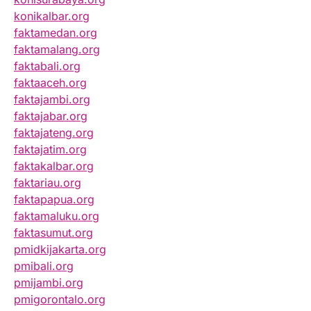
konikalbar.org
faktamedan.org
faktamalang.org
faktabali.org
faktaaceh.org
faktajambi.org
faktajabar.org
faktajateng.org
faktajatim.org
faktakalbar.org
faktariau.org
faktapapua.org
faktamaluku.org
faktasumut.org
pmidkijakarta.org
pmibali.org
pmijambi.org
pmigorontalo.org