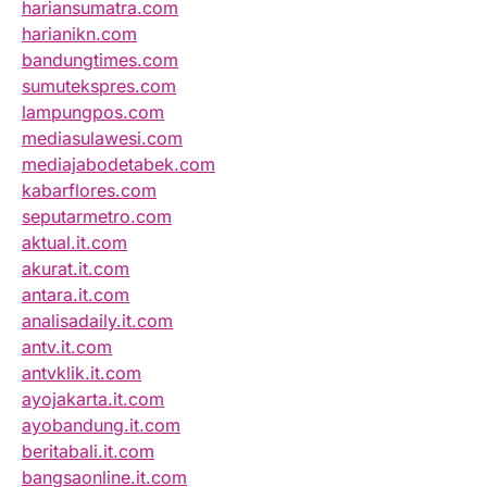
hariansumatra.com
harianikn.com
bandungtimes.com
sumutekspres.com
lampungpos.com
mediasulawesi.com
mediajabodetabek.com
kabarflores.com
seputarmetro.com
aktual.it.com
akurat.it.com
antara.it.com
analisadaily.it.com
antv.it.com
antvklik.it.com
ayojakarta.it.com
ayobandung.it.com
beritabali.it.com
bangsaonline.it.com