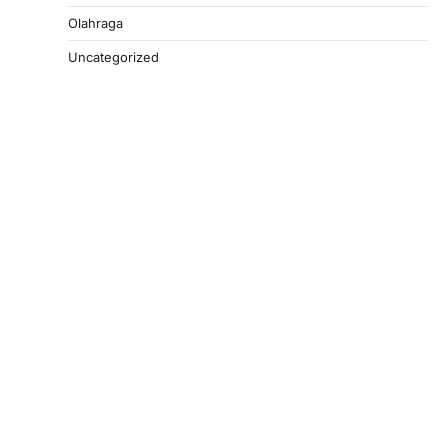
Olahraga
Uncategorized