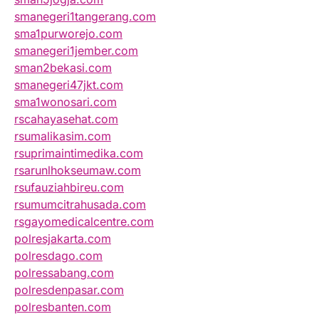
smanegeri1tangerang.com
sma1purworejo.com
smanegeri1jember.com
sman2bekasi.com
smanegeri47jkt.com
sma1wonosari.com
rscahayasehat.com
rsumalikasim.com
rsuprimaintimedika.com
rsarunlhokseumaw.com
rsufauziahbireu.com
rsumumcitrahusada.com
rsgayomedicalcentre.com
polresjakarta.com
polresdago.com
polressabang.com
polresdenpasar.com
polresbanten.com