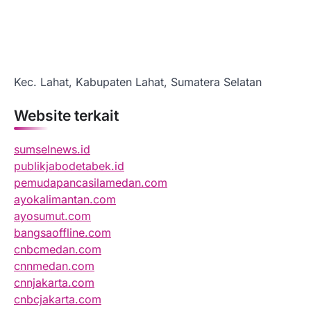
Kec. Lahat, Kabupaten Lahat, Sumatera Selatan
Website terkait
sumselnews.id
publikjabodetabek.id
pemudapancasilamedan.com
ayokalimantan.com
ayosumut.com
bangsaoffline.com
cnbcmedan.com
cnnmedan.com
cnnjakarta.com
cnbcjakarta.com