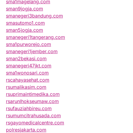
sma1magelang.com
sman9jogja.com
smanegeri3bandung.com
smasutomo1.com
sman5jogja.com
smanegeri1tangerang.com
sma1purworejo.com
smanegeri1jember.com
sman2bekasi.com
smanegeri47jkt.com
sma1wonosari.com
rscahayasehat.com
rsumalikasim.com
rsuprimaintimedika.com
rsarunlhokseumaw.com
rsufauziahbireu.com
rsumumcitrahusada.com
rsgayomedicalcentre.com
polresjakarta.com