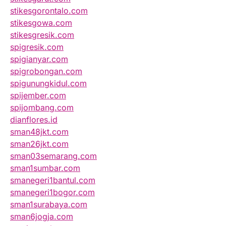
stikesgorontalo.com
stikesgowa.com
stikesgresik.com
spigresik.com
spigianyar.com
spigrobongan.com
spigunungkidul.com
spijember.com
spijombang.com
dianflores.id
sman48jkt.com
sman26jkt.com
sman03semarang.com
sman1sumbar.com
smanegeri1bantul.com
smanegeri1bogor.com
sman1surabaya.com
sman6jogja.com