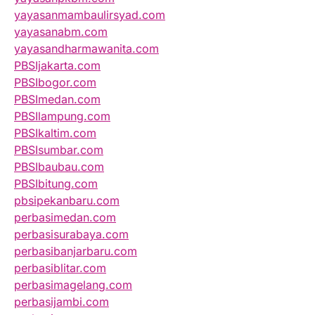
yayasanmambaulirsyad.com
yayasanabm.com
yayasandharmawanita.com
PBSIjakarta.com
PBSIbogor.com
PBSImedan.com
PBSIlampung.com
PBSIkaltim.com
PBSIsumbar.com
PBSIbaubau.com
PBSIbitung.com
pbsipekanbaru.com
perbasimedan.com
perbasisurabaya.com
perbasibanjarbaru.com
perbasiblitar.com
perbasimagelang.com
perbasijambi.com