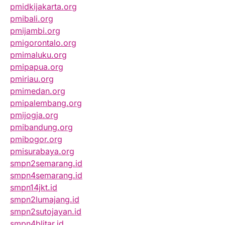
pmidkijakarta.org
pmibali.org
pmijambi.org
pmigorontalo.org
pmimaluku.org
pmipapua.org
pmiriau.org
pmimedan.org
pmipalembang.org
pmijogja.org
pmibandung.org
pmibogor.org
pmisurabaya.org
smpn2semarang.id
smpn4semarang.id
smpn14jkt.id
smpn2lumajang.id
smpn2sutojayan.id
smpn4blitar.id