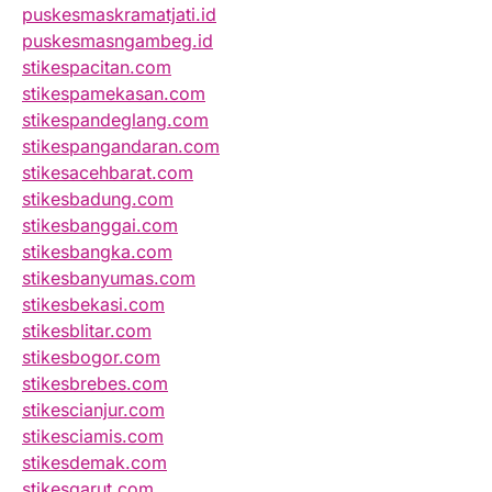
puskesmaskramatjati.id
puskesmasngambeg.id
stikespacitan.com
stikespamekasan.com
stikespandeglang.com
stikespangandaran.com
stikesacehbarat.com
stikesbadung.com
stikesbanggai.com
stikesbangka.com
stikesbanyumas.com
stikesbekasi.com
stikesblitar.com
stikesbogor.com
stikesbrebes.com
stikescianjur.com
stikesciamis.com
stikesdemak.com
stikesgarut.com