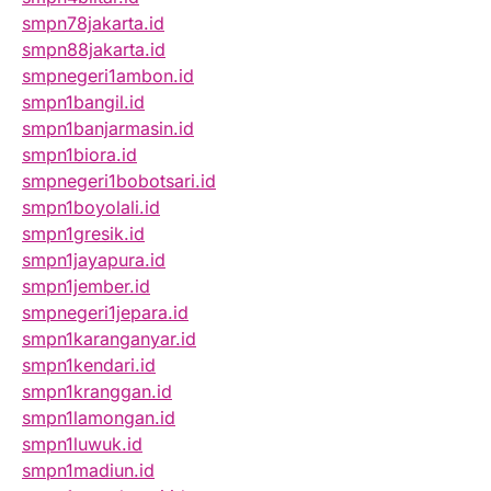
smpn78jakarta.id
smpn88jakarta.id
smpnegeri1ambon.id
smpn1bangil.id
smpn1banjarmasin.id
smpn1biora.id
smpnegeri1bobotsari.id
smpn1boyolali.id
smpn1gresik.id
smpn1jayapura.id
smpn1jember.id
smpnegeri1jepara.id
smpn1karanganyar.id
smpn1kendari.id
smpn1kranggan.id
smpn1lamongan.id
smpn1luwuk.id
smpn1madiun.id