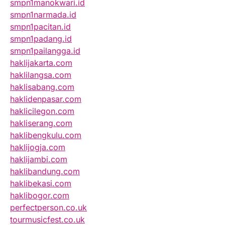
smpn1manokwari.id
smpn1narmada.id
smpn1pacitan.id
smpn1padang.id
smpn1pailangga.id
haklijakarta.com
haklilangsa.com
haklisabang.com
haklidenpasar.com
haklicilegon.com
hakliserang.com
haklibengkulu.com
haklijogja.com
haklijambi.com
haklibandung.com
haklibekasi.com
haklibogor.com
perfectperson.co.uk
tourmusicfest.co.uk