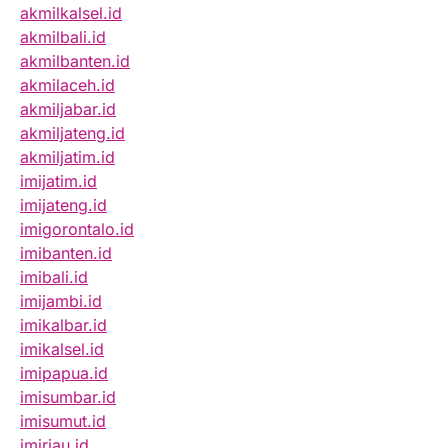
akmilkalsel.id
akmilbali.id
akmilbanten.id
akmilaceh.id
akmiljabar.id
akmiljateng.id
akmiljatim.id
imijatim.id
imijateng.id
imigorontalo.id
imibanten.id
imibali.id
imijambi.id
imikalbar.id
imikalsel.id
imipapua.id
imisumbar.id
imisumut.id
imiriau.id