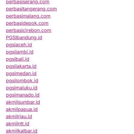
perbasiserang.com
perbasitangerang.com
perbasimalang.com
perbasidepok.com
perbasicirebon.com
PGSIbandung.id
pgsiaceh.id
pgsijambi.id
pgsibali.id
pgsijakarta.id
pgsimedan.id
pgsilombok.id
pgsimaluku.id
pgsimanado.id
akmilsumbar.id
akmilpapua.id
akmilriau.id
akmilntt.id
akmilkalbar.id