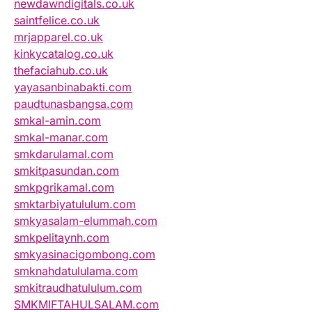
newdawndigitals.co.uk
saintfelice.co.uk
mrjapparel.co.uk
kinkycatalog.co.uk
thefaciahub.co.uk
yayasanbinabakti.com
paudtunasbangsa.com
smkal-amin.com
smkal-manar.com
smkdarulamal.com
smkitpasundan.com
smkpgrikamal.com
smktarbiyatululum.com
smkyasalam-elummah.com
smkpelitaynh.com
smkyasinacigombong.com
smknahdatululama.com
smkitraudhatululum.com
SMKMIFTAHULSALAM.com