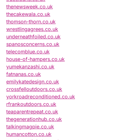
thenewsweek.co.uk
thecakewala.co.uk
thomson-thorn.co.uk
wrestlingagrees.co.uk
underneathfoiled.co.uk
spanosconcerns.co.uk
telecomblue.co.uk
house-of-hampers.co.uk
yumekanzashi.co.uk
fatnanas.co.uk
emilykatedesign.co.uk
crossfelloutdoors.co.uk
yorkroadreconditioned.co.uk
rfrankoutdoors.co.uk
teaparentrepeat.co.uk
thegenerationhub.co.uk
talkingmagpie.co.uk
humancotton.co.uk