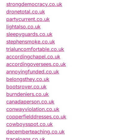
strongdemocracy.co.uk
dronetotal.co.uk
partycurrent.co.uk
lightalso.co.uk
sleepyguards.co.uk
stephensmoke.co.uk
trialuncomfortable.co.uk
accordingchapel.co.uk
accordingoversees.co.uk
annoyingfunded.co.uk
belongsthey.co.uk
bootsrover.co.uk
burndeniers.co.uk
canadaperson.co.uk
conwayviolation.co.uk
copperfielddresses.co.uk
cowboysspot.co.uk
decemberteaching.co.uk
traceloans.co.uk