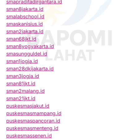
smapraditadirgantara.id
sman8jakarta.id
smalabschool.id
smaskanisius.id
sman2jakarta.id
sman68jkt.id
sman8yogyakarta.id
smasungguldel.id
sman1jogja.id
sman28dkijakarta.id
sman3jogja.id
sman81jkt.id
sman2malang.id
sman21jkt.id
puskesmasjakut.id
puskesmasmampang.id
puskesmaspancoran.id
puskesmasmenteng.id
puskesmassenen.id