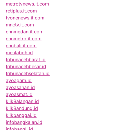
metrotvnews.it.com
rctiplus.it.com
tvonenews.it.com
mnctv.it.com
cnnmedan.it.com
cnnmetro.it.com
cnnbali.it.com
meulaboh.id
tribunacehbarat.id
tribunacehbesar.id
tribunacehselatan.id
ayoagam.id
ayoasahan.id
ayoasmat.id
klikBalangan.id
klikBandung.id
klikbanggai.id
infobangkalan.id
infobangli.id