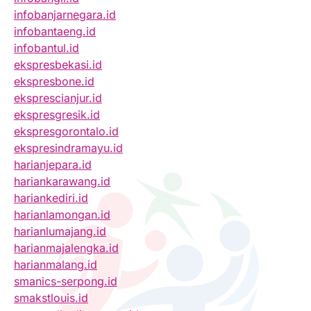
infobanjarnegara.id
infobantaeng.id
infobantul.id
ekspresbekasi.id
ekspresbone.id
eksprescianjur.id
ekspresgresik.id
ekspresgorontalo.id
ekspresindramayu.id
harianjepara.id
hariankarawang.id
hariankediri.id
harianlamongan.id
harianlumajang.id
harianmajalengka.id
harianmalang.id
smanics-serpong.id
smakstlouis.id