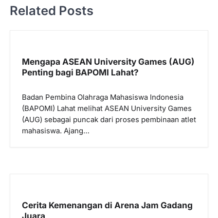
Related Posts
g
a
s
i
Mengapa ASEAN University Games (AUG)
p
Penting bagi BAPOMI Lahat?
o
Badan Pembina Olahraga Mahasiswa Indonesia
s
(BAPOMI) Lahat melihat ASEAN University Games
(AUG) sebagai puncak dari proses pembinaan atlet
mahasiswa. Ajang…
Cerita Kemenangan di Arena Jam Gadang
Juara