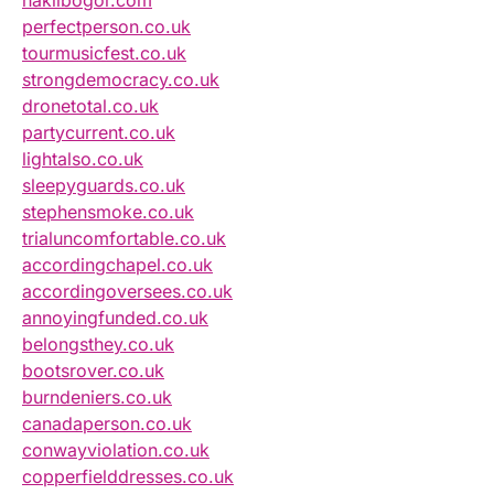
haklibogor.com
perfectperson.co.uk
tourmusicfest.co.uk
strongdemocracy.co.uk
dronetotal.co.uk
partycurrent.co.uk
lightalso.co.uk
sleepyguards.co.uk
stephensmoke.co.uk
trialuncomfortable.co.uk
accordingchapel.co.uk
accordingoversees.co.uk
annoyingfunded.co.uk
belongsthey.co.uk
bootsrover.co.uk
burndeniers.co.uk
canadaperson.co.uk
conwayviolation.co.uk
copperfielddresses.co.uk