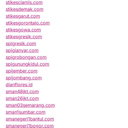
stikesciamis.com
stikesdemak.com
stikesgarut.com
stikesgorontalo.com
stikesgowa.com
stikesgresik.com
spigresik.com
spigianyar.com
spigrobongan.com
spigunungkidul.com
spijember.com
spijombang.com
dianflores.id
sman48jkt.com
sman26jkt.com
sman03semarang.com
sman1sumbar.com
smanegeri1bantul.com
smanegeri1bogor.com