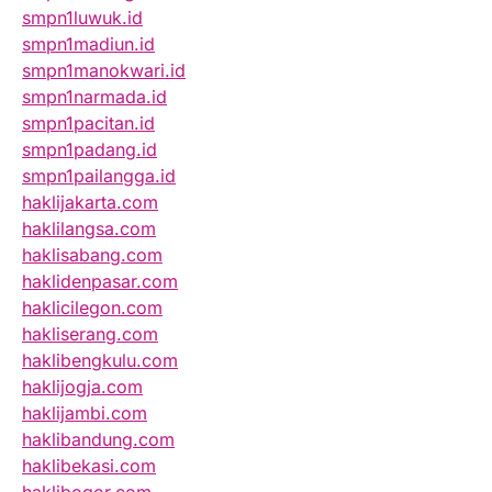
smpn1luwuk.id
smpn1madiun.id
smpn1manokwari.id
smpn1narmada.id
smpn1pacitan.id
smpn1padang.id
smpn1pailangga.id
haklijakarta.com
haklilangsa.com
haklisabang.com
haklidenpasar.com
haklicilegon.com
hakliserang.com
haklibengkulu.com
haklijogja.com
haklijambi.com
haklibandung.com
haklibekasi.com