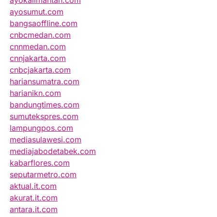
ayokalimantan.com
ayosumut.com
bangsaoffline.com
cnbcmedan.com
cnnmedan.com
cnnjakarta.com
cnbcjakarta.com
hariansumatra.com
harianikn.com
bandungtimes.com
sumutekspres.com
lampungpos.com
mediasulawesi.com
mediajabodetabek.com
kabarflores.com
seputarmetro.com
aktual.it.com
akurat.it.com
antara.it.com