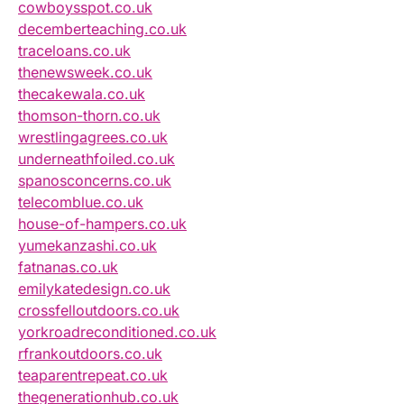
cowboysspot.co.uk
decemberteaching.co.uk
traceloans.co.uk
thenewsweek.co.uk
thecakewala.co.uk
thomson-thorn.co.uk
wrestlingagrees.co.uk
underneathfoiled.co.uk
spanosconcerns.co.uk
telecomblue.co.uk
house-of-hampers.co.uk
yumekanzashi.co.uk
fatnanas.co.uk
emilykatedesign.co.uk
crossfelloutdoors.co.uk
yorkroadreconditioned.co.uk
rfrankoutdoors.co.uk
teaparentrepeat.co.uk
thegenerationhub.co.uk