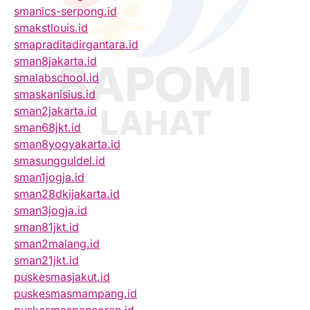
smanics-serpong.id
smakstlouis.id
smapraditadirgantara.id
sman8jakarta.id
smalabschool.id
smaskanisius.id
sman2jakarta.id
sman68jkt.id
sman8yogyakarta.id
smasungguldel.id
sman1jogja.id
sman28dkijakarta.id
sman3jogja.id
sman81jkt.id
sman2malang.id
sman21jkt.id
puskesmasjakut.id
puskesmasmampang.id