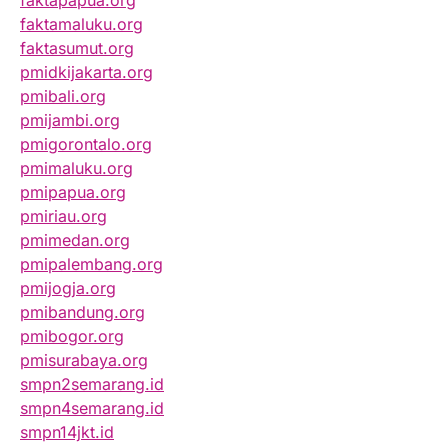
faktapapua.org
faktamaluku.org
faktasumut.org
pmidkijakarta.org
pmibali.org
pmijambi.org
pmigorontalo.org
pmimaluku.org
pmipapua.org
pmiriau.org
pmimedan.org
pmipalembang.org
pmijogja.org
pmibandung.org
pmibogor.org
pmisurabaya.org
smpn2semarang.id
smpn4semarang.id
smpn14jkt.id