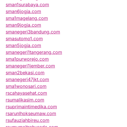
sman1surabaya.com
sman6jogja.com
sma1magelang.com
sman9jogja.com
smanegeri3bandung.com
smasutomo1.com
sman5jogja.com
smanegeri1tangerang.com
sma1purworejo.com
smanegeri1jember.com
sman2bekasi.com
smanegeri47jkt.com
sma1wonosari.com
rscahayasehat.com
rsumalikasim.com
rsuprimaintimedika.com
rsarunlhokseumaw.com
rsufauziahbireu.com