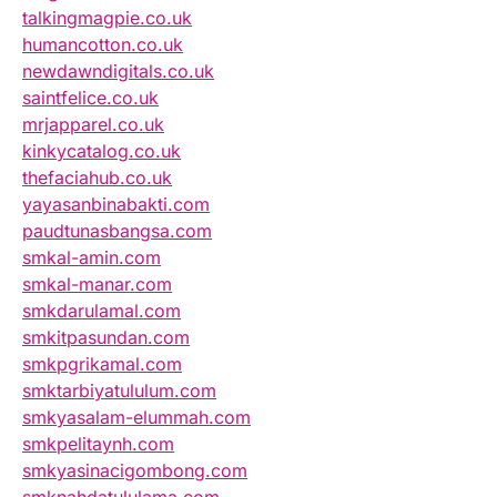
talkingmagpie.co.uk
humancotton.co.uk
newdawndigitals.co.uk
saintfelice.co.uk
mrjapparel.co.uk
kinkycatalog.co.uk
thefaciahub.co.uk
yayasanbinabakti.com
paudtunasbangsa.com
smkal-amin.com
smkal-manar.com
smkdarulamal.com
smkitpasundan.com
smkpgrikamal.com
smktarbiyatululum.com
smkyasalam-elummah.com
smkpelitaynh.com
smkyasinacigombong.com