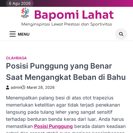
Skip
6 Agu 2026
to
Bapomi Lahat
content
Menginspirasi Lewat Prestasi dan Sportivitas
MENU
OLAHRAGA
Posisi Punggung yang Benar
Saat Mengangkat Beban di Bahu
admin
Maret 28, 2026
Menempatkan palang besi di atas otot trapezius
memerlukan ketelitian agar tidak terjadi penekanan
langsung pada tulang leher yang sangat sensitif
terhadap benturan benda keras dari luar. Anda harus
memastikan
Posisi Punggung
berada dalam keadaan