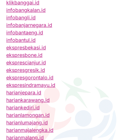
klikbanggai.id
infobangkalan.id
infobangli.id
infobanjarnegara.id
infobantaeng.id
infobantul.id
ekspresbekasi.id
ekspresbone.id
eksprescianjur.id
ekspresgresik.id
ekspresgorontalo.id
ekspresindramayu.id
harianjepara.id
hariankarawang.id
hariankediri.id
harianlamongan.id
harianlumajang.id
harianmajalengka.id
harianmalang.id