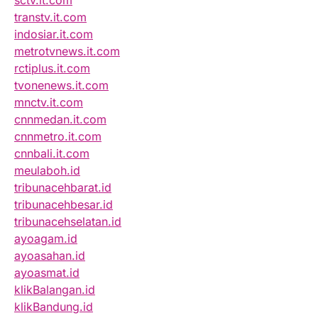
sctv.it.com
transtv.it.com
indosiar.it.com
metrotvnews.it.com
rctiplus.it.com
tvonenews.it.com
mnctv.it.com
cnnmedan.it.com
cnnmetro.it.com
cnnbali.it.com
meulaboh.id
tribunacehbarat.id
tribunacehbesar.id
tribunacehselatan.id
ayoagam.id
ayoasahan.id
ayoasmat.id
klikBalangan.id
klikBandung.id