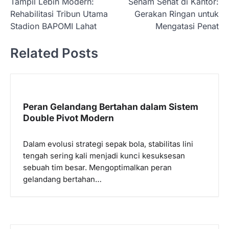
Tampil Lebih Modern:
Senam Sehat di Kantor:
a
Rehabilitasi Tribun Utama
Gerakan Ringan untuk
v
Stadion BAPOMI Lahat
Mengatasi Penat
i
Related Posts
g
a
s
i
Peran Gelandang Bertahan dalam Sistem
p
Double Pivot Modern
o
Dalam evolusi strategi sepak bola, stabilitas lini
s
tengah sering kali menjadi kunci kesuksesan
sebuah tim besar. Mengoptimalkan peran
gelandang bertahan…