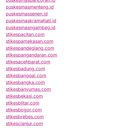
puskesmaspancoran.id
puskesmasmenteng.id
puskesmassenen.id
puskesmaskramatjati.id
puskesmasngambeg.id
stikespacitan.com
stikespamekasan.com
stikespandeglang.com
stikespangandaran.com
stikesacehbarat.com
stikesbadung.com
stikesbanggai.com
stikesbangka.com
stikesbanyumas.com
stikesbekasi.com
stikesblitar.com
stikesbogor.com
stikesbrebes.com
stikescianjur.com