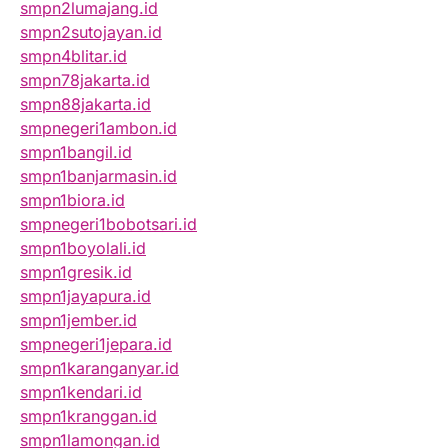
smpn2lumajang.id
smpn2sutojayan.id
smpn4blitar.id
smpn78jakarta.id
smpn88jakarta.id
smpnegeri1ambon.id
smpn1bangil.id
smpn1banjarmasin.id
smpn1biora.id
smpnegeri1bobotsari.id
smpn1boyolali.id
smpn1gresik.id
smpn1jayapura.id
smpn1jember.id
smpnegeri1jepara.id
smpn1karanganyar.id
smpn1kendari.id
smpn1kranggan.id
smpn1lamongan.id