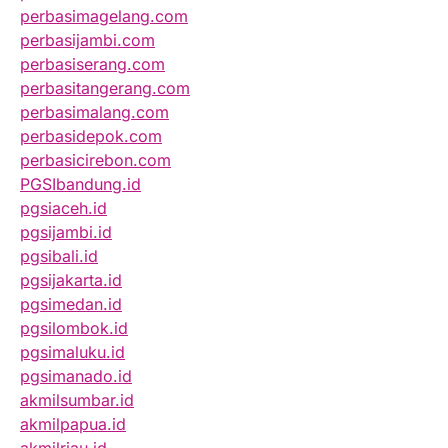
perbasimagelang.com
perbasijambi.com
perbasiserang.com
perbasitangerang.com
perbasimalang.com
perbasidepok.com
perbasicirebon.com
PGSIbandung.id
pgsiaceh.id
pgsijambi.id
pgsibali.id
pgsijakarta.id
pgsimedan.id
pgsilombok.id
pgsimaluku.id
pgsimanado.id
akmilsumbar.id
akmilpapua.id