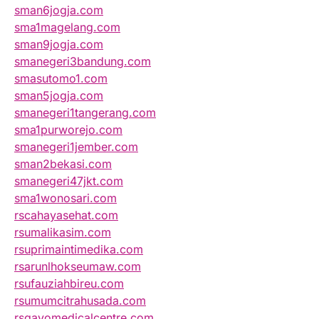
sman6jogja.com
sma1magelang.com
sman9jogja.com
smanegeri3bandung.com
smasutomo1.com
sman5jogja.com
smanegeri1tangerang.com
sma1purworejo.com
smanegeri1jember.com
sman2bekasi.com
smanegeri47jkt.com
sma1wonosari.com
rscahayasehat.com
rsumalikasim.com
rsuprimaintimedika.com
rsarunlhokseumaw.com
rsufauziahbireu.com
rsumumcitrahusada.com
rsgayomedicalcentre.com