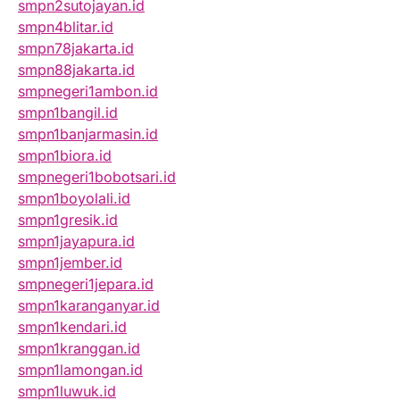
smpn2sutojayan.id
smpn4blitar.id
smpn78jakarta.id
smpn88jakarta.id
smpnegeri1ambon.id
smpn1bangil.id
smpn1banjarmasin.id
smpn1biora.id
smpnegeri1bobotsari.id
smpn1boyolali.id
smpn1gresik.id
smpn1jayapura.id
smpn1jember.id
smpnegeri1jepara.id
smpn1karanganyar.id
smpn1kendari.id
smpn1kranggan.id
smpn1lamongan.id
smpn1luwuk.id