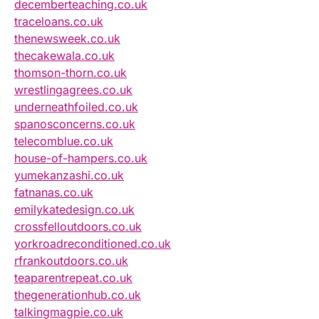
decemberteaching.co.uk
traceloans.co.uk
thenewsweek.co.uk
thecakewala.co.uk
thomson-thorn.co.uk
wrestlingagrees.co.uk
underneathfoiled.co.uk
spanosconcerns.co.uk
telecomblue.co.uk
house-of-hampers.co.uk
yumekanzashi.co.uk
fatnanas.co.uk
emilykatedesign.co.uk
crossfelloutdoors.co.uk
yorkroadreconditioned.co.uk
rfrankoutdoors.co.uk
teaparentrepeat.co.uk
thegenerationhub.co.uk
talkingmagpie.co.uk