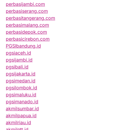
perbasijambi.com
perbasiserang.com
perbasitangerang.com
perbasimalang.com
perbasidepok.com
perbasicirebon.com
PGSIbandung.id
pgsiaceh.id
pgsijambi.id
pgsibali.id
pgsijakarta.id
pgsimedan.id
pgsilombok.id
pgsimaluku.id
pgsimanado.id
akmilsumbar.id
akmilpapua.id
akmilriau.id
akmilntt.id