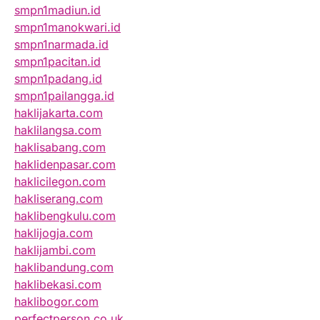
smpn1madiun.id
smpn1manokwari.id
smpn1narmada.id
smpn1pacitan.id
smpn1padang.id
smpn1pailangga.id
haklijakarta.com
haklilangsa.com
haklisabang.com
haklidenpasar.com
haklicilegon.com
hakliserang.com
haklibengkulu.com
haklijogja.com
haklijambi.com
haklibandung.com
haklibekasi.com
haklibogor.com
perfectperson.co.uk