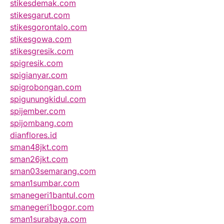
stikesdemak.com
stikesgarut.com
stikesgorontalo.com
stikesgowa.com
stikesgresik.com
spigresik.com
spigianyar.com
spigrobongan.com
spigunungkidul.com
spijember.com
spijombang.com
dianflores.id
sman48jkt.com
sman26jkt.com
sman03semarang.com
sman1sumbar.com
smanegeri1bantul.com
smanegeri1bogor.com
sman1surabaya.com