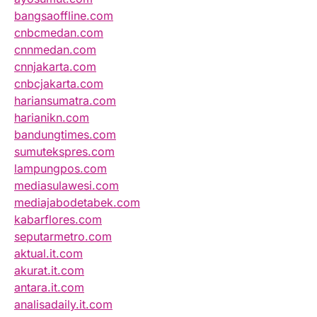
bangsaoffline.com
cnbcmedan.com
cnnmedan.com
cnnjakarta.com
cnbcjakarta.com
hariansumatra.com
harianikn.com
bandungtimes.com
sumutekspres.com
lampungpos.com
mediasulawesi.com
mediajabodetabek.com
kabarflores.com
seputarmetro.com
aktual.it.com
akurat.it.com
antara.it.com
analisadaily.it.com