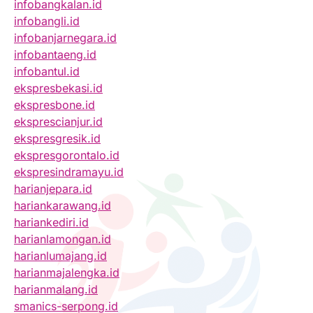
infobangkalan.id
infobangli.id
infobanjarnegara.id
infobantaeng.id
infobantul.id
ekspresbekasi.id
ekspresbone.id
eksprescianjur.id
ekspresgresik.id
ekspresgorontalo.id
ekspresindramayu.id
harianjepara.id
hariankarawang.id
hariankediri.id
harianlamongan.id
harianlumajang.id
harianmajalengka.id
harianmalang.id
smanics-serpong.id