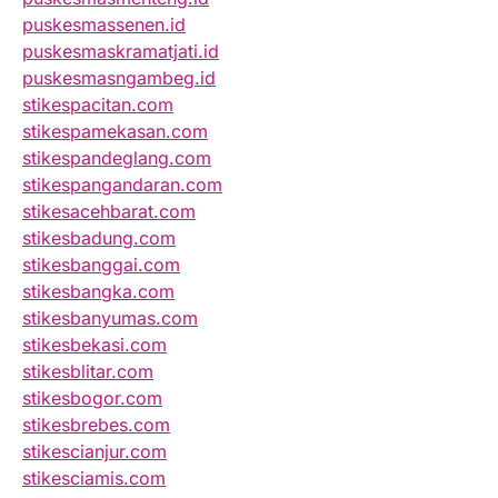
puskesmassenen.id
puskesmaskramatjati.id
puskesmasngambeg.id
stikespacitan.com
stikespamekasan.com
stikespandeglang.com
stikespangandaran.com
stikesacehbarat.com
stikesbadung.com
stikesbanggai.com
stikesbangka.com
stikesbanyumas.com
stikesbekasi.com
stikesblitar.com
stikesbogor.com
stikesbrebes.com
stikescianjur.com
stikesciamis.com