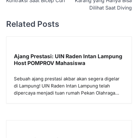
Kontraksi Saat Bicep Curl
Karang yang Hanya Bisa
i
Dilihat Saat Diving
g
Related Posts
a
s
i
p
Ajang Prestasi: UIN Raden Intan Lampung
Host POMPROV Mahasiswa
o
s
Sebuah ajang prestasi akbar akan segera digelar
di Lampung! UIN Raden Intan Lampung telah
dipercaya menjadi tuan rumah Pekan Olahraga…