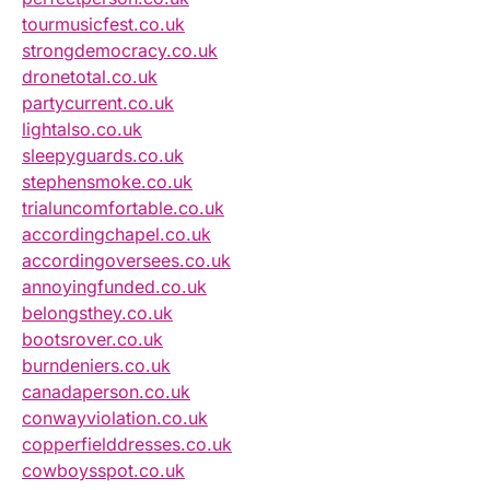
tourmusicfest.co.uk
strongdemocracy.co.uk
dronetotal.co.uk
partycurrent.co.uk
lightalso.co.uk
sleepyguards.co.uk
stephensmoke.co.uk
trialuncomfortable.co.uk
accordingchapel.co.uk
accordingoversees.co.uk
annoyingfunded.co.uk
belongsthey.co.uk
bootsrover.co.uk
burndeniers.co.uk
canadaperson.co.uk
conwayviolation.co.uk
copperfielddresses.co.uk
cowboysspot.co.uk