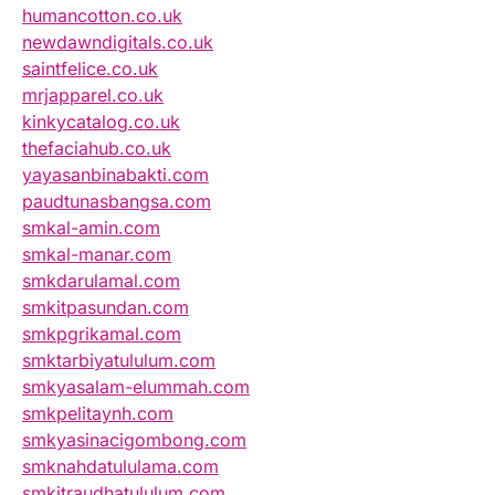
humancotton.co.uk
newdawndigitals.co.uk
saintfelice.co.uk
mrjapparel.co.uk
kinkycatalog.co.uk
thefaciahub.co.uk
yayasanbinabakti.com
paudtunasbangsa.com
smkal-amin.com
smkal-manar.com
smkdarulamal.com
smkitpasundan.com
smkpgrikamal.com
smktarbiyatululum.com
smkyasalam-elummah.com
smkpelitaynh.com
smkyasinacigombong.com
smknahdatululama.com
smkitraudhatululum.com