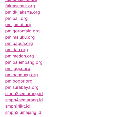
faktasumut.org
pmidkijakarta.org
pmibali.org
pmijambi.org
pmigorontalo.org
pmimaluku.org
pmipapua.org
pmiriau.org
pmimedan.org
pmipalembang.org
pmijogja.org
pmibandung.org
pmibogor.org
pmisurabaya.org
smpn2semarang.id
smpn4semarang.id
smpn14jkt.id
smpn2lumajang.id