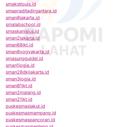
smakstlouis.id
smapraditadirgantara.id
sman8jakarta.id
smalabschool.id
smaskanisius.id
sman2jakarta.id
sman68jkt.id
sman8yogyakarta.id
smasungguldel.id
sman1jogja.id
sman28dkijakarta.id
sman3jogja.id
sman81jkt.id
sman2malang.id
sman21jkt.id
puskesmasjakut.id
puskesmasmampang.id
puskesmaspancoran.id
puskesmasmenteng.id