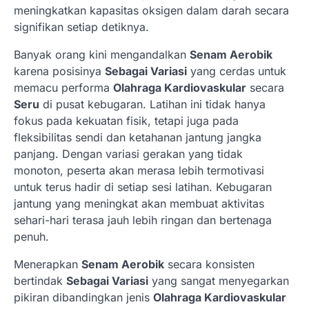
meningkatkan kapasitas oksigen dalam darah secara
signifikan setiap detiknya.
Banyak orang kini mengandalkan
Senam Aerobik
karena posisinya
Sebagai Variasi
yang cerdas untuk
memacu performa
Olahraga Kardiovaskular
secara
Seru
di pusat kebugaran. Latihan ini tidak hanya
fokus pada kekuatan fisik, tetapi juga pada
fleksibilitas sendi dan ketahanan jantung jangka
panjang. Dengan variasi gerakan yang tidak
monoton, peserta akan merasa lebih termotivasi
untuk terus hadir di setiap sesi latihan. Kebugaran
jantung yang meningkat akan membuat aktivitas
sehari-hari terasa jauh lebih ringan dan bertenaga
penuh.
Menerapkan
Senam Aerobik
secara konsisten
bertindak
Sebagai Variasi
yang sangat menyegarkan
pikiran dibandingkan jenis
Olahraga Kardiovaskular