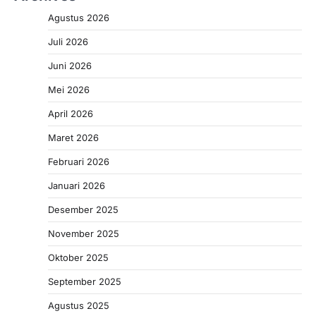
Agustus 2026
Juli 2026
Juni 2026
Mei 2026
April 2026
Maret 2026
Februari 2026
Januari 2026
Desember 2025
November 2025
Oktober 2025
September 2025
Agustus 2025