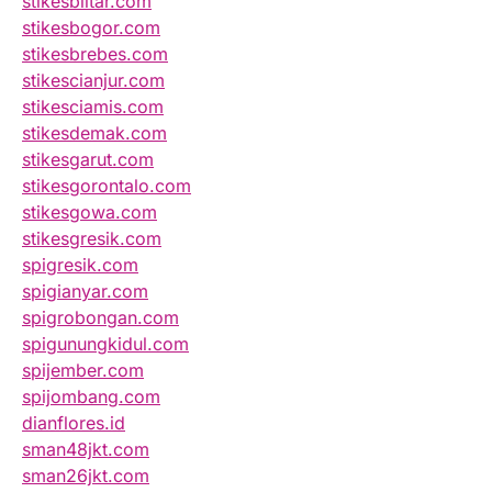
stikesblitar.com
stikesbogor.com
stikesbrebes.com
stikescianjur.com
stikesciamis.com
stikesdemak.com
stikesgarut.com
stikesgorontalo.com
stikesgowa.com
stikesgresik.com
spigresik.com
spigianyar.com
spigrobongan.com
spigunungkidul.com
spijember.com
spijombang.com
dianflores.id
sman48jkt.com
sman26jkt.com