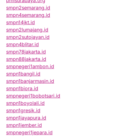
pmisurabaya.org
smpn2semarang.id
smpn4semarang.id
smpn14jkt.id
smpn2lumajang.id
smpn2sutojayan.id
smpn4blitar.id
smpn78jakarta.id
smpn88jakarta.id
smpnegeri1ambon.id
smpn1bangil.id
smpn1banjarmasin.id
smpn1biora.id
smpnegeri1bobotsari.id
smpn1boyolali.id
smpn1gresik.id
smpn1jayapura.id
smpn1jember.id
smpnegeri1jepara.id