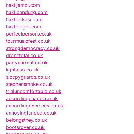
haklijambi.com
haklibandung.com
haklibekasi.com
haklibogor.com
perfectperson.co.uk
tourmusicfest.co.uk
strongdemocracy.co.uk
dronetotal.co.uk
partycurrent.co.uk
lightalso.co.uk
sleepyguards.co.uk
stephensmoke.co.uk
trialuncomfortable.co.uk
accordingchapel.co.uk
accordingoversees.co.uk
annoyingfunded.co.uk
belongsthey.co.uk
bootsrover.co.uk