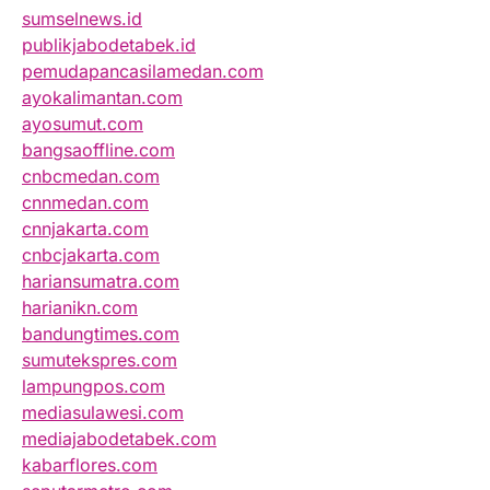
sumselnews.id
publikjabodetabek.id
pemudapancasilamedan.com
ayokalimantan.com
ayosumut.com
bangsaoffline.com
cnbcmedan.com
cnnmedan.com
cnnjakarta.com
cnbcjakarta.com
hariansumatra.com
harianikn.com
bandungtimes.com
sumutekspres.com
lampungpos.com
mediasulawesi.com
mediajabodetabek.com
kabarflores.com