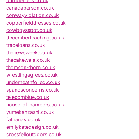
burndeniers.co.uk
canadaperson.co.uk
conwayviolation.co.uk
copperfielddresses.co.uk
cowboysspot.co.uk
decemberteaching.co.uk
traceloans.co.uk
thenewsweek.co.uk
thecakewala.co.uk
thomson-thorn.co.uk
wrestlingagrees.co.uk
underneathfoiled.co.uk
spanosconcerns.co.uk
telecomblue.co.uk
house-of-hampers.co.uk
yumekanzashi.co.uk
fatnanas.co.uk
emilykatedesign.co.uk
crossfelloutdoors.co.uk