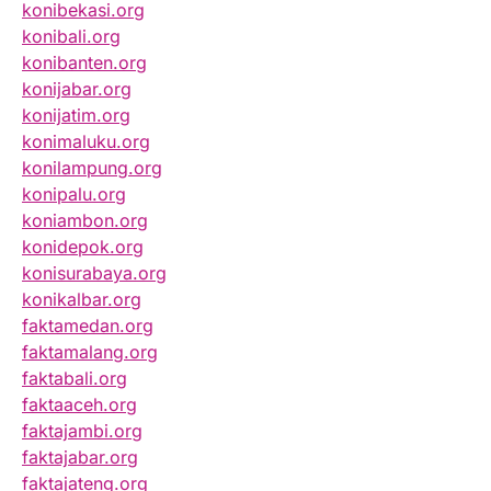
konibekasi.org
konibali.org
konibanten.org
konijabar.org
konijatim.org
konimaluku.org
konilampung.org
konipalu.org
koniambon.org
konidepok.org
konisurabaya.org
konikalbar.org
faktamedan.org
faktamalang.org
faktabali.org
faktaaceh.org
faktajambi.org
faktajabar.org
faktajateng.org