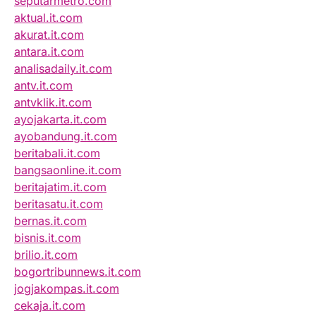
seputarmetro.com
aktual.it.com
akurat.it.com
antara.it.com
analisadaily.it.com
antv.it.com
antvklik.it.com
ayojakarta.it.com
ayobandung.it.com
beritabali.it.com
bangsaonline.it.com
beritajatim.it.com
beritasatu.it.com
bernas.it.com
bisnis.it.com
brilio.it.com
bogortribunnews.it.com
jogjakompas.it.com
cekaja.it.com