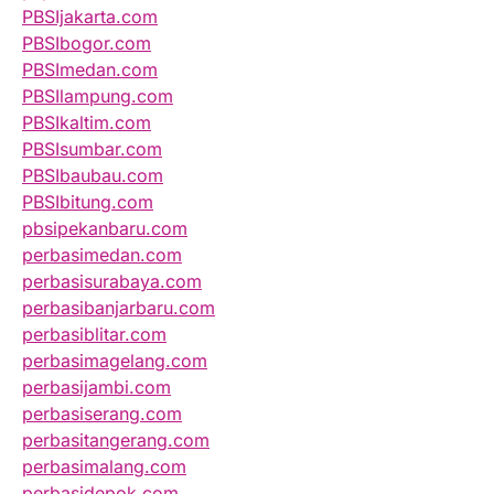
PBSIjakarta.com
PBSIbogor.com
PBSImedan.com
PBSIlampung.com
PBSIkaltim.com
PBSIsumbar.com
PBSIbaubau.com
PBSIbitung.com
pbsipekanbaru.com
perbasimedan.com
perbasisurabaya.com
perbasibanjarbaru.com
perbasiblitar.com
perbasimagelang.com
perbasijambi.com
perbasiserang.com
perbasitangerang.com
perbasimalang.com
perbasidepok.com