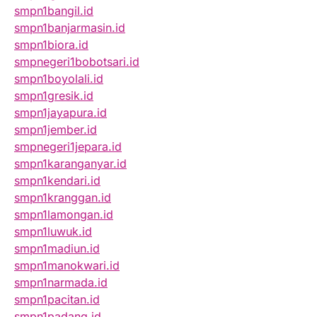
smpn1bangil.id
smpn1banjarmasin.id
smpn1biora.id
smpnegeri1bobotsari.id
smpn1boyolali.id
smpn1gresik.id
smpn1jayapura.id
smpn1jember.id
smpnegeri1jepara.id
smpn1karanganyar.id
smpn1kendari.id
smpn1kranggan.id
smpn1lamongan.id
smpn1luwuk.id
smpn1madiun.id
smpn1manokwari.id
smpn1narmada.id
smpn1pacitan.id
smpn1padang.id