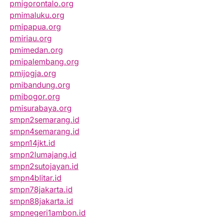
pmigorontalo.org
pmimaluku.org
pmipapua.org
pmiriau.org
pmimedan.org
pmipalembang.org
pmijogja.org
pmibandung.org
pmibogor.org
pmisurabaya.org
smpn2semarang.id
smpn4semarang.id
smpn14jkt.id
smpn2lumajang.id
smpn2sutojayan.id
smpn4blitar.id
smpn78jakarta.id
smpn88jakarta.id
smpnegeri1ambon.id