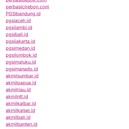
perbasicirebon.com
PGSIbandung.id
pgsiaceh.id
pgsijambi.id
pgsibali.id
pgsijakarta.id
pgsimedan.id
pgsilombok.id
pgsimaluku.id
pgsimanado.id
akmilsumbar.id
akmilpapua.id
akmilriau.id
akmilntt.id
akmilkalbar.id
akmilkalsel.id
akmilbali.id
akmilbanten.id