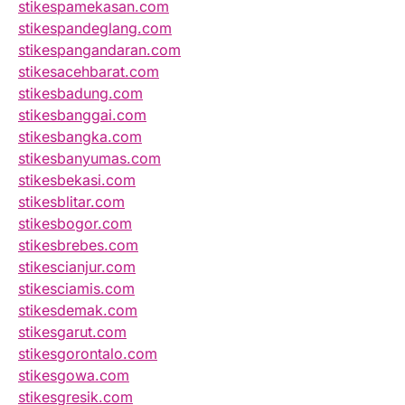
stikespamekasan.com
stikespandeglang.com
stikespangandaran.com
stikesacehbarat.com
stikesbadung.com
stikesbanggai.com
stikesbangka.com
stikesbanyumas.com
stikesbekasi.com
stikesblitar.com
stikesbogor.com
stikesbrebes.com
stikescianjur.com
stikesciamis.com
stikesdemak.com
stikesgarut.com
stikesgorontalo.com
stikesgowa.com
stikesgresik.com