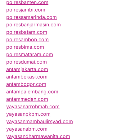
polresbanten.com
polresjambi.com
polressamarinda.com
polresbanjarmasin.com
polresbatam.com
polresambon.com
polresbima.com
polresmataram.com
polresdumai.com
antamjakarta.com
antambekasi.com
antambogor.com
antampalembang.com
antammedan.com
yayasanarrohmah.com
yayasanpkbm.com
yayasanmambaulirsyad.com
yayasanabm.com
yayasandharmawanita.com