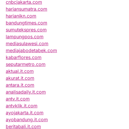
cnbcjakarta.com
hariansumatra.com
harianikn.com
bandungtimes.com
sumutekspres.com
lampungpos.com
mediasulawesi.com
mediajabodetabek.com
kabarflores.com
seputarmetro.com
aktual.it.com
akurat.it.com
antara.it.com
analisadaily.it.com
antv.it.com
antvklik.it.com
ayojakarta.it.com
ayobandung.it.com
beritabali.it.com