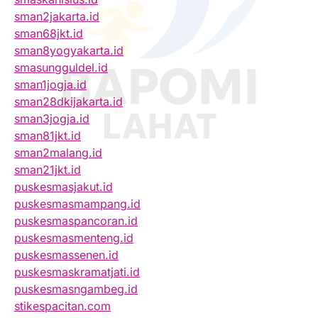
sman2jakarta.id
sman68jkt.id
sman8yogyakarta.id
smasungguldel.id
sman1jogja.id
sman28dkijakarta.id
sman3jogja.id
sman81jkt.id
sman2malang.id
sman21jkt.id
puskesmasjakut.id
puskesmasmampang.id
puskesmaspancoran.id
puskesmasmenteng.id
puskesmassenen.id
puskesmaskramatjati.id
puskesmasngambeg.id
stikespacitan.com