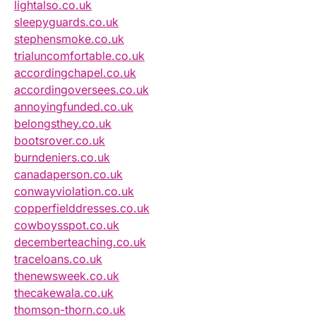
lightalso.co.uk
sleepyguards.co.uk
stephensmoke.co.uk
trialuncomfortable.co.uk
accordingchapel.co.uk
accordingoversees.co.uk
annoyingfunded.co.uk
belongsthey.co.uk
bootsrover.co.uk
burndeniers.co.uk
canadaperson.co.uk
conwayviolation.co.uk
copperfielddresses.co.uk
cowboysspot.co.uk
decemberteaching.co.uk
traceloans.co.uk
thenewsweek.co.uk
thecakewala.co.uk
thomson-thorn.co.uk