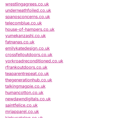
wrestlingagrees.co.uk
underneathfoiled.co.uk
spanosconcerns.co.uk
telecomblue.co.uk
house-of-hampers.co.uk
yumekanzashi.co.uk
fatnanas.co.uk
emilykatedesign.co.uk
crossfelloutdoors.co.uk
yorkroadreconditioned.co.uk
rfrankoutdoors.co.uk
teaparentrepeat.co.uk
thegenerationhub.co.uk
talkingmagpie.co.uk
humancotton.co.uk
newdawndigitals.co.uk
saintfelice.co.uk
mrjapparel.co.uk
kinkycatalog.co.uk