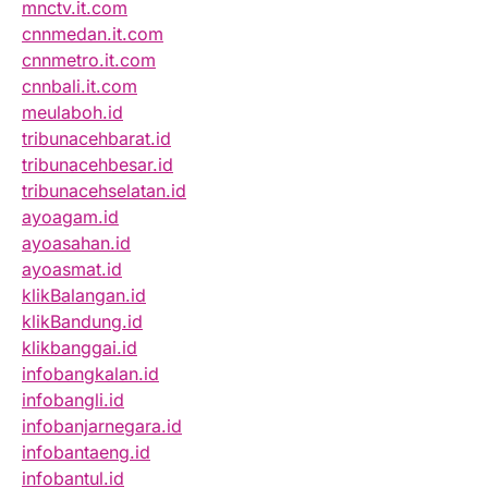
mnctv.it.com
cnnmedan.it.com
cnnmetro.it.com
cnnbali.it.com
meulaboh.id
tribunacehbarat.id
tribunacehbesar.id
tribunacehselatan.id
ayoagam.id
ayoasahan.id
ayoasmat.id
klikBalangan.id
klikBandung.id
klikbanggai.id
infobangkalan.id
infobangli.id
infobanjarnegara.id
infobantaeng.id
infobantul.id