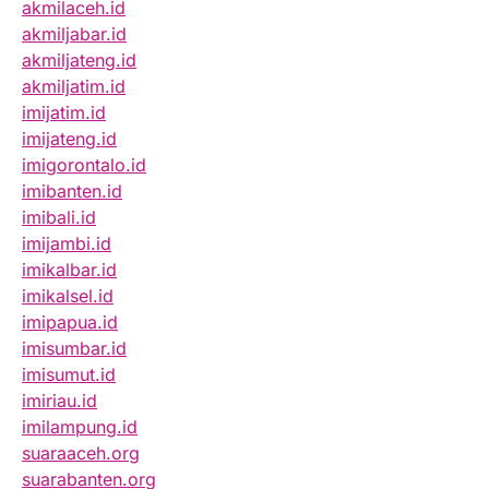
akmilaceh.id
akmiljabar.id
akmiljateng.id
akmiljatim.id
imijatim.id
imijateng.id
imigorontalo.id
imibanten.id
imibali.id
imijambi.id
imikalbar.id
imikalsel.id
imipapua.id
imisumbar.id
imisumut.id
imiriau.id
imilampung.id
suaraaceh.org
suarabanten.org