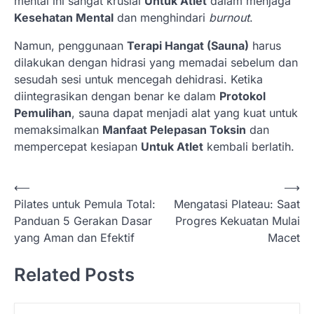
mental ini sangat krusial
Untuk Atlet
dalam menjaga
Kesehatan Mental
dan menghindari
burnout
.
Namun, penggunaan
Terapi Hangat (Sauna)
harus
dilakukan dengan hidrasi yang memadai sebelum dan
sesudah sesi untuk mencegah dehidrasi. Ketika
diintegrasikan dengan benar ke dalam
Protokol
Pemulihan
, sauna dapat menjadi alat yang kuat untuk
memaksimalkan
Manfaat Pelepasan Toksin
dan
mempercepat kesiapan
Untuk Atlet
kembali berlatih.
N
⟵
⟶
Pilates untuk Pemula Total:
Mengatasi Plateau: Saat
a
Panduan 5 Gerakan Dasar
Progres Kekuatan Mulai
v
yang Aman dan Efektif
Macet
i
Related Posts
g
a