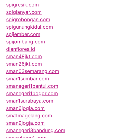
spigresik.com
spigianyar.com
spigrobongan.com
spigunungkidul.com
spijember.com
spijombang.com
dianflores.id
sman48jkt.com
sman26jkt.com
sman03semarang.com
sman1sumbar.com
smanegeri1bantul.com
smanegeri1bogor.com
sman1surabaya.com
sman6jogja.com
sma1magelang.com
sman9jogja.com
smanegeri3bandung.com
smasutomo1.com