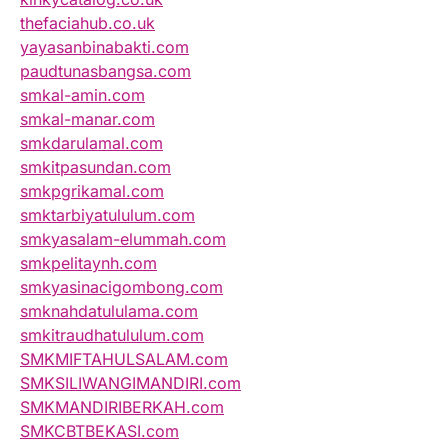
thefaciahub.co.uk
yayasanbinabakti.com
paudtunasbangsa.com
smkal-amin.com
smkal-manar.com
smkdarulamal.com
smkitpasundan.com
smkpgrikamal.com
smktarbiyatululum.com
smkyasalam-elummah.com
smkpelitaynh.com
smkyasinacigombong.com
smknahdatululama.com
smkitraudhatululum.com
SMKMIFTAHULSALAM.com
SMKSILIWANGIMANDIRI.com
SMKMANDIRIBERKAH.com
SMKCBTBEKASI.com