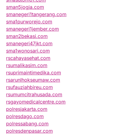
sman5jogja.com
smanegeri1tangerang.com
sma1purworejo.com
smanegeri1jember.com
sman2bekasi.com
smanegeri47jkt.com
sma1wonosari.com
rscahayasehat.com
rsumalikasim.com
rsuprimaintimedika.com
rsarunlhokseumaw.com
rsufauziahbireu.com
rsumumcitrahusada.com
rsgayomedicalcentre.com
polresjakarta.com
polresdago.com
polressabang.com
polresdenpasar.com