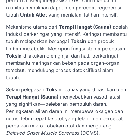
performa. Mengintegrasikan sesi sauna ke dalam
rutinitas pemulihan dapat mempercepat regenerasi
tubuh
Untuk Atlet
yang menjalani latihan intensif.
Mekanisme utama dari
Terapi Hangat (Sauna)
adalah
induksi berkeringat yang intensif. Keringat membantu
tubuh melepaskan berbagai
Toksin
dan produk
limbah metabolik. Meskipun fungsi utama pelepasan
Toksin
dilakukan oleh ginjal dan hati, berkeringat
membantu meringankan beban pada organ-organ
tersebut, mendukung proses detoksifikasi alami
tubuh.
Selain pelepasan
Toksin
, panas yang dihasilkan oleh
Terapi Hangat (Sauna)
menyebabkan vasodilatasi
yang signifikan—pelebaran pembuluh darah.
Peningkatan aliran darah ini membawa oksigen dan
nutrisi lebih cepat ke otot yang lelah, mempercepat
perbaikan mikro-robekan otot dan mengurangi
Delayed Onset Muscle Soreness
(DOMS).