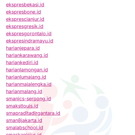
ekspresbekasi.id
ekspresbone.id
eksprescianjur.id
ekspresgresik.id
ekspresgorontalo.id
ekspresindramayu.id
harianjepara.id
hariankarawang.id
hariankediri.id
harianlamongan.id
harianlumajang.id
harianmajalengka.id
harianmalang.id
smanics-serpong.id
smakstlouis.id
smapraditadirgantara.id
sman8jakarta.id
smalabschool.id
smaskanisius.id