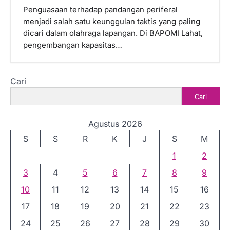
Penguasaan terhadap pandangan periferal
menjadi salah satu keunggulan taktis yang paling
dicari dalam olahraga lapangan. Di BAPOMI Lahat,
pengembangan kapasitas…
Cari
Cari
Agustus 2026
S
S
R
K
J
S
M
1
2
3
4
5
6
7
8
9
10
11
12
13
14
15
16
17
18
19
20
21
22
23
24
25
26
27
28
29
30