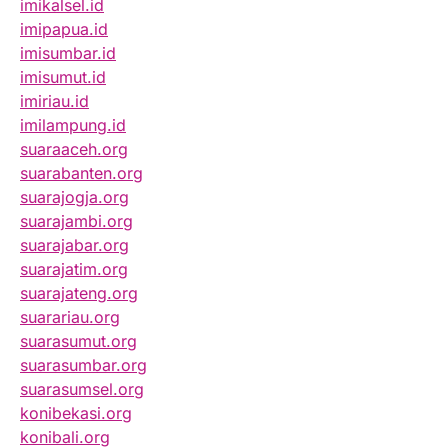
imikalsel.id
imipapua.id
imisumbar.id
imisumut.id
imiriau.id
imilampung.id
suaraaceh.org
suarabanten.org
suarajogja.org
suarajambi.org
suarajabar.org
suarajatim.org
suarajateng.org
suarariau.org
suarasumut.org
suarasumbar.org
suarasumsel.org
konibekasi.org
konibali.org