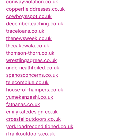
conwayviolation.co.uk
copperfielddresses.co.uk
cowboysspot.co.uk
decemberteaching.co.uk
traceloans.co.uk
thenewsweek.co.uk
thecakewala.co.uk
thomson-thorn.co.uk
wrestlingagrees.co.uk
underneathfoiled.co.uk
spanosconcerns.co.uk
telecomblue.co.uk
house-of-hampers.co.uk
yumekanzashi.co.uk
fatnanas.co.uk
emilykatedesign.co.uk
crossfelloutdoors.co.uk
yorkroadreconditioned.co.uk
rfrankoutdoors.co.uk