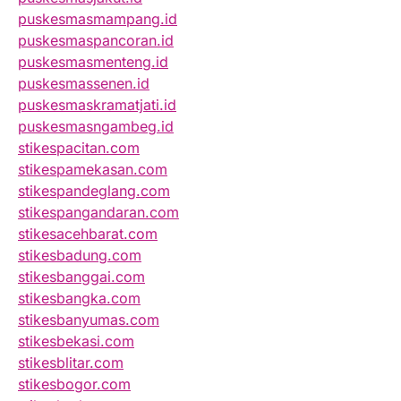
puskesmasmampang.id
puskesmaspancoran.id
puskesmasmenteng.id
puskesmassenen.id
puskesmaskramatjati.id
puskesmasngambeg.id
stikespacitan.com
stikespamekasan.com
stikespandeglang.com
stikespangandaran.com
stikesacehbarat.com
stikesbadung.com
stikesbanggai.com
stikesbangka.com
stikesbanyumas.com
stikesbekasi.com
stikesblitar.com
stikesbogor.com