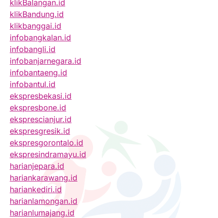
klikBalangan.id
klikBandung.id
klikbanggai.id
infobangkalan.id
infobangli.id
infobanjarnegara.id
infobantaeng.id
infobantul.id
ekspresbekasi.id
ekspresbone.id
eksprescianjur.id
ekspresgresik.id
ekspresgorontalo.id
ekspresindramayu.id
harianjepara.id
hariankarawang.id
hariankediri.id
harianlamongan.id
harianlumajang.id