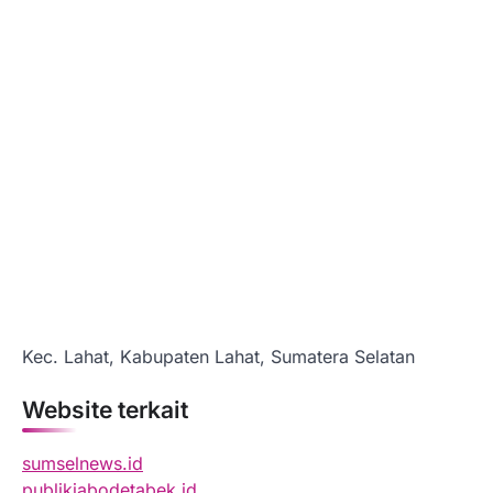
Kec. Lahat, Kabupaten Lahat, Sumatera Selatan
Website terkait
sumselnews.id
publikjabodetabek.id