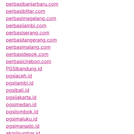
perbasibanjarbaru.com
perbasiblitar.com
perbasimagelang.com
perbasijambi.com
perbasiserang.com
perbasitangerang.com
perbasimalang.com
perbasidepok.com
perbasicirebon.com
PGSIbandung.id
pgsiaceh.id
pgsijambi.id
pgsibali.id
pgsijakarta.id
pgsimedan.id
pgsilombok.id
pgsimaluku.id
pgsimanado.id
akmilsumbar.id