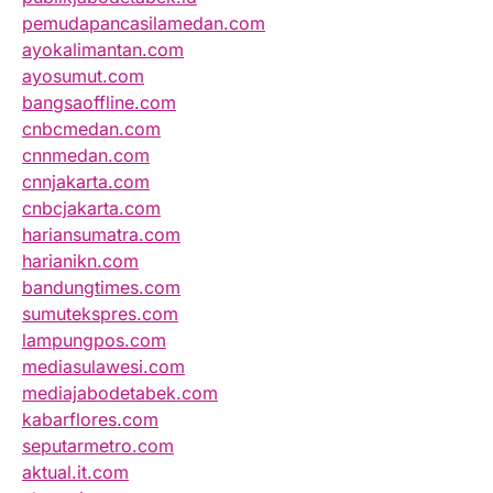
pemudapancasilamedan.com
ayokalimantan.com
ayosumut.com
bangsaoffline.com
cnbcmedan.com
cnnmedan.com
cnnjakarta.com
cnbcjakarta.com
hariansumatra.com
harianikn.com
bandungtimes.com
sumutekspres.com
lampungpos.com
mediasulawesi.com
mediajabodetabek.com
kabarflores.com
seputarmetro.com
aktual.it.com