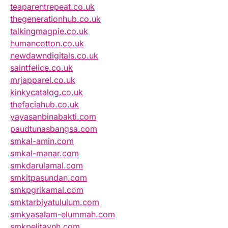
teaparentrepeat.co.uk
thegenerationhub.co.uk
talkingmagpie.co.uk
humancotton.co.uk
newdawndigitals.co.uk
saintfelice.co.uk
mrjapparel.co.uk
kinkycatalog.co.uk
thefaciahub.co.uk
yayasanbinabakti.com
paudtunasbangsa.com
smkal-amin.com
smkal-manar.com
smkdarulamal.com
smkitpasundan.com
smkpgrikamal.com
smktarbiyatululum.com
smkyasalam-elummah.com
smkpelitaynh.com