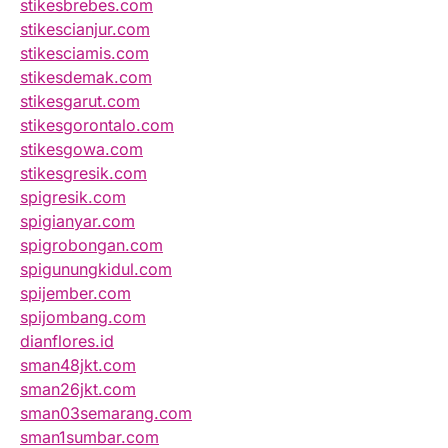
stikesbrebes.com
stikescianjur.com
stikesciamis.com
stikesdemak.com
stikesgarut.com
stikesgorontalo.com
stikesgowa.com
stikesgresik.com
spigresik.com
spigianyar.com
spigrobongan.com
spigunungkidul.com
spijember.com
spijombang.com
dianflores.id
sman48jkt.com
sman26jkt.com
sman03semarang.com
sman1sumbar.com