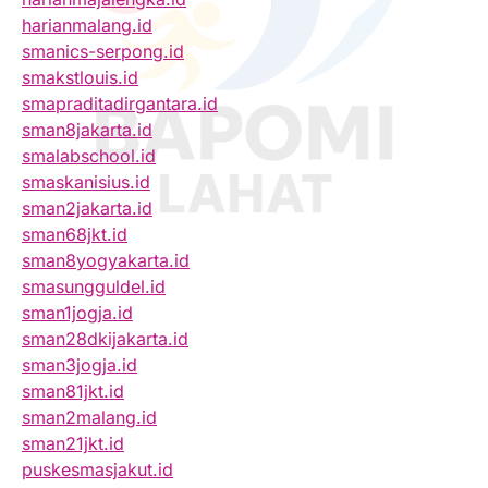
harianmalang.id
smanics-serpong.id
smakstlouis.id
smapraditadirgantara.id
sman8jakarta.id
smalabschool.id
smaskanisius.id
sman2jakarta.id
sman68jkt.id
sman8yogyakarta.id
smasungguldel.id
sman1jogja.id
sman28dkijakarta.id
sman3jogja.id
sman81jkt.id
sman2malang.id
sman21jkt.id
puskesmasjakut.id