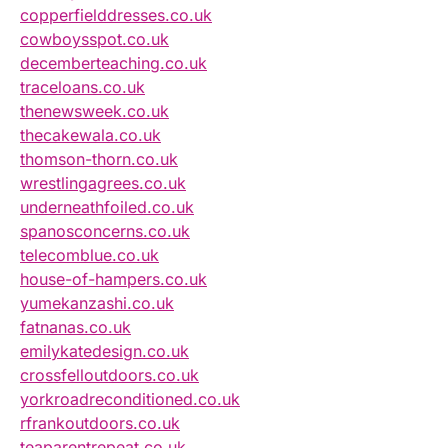
copperfielddresses.co.uk
cowboysspot.co.uk
decemberteaching.co.uk
traceloans.co.uk
thenewsweek.co.uk
thecakewala.co.uk
thomson-thorn.co.uk
wrestlingagrees.co.uk
underneathfoiled.co.uk
spanosconcerns.co.uk
telecomblue.co.uk
house-of-hampers.co.uk
yumekanzashi.co.uk
fatnanas.co.uk
emilykatedesign.co.uk
crossfelloutdoors.co.uk
yorkroadreconditioned.co.uk
rfrankoutdoors.co.uk
teaparentrepeat.co.uk