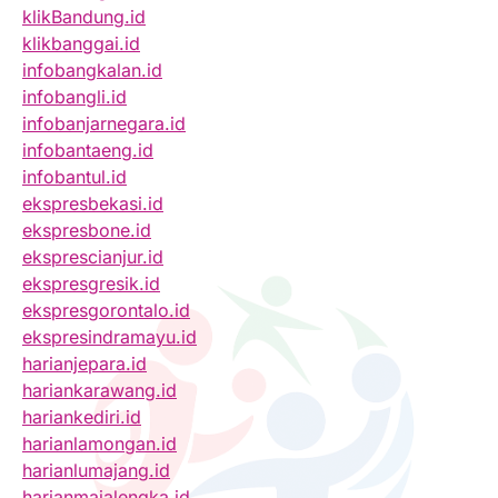
klikBandung.id
klikbanggai.id
infobangkalan.id
infobangli.id
infobanjarnegara.id
infobantaeng.id
infobantul.id
ekspresbekasi.id
ekspresbone.id
eksprescianjur.id
ekspresgresik.id
ekspresgorontalo.id
ekspresindramayu.id
harianjepara.id
hariankarawang.id
hariankediri.id
harianlamongan.id
harianlumajang.id
harianmajalengka.id