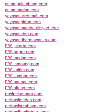
antampalembang.com
antammedan.com
yayasanarrohmah.com
yayasanpkbm.com
yayasanmambaulirsyad.com
yayasanabm.com
yayasandharmawanita.com
PBSIjakarta.com
PBSIbogor.com
PBSImedan.com
PBSIlampung.com
PBSIkaltim.com
PBSIsumbar.com
PBSIbaubau.com
PBSIbitung.com
pbsipekanbaru.com
perbasimedan.com
perbasisurabaya.com
perbasibanjarbaru.com