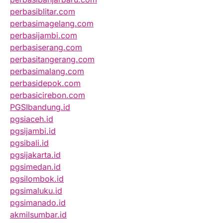
perbasiblitar.com
perbasimagelang.com
perbasijambi.com
perbasiserang.com
perbasitangerang.com
perbasimalang.com
perbasidepok.com
perbasicirebon.com
PGSIbandung.id
pgsiaceh.id
pgsijambi.id
pgsibali.id
pgsijakarta.id
pgsimedan.id
pgsilombok.id
pgsimaluku.id
pgsimanado.id
akmilsumbar.id