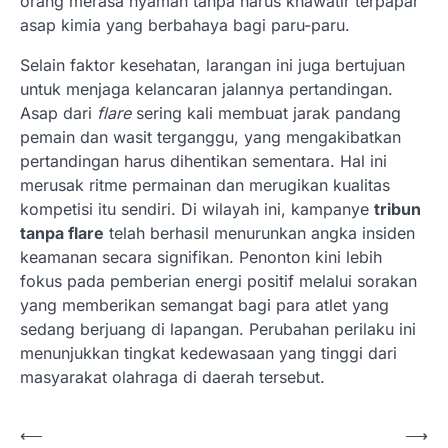
orang merasa nyaman tanpa harus khawatir terpapar
asap kimia yang berbahaya bagi paru-paru.
Selain faktor kesehatan, larangan ini juga bertujuan
untuk menjaga kelancaran jalannya pertandingan.
Asap dari
flare
sering kali membuat jarak pandang
pemain dan wasit terganggu, yang mengakibatkan
pertandingan harus dihentikan sementara. Hal ini
merusak ritme permainan dan merugikan kualitas
kompetisi itu sendiri. Di wilayah ini, kampanye
tribun
tanpa flare
telah berhasil menurunkan angka insiden
keamanan secara signifikan. Penonton kini lebih
fokus pada pemberian energi positif melalui sorakan
yang memberikan semangat bagi para atlet yang
sedang berjuang di lapangan. Perubahan perilaku ini
menunjukkan tingkat kedewasaan yang tinggi dari
masyarakat olahraga di daerah tersebut.
N
⟵
⟶