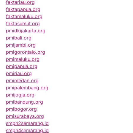
faktariau.org
faktapapua.org
faktamaluku.org
faktasumut.org
pmidkijakarta.org
pmibali.org
pmijambi.org
pmigorontalo.org
pmimaluku.org
pmipapua.org
pmiriau.org
pmimedan.org
pmipalembang.org
pmijogja.org
pmibandung.org
pmibogor.org
pmisurabaya.org
smpn2semarang.id
smpn4semarang.id