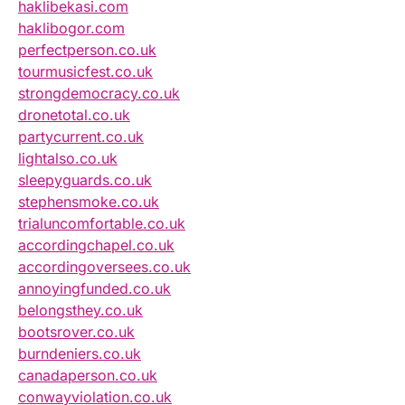
haklibekasi.com
haklibogor.com
perfectperson.co.uk
tourmusicfest.co.uk
strongdemocracy.co.uk
dronetotal.co.uk
partycurrent.co.uk
lightalso.co.uk
sleepyguards.co.uk
stephensmoke.co.uk
trialuncomfortable.co.uk
accordingchapel.co.uk
accordingoversees.co.uk
annoyingfunded.co.uk
belongsthey.co.uk
bootsrover.co.uk
burndeniers.co.uk
canadaperson.co.uk
conwayviolation.co.uk