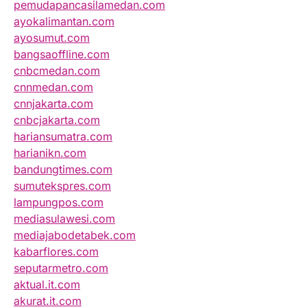
pemudapancasilamedan.com
ayokalimantan.com
ayosumut.com
bangsaoffline.com
cnbcmedan.com
cnnmedan.com
cnnjakarta.com
cnbcjakarta.com
hariansumatra.com
harianikn.com
bandungtimes.com
sumutekspres.com
lampungpos.com
mediasulawesi.com
mediajabodetabek.com
kabarflores.com
seputarmetro.com
aktual.it.com
akurat.it.com