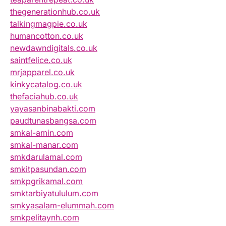
thegenerationhub.co.uk
talkingmagpie.co.uk
humancotton.co.uk
newdawndigitals.co.uk
saintfelice.co.uk
mrjapparel.co.uk
kinkycatalog.co.uk
thefaciahub.co.uk
yayasanbinabakti.com
paudtunasbangsa.com
smkal-amin.com
smkal-manar.com
smkdarulamal.com
smkitpasundan.com
smkpgrikamal.com
smktarbiyatululum.com
smkyasalam-elummah.com
smkpelitaynh.com