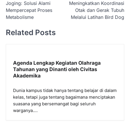
Joging: Solusi Alami
Meningkatkan Koordinasi
a
Mempercepat Proses
Otak dan Gerak Tubuh
v
Metabolisme
Melalui Latihan Bird Dog
i
Related Posts
g
a
s
i
Agenda Lengkap Kegiatan Olahraga
p
Tahunan yang Dinanti oleh Civitas
Akademika
o
s
Dunia kampus tidak hanya tentang belajar di dalam
kelas, tetapi juga tentang bagaimana menciptakan
suasana yang bersemangat bagi seluruh
warganya.…