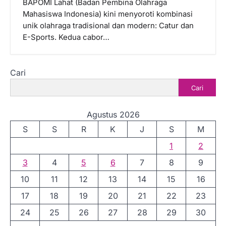
BAPOMI Lahat (Badan Pembina Olahraga
Mahasiswa Indonesia) kini menyoroti kombinasi
unik olahraga tradisional dan modern: Catur dan
E-Sports. Kedua cabor…
Cari
Cari
Agustus 2026
S
S
R
K
J
S
M
1
2
3
4
5
6
7
8
9
10
11
12
13
14
15
16
17
18
19
20
21
22
23
24
25
26
27
28
29
30