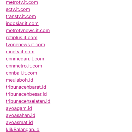
metrotv.it.com
sctv.it.com
transtv.it.com
indosiar.it.com
metrotvnews.it.com
rctiplus.it.com
tvonenews.it.com
mnctv.it.com
cnnmedan.it.com
cnnmetro.it.com
cnnbali.it.com
meulaboh.id
tribunacehbarat.id
tribunacehbesar.id
tribunacehselatan.id
ayoagam.id
ayoasahan.id
ayoasmat.id
klikBalangan.id