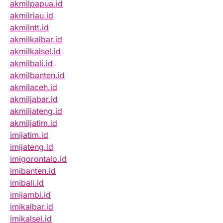
akmilpapua.id
akmilriau.id
akmilntt.id
akmilkalbar.id
akmilkalsel.id
akmilbali.id
akmilbanten.id
akmilaceh.id
akmiljabar.id
akmiljateng.id
akmiljatim.id
imijatim.id
imijateng.id
imigorontalo.id
imibanten.id
imibali.id
imijambi.id
imikalbar.id
imikalsel.id