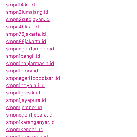
smpn14jkt.id
smpn2lumajang.id
smpn2sutojayan.id
smpn4blitar.id
smpn78jakarta.id
smpn88jakarta.id
smpnegeri1ambon.id
smpn1bangil.id
smpn1banjarmasin.id
smpn1biora.id
smpnegeri1bobotsari.id
smpn1boyolali.id
smpn1gresik.id
smpn1jayapura.id
smpn1jember.id
smpnegeri1jepara.id
smpn1karanganyar.id
smpn1kendari.id
smpn1kranggan.id