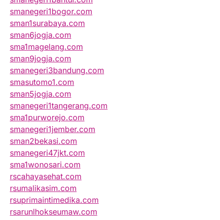
smanegeri1bogor.com
sman1surabaya.com
sman6jogja.com
sma1magelang.com
sman9jogja.com
smanegeri3bandung.com
smasutomo1.com
sman5jogja.com
smanegeri1tangerang.com
sma1purworejo.com
smanegeri1jember.com
sman2bekasi.com
smanegeri47jkt.com
sma1wonosari.com
rscahayasehat.com
rsumalikasim.com
rsuprimaintimedika.com
rsarunlhokseumaw.com