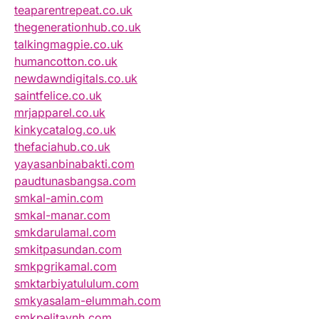
teaparentrepeat.co.uk
thegenerationhub.co.uk
talkingmagpie.co.uk
humancotton.co.uk
newdawndigitals.co.uk
saintfelice.co.uk
mrjapparel.co.uk
kinkycatalog.co.uk
thefaciahub.co.uk
yayasanbinabakti.com
paudtunasbangsa.com
smkal-amin.com
smkal-manar.com
smkdarulamal.com
smkitpasundan.com
smkpgrikamal.com
smktarbiyatululum.com
smkyasalam-elummah.com
smkpelitaynh.com