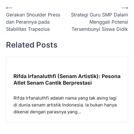
N
⟵
⟶
Gerakan Shoulder Press
Strategi Guru SMP Dalam
a
dan Perannya pada
Menggali Potensi
v
Stabilitas Trapezius
Tersembunyi Siswa Didik
i
Related Posts
g
a
s
i
Rifda Irfanaluthfi (Senam Artistik): Pesona
p
Atlet Senam Cantik Berprestasi
o
Rifda Irfanaluthfi adalah nama yang tak asing lagi
s
di dunia senam artistik Indonesia. Ia bukan hanya
dikenal dengan parasnya yang…