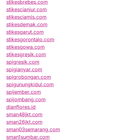
stikesbrebes.com
stikescianjur.com
stikesciamis.com
stikesdemak.com
stikesgarut.com
stikesgorontalo.com
stikesgowa.com
stikesgresik.com
spigresik.com
spigianyar.com
spigrobongan.com
spigunungkidul.com
spijember.com
spijombang.com
dianflores.id
sman48jkt.com
sman26jkt.com
sman03semarang.com
sman1sumbar.com