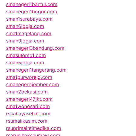
smanegeri1bantul.com
smanegeri1bogor.com
sman1surabaya.com
sman6jogja.com
sma1magelang.com
sman9jogja.com
smanegeri3bandung.com
smasutomo1.com
sman5jogja.com
smanegeri1tangerang.com
sma1purworejo.com
smanegeri1jember.com
sman2bekasi.com
smanegeri47jkt.com
sma1wonosari.com
rscahayasehat.com
rsumalikasim.com
rsuprimaintimedika.com
rsarunlhokseumaw.com