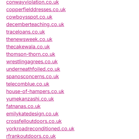
conwayviolation.co.uk
copperfielddresses.co.uk
cowboysspot.co.uk
decemberteaching.co.uk
traceloans.co.uk
thenewsweek.co.uk
thecakewala.co.uk
thomson-thorn.co.uk
wrestlingagrees.co.uk
underneathfoiled.co.uk
spanosconcerns.co.uk
telecomblue.co.uk
house-of-hampers.co.uk
yumekanzashi.co.uk
fatnanas.co.uk
emilykatedesign.co.uk
crossfelloutdoors.co.uk
yorkroadreconditioned.co.uk
rfrankoutdoors.co.uk