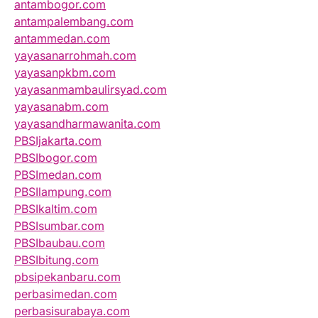
antambogor.com
antampalembang.com
antammedan.com
yayasanarrohmah.com
yayasanpkbm.com
yayasanmambaulirsyad.com
yayasanabm.com
yayasandharmawanita.com
PBSIjakarta.com
PBSIbogor.com
PBSImedan.com
PBSIlampung.com
PBSIkaltim.com
PBSIsumbar.com
PBSIbaubau.com
PBSIbitung.com
pbsipekanbaru.com
perbasimedan.com
perbasisurabaya.com