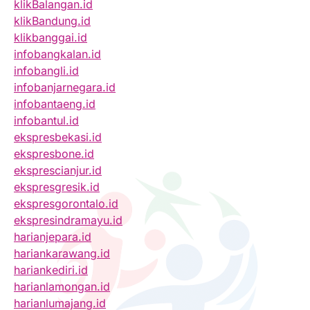
klikBalangan.id
klikBandung.id
klikbanggai.id
infobangkalan.id
infobangli.id
infobanjarnegara.id
infobantaeng.id
infobantul.id
ekspresbekasi.id
ekspresbone.id
eksprescianjur.id
ekspresgresik.id
ekspresgorontalo.id
ekspresindramayu.id
harianjepara.id
hariankarawang.id
hariankediri.id
harianlamongan.id
harianlumajang.id