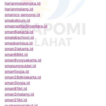
harianmajalengka.id
harianmalang.id
smanics-serpong.id
smakstlouis.id
smapraditadirgantara.id
sman8jakarta.id
smalabschool.id
smaskanisius.id
sman2jakarta.id
sman68jkt.id
sman8yogyakarta.id
smasungguldel.id
sman1jogja.id
sman28dkijakarta.id
sman3jogja.id
sman81jkt.id
sman2malang.id
sman21jkt.id
puskesmasjakut.id