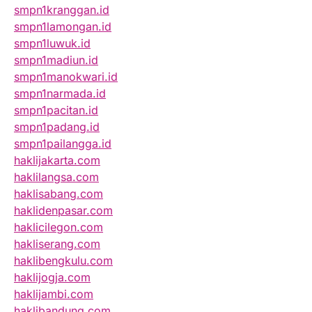
smpn1kranggan.id
smpn1lamongan.id
smpn1luwuk.id
smpn1madiun.id
smpn1manokwari.id
smpn1narmada.id
smpn1pacitan.id
smpn1padang.id
smpn1pailangga.id
haklijakarta.com
haklilangsa.com
haklisabang.com
haklidenpasar.com
haklicilegon.com
hakliserang.com
haklibengkulu.com
haklijogja.com
haklijambi.com
haklibandung.com