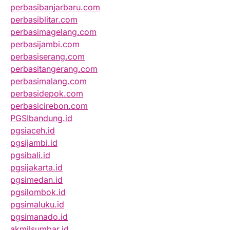
perbasibanjarbaru.com
perbasiblitar.com
perbasimagelang.com
perbasijambi.com
perbasiserang.com
perbasitangerang.com
perbasimalang.com
perbasidepok.com
perbasicirebon.com
PGSIbandung.id
pgsiaceh.id
pgsijambi.id
pgsibali.id
pgsijakarta.id
pgsimedan.id
pgsilombok.id
pgsimaluku.id
pgsimanado.id
akmilsumbar.id