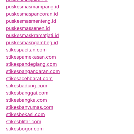
puskesmasmampang.id
puskesmaspancoran.id
puskesmasmenteng.id
puskesmassenen.id
puskesmaskramatjati.id
puskesmasngambeg.id
stikespacitan.com
stikespamekasan.com
stikespandeglang.com
stikespangandaran.com
stikesacehbarat.com
stikesbadung.com
stikesbanggai.com
stikesbangka.com
stikesbanyumas.com
stikesbekasi.com
stikesblitar.com
stikesbogor.com