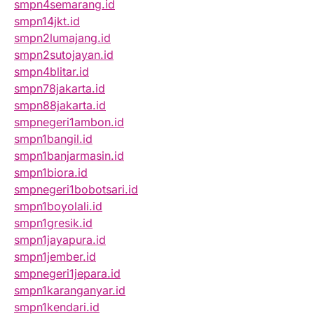
smpn4semarang.id
smpn14jkt.id
smpn2lumajang.id
smpn2sutojayan.id
smpn4blitar.id
smpn78jakarta.id
smpn88jakarta.id
smpnegeri1ambon.id
smpn1bangil.id
smpn1banjarmasin.id
smpn1biora.id
smpnegeri1bobotsari.id
smpn1boyolali.id
smpn1gresik.id
smpn1jayapura.id
smpn1jember.id
smpnegeri1jepara.id
smpn1karanganyar.id
smpn1kendari.id