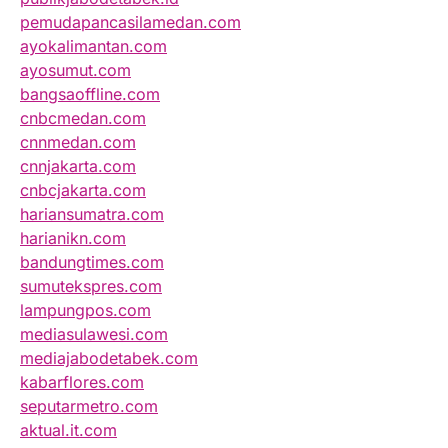
pemudapancasilamedan.com
ayokalimantan.com
ayosumut.com
bangsaoffline.com
cnbcmedan.com
cnnmedan.com
cnnjakarta.com
cnbcjakarta.com
hariansumatra.com
harianikn.com
bandungtimes.com
sumutekspres.com
lampungpos.com
mediasulawesi.com
mediajabodetabek.com
kabarflores.com
seputarmetro.com
aktual.it.com