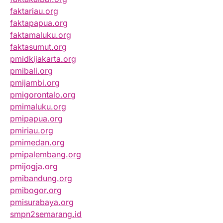
faktariau.org
faktapapua.org
faktamaluku.org
faktasumut.org
pmidkijakarta.org
pmibali.org
pmijambi.org
pmigorontalo.org
pmimaluku.org
pmipapua.org
pmiriau.org
pmimedan.org
pmipalembang.org
pmijogja.org
pmibandung.org
pmibogor.org
pmisurabaya.org
smpn2semarang.id