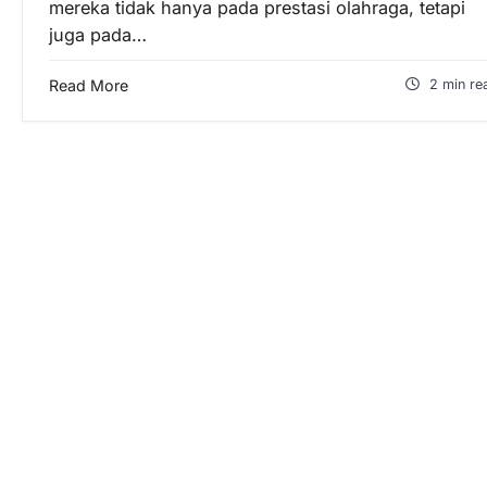
mereka tidak hanya pada prestasi olahraga, tetapi
juga pada…
Read More
2 min re