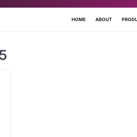
HOME
ABOUT
PROD
5