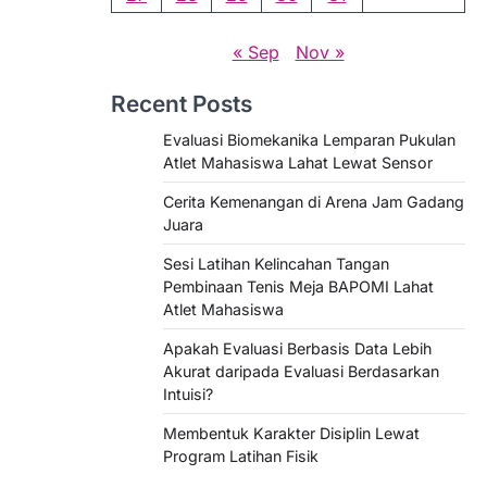
« Sep
Nov »
Recent Posts
Evaluasi Biomekanika Lemparan Pukulan
Atlet Mahasiswa Lahat Lewat Sensor
Cerita Kemenangan di Arena Jam Gadang
Juara
Sesi Latihan Kelincahan Tangan
Pembinaan Tenis Meja BAPOMI Lahat
Atlet Mahasiswa
Apakah Evaluasi Berbasis Data Lebih
Akurat daripada Evaluasi Berdasarkan
Intuisi?
Membentuk Karakter Disiplin Lewat
Program Latihan Fisik