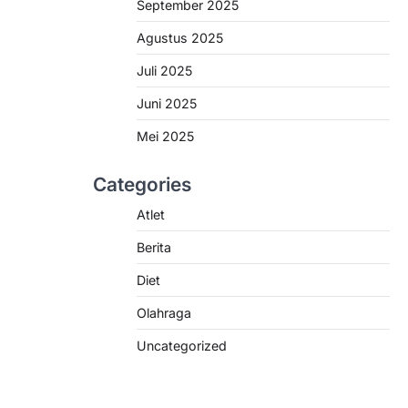
September 2025
Agustus 2025
Juli 2025
Juni 2025
Mei 2025
Categories
Atlet
Berita
Diet
Olahraga
Uncategorized