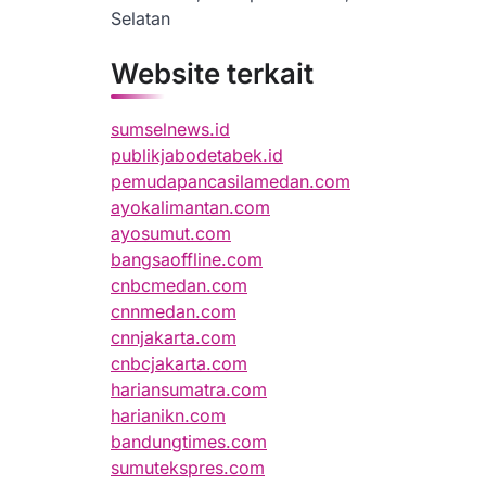
Selatan
Website terkait
sumselnews.id
publikjabodetabek.id
pemudapancasilamedan.com
ayokalimantan.com
ayosumut.com
bangsaoffline.com
cnbcmedan.com
cnnmedan.com
cnnjakarta.com
cnbcjakarta.com
hariansumatra.com
harianikn.com
bandungtimes.com
sumutekspres.com