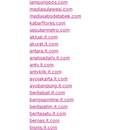
lampungpos.com
mediasulawesi.com
mediajabodetabek.com
kabarflores.com
seputarmetro.com
aktual.it.com
akurat.it.com
antara.it.com
analisadaily.it.com
antv.it.com
antvklik.it.com
ayojakarta.it.com
ayobandung.it.com
beritabali.it.com
bangsaonline.it.com
beritajatim.it.com
beritasatu.it.com
bernas.it.com
bisnis.it.com