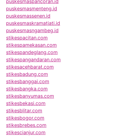
puskesmaspancoran.id
puskesmasmenteng.id
puskesmassenen.id
puskesmaskramatjati.id
puskesmasngambeg.id
stikespacitan.com
stikespamekasan.com
stikespandeglang.com
stikespangandaran.com
stikesacehbarat.com
stikesbadung.com
stikesbanggai.com
stikesbangka.com
stikesbanyumas.com
stikesbekasi.com
stikesblitar.com
stikesbogor.com
stikesbrebes.com
stikescianjur.com