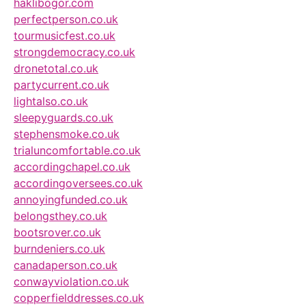
haklibogor.com
perfectperson.co.uk
tourmusicfest.co.uk
strongdemocracy.co.uk
dronetotal.co.uk
partycurrent.co.uk
lightalso.co.uk
sleepyguards.co.uk
stephensmoke.co.uk
trialuncomfortable.co.uk
accordingchapel.co.uk
accordingoversees.co.uk
annoyingfunded.co.uk
belongsthey.co.uk
bootsrover.co.uk
burndeniers.co.uk
canadaperson.co.uk
conwayviolation.co.uk
copperfielddresses.co.uk