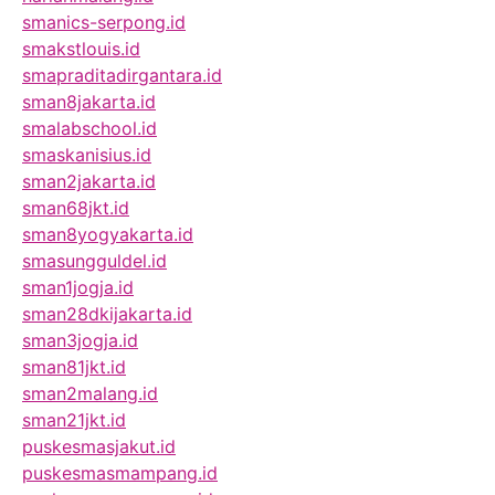
smanics-serpong.id
smakstlouis.id
smapraditadirgantara.id
sman8jakarta.id
smalabschool.id
smaskanisius.id
sman2jakarta.id
sman68jkt.id
sman8yogyakarta.id
smasungguldel.id
sman1jogja.id
sman28dkijakarta.id
sman3jogja.id
sman81jkt.id
sman2malang.id
sman21jkt.id
puskesmasjakut.id
puskesmasmampang.id