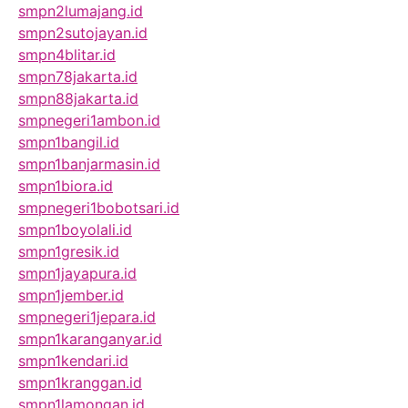
smpn2lumajang.id
smpn2sutojayan.id
smpn4blitar.id
smpn78jakarta.id
smpn88jakarta.id
smpnegeri1ambon.id
smpn1bangil.id
smpn1banjarmasin.id
smpn1biora.id
smpnegeri1bobotsari.id
smpn1boyolali.id
smpn1gresik.id
smpn1jayapura.id
smpn1jember.id
smpnegeri1jepara.id
smpn1karanganyar.id
smpn1kendari.id
smpn1kranggan.id
smpn1lamongan.id