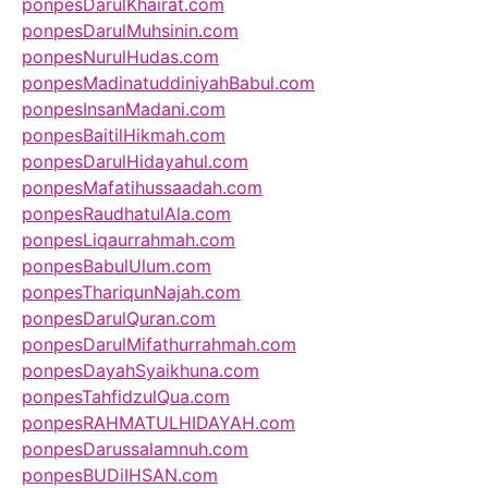
ponpesDarulKhairat.com
ponpesDarulMuhsinin.com
ponpesNurulHudas.com
ponpesMadinatuddiniyahBabul.com
ponpesInsanMadani.com
ponpesBaitilHikmah.com
ponpesDarulHidayahul.com
ponpesMafatihussaadah.com
ponpesRaudhatulAla.com
ponpesLiqaurrahmah.com
ponpesBabulUlum.com
ponpesThariqunNajah.com
ponpesDarulQuran.com
ponpesDarulMifathurrahmah.com
ponpesDayahSyaikhuna.com
ponpesTahfidzulQua.com
ponpesRAHMATULHIDAYAH.com
ponpesDarussalamnuh.com
ponpesBUDiIHSAN.com