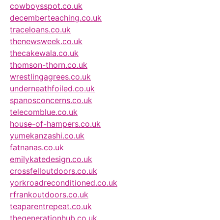
cowboysspot.co.uk
decemberteaching.co.uk
traceloans.co.uk
thenewsweek.co.uk
thecakewala.co.uk
thomson-thorn.co.uk
wrestlingagrees.co.uk
underneathfoiled.co.uk
spanosconcerns.co.uk
telecomblue.co.uk
house-of-hampers.co.uk
yumekanzashi.co.uk
fatnanas.co.uk
emilykatedesign.co.uk
crossfelloutdoors.co.uk
yorkroadreconditioned.co.uk
rfrankoutdoors.co.uk
teaparentrepeat.co.uk
thegenerationhub.co.uk