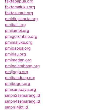
faktapapua.org
faktamaluku.org
faktasumut.org
pmidkijakarta.org
pmibali.org
pmijambi.org
pmigorontalo.org
pmimaluku.org
pmipapua.org
pmiriau.org
pmimedan.org
pmipalembang.org
pmijogja.org
pmibandung.org
pmibogor.org
pmisurabaya.org
smpn2semarang.id
smpn4semarang.id
smpn14jkt.id