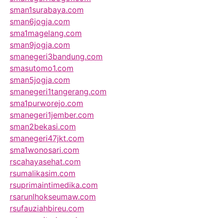
sman1surabaya.com
sman6jogja.com
sma1magelang.com
sman9jogja.com
smanegeri3bandung.com
smasutomo1.com
sman5jogja.com
smanegeri1tangerang.com
sma1purworejo.com
smanegeri1jember.com
sman2bekasi.com
smanegeri47jkt.com
sma1wonosari.com
rscahayasehat.com
rsumalikasim.com
rsuprimaintimedika.com
rsarunlhokseumaw.com
rsufauziahbireu.com