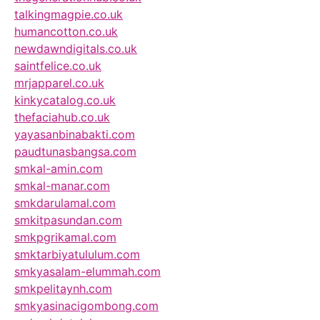
talkingmagpie.co.uk
humancotton.co.uk
newdawndigitals.co.uk
saintfelice.co.uk
mrjapparel.co.uk
kinkycatalog.co.uk
thefaciahub.co.uk
yayasanbinabakti.com
paudtunasbangsa.com
smkal-amin.com
smkal-manar.com
smkdarulamal.com
smkitpasundan.com
smkpgrikamal.com
smktarbiyatululum.com
smkyasalam-elummah.com
smkpelitaynh.com
smkyasinacigombong.com