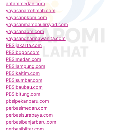
antammedan.com
yayasanarrohmah.com
yayasanpkbm.com
yayasanmambaulirsyad.com
yayasanabm.com
yayasandharmawanita.com
PBSIjakarta.com
PBSIbogor.com
PBSImedan.com
PBSIlampung.com
PBSIkaltim.com
PBSIsumbar.com
PBSIbaubau.com
PBSIbitung.com
pbsipekanbaru.com
perbasimedan.com
perbasisurabaya.com
perbasibanjarbaru.com
perbasiblitar.com