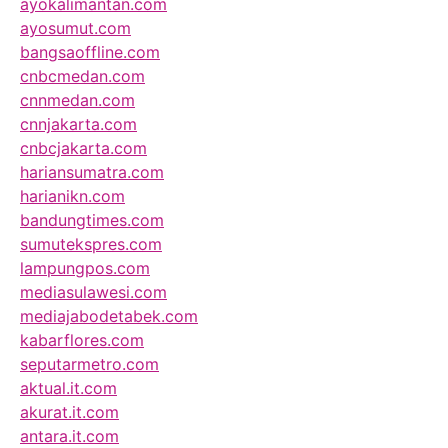
ayokalimantan.com
ayosumut.com
bangsaoffline.com
cnbcmedan.com
cnnmedan.com
cnnjakarta.com
cnbcjakarta.com
hariansumatra.com
harianikn.com
bandungtimes.com
sumutekspres.com
lampungpos.com
mediasulawesi.com
mediajabodetabek.com
kabarflores.com
seputarmetro.com
aktual.it.com
akurat.it.com
antara.it.com