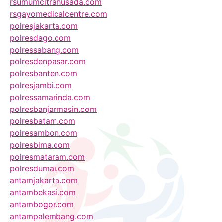
rsumumcitrahusada.com
rsgayomedicalcentre.com
polresjakarta.com
polresdago.com
polressabang.com
polresdenpasar.com
polresbanten.com
polresjambi.com
polressamarinda.com
polresbanjarmasin.com
polresbatam.com
polresambon.com
polresbima.com
polresmataram.com
polresdumai.com
antamjakarta.com
antambekasi.com
antambogor.com
antampalembang.com