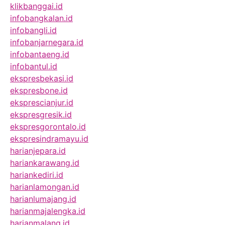
klikbanggai.id
infobangkalan.id
infobangli.id
infobanjarnegara.id
infobantaeng.id
infobantul.id
ekspresbekasi.id
ekspresbone.id
eksprescianjur.id
ekspresgresik.id
ekspresgorontalo.id
ekspresindramayu.id
harianjepara.id
hariankarawang.id
hariankediri.id
harianlamongan.id
harianlumajang.id
harianmajalengka.id
harianmalang.id