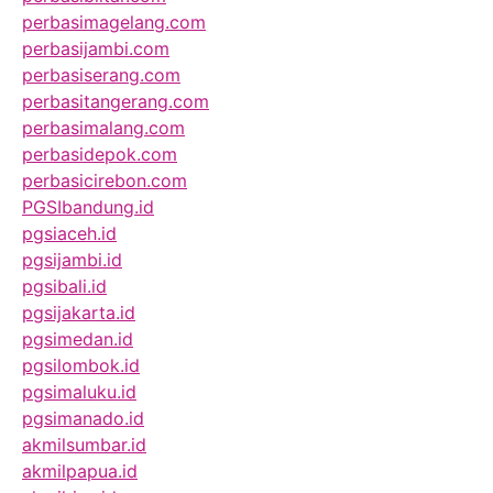
perbasimagelang.com
perbasijambi.com
perbasiserang.com
perbasitangerang.com
perbasimalang.com
perbasidepok.com
perbasicirebon.com
PGSIbandung.id
pgsiaceh.id
pgsijambi.id
pgsibali.id
pgsijakarta.id
pgsimedan.id
pgsilombok.id
pgsimaluku.id
pgsimanado.id
akmilsumbar.id
akmilpapua.id