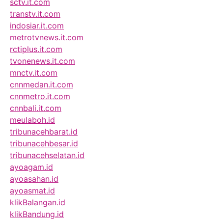
sctv.it.com
transtv.it.com
indosiar.it.com
metrotvnews.it.com
rctiplus.it.com
tvonenews.it.com
mnctv.it.com
cnnmedan.it.com
cnnmetro.it.com
cnnbali.it.com
meulaboh.id
tribunacehbarat.id
tribunacehbesar.id
tribunacehselatan.id
ayoagam.id
ayoasahan.id
ayoasmat.id
klikBalangan.id
klikBandung.id