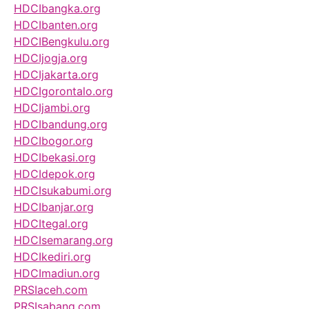
HDCIbangka.org
HDCIbanten.org
HDCIBengkulu.org
HDCIjogja.org
HDCIjakarta.org
HDCIgorontalo.org
HDCIjambi.org
HDCIbandung.org
HDCIbogor.org
HDCIbekasi.org
HDCIdepok.org
HDCIsukabumi.org
HDCIbanjar.org
HDCItegal.org
HDCIsemarang.org
HDCIkediri.org
HDCImadiun.org
PRSIaceh.com
PRSIsabang.com