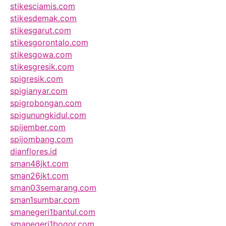
stikesciamis.com
stikesdemak.com
stikesgarut.com
stikesgorontalo.com
stikesgowa.com
stikesgresik.com
spigresik.com
spigianyar.com
spigrobongan.com
spigunungkidul.com
spijember.com
spijombang.com
dianflores.id
sman48jkt.com
sman26jkt.com
sman03semarang.com
sman1sumbar.com
smanegeri1bantul.com
smanegeri1bogor.com