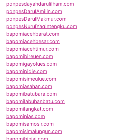
ponpesdayahdarulilham.com
ponpesDarulAmilin.com
ponpesDarulMakmur.com
ponpesNurulYaqintengku.com
bapomiacehbarat.com
bapomiacehbesar.com
bapomiacehtimur.com
bapomibireuen.com
bapomigayolues.com
bapomipidie.com
bapomisimeulue.com
bapomiasahan.com
bapomibatubara.com
bapomilabuhanbatu.com
bapomilangkat.com
bapominias.com
bapomisamosir.com
bapomisimalungun.com
bapomibinjai.com