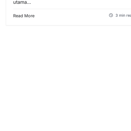
utama…
Read More
3 min re