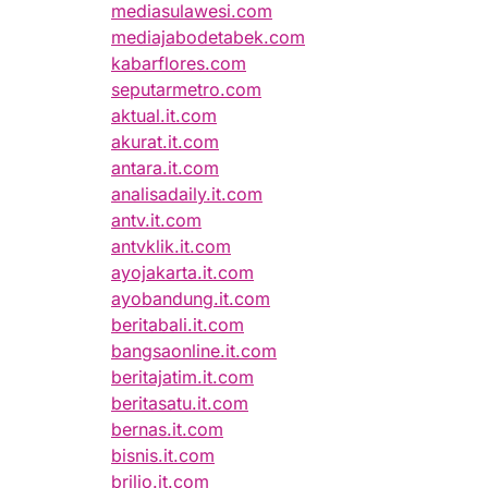
mediasulawesi.com
mediajabodetabek.com
kabarflores.com
seputarmetro.com
aktual.it.com
akurat.it.com
antara.it.com
analisadaily.it.com
antv.it.com
antvklik.it.com
ayojakarta.it.com
ayobandung.it.com
beritabali.it.com
bangsaonline.it.com
beritajatim.it.com
beritasatu.it.com
bernas.it.com
bisnis.it.com
brilio.it.com