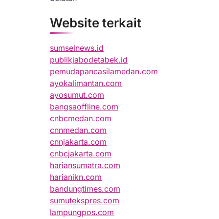
Website terkait
sumselnews.id
publikjabodetabek.id
pemudapancasilamedan.com
ayokalimantan.com
ayosumut.com
bangsaoffline.com
cnbcmedan.com
cnnmedan.com
cnnjakarta.com
cnbcjakarta.com
hariansumatra.com
harianikn.com
bandungtimes.com
sumutekspres.com
lampungpos.com