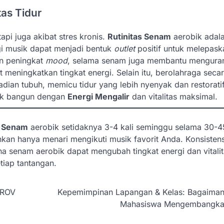
as Tidur
api juga akibat stres kronis.
Rutinitas Senam
aerobik adal
gi musik dapat menjadi bentuk
outlet
positif untuk melepask
on peningkat
mood
, selama senam juga membantu mengura
meningkatkan tingkat energi. Selain itu, berolahraga secara
ian tubuh, memicu tidur yang lebih nyenyak dan restoratif
ntuk bangun dengan
Energi Mengalir
dan vitalitas maksimal.
s Senam
aerobik setidaknya 3-4 kali seminggu selama 30-4
hkan hanya menari mengikuti musik favorit Anda. Konsistens
 senam aerobik dapat mengubah tingkat energi dan vitalit
iap tantangan.
PROV
Kepemimpinan Lapangan & Kelas: Bagaimana
Mahasiswa Mengembangkan