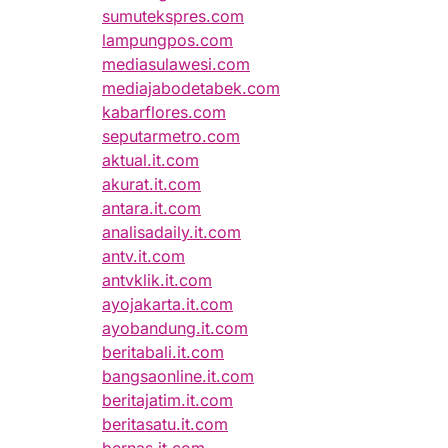
sumutekspres.com
lampungpos.com
mediasulawesi.com
mediajabodetabek.com
kabarflores.com
seputarmetro.com
aktual.it.com
akurat.it.com
antara.it.com
analisadaily.it.com
antv.it.com
antvklik.it.com
ayojakarta.it.com
ayobandung.it.com
beritabali.it.com
bangsaonline.it.com
beritajatim.it.com
beritasatu.it.com