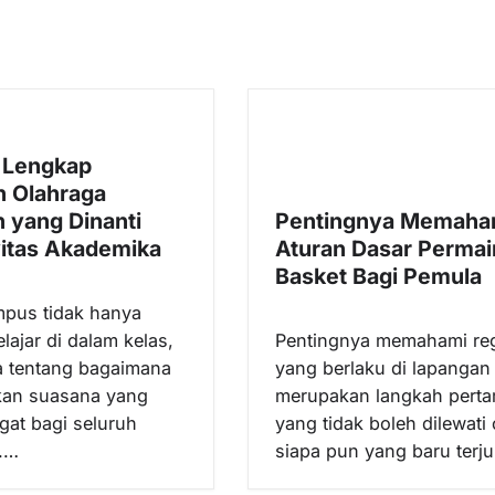
 Lengkap
n Olahraga
 yang Dinanti
Pentingnya Memaha
vitas Akademika
Aturan Dasar Perma
Basket Bagi Pemula
pus tidak hanya
lajar di dalam kelas,
Pentingnya memahami reg
ga tentang bagaimana
yang berlaku di lapangan
kan suasana yang
merupakan langkah pert
at bagi seluruh
yang tidak boleh dilewati 
.…
siapa pun yang baru terj