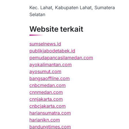
Kec. Lahat, Kabupaten Lahat, Sumatera
Selatan
Website terkait
sumselnews.id
publikjabodetabek.id
pemudapancasilamedan.com
ayokalimantan.com
ayosumut.com
bangsaoffline.com
cnbcmedan.com
cnnmedan.com
cnnjakarta.com
cnbcjakarta.com
hariansumatra.com
harianikn.com
bandungtimes.com