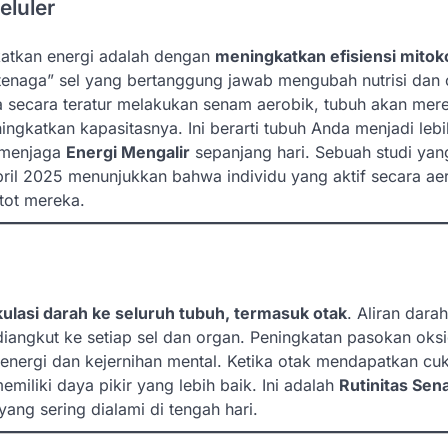
eluler
atkan energi adalah dengan
meningkatkan efisiensi mitok
tenaga” sel yang bertanggung jawab mengubah nutrisi dan 
a secara teratur melakukan senam aerobik, tubuh akan mer
katkan kapasitasnya. Ini berarti tubuh Anda menjadi lebih
n menjaga
Energi Mengalir
sepanjang hari. Sebuah studi yan
il 2025 menunjukkan bahwa individu yang aktif secara ae
otot mereka.
ulasi darah ke seluruh tubuh, termasuk otak
. Aliran dara
 diangkut ke setiap sel dan organ. Peningkatan pasokan oksi
 energi dan kejernihan mental. Ketika otak mendapatkan cu
iliki daya pikir yang lebih baik. Ini adalah
Rutinitas Se
ang sering dialami di tengah hari.