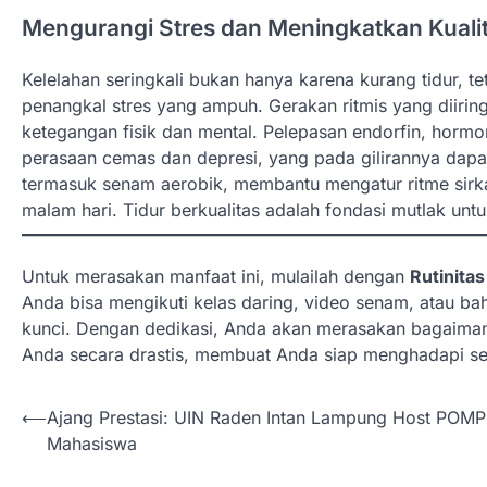
Mengurangi Stres dan Meningkatkan Kualit
Kelelahan seringkali bukan hanya karena kurang tidur, tet
penangkal stres yang ampuh. Gerakan ritmis yang diirin
ketegangan fisik dan mental. Pelepasan endorfin, horm
perasaan cemas dan depresi, yang pada gilirannya dapat 
termasuk senam aerobik, membantu mengatur ritme sirkad
malam hari. Tidur berkualitas adalah fondasi mutlak u
Untuk merasakan manfaat ini, mulailah dengan
Rutinita
Anda bisa mengikuti kelas daring, video senam, atau ba
kunci. Dengan dedikasi, Anda akan merasakan bagaimana
Anda secara drastis, membuat Anda siap menghadapi set
N
⟵
Ajang Prestasi: UIN Raden Intan Lampung Host POM
Mahasiswa
a