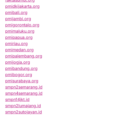
faktasumut.org
pmidkijakarta.org
pmibali.org
pmijambi.org
pmigorontalo.org
pmimaluku.org
pmipapua.org
pmiriau.org
pmimedan.org
pmipalembang.org
pmijogja.org
pmibandung.org
pmibogor.org
pmisurabaya.org
smpn2semarang.id
smpn4semarang.id
smpn14jkt.id
smpn2lumajang.id
smpn2sutojayan.id