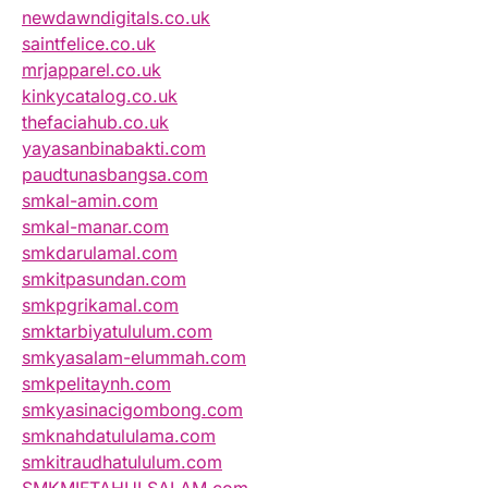
newdawndigitals.co.uk
saintfelice.co.uk
mrjapparel.co.uk
kinkycatalog.co.uk
thefaciahub.co.uk
yayasanbinabakti.com
paudtunasbangsa.com
smkal-amin.com
smkal-manar.com
smkdarulamal.com
smkitpasundan.com
smkpgrikamal.com
smktarbiyatululum.com
smkyasalam-elummah.com
smkpelitaynh.com
smkyasinacigombong.com
smknahdatululama.com
smkitraudhatululum.com