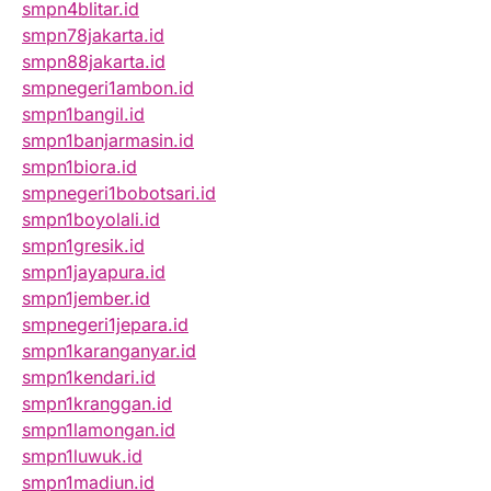
smpn4blitar.id
smpn78jakarta.id
smpn88jakarta.id
smpnegeri1ambon.id
smpn1bangil.id
smpn1banjarmasin.id
smpn1biora.id
smpnegeri1bobotsari.id
smpn1boyolali.id
smpn1gresik.id
smpn1jayapura.id
smpn1jember.id
smpnegeri1jepara.id
smpn1karanganyar.id
smpn1kendari.id
smpn1kranggan.id
smpn1lamongan.id
smpn1luwuk.id
smpn1madiun.id