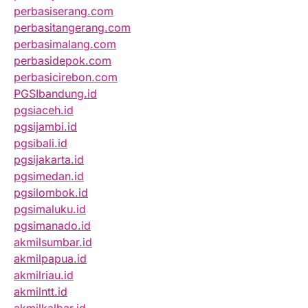
perbasiserang.com
perbasitangerang.com
perbasimalang.com
perbasidepok.com
perbasicirebon.com
PGSIbandung.id
pgsiaceh.id
pgsijambi.id
pgsibali.id
pgsijakarta.id
pgsimedan.id
pgsilombok.id
pgsimaluku.id
pgsimanado.id
akmilsumbar.id
akmilpapua.id
akmilriau.id
akmilntt.id