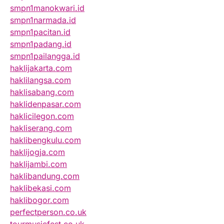
smpn1manokwari.id
smpn1narmada.id
smpn1pacitan.id
smpn1padang.id
smpn1pailangga.id
haklijakarta.com
haklilangsa.com
haklisabang.com
haklidenpasar.com
haklicilegon.com
hakliserang.com
haklibengkulu.com
haklijogja.com
haklijambi.com
haklibandung.com
haklibekasi.com
haklibogor.com
perfectperson.co.uk