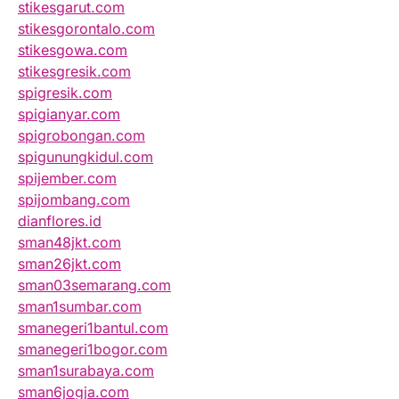
stikesgarut.com
stikesgorontalo.com
stikesgowa.com
stikesgresik.com
spigresik.com
spigianyar.com
spigrobongan.com
spigunungkidul.com
spijember.com
spijombang.com
dianflores.id
sman48jkt.com
sman26jkt.com
sman03semarang.com
sman1sumbar.com
smanegeri1bantul.com
smanegeri1bogor.com
sman1surabaya.com
sman6jogja.com