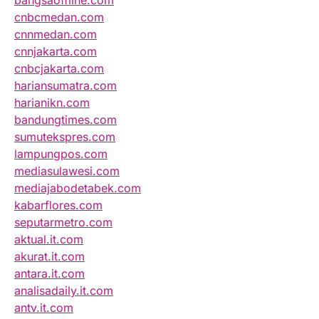
bangsaoffline.com
cnbcmedan.com
cnnmedan.com
cnnjakarta.com
cnbcjakarta.com
hariansumatra.com
harianikn.com
bandungtimes.com
sumutekspres.com
lampungpos.com
mediasulawesi.com
mediajabodetabek.com
kabarflores.com
seputarmetro.com
aktual.it.com
akurat.it.com
antara.it.com
analisadaily.it.com
antv.it.com