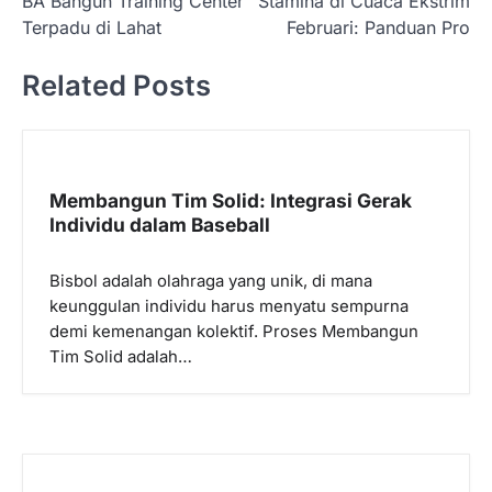
BA Bangun Training Center
Stamina di Cuaca Ekstrim
v
Terpadu di Lahat
Februari: Panduan Pro
i
Related Posts
g
a
s
i
Membangun Tim Solid: Integrasi Gerak
p
Individu dalam Baseball
o
Bisbol adalah olahraga yang unik, di mana
s
keunggulan individu harus menyatu sempurna
demi kemenangan kolektif. Proses Membangun
Tim Solid adalah…