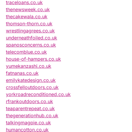
traceloans.co.uk
thenewsweek.co.uk
thecakewala.co.uk
thomson-thorn.co.uk
wrestlingagrees.co.uk
underneathfoiled.co.uk
spanosconcerns.co.uk
telecomblue.co.uk
house-of-hampers.co.uk
yumekanzashi.co.uk
fatnanas.co.uk
emilykatedesign.co.uk
crossfelloutdoors.co.uk
yorkroadreconditioned.co.uk
rfrankoutdoors.co.uk
teaparentrepeat.co.uk
thegenerationhub.co.uk
talkingmagpie.co.uk
humancotton.co.uk