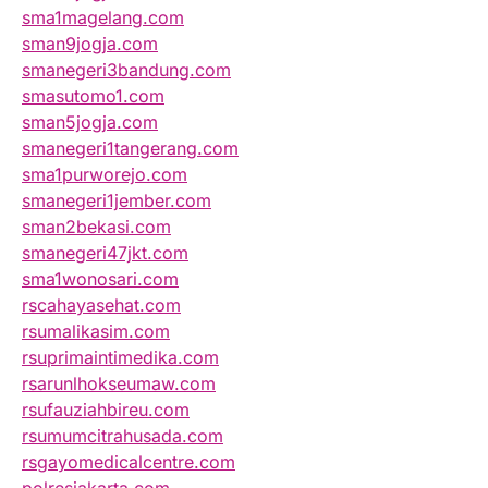
sma1magelang.com
sman9jogja.com
smanegeri3bandung.com
smasutomo1.com
sman5jogja.com
smanegeri1tangerang.com
sma1purworejo.com
smanegeri1jember.com
sman2bekasi.com
smanegeri47jkt.com
sma1wonosari.com
rscahayasehat.com
rsumalikasim.com
rsuprimaintimedika.com
rsarunlhokseumaw.com
rsufauziahbireu.com
rsumumcitrahusada.com
rsgayomedicalcentre.com