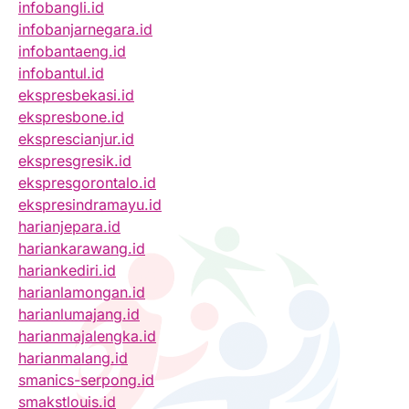
infobangli.id
infobanjarnegara.id
infobantaeng.id
infobantul.id
ekspresbekasi.id
ekspresbone.id
eksprescianjur.id
ekspresgresik.id
ekspresgorontalo.id
ekspresindramayu.id
harianjepara.id
hariankarawang.id
hariankediri.id
harianlamongan.id
harianlumajang.id
harianmajalengka.id
harianmalang.id
smanics-serpong.id
smakstlouis.id