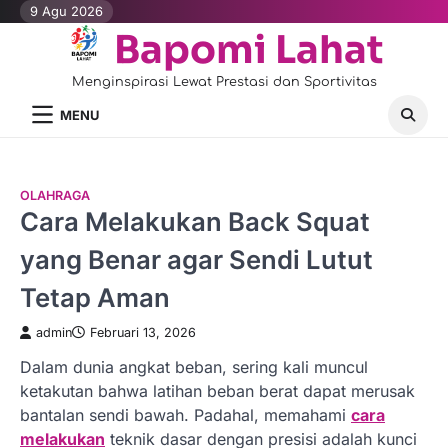
Skip
9 Agu 2026
to
Bapomi Lahat
content
Menginspirasi Lewat Prestasi dan Sportivitas
MENU
OLAHRAGA
Cara Melakukan Back Squat
yang Benar agar Sendi Lutut
Tetap Aman
admin
Februari 13, 2026
Dalam dunia angkat beban, sering kali muncul
ketakutan bahwa latihan beban berat dapat merusak
bantalan sendi bawah. Padahal, memahami
cara
melakukan
teknik dasar dengan presisi adalah kunci