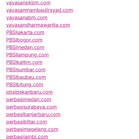
yayasanpkbm.com
yayasanmambaulirsyad.com
yayasanabm.com
yayasandharmawanita.com
PBSIjakarta.com
PBSIbogor.com
PBSImedan.com
PBSIlampung.com
PBSIkaltim.com
PBSIsumbar.com
PBSIbaubau.com
PBSIbitung.com
pbsipekanbaru.com
perbasimedan.com
perbasisurabaya.com
perbasibanjarbaru.com
perbasiblitar.com
perbasimagelang.com
perbasijambi.com