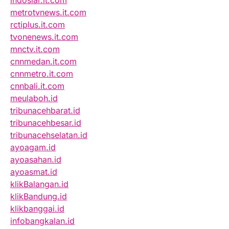
indosiar.it.com
metrotvnews.it.com
rctiplus.it.com
tvonenews.it.com
mnctv.it.com
cnnmedan.it.com
cnnmetro.it.com
cnnbali.it.com
meulaboh.id
tribunacehbarat.id
tribunacehbesar.id
tribunacehselatan.id
ayoagam.id
ayoasahan.id
ayoasmat.id
klikBalangan.id
klikBandung.id
klikbanggai.id
infobangkalan.id