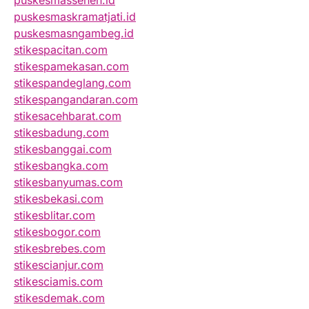
puskesmassenen.id
puskesmaskramatjati.id
puskesmasngambeg.id
stikespacitan.com
stikespamekasan.com
stikespandeglang.com
stikespangandaran.com
stikesacehbarat.com
stikesbadung.com
stikesbanggai.com
stikesbangka.com
stikesbanyumas.com
stikesbekasi.com
stikesblitar.com
stikesbogor.com
stikesbrebes.com
stikescianjur.com
stikesciamis.com
stikesdemak.com