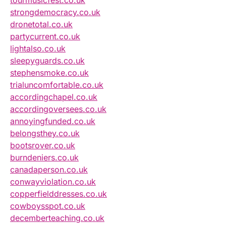
tourmusicfest.co.uk
strongdemocracy.co.uk
dronetotal.co.uk
partycurrent.co.uk
lightalso.co.uk
sleepyguards.co.uk
stephensmoke.co.uk
trialuncomfortable.co.uk
accordingchapel.co.uk
accordingoversees.co.uk
annoyingfunded.co.uk
belongsthey.co.uk
bootsrover.co.uk
burndeniers.co.uk
canadaperson.co.uk
conwayviolation.co.uk
copperfielddresses.co.uk
cowboysspot.co.uk
decemberteaching.co.uk