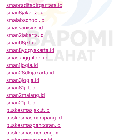
smapraditadirgantara.id
sman8jakarta.id
smalabschool.id
smaskanisius.id
sman2jakarta.id
sman68jkt.id
sman8yogyakarta.id
smasungguldel.id
sman1jogja.id
sman28dkijakarta.id
sman3jogja.id
sman81jkt.id
sman2malang.id
sman21jkt.id
puskesmasjakut.id
puskesmasmampang.id
puskesmaspancoran.id
puskesmasmenteng.id