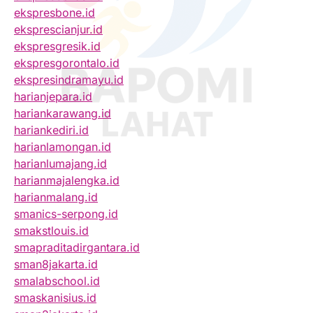
ekspresbone.id
eksprescianjur.id
ekspresgresik.id
ekspresgorontalo.id
ekspresindramayu.id
harianjepara.id
hariankarawang.id
hariankediri.id
harianlamongan.id
harianlumajang.id
harianmajalengka.id
harianmalang.id
smanics-serpong.id
smakstlouis.id
smapraditadirgantara.id
sman8jakarta.id
smalabschool.id
smaskanisius.id