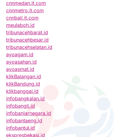
cnnmedan.it.com
cnnmetro.it.com
cnnbali.it.com
meulaboh.id
tribunacehbarat.id
tribunacehbesar.id
tribunacehselatan.id
ayoagam.id
ayoasahan.id
ayoasmat.id
klikBalangan.id
klikBandung.id
klikbanggai.id
infobangkalan.id
infobangli.id
infobanjarnegara.id
infobantaeng.id
infobantul.id
ekspresbekasi.id