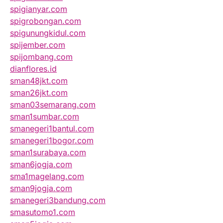
spigianyar.com
spigrobongan.com
spigunungkidul.com
spijember.com
spijombang.com
dianflores.id
sman48jkt.com
sman26jkt.com
sman03semarang.com
sman1sumbar.com
smanegeri1bantul.com
smanegeri1bogor.com
sman1surabaya.com
sman6jogja.com
sma1magelang.com
sman9jogja.com
smanegeri3bandung.com
smasutomo1.com