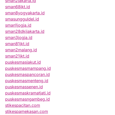
sman2jakarta.id
sman68jkt.id
sman8yogyakarta.id
smasungguldel.id
sman1jogja.id
sman28dkijakarta.id
sman3jogja.id
sman81jkt.id
sman2malang.id
sman21jkt.id
puskesmasjakut.id
puskesmasmampang.id
puskesmaspancoran.id
puskesmasmenteng.id
puskesmassenen.id
puskesmaskramatjati.id
puskesmasngambeg.id
stikespacitan.com
stikespamekasan.com