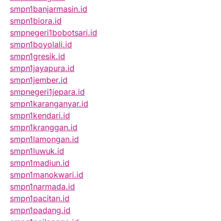
smpn1banjarmasin.id
smpn1biora.id
smpnegeri1bobotsari.id
smpn1boyolali.id
smpn1gresik.id
smpn1jayapura.id
smpn1jember.id
smpnegeri1jepara.id
smpn1karanganyar.id
smpn1kendari.id
smpn1kranggan.id
smpn1lamongan.id
smpn1luwuk.id
smpn1madiun.id
smpn1manokwari.id
smpn1narmada.id
smpn1pacitan.id
smpn1padang.id