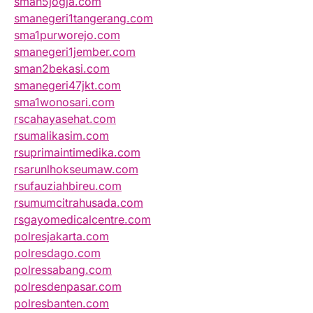
sman5jogja.com
smanegeri1tangerang.com
sma1purworejo.com
smanegeri1jember.com
sman2bekasi.com
smanegeri47jkt.com
sma1wonosari.com
rscahayasehat.com
rsumalikasim.com
rsuprimaintimedika.com
rsarunlhokseumaw.com
rsufauziahbireu.com
rsumumcitrahusada.com
rsgayomedicalcentre.com
polresjakarta.com
polresdago.com
polressabang.com
polresdenpasar.com
polresbanten.com