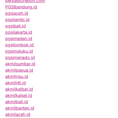
perbasicirebon.com
PGSIbandung.id
pgsiaceh.id
pgsijambi.id
pgsibali.id
pgsijakarta.id
pgsimedan.id
pgsilombok.id
pgsimaluku.id
pgsimanado.id
akmilsumbar.id
akmilpapua.id
akmilriau.id
akmilntt.id
akmilkalbar.id
akmilkalsel.id
akmilbali.id
akmilbanten.id
akmilaceh.id