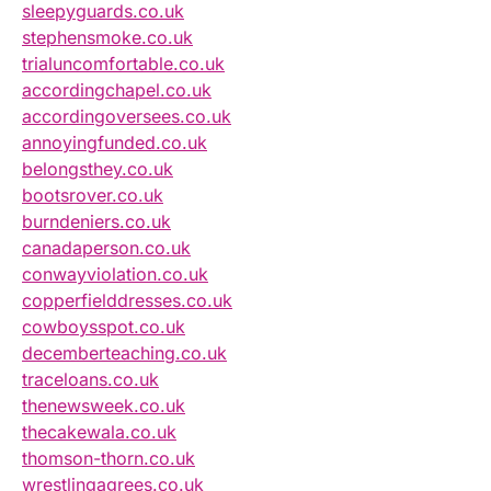
sleepyguards.co.uk
stephensmoke.co.uk
trialuncomfortable.co.uk
accordingchapel.co.uk
accordingoversees.co.uk
annoyingfunded.co.uk
belongsthey.co.uk
bootsrover.co.uk
burndeniers.co.uk
canadaperson.co.uk
conwayviolation.co.uk
copperfielddresses.co.uk
cowboysspot.co.uk
decemberteaching.co.uk
traceloans.co.uk
thenewsweek.co.uk
thecakewala.co.uk
thomson-thorn.co.uk
wrestlingagrees.co.uk