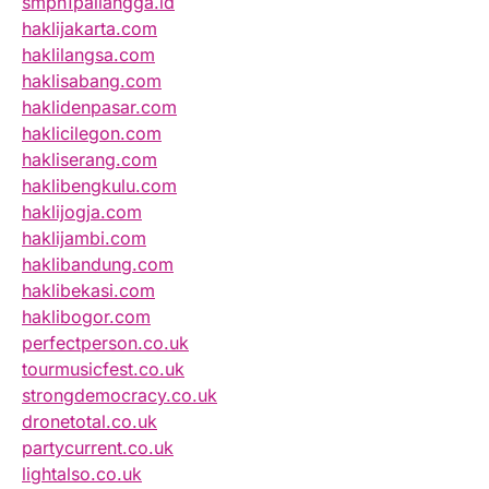
smpn1pailangga.id
haklijakarta.com
haklilangsa.com
haklisabang.com
haklidenpasar.com
haklicilegon.com
hakliserang.com
haklibengkulu.com
haklijogja.com
haklijambi.com
haklibandung.com
haklibekasi.com
haklibogor.com
perfectperson.co.uk
tourmusicfest.co.uk
strongdemocracy.co.uk
dronetotal.co.uk
partycurrent.co.uk
lightalso.co.uk