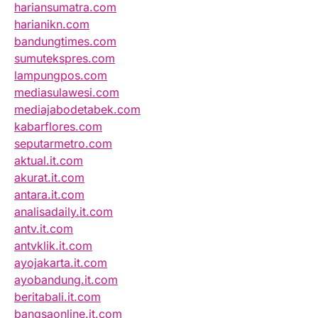
hariansumatra.com
harianikn.com
bandungtimes.com
sumutekspres.com
lampungpos.com
mediasulawesi.com
mediajabodetabek.com
kabarflores.com
seputarmetro.com
aktual.it.com
akurat.it.com
antara.it.com
analisadaily.it.com
antv.it.com
antvklik.it.com
ayojakarta.it.com
ayobandung.it.com
beritabali.it.com
bangsaonline.it.com