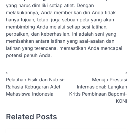
yang harus dimiliki setiap atlet. Dengan
melakukannya, Anda memberikan diri Anda tidak
hanya tujuan, tetapi juga sebuah peta yang akan
membimbing Anda melalui setiap sesi latihan,
perbaikan, dan keberhasilan. Ini adalah seni yang
memisahkan antara latihan yang asal-asalan dan
latihan yang terencana, memastikan Anda mencapai
potensi penuh Anda.
N
⟵
⟶
Pelatihan Fisik dan Nutrisi:
Menuju Prestasi
a
Rahasia Kebugaran Atlet
Internasional: Langkah
v
Mahasiswa Indonesia
Kritis Pembinaan Bapomi-
i
KONI
g
Related Posts
a
s