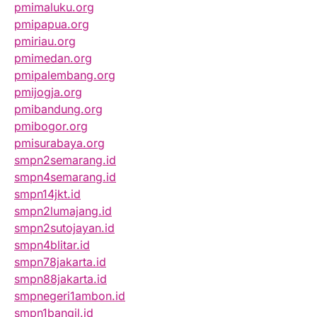
pmimaluku.org
pmipapua.org
pmiriau.org
pmimedan.org
pmipalembang.org
pmijogja.org
pmibandung.org
pmibogor.org
pmisurabaya.org
smpn2semarang.id
smpn4semarang.id
smpn14jkt.id
smpn2lumajang.id
smpn2sutojayan.id
smpn4blitar.id
smpn78jakarta.id
smpn88jakarta.id
smpnegeri1ambon.id
smpn1bangil.id