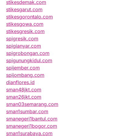
stikesdemak.com
stikesgarut.com
stikesgorontalo.com
stikesgowa.com
stikesgresik.com
spigresik.com
spigianyar.com
spigrobongan.com
spigunungkidul.com
spijember.com
spijombang.com
dianflores.id
sman48jkt.com
sman26jkt.com
sman03semarang.com
sman1sumbar.com
smanegeri1bantul.com
smanegeri1bogor.com
sman1surabaya.com