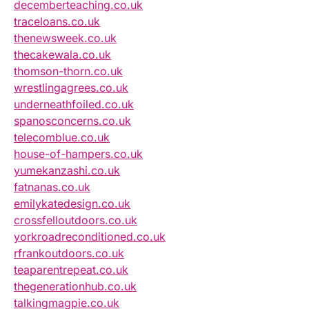
decemberteaching.co.uk
traceloans.co.uk
thenewsweek.co.uk
thecakewala.co.uk
thomson-thorn.co.uk
wrestlingagrees.co.uk
underneathfoiled.co.uk
spanosconcerns.co.uk
telecomblue.co.uk
house-of-hampers.co.uk
yumekanzashi.co.uk
fatnanas.co.uk
emilykatedesign.co.uk
crossfelloutdoors.co.uk
yorkroadreconditioned.co.uk
rfrankoutdoors.co.uk
teaparentrepeat.co.uk
thegenerationhub.co.uk
talkingmagpie.co.uk