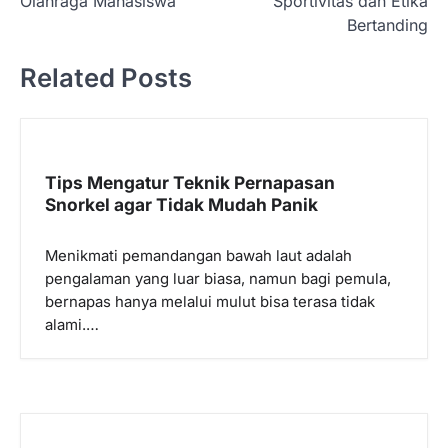
i
Olahraga Mahasiswa
Sportivitas dan Etika
Bertanding
g
a
Related Posts
s
i
p
Tips Mengatur Teknik Pernapasan
o
Snorkel agar Tidak Mudah Panik
s
Menikmati pemandangan bawah laut adalah
pengalaman yang luar biasa, namun bagi pemula,
bernapas hanya melalui mulut bisa terasa tidak
alami.…