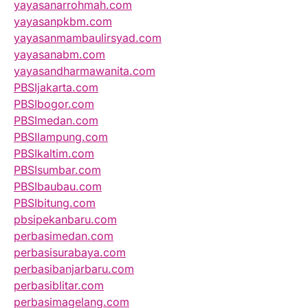
yayasanarrohmah.com
yayasanpkbm.com
yayasanmambaulirsyad.com
yayasanabm.com
yayasandharmawanita.com
PBSIjakarta.com
PBSIbogor.com
PBSImedan.com
PBSIlampung.com
PBSIkaltim.com
PBSIsumbar.com
PBSIbaubau.com
PBSIbitung.com
pbsipekanbaru.com
perbasimedan.com
perbasisurabaya.com
perbasibanjarbaru.com
perbasiblitar.com
perbasimagelang.com