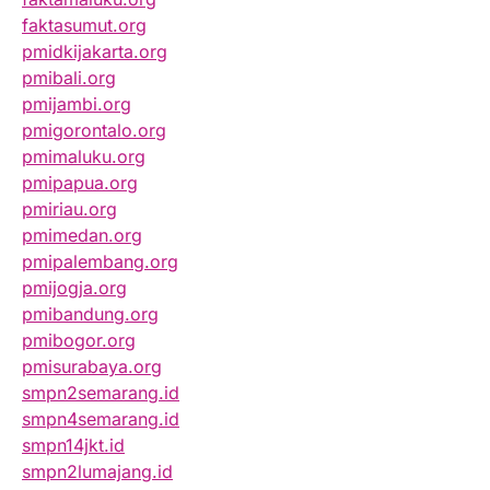
faktasumut.org
pmidkijakarta.org
pmibali.org
pmijambi.org
pmigorontalo.org
pmimaluku.org
pmipapua.org
pmiriau.org
pmimedan.org
pmipalembang.org
pmijogja.org
pmibandung.org
pmibogor.org
pmisurabaya.org
smpn2semarang.id
smpn4semarang.id
smpn14jkt.id
smpn2lumajang.id