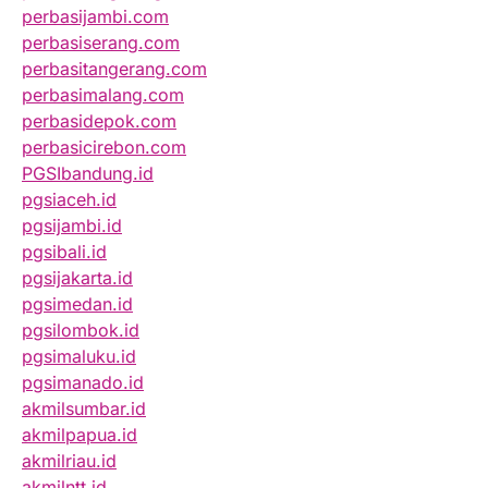
perbasijambi.com
perbasiserang.com
perbasitangerang.com
perbasimalang.com
perbasidepok.com
perbasicirebon.com
PGSIbandung.id
pgsiaceh.id
pgsijambi.id
pgsibali.id
pgsijakarta.id
pgsimedan.id
pgsilombok.id
pgsimaluku.id
pgsimanado.id
akmilsumbar.id
akmilpapua.id
akmilriau.id
akmilntt.id