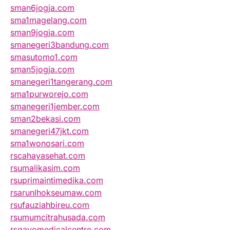
sman6jogja.com
sma1magelang.com
sman9jogja.com
smanegeri3bandung.com
smasutomo1.com
sman5jogja.com
smanegeri1tangerang.com
sma1purworejo.com
smanegeri1jember.com
sman2bekasi.com
smanegeri47jkt.com
sma1wonosari.com
rscahayasehat.com
rsumalikasim.com
rsuprimaintimedika.com
rsarunlhokseumaw.com
rsufauziahbireu.com
rsumumcitrahusada.com
rsgayomedicalcentre.com