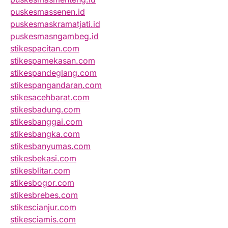
puskesmassenen.id
puskesmaskramatjati.id
puskesmasngambeg.id
stikespacitan.com
stikespamekasan.com
stikespandeglang.com
stikespangandaran.com
stikesacehbarat.com
stikesbadung.com
stikesbanggai.com
stikesbangka.com
stikesbanyumas.com
stikesbekasi.com
stikesblitar.com
stikesbogor.com
stikesbrebes.com
stikescianjur.com
stikesciamis.com