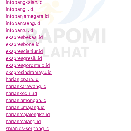
infobangkalan.id
infobangli.id
infobanjarnegara.id
infobantaeng.id
infobantul.id
ekspresbekasi.id
ekspresbone.id
eksprescianjur.id
ekspresgresik.id
ekspresgorontalo.id
ekspresindramayu.id
harianjepara.id
hariankarawang.id
hariankediri.id
harianlamongan.id
harianlumajang.id
harianmajalengka.id
harianmalang.id
smanics-serpong.id