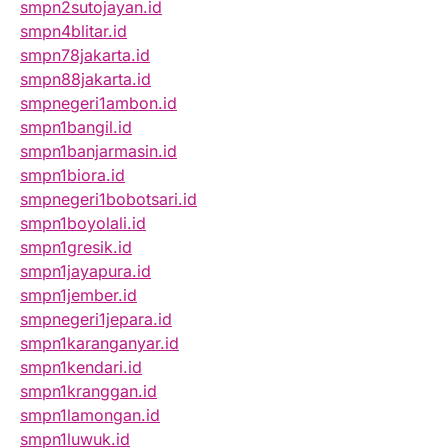
smpn2sutojayan.id
smpn4blitar.id
smpn78jakarta.id
smpn88jakarta.id
smpnegeri1ambon.id
smpn1bangil.id
smpn1banjarmasin.id
smpn1biora.id
smpnegeri1bobotsari.id
smpn1boyolali.id
smpn1gresik.id
smpn1jayapura.id
smpn1jember.id
smpnegeri1jepara.id
smpn1karanganyar.id
smpn1kendari.id
smpn1kranggan.id
smpn1lamongan.id
smpn1luwuk.id