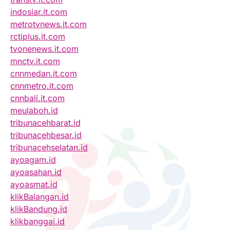
indosiar.it.com
metrotvnews.it.com
rctiplus.it.com
tvonenews.it.com
mnctv.it.com
cnnmedan.it.com
cnnmetro.it.com
cnnbali.it.com
meulaboh.id
tribunacehbarat.id
tribunacehbesar.id
tribunacehselatan.id
ayoagam.id
ayoasahan.id
ayoasmat.id
klikBalangan.id
klikBandung.id
klikbanggai.id