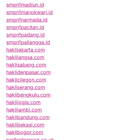
smpn1madiun.id
smpn1manokwari.id
smpn1narmada.id
smpn1pacitan.id
smpn1padang.id
smpn1pailangga.id
haklijakarta.com
haklilangsa.com
haklisabang.com
haklidenpasar.com
haklicilegon.com
hakliserang.com
haklibengkulu.com
haklijogja.com
haklijambi.com
haklibandung.com
haklibekasi.com
haklibogor.com
perfectperson.co.uk