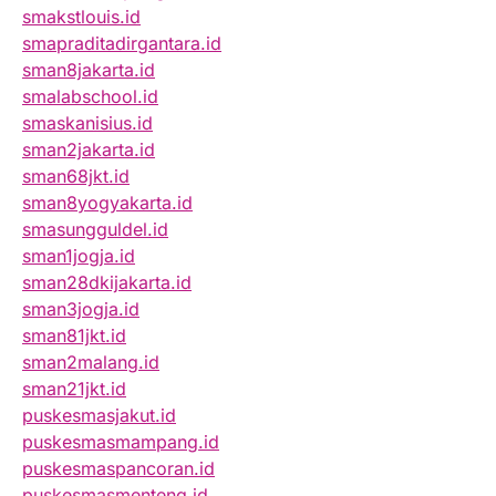
smakstlouis.id
smapraditadirgantara.id
sman8jakarta.id
smalabschool.id
smaskanisius.id
sman2jakarta.id
sman68jkt.id
sman8yogyakarta.id
smasungguldel.id
sman1jogja.id
sman28dkijakarta.id
sman3jogja.id
sman81jkt.id
sman2malang.id
sman21jkt.id
puskesmasjakut.id
puskesmasmampang.id
puskesmaspancoran.id
puskesmasmenteng.id