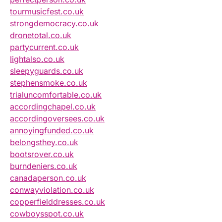
tourmusicfest.co.uk
strongdemocracy.co.uk
dronetotal.co.uk
partycurrent.co.uk
lightalso.co.uk
sleepyguards.co.uk
stephensmoke.co.uk
trialuncomfortable.co.uk
accordingchapel.co.uk
accordingoversees.co.uk
annoyingfunded.co.uk
belongsthey.co.uk
bootsrover.co.uk
burndeniers.co.uk
canadaperson.co.uk
conwayviolation.co.uk
copperfielddresses.co.uk
cowboysspot.co.uk