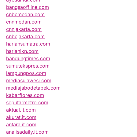
bangsaoffline.com
cnbcmedan.com
cnnmedan.com
cnnjakarta.com
cnbcjakarta.com
hariansumatra.com
harianikn.com
bandungtimes.com
sumutekspres.com
lampungpos.com
mediasulawesi.com
mediajabodetabek.com
kabarflores.com
seputarmetro.com
aktual.it.com
akurat.it.com
antara.it.com
analisadaily.it.com