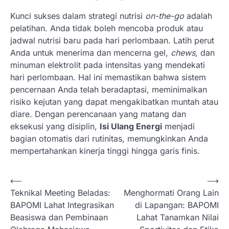
Kunci sukses dalam strategi nutrisi
on-the-go
adalah
pelatihan. Anda tidak boleh mencoba produk atau
jadwal nutrisi baru pada hari perlombaan. Latih perut
Anda untuk menerima dan mencerna gel,
chews
, dan
minuman elektrolit pada intensitas yang mendekati
hari perlombaan. Hal ini memastikan bahwa sistem
pencernaan Anda telah beradaptasi, meminimalkan
risiko kejutan yang dapat mengakibatkan muntah atau
diare. Dengan perencanaan yang matang dan
eksekusi yang disiplin,
Isi Ulang Energi
menjadi
bagian otomatis dari rutinitas, memungkinkan Anda
mempertahankan kinerja tinggi hingga garis finis.
N
⟵
⟶
Teknikal Meeting Beladas:
Menghormati Orang Lain
a
BAPOMI Lahat Integrasikan
di Lapangan: BAPOMI
v
Beasiswa dan Pembinaan
Lahat Tanamkan Nilai