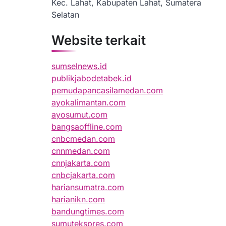
Kec. Lahat, Kabupaten Lahat, Sumatera
Selatan
Website terkait
sumselnews.id
publikjabodetabek.id
pemudapancasilamedan.com
ayokalimantan.com
ayosumut.com
bangsaoffline.com
cnbcmedan.com
cnnmedan.com
cnnjakarta.com
cnbcjakarta.com
hariansumatra.com
harianikn.com
bandungtimes.com
sumutekspres.com