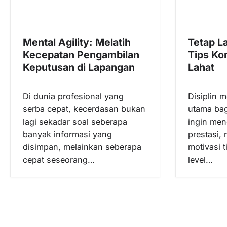
a
s
i
Mental Agility: Melatih
Tetap L
p
Kecepatan Pengambilan
Tips Ko
o
Keputusan di Lapangan
Lahat
s
Di dunia profesional yang
Disiplin 
serba cepat, kecerdasan bukan
utama bag
lagi sekadar soal seberapa
ingin men
banyak informasi yang
prestasi,
disimpan, melainkan seberapa
motivasi t
cepat seseorang…
level…