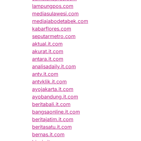
lampungpos.com
mediasulawesi.com
mediajabodetabek.com
kabarflores.com
seputarmetro.com
aktual.it.com
akurat.it.com
antara.it.com
analisadaily.it.com
antv.it.com
antvklik.it.com
ayojakarta.it.com
ayobandung.it.com
beritabali.it.com
bangsaonline.it.com
beritajatim.it.com
beritasatu.it.com
bernas.it.com