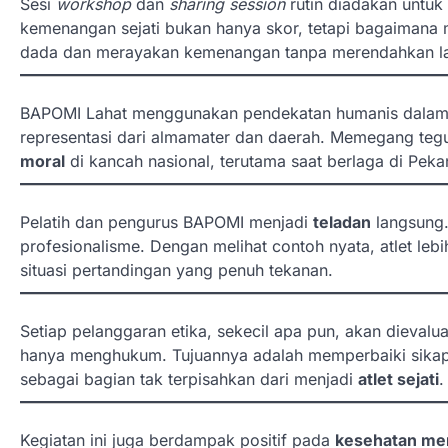
Sesi
workshop
dan
sharing session
rutin diadakan unt
kemenangan sejati bukan hanya skor, tetapi bagaimana 
dada dan merayakan kemenangan tanpa merendahkan l
BAPOMI Lahat menggunakan pendekatan humanis dalam p
representasi dari almamater dan daerah. Memegang te
moral
di kancah nasional, terutama saat berlaga di Pe
Pelatih dan pengurus BAPOMI menjadi
teladan
langsung.
profesionalisme. Dengan melihat contoh nyata, atlet leb
situasi pertandingan yang penuh tekanan.
Setiap pelanggaran etika, sekecil apa pun, akan dievalua
hanya menghukum. Tujuannya adalah memperbaiki si
sebagai bagian tak terpisahkan dari menjadi
atlet sejati
.
Kegiatan ini juga berdampak positif pada
kesehatan me