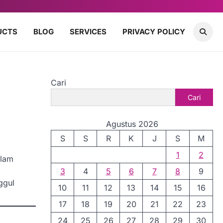
UCTS
BLOG
SERVICES
PRIVACY POLICY
Cari
Cari
Agustus 2026
S
S
R
K
J
S
M
1
2
alam
3
4
5
6
7
8
9
ggul
10
11
12
13
14
15
16
17
18
19
20
21
22
23
24
25
26
27
28
29
30