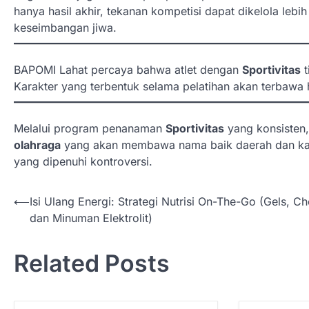
hanya hasil akhir, tekanan kompetisi dapat dikelola leb
keseimbangan jiwa.
BAPOMI Lahat percaya bahwa atlet dengan
Sportivitas
t
Karakter yang terbentuk selama pelatihan akan terbaw
Melalui program penanaman
Sportivitas
yang konsisten,
olahraga
yang akan membawa nama baik daerah dan kamp
yang dipenuhi kontroversi.
N
⟵
Isi Ulang Energi: Strategi Nutrisi On-The-Go (Gels, C
dan Minuman Elektrolit)
a
v
Related Posts
i
g