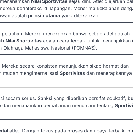
uk menanamkan
Nilai Sportivitas
sejak dini. Atlet diajarkan b
mereka berinteraksi di lapangan. Menerima kekalahan deng
awan adalah
prinsip utama
yang ditekankan.
elatihan. Mereka menekankan bahwa setiap atlet adalah
guh
Nilai Sportivitas
adalah cara terbaik untuk menunjukkan
kan Olahraga Mahasiswa Nasional (POMNAS).
 Mereka secara konsisten menunjukkan sikap hormat dan
ih mudah menginternalisasi
Sportivitas
dan menerapkannya
si secara serius. Sanksi yang diberikan bersifat edukatif, b
kap dan menanamkan pemahaman mendalam tentang
Sportiv
ntal
atlet. Dengan fokus pada proses dan upaya terbaik, b