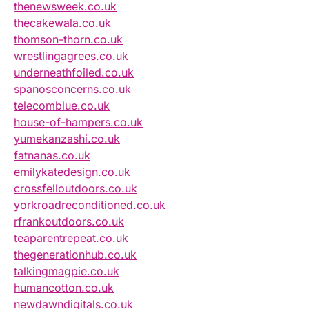
thenewsweek.co.uk
thecakewala.co.uk
thomson-thorn.co.uk
wrestlingagrees.co.uk
underneathfoiled.co.uk
spanosconcerns.co.uk
telecomblue.co.uk
house-of-hampers.co.uk
yumekanzashi.co.uk
fatnanas.co.uk
emilykatedesign.co.uk
crossfelloutdoors.co.uk
yorkroadreconditioned.co.uk
rfrankoutdoors.co.uk
teaparentrepeat.co.uk
thegenerationhub.co.uk
talkingmagpie.co.uk
humancotton.co.uk
newdawndigitals.co.uk