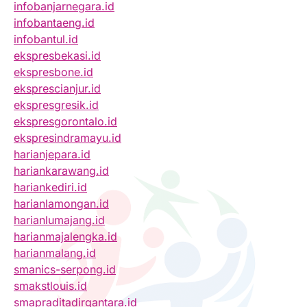
infobanjarnegara.id
infobantaeng.id
infobantul.id
ekspresbekasi.id
ekspresbone.id
eksprescianjur.id
ekspresgresik.id
ekspresgorontalo.id
ekspresindramayu.id
harianjepara.id
hariankarawang.id
hariankediri.id
harianlamongan.id
harianlumajang.id
harianmajalengka.id
harianmalang.id
smanics-serpong.id
smakstlouis.id
smapraditadirgantara.id