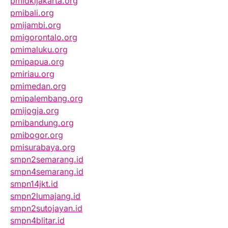
pmidkijakarta.org
pmibali.org
pmijambi.org
pmigorontalo.org
pmimaluku.org
pmipapua.org
pmiriau.org
pmimedan.org
pmipalembang.org
pmijogja.org
pmibandung.org
pmibogor.org
pmisurabaya.org
smpn2semarang.id
smpn4semarang.id
smpn14jkt.id
smpn2lumajang.id
smpn2sutojayan.id
smpn4blitar.id