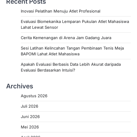
Recent Posts
Inovasi Pelatihan Menuju Atlet Profesional
Evaluasi Biomekanika Lemparan Pukulan Atlet Mahasiswa
Lahat Lewat Sensor
Cerita Kemenangan di Arena Jam Gadang Juara
Sesi Latihan Kelincahan Tangan Pembinaan Tenis Meja
BAPOMI Lahat Atlet Mahasiswa
Apakah Evaluasi Berbasis Data Lebih Akurat daripada
Evaluasi Berdasarkan Intuisi?
Archives
Agustus 2026
Juli 2026
Juni 2026
Mei 2026