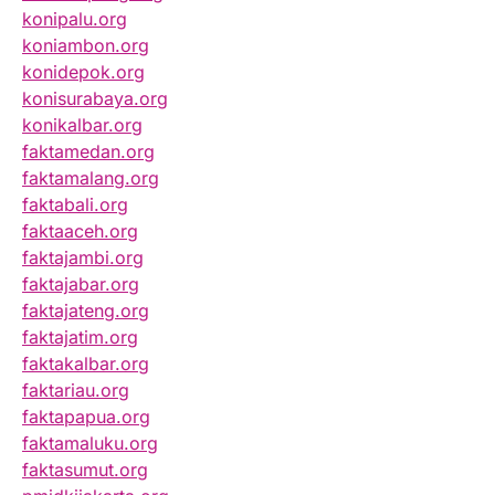
konipalu.org
koniambon.org
konidepok.org
konisurabaya.org
konikalbar.org
faktamedan.org
faktamalang.org
faktabali.org
faktaaceh.org
faktajambi.org
faktajabar.org
faktajateng.org
faktajatim.org
faktakalbar.org
faktariau.org
faktapapua.org
faktamaluku.org
faktasumut.org