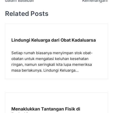
dalam Baseball
Kemenangan!
i
Related Posts
g
a
s
i
Lindungi Keluarga dari Obat Kadaluarsa
p
o
Setiap rumah biasanya menyimpan stok obat-
obatan untuk mengatasi keluhan kesehatan
s
ringan, namun seringkali kita lupa memeriksa
masa berlakunya. Lindungi Keluarga…
Menaklukkan Tantangan Fisik di