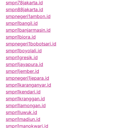
smpn78jakarta.id
smpn88jakarta.id
smpnegeri1ambon.id
smpn1bangil.id
smpn1banjarmasin.id
smpn1biora.id
smpnegeri1bobotsari.id
smpn1boyolali.id
smpn1gresik.id
smpn1jayapura.id
smpn1jember.id
smpnegeri1jepara.id
smpn1karanganyar.id
smpn1kendari.id
smpn1kranggan.id
smpn1lamongan.id
smpn1luwuk.id
smpn1madiun.id
smpn1manokwari.id