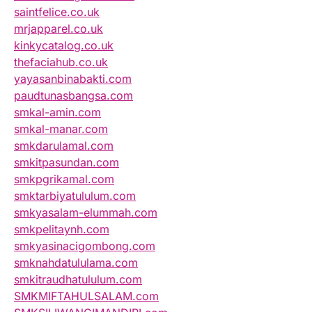
saintfelice.co.uk
mrjapparel.co.uk
kinkycatalog.co.uk
thefaciahub.co.uk
yayasanbinabakti.com
paudtunasbangsa.com
smkal-amin.com
smkal-manar.com
smkdarulamal.com
smkitpasundan.com
smkpgrikamal.com
smktarbiyatululum.com
smkyasalam-elummah.com
smkpelitaynh.com
smkyasinacigombong.com
smknahdatululama.com
smkitraudhatululum.com
SMKMIFTAHULSALAM.com