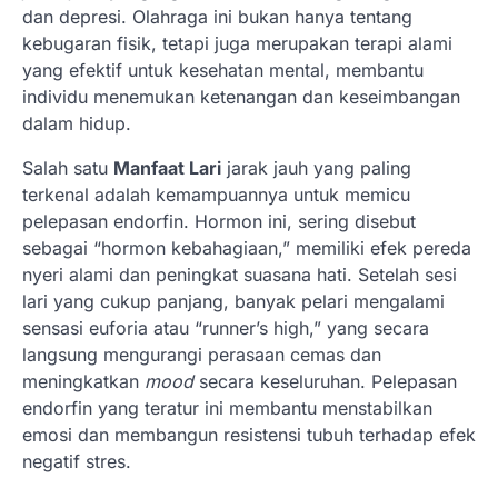
dan depresi. Olahraga ini bukan hanya tentang
kebugaran fisik, tetapi juga merupakan terapi alami
yang efektif untuk kesehatan mental, membantu
individu menemukan ketenangan dan keseimbangan
dalam hidup.
Salah satu
Manfaat Lari
jarak jauh yang paling
terkenal adalah kemampuannya untuk memicu
pelepasan endorfin. Hormon ini, sering disebut
sebagai “hormon kebahagiaan,” memiliki efek pereda
nyeri alami dan peningkat suasana hati. Setelah sesi
lari yang cukup panjang, banyak pelari mengalami
sensasi euforia atau “runner’s high,” yang secara
langsung mengurangi perasaan cemas dan
meningkatkan
mood
secara keseluruhan. Pelepasan
endorfin yang teratur ini membantu menstabilkan
emosi dan membangun resistensi tubuh terhadap efek
negatif stres.