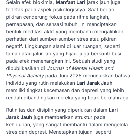
Selain efek biokimia,
Manfaat Lari
jarak jauh juga
terletak pada aspek psikologisnya. Saat berlari,
pikiran cenderung fokus pada ritme langkah,
pernapasan, dan sensasi tubuh. Ini menciptakan
bentuk meditasi aktif yang membantu mengalihkan
perhatian dari sumber-sumber stres atau pikiran
negatif. Lingkungan alami di luar ruangan, seperti
taman atau jalur lari yang hijau, juga berkontribusi
pada efek menenangkan ini. Sebuah studi yang
dipublikasikan di
Journal of Mental Health and
Physical Activity
pada Juni 2025 menunjukkan bahwa
individu yang rutin melakukan
Lari Jarak Jauh
memiliki tingkat kecemasan dan depresi yang lebih
rendah dibandingkan mereka yang tidak berolahraga.
Rutinitas dan disiplin yang diperlukan dalam
Lari
Jarak Jauh
juga memberikan struktur pada
kehidupan, yang sangat membantu dalam mengelola
stres dan depresi. Menetapkan tujuan, seperti