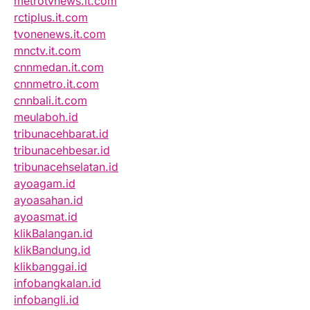
metrotvnews.it.com
rctiplus.it.com
tvonenews.it.com
mnctv.it.com
cnnmedan.it.com
cnnmetro.it.com
cnnbali.it.com
meulaboh.id
tribunacehbarat.id
tribunacehbesar.id
tribunacehselatan.id
ayoagam.id
ayoasahan.id
ayoasmat.id
klikBalangan.id
klikBandung.id
klikbanggai.id
infobangkalan.id
infobangli.id