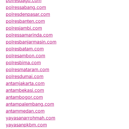
polresdago.com
polressabang.com
polresdenpasar.com
polresbanten.com
polresjambi.com
polressamarinda.com
polresbanjarmasin.com
polresbatam.com
polresambon.com
polresbima.com
polresmataram.com
polresdumai.com
antamjakarta.com
antambekasi.com
antambogor.com
antampalembang.com
antammedan.com
yayasanarrohmah.com
yayasanpkbm.com