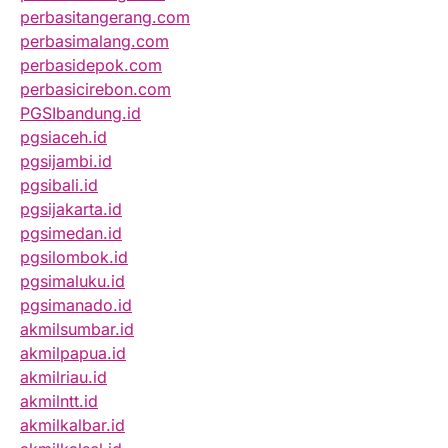
perbasitangerang.com
perbasimalang.com
perbasidepok.com
perbasicirebon.com
PGSIbandung.id
pgsiaceh.id
pgsijambi.id
pgsibali.id
pgsijakarta.id
pgsimedan.id
pgsilombok.id
pgsimaluku.id
pgsimanado.id
akmilsumbar.id
akmilpapua.id
akmilriau.id
akmilntt.id
akmilkalbar.id