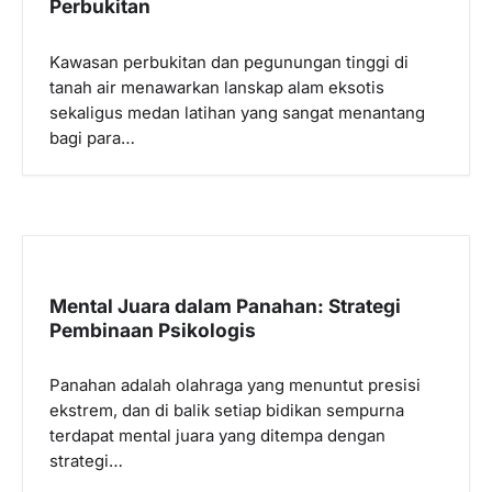
Perbukitan
Kawasan perbukitan dan pegunungan tinggi di
tanah air menawarkan lanskap alam eksotis
sekaligus medan latihan yang sangat menantang
bagi para…
Mental Juara dalam Panahan: Strategi
Pembinaan Psikologis
Panahan adalah olahraga yang menuntut presisi
ekstrem, dan di balik setiap bidikan sempurna
terdapat mental juara yang ditempa dengan
strategi…