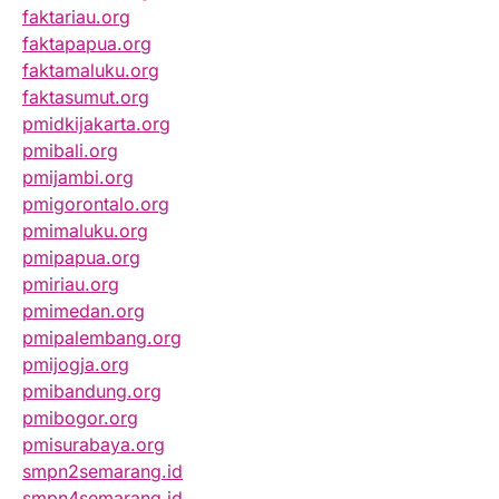
faktariau.org
faktapapua.org
faktamaluku.org
faktasumut.org
pmidkijakarta.org
pmibali.org
pmijambi.org
pmigorontalo.org
pmimaluku.org
pmipapua.org
pmiriau.org
pmimedan.org
pmipalembang.org
pmijogja.org
pmibandung.org
pmibogor.org
pmisurabaya.org
smpn2semarang.id
smpn4semarang.id