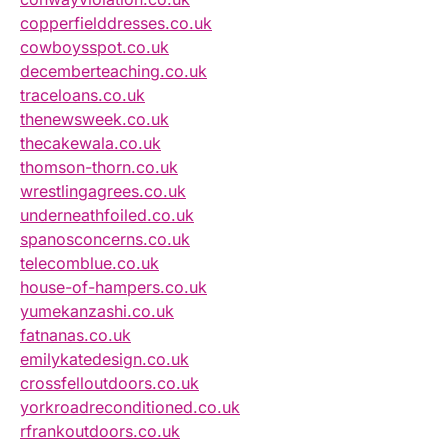
copperfielddresses.co.uk
cowboysspot.co.uk
decemberteaching.co.uk
traceloans.co.uk
thenewsweek.co.uk
thecakewala.co.uk
thomson-thorn.co.uk
wrestlingagrees.co.uk
underneathfoiled.co.uk
spanosconcerns.co.uk
telecomblue.co.uk
house-of-hampers.co.uk
yumekanzashi.co.uk
fatnanas.co.uk
emilykatedesign.co.uk
crossfelloutdoors.co.uk
yorkroadreconditioned.co.uk
rfrankoutdoors.co.uk