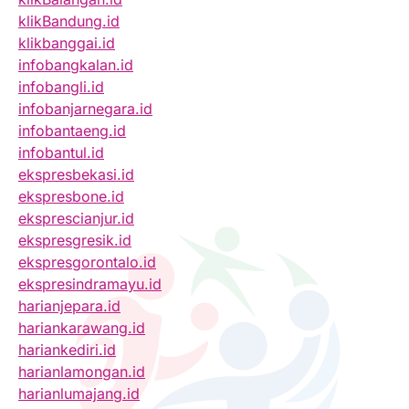
klikBandung.id
klikbanggai.id
infobangkalan.id
infobangli.id
infobanjarnegara.id
infobantaeng.id
infobantul.id
ekspresbekasi.id
ekspresbone.id
eksprescianjur.id
ekspresgresik.id
ekspresgorontalo.id
ekspresindramayu.id
harianjepara.id
hariankarawang.id
hariankediri.id
harianlamongan.id
harianlumajang.id