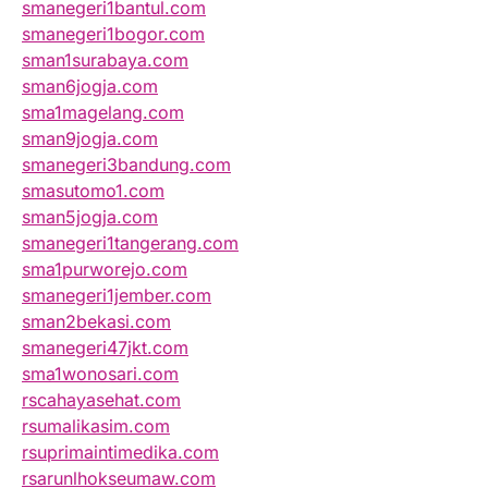
smanegeri1bantul.com
smanegeri1bogor.com
sman1surabaya.com
sman6jogja.com
sma1magelang.com
sman9jogja.com
smanegeri3bandung.com
smasutomo1.com
sman5jogja.com
smanegeri1tangerang.com
sma1purworejo.com
smanegeri1jember.com
sman2bekasi.com
smanegeri47jkt.com
sma1wonosari.com
rscahayasehat.com
rsumalikasim.com
rsuprimaintimedika.com
rsarunlhokseumaw.com