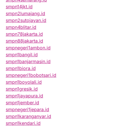
smpn14jkt.id
smpn2lumajang.id
smpn2sutojayan.id
smpn4blitar.id
smpn78jakarta.id
smpn88jakarta.id
smpnegeri1ambon.id
smpn1bangil.id
smpn1banjarmasin.id
smpn1biora.id
smpnegeri1bobotsari.id
smpn1boyolali.id
smpn1gresik.id
smpn1jayapura.id
smpn1jember.id
smpnegeri1jepara.id
smpn1karanganyar.id
smpn1kendari.id