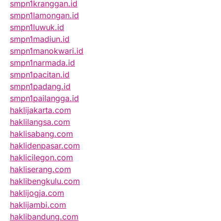
smpn1kranggan.id
smpn1lamongan.id
smpn1luwuk.id
smpn1madiun.id
smpn1manokwari.id
smpn1narmada.id
smpn1pacitan.id
smpn1padang.id
smpn1pailangga.id
haklijakarta.com
haklilangsa.com
haklisabang.com
haklidenpasar.com
haklicilegon.com
hakliserang.com
haklibengkulu.com
haklijogja.com
haklijambi.com
haklibandung.com