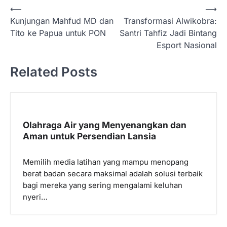
N
⟵
⟶
Kunjungan Mahfud MD dan
Transformasi Alwikobra:
a
Tito ke Papua untuk PON
Santri Tahfiz Jadi Bintang
v
Esport Nasional
i
Related Posts
g
a
s
i
Olahraga Air yang Menyenangkan dan
p
Aman untuk Persendian Lansia
o
Memilih media latihan yang mampu menopang
s
berat badan secara maksimal adalah solusi terbaik
bagi mereka yang sering mengalami keluhan
nyeri…