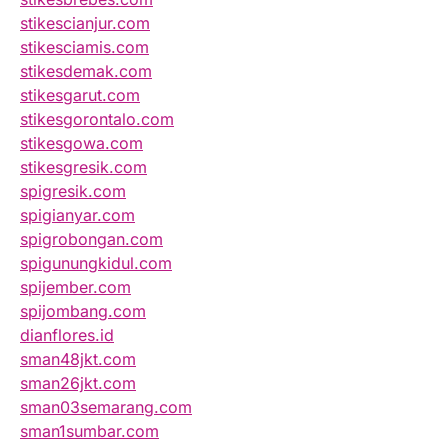
stikescianjur.com
stikesciamis.com
stikesdemak.com
stikesgarut.com
stikesgorontalo.com
stikesgowa.com
stikesgresik.com
spigresik.com
spigianyar.com
spigrobongan.com
spigunungkidul.com
spijember.com
spijombang.com
dianflores.id
sman48jkt.com
sman26jkt.com
sman03semarang.com
sman1sumbar.com