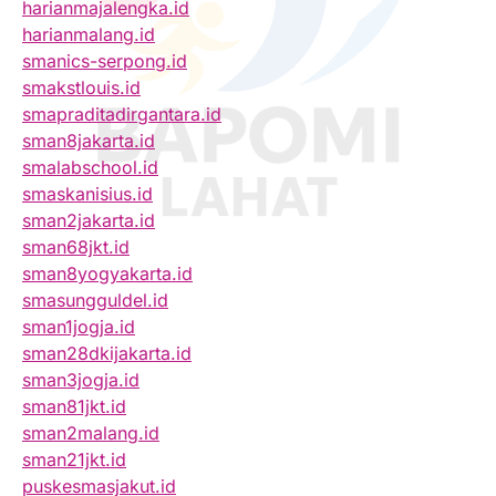
harianmajalengka.id
harianmalang.id
smanics-serpong.id
smakstlouis.id
smapraditadirgantara.id
sman8jakarta.id
smalabschool.id
smaskanisius.id
sman2jakarta.id
sman68jkt.id
sman8yogyakarta.id
smasungguldel.id
sman1jogja.id
sman28dkijakarta.id
sman3jogja.id
sman81jkt.id
sman2malang.id
sman21jkt.id
puskesmasjakut.id