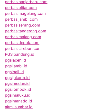
perbasibanjarbaru.com
perbasiblitar.com
perbasimagelang.com
perbasijambi.com
perbasiserang.com
perbasitangerang.com
perbasimalang.com
perbasidepok.com
perbasicirebon.com
PGSIbandung.id
pgsiaceh.id
pgsijambi.id
pgsibali.id
pgsijakarta.id
pgsimedan.id
pgsilombok.id
pgsimaluku.id
pgsimanado.id
akmilsumbar.id