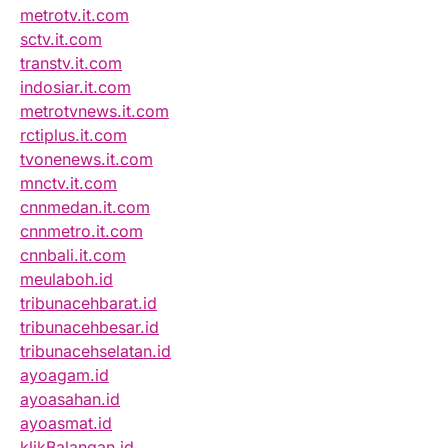
metrotv.it.com
sctv.it.com
transtv.it.com
indosiar.it.com
metrotvnews.it.com
rctiplus.it.com
tvonenews.it.com
mnctv.it.com
cnnmedan.it.com
cnnmetro.it.com
cnnbali.it.com
meulaboh.id
tribunacehbarat.id
tribunacehbesar.id
tribunacehselatan.id
ayoagam.id
ayoasahan.id
ayoasmat.id
klikBalangan.id