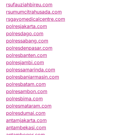
rsufauziahbireu.com
rsumumcitrahusada.com
rsgayomedicalcentre.com
polresjakarta.com
polresdago.com
polressabang.com
polresdenpasar.com
polresbanten.com
polresjambi.com
polressamarinda.com
polresbanjarmasin.com
polresbatam.com
polresambon.com
polresbima.com
polresmataram.com
polresdumai.com
antamjakarta.com
antambekasi.com
antambogor.com