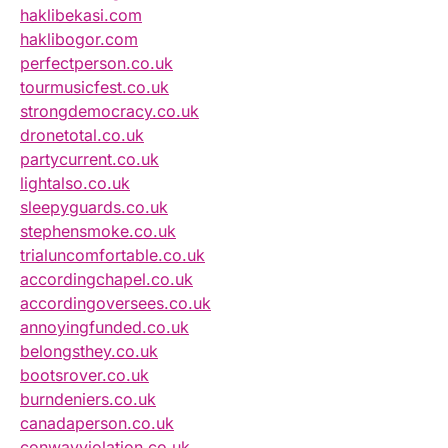
haklibekasi.com
haklibogor.com
perfectperson.co.uk
tourmusicfest.co.uk
strongdemocracy.co.uk
dronetotal.co.uk
partycurrent.co.uk
lightalso.co.uk
sleepyguards.co.uk
stephensmoke.co.uk
trialuncomfortable.co.uk
accordingchapel.co.uk
accordingoversees.co.uk
annoyingfunded.co.uk
belongsthey.co.uk
bootsrover.co.uk
burndeniers.co.uk
canadaperson.co.uk
conwayviolation.co.uk