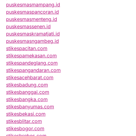
puskesmasmampang.id
puskesmaspancoran.id
puskesmasmenteng.id
puskesmassenen.id
puskesmaskramatjati.id
puskesmasngambeg.id
stikespacitan.com
stikespamekasan.com
stikespandeglang.com
stikespangandaran.com
stikesacehbarat.com
stikesbadung.com
stikesbanggai.com
stikesbangka.com
stikesbanyumas.com
stikesbekasi.com
stikesblitar.com
stikesbogor.com
stikesbrebes.com