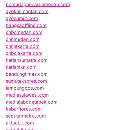
pemudapancasilamedan.com
ayokalimantan.com
ayosumut.com
bangsaoffline.com
cnbcmedan.com
cnnmedan.com
cnnjakarta.com
cnbcjakarta.com
hariansumatra.com
harianikn.com
bandungtimes.com
sumutekspres.com
lampungpos.com
mediasulawesi.com
mediajabodetabek.com
kabarflores.com
seputarmetro.com
aktual.it.com
akurat.it.com