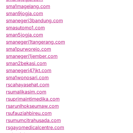
sma1magelang.com
sman9jogja.com
smanegeri3bandung.com
smasutomo1.com
sman5jogja.com
smanegeri1tangerang.com
sma1purworejo.com
smanegeri1jember.com
sman2bekasi.com
smanegeri47jkt.com
sma1wonosari.com
rscahayasehat.com
rsumalikasim.com
rsuprimaintimedika.com
rsarunlhokseumaw.com
rsufauziahbireu.com
rsumumcitrahusada.com
rsgayomedicalcentre.com