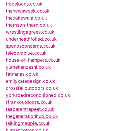
traceloans.co.uk
thenewsweek.co.uk
thecakewala.co.uk
thomson-thorn.co.uk
wrestlingagrees.co.uk
underneathfoiled.co.uk
spanosconcerns.co.uk
telecomblue.co.uk
house-of-hampers.co.uk
yumekanzashi.co.uk
fatnanas.co.uk
emilykatedesign.co.uk
crossfelloutdoors.co.uk
yorkroadreconditioned.co.uk
rfrankoutdoors.co.uk
teaparentrepeat.co.uk
thegenerationhub.co.uk
talkingmagpie.co.uk
humancotton.co.uk