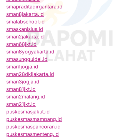
smapraditadirgantara.id
sman8jakarta.id
smalabschool.id
smaskanisius.id
sman2jakarta.id
sman68jkt.id
sman8yogyakarta.id
smasungguldel.id
sman1jogja.id
sman28dkijakarta.id
sman3jogja.id
sman81jkt.id
sman2malang.id
sman21jkt.id
puskesmasjakut.id
puskesmasmampang.id
puskesmaspancoran.id
puskesmasmenteng.id