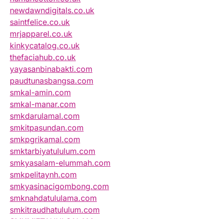
newdawndigitals.co.uk
saintfelice.co.uk
mrjapparel.co.uk
kinkycatalog.co.uk
thefaciahub.co.uk
yayasanbinabakti.com
paudtunasbangsa.com
smkal-amin.com
smkal-manar.com
smkdarulamal.com
smkitpasundan.com
smkpgrikamal.com
smktarbiyatululum.com
smkyasalam-elummah.com
smkpelitaynh.com
smkyasinacigombong.com
smknahdatululama.com
smkitraudhatululum.com