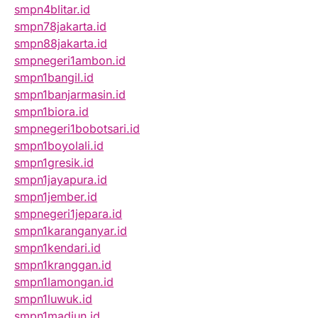
smpn4blitar.id
smpn78jakarta.id
smpn88jakarta.id
smpnegeri1ambon.id
smpn1bangil.id
smpn1banjarmasin.id
smpn1biora.id
smpnegeri1bobotsari.id
smpn1boyolali.id
smpn1gresik.id
smpn1jayapura.id
smpn1jember.id
smpnegeri1jepara.id
smpn1karanganyar.id
smpn1kendari.id
smpn1kranggan.id
smpn1lamongan.id
smpn1luwuk.id
smpn1madiun.id