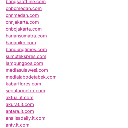
bangsaoffline.com
cnbcmedan.com
cnnmedan.com
cnnjakarta.com
cnbcjakarta.com
hariansumatra.com
harianikn.com
bandungtimes.com
sumutekspres.com
lampungpos.com
mediasulawesi.com
mediajabodetabek.com
kabarflores.com
seputarmetro.com
aktual.it.com
akurat.it.com
antara.it.com
analisadaily.it.com
antv.it.com