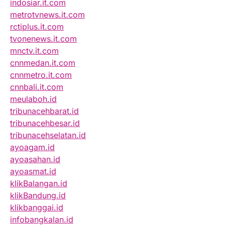
indosiar.it.com
metrotvnews.it.com
rctiplus.it.com
tvonenews.it.com
mnctv.it.com
cnnmedan.it.com
cnnmetro.it.com
cnnbali.it.com
meulaboh.id
tribunacehbarat.id
tribunacehbesar.id
tribunacehselatan.id
ayoagam.id
ayoasahan.id
ayoasmat.id
klikBalangan.id
klikBandung.id
klikbanggai.id
infobangkalan.id