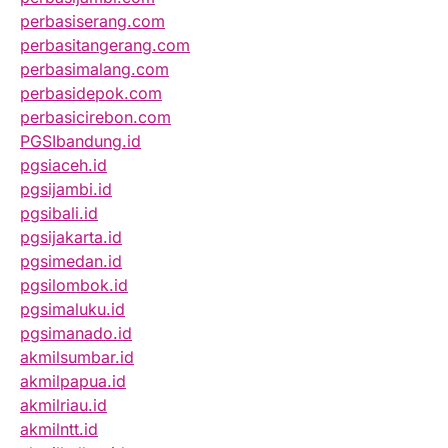
perbasiserang.com
perbasitangerang.com
perbasimalang.com
perbasidepok.com
perbasicirebon.com
PGSIbandung.id
pgsiaceh.id
pgsijambi.id
pgsibali.id
pgsijakarta.id
pgsimedan.id
pgsilombok.id
pgsimaluku.id
pgsimanado.id
akmilsumbar.id
akmilpapua.id
akmilriau.id
akmilntt.id