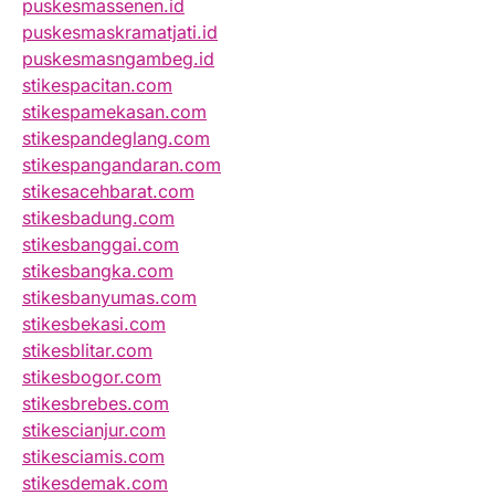
puskesmassenen.id
puskesmaskramatjati.id
puskesmasngambeg.id
stikespacitan.com
stikespamekasan.com
stikespandeglang.com
stikespangandaran.com
stikesacehbarat.com
stikesbadung.com
stikesbanggai.com
stikesbangka.com
stikesbanyumas.com
stikesbekasi.com
stikesblitar.com
stikesbogor.com
stikesbrebes.com
stikescianjur.com
stikesciamis.com
stikesdemak.com