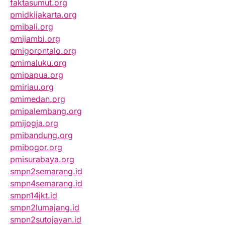
faktasumut.org
pmidkijakarta.org
pmibali.org
pmijambi.org
pmigorontalo.org
pmimaluku.org
pmipapua.org
pmiriau.org
pmimedan.org
pmipalembang.org
pmijogja.org
pmibandung.org
pmibogor.org
pmisurabaya.org
smpn2semarang.id
smpn4semarang.id
smpn14jkt.id
smpn2lumajang.id
smpn2sutojayan.id