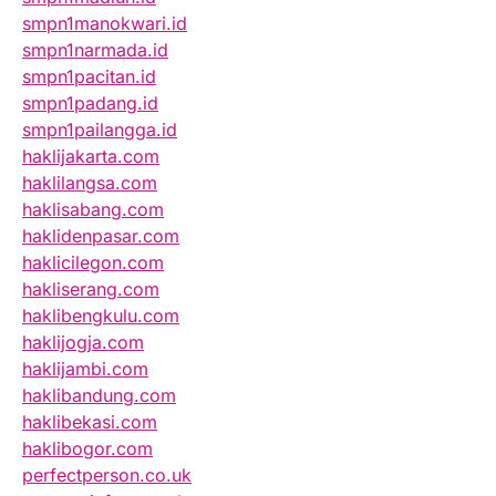
smpn1manokwari.id
smpn1narmada.id
smpn1pacitan.id
smpn1padang.id
smpn1pailangga.id
haklijakarta.com
haklilangsa.com
haklisabang.com
haklidenpasar.com
haklicilegon.com
hakliserang.com
haklibengkulu.com
haklijogja.com
haklijambi.com
haklibandung.com
haklibekasi.com
haklibogor.com
perfectperson.co.uk