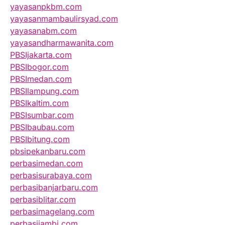
yayasanpkbm.com
yayasanmambaulirsyad.com
yayasanabm.com
yayasandharmawanita.com
PBSIjakarta.com
PBSIbogor.com
PBSImedan.com
PBSIlampung.com
PBSIkaltim.com
PBSIsumbar.com
PBSIbaubau.com
PBSIbitung.com
pbsipekanbaru.com
perbasimedan.com
perbasisurabaya.com
perbasibanjarbaru.com
perbasiblitar.com
perbasimagelang.com
perbasijambi.com