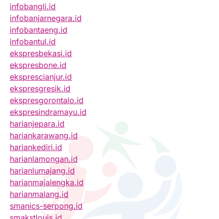
infobangli.id
infobanjarnegara.id
infobantaeng.id
infobantul.id
ekspresbekasi.id
ekspresbone.id
eksprescianjur.id
ekspresgresik.id
ekspresgorontalo.id
ekspresindramayu.id
harianjepara.id
hariankarawang.id
hariankediri.id
harianlamongan.id
harianlumajang.id
harianmajalengka.id
harianmalang.id
smanics-serpong.id
smakstlouis.id