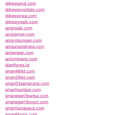
stikesgarut.com
stikesgorontalo.com
stikesgowa.com
stikesgresik.com
spigresik.com
spigianyar.com
spigrobongan.com
spigunungkidul.com
spijember.com
spijombang.com
dianflores.id
sman48jkt.com
sman26jkt.com
sman03semarang.com
sman1sumbar.com
smanegeri1bantul.com
smanegeri1bogor.com
sman1surabaya.com
sman6jogja.com