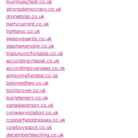
tourmusicfest.co.uk
strongdemocracy.co.uk
dronetotal.co.uk
partycurrent.co.uk
lightalso.co.uk
sleepyguards.co.uk
stephensmoke.co.uk
trialuncomfortable.co.uk
accordingchapel.co.uk
accordingoversees.co.uk
annoyingfunded.co.uk
belongsthey.co.uk
bootsrover.co.uk
burndeniers.co.uk
canadaperson.co.uk
conwayviolation.co.uk
copperfielddresses.co.uk
cowboysspot.co.uk
decemberteaching.co.uk