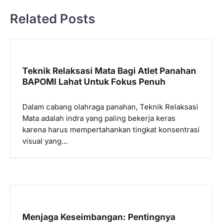
g
Related Posts
a
s
i
p
Teknik Relaksasi Mata Bagi Atlet Panahan
BAPOMI Lahat Untuk Fokus Penuh
o
s
Dalam cabang olahraga panahan, Teknik Relaksasi
Mata adalah indra yang paling bekerja keras
karena harus mempertahankan tingkat konsentrasi
visual yang…
Menjaga Keseimbangan: Pentingnya