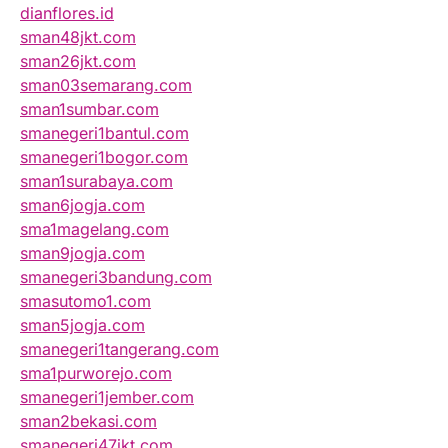
dianflores.id
sman48jkt.com
sman26jkt.com
sman03semarang.com
sman1sumbar.com
smanegeri1bantul.com
smanegeri1bogor.com
sman1surabaya.com
sman6jogja.com
sma1magelang.com
sman9jogja.com
smanegeri3bandung.com
smasutomo1.com
sman5jogja.com
smanegeri1tangerang.com
sma1purworejo.com
smanegeri1jember.com
sman2bekasi.com
smanegeri47jkt.com