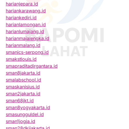
harianjepara.id
hariankarawang.id
hariankediri.id
harianlamongan.id
harianlumajang.id
harianmajalengka.id
harianmalang.id
smanics-serpong.id
smakstlouis.id
smapraditadirgantara.id
sman8jakarta.id
smalabschool.id
smaskanisius.id
sman2jakarta.id
sman68jkt.id
sman8yogyakarta.id
smasungguldel.id
sman1jogja.id
sman28dkijakarta.id