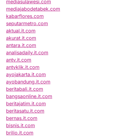
mediasulawesi.com
mediajabodetabek.com
kabarflores.com
seputarmetro.com
aktual.it.com
akurat.it.com
antara.it.com
analisadaily.it.com
antv.it.com
antvklik.it.com
ayojakarta.it.com
ayobandung.it.com
beritabali.it.com
bangsaonline.it.com
beritajatim.it.com
beritasatu.it.com
bernas.it.com
bisnis.it.com
brilio.it.com