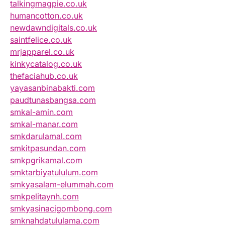
talkingmagpie.co.uk
humancotton.co.uk
newdawndigitals.co.uk
saintfelice.co.uk
mrjapparel.co.uk
kinkycatalog.co.uk
thefaciahub.co.uk
yayasanbinabakti.com
paudtunasbangsa.com
smkal-amin.com
smkal-manar.com
smkdarulamal.com
smkitpasundan.com
smkpgrikamal.com
smktarbiyatululum.com
smkyasalam-elummah.com
smkpelitaynh.com
smkyasinacigombong.com
smknahdatululama.com