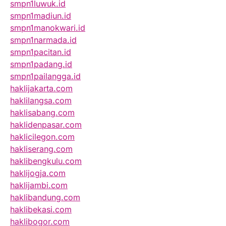
smpn1luwuk.id
smpn1madiun.id
smpn1manokwari.id
smpn1narmada.id
smpn1pacitan.id
smpn1padang.id
smpn1pailangga.id
haklijakarta.com
haklilangsa.com
haklisabang.com
haklidenpasar.com
haklicilegon.com
hakliserang.com
haklibengkulu.com
haklijogja.com
haklijambi.com
haklibandung.com
haklibekasi.com
haklibogor.com