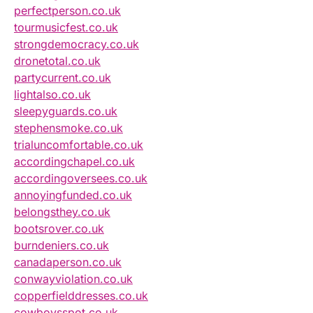
perfectperson.co.uk
tourmusicfest.co.uk
strongdemocracy.co.uk
dronetotal.co.uk
partycurrent.co.uk
lightalso.co.uk
sleepyguards.co.uk
stephensmoke.co.uk
trialuncomfortable.co.uk
accordingchapel.co.uk
accordingoversees.co.uk
annoyingfunded.co.uk
belongsthey.co.uk
bootsrover.co.uk
burndeniers.co.uk
canadaperson.co.uk
conwayviolation.co.uk
copperfielddresses.co.uk
cowboysspot.co.uk