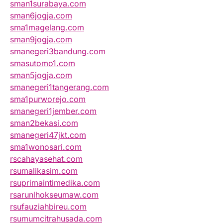
sman1surabaya.com
sman6jogja.com
sma1magelang.com
sman9jogja.com
smanegeri3bandung.com
smasutomo1.com
sman5jogja.com
smanegeri1tangerang.com
sma1purworejo.com
smanegeri1jember.com
sman2bekasi.com
smanegeri47jkt.com
sma1wonosari.com
rscahayasehat.com
rsumalikasim.com
rsuprimaintimedika.com
rsarunlhokseumaw.com
rsufauziahbireu.com
rsumumcitrahusada.com