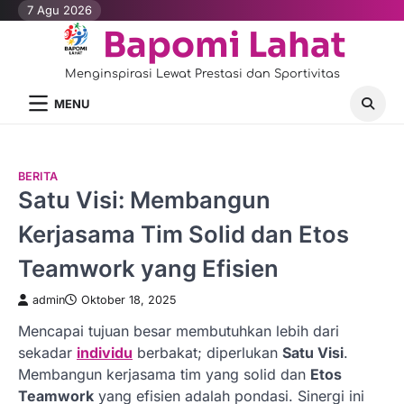
Skip
7 Agu 2026
to
Bapomi Lahat
content
Menginspirasi Lewat Prestasi dan Sportivitas
MENU
BERITA
Satu Visi: Membangun
Kerjasama Tim Solid dan Etos
Teamwork yang Efisien
admin
Oktober 18, 2025
Mencapai tujuan besar membutuhkan lebih dari
sekadar
individu
berbakat; diperlukan
Satu Visi
.
Membangun kerjasama tim yang solid dan
Etos
Teamwork
yang efisien adalah pondasi. Sinergi ini