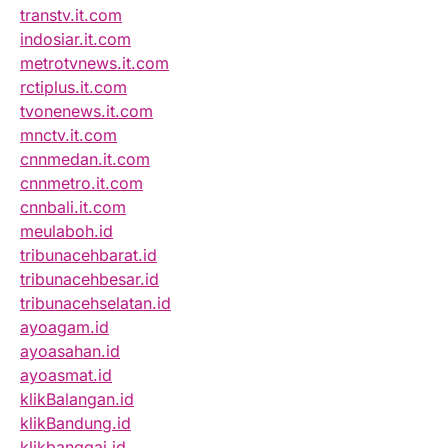
transtv.it.com
indosiar.it.com
metrotvnews.it.com
rctiplus.it.com
tvonenews.it.com
mnctv.it.com
cnnmedan.it.com
cnnmetro.it.com
cnnbali.it.com
meulaboh.id
tribunacehbarat.id
tribunacehbesar.id
tribunacehselatan.id
ayoagam.id
ayoasahan.id
ayoasmat.id
klikBalangan.id
klikBandung.id
klikbanggai.id