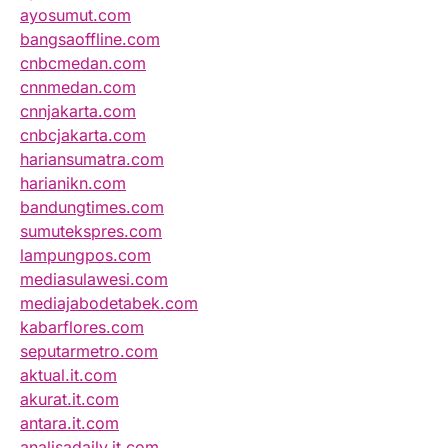
ayosumut.com
bangsaoffline.com
cnbcmedan.com
cnnmedan.com
cnnjakarta.com
cnbcjakarta.com
hariansumatra.com
harianikn.com
bandungtimes.com
sumutekspres.com
lampungpos.com
mediasulawesi.com
mediajabodetabek.com
kabarflores.com
seputarmetro.com
aktual.it.com
akurat.it.com
antara.it.com
analisadaily.it.com