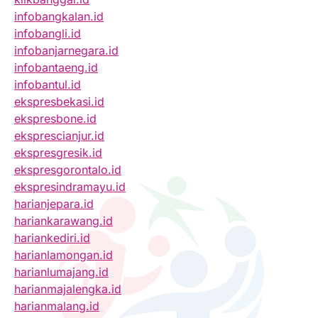
infobangkalan.id
infobangli.id
infobanjarnegara.id
infobantaeng.id
infobantul.id
ekspresbekasi.id
ekspresbone.id
eksprescianjur.id
ekspresgresik.id
ekspresgorontalo.id
ekspresindramayu.id
harianjepara.id
hariankarawang.id
hariankediri.id
harianlamongan.id
harianlumajang.id
harianmajalengka.id
harianmalang.id