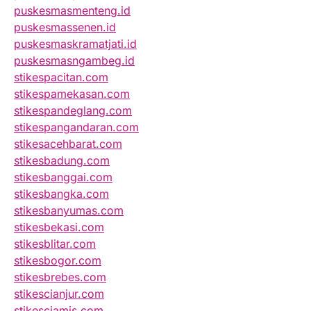
puskesmasmenteng.id
puskesmassenen.id
puskesmaskramatjati.id
puskesmasngambeg.id
stikespacitan.com
stikespamekasan.com
stikespandeglang.com
stikespangandaran.com
stikesacehbarat.com
stikesbadung.com
stikesbanggai.com
stikesbangka.com
stikesbanyumas.com
stikesbekasi.com
stikesblitar.com
stikesbogor.com
stikesbrebes.com
stikescianjur.com
stikesciamis.com