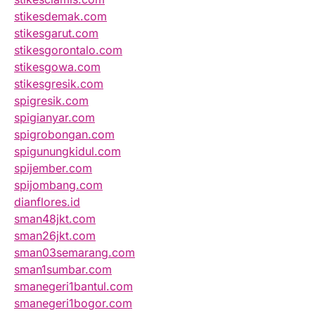
stikesdemak.com
stikesgarut.com
stikesgorontalo.com
stikesgowa.com
stikesgresik.com
spigresik.com
spigianyar.com
spigrobongan.com
spigunungkidul.com
spijember.com
spijombang.com
dianflores.id
sman48jkt.com
sman26jkt.com
sman03semarang.com
sman1sumbar.com
smanegeri1bantul.com
smanegeri1bogor.com