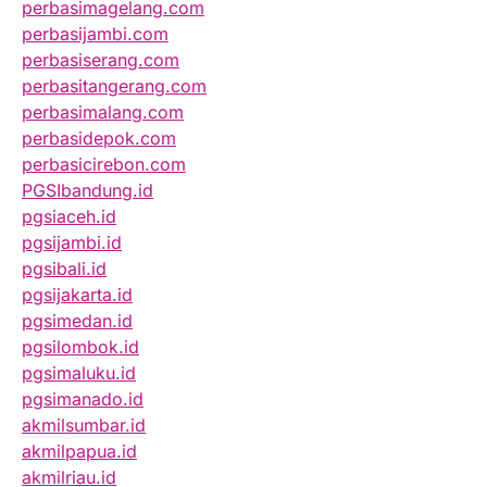
perbasimagelang.com
perbasijambi.com
perbasiserang.com
perbasitangerang.com
perbasimalang.com
perbasidepok.com
perbasicirebon.com
PGSIbandung.id
pgsiaceh.id
pgsijambi.id
pgsibali.id
pgsijakarta.id
pgsimedan.id
pgsilombok.id
pgsimaluku.id
pgsimanado.id
akmilsumbar.id
akmilpapua.id
akmilriau.id