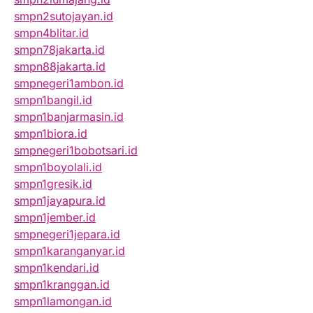
smpn2sutojayan.id
smpn4blitar.id
smpn78jakarta.id
smpn88jakarta.id
smpnegeri1ambon.id
smpn1bangil.id
smpn1banjarmasin.id
smpn1biora.id
smpnegeri1bobotsari.id
smpn1boyolali.id
smpn1gresik.id
smpn1jayapura.id
smpn1jember.id
smpnegeri1jepara.id
smpn1karanganyar.id
smpn1kendari.id
smpn1kranggan.id
smpn1lamongan.id