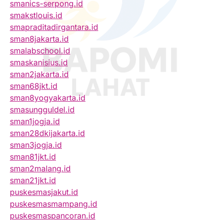
smanics-serpong.id
smakstlouis.id
smapraditadirgantara.id
sman8jakarta.id
smalabschool.id
smaskanisius.id
sman2jakarta.id
sman68jkt.id
sman8yogyakarta.id
smasungguldel.id
sman1jogja.id
sman28dkijakarta.id
sman3jogja.id
sman81jkt.id
sman2malang.id
sman21jkt.id
puskesmasjakut.id
puskesmasmampang.id
puskesmaspancoran.id