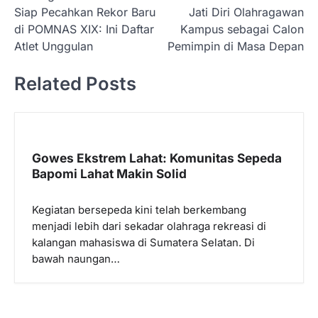
a
Siap Pecahkan Rekor Baru
Jati Diri Olahragawan
v
di POMNAS XIX: Ini Daftar
Kampus sebagai Calon
i
Atlet Unggulan
Pemimpin di Masa Depan
g
Related Posts
a
s
i
p
Gowes Ekstrem Lahat: Komunitas Sepeda
Bapomi Lahat Makin Solid
o
s
Kegiatan bersepeda kini telah berkembang
menjadi lebih dari sekadar olahraga rekreasi di
kalangan mahasiswa di Sumatera Selatan. Di
bawah naungan…