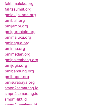
faktamaluku.org
faktasumut.org
pmidkijakarta.org
pmibali.org
pmijambi.org
pmigorontalo.org
pmimaluku.org
pmipapua.org
pmiriau.org
pmimedan.org
pmipalembang.org
pmijogja.org
pmibandung.org
pmibogor.org
pmisurabaya.org
smpn2semarang.id
smpn4semarang.id
smpn14jkt.id
smpn2lumajang.id