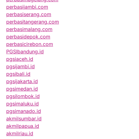
perbasijambi.com
perbasiserang.com
perbasitangerang.com
perbasimalang.com
perbasidepok.com
perbasicirebon.com
PGSIbandung.id
pgsiaceh.id
pgsijambi.id
pgsibali.id
pgsijakarta.id
pgsimedan.id
pgsilombok.id
pgsimaluku.id
pgsimanado.id
akmilsumbar.id
akmilpapua.id
akmilriau.id