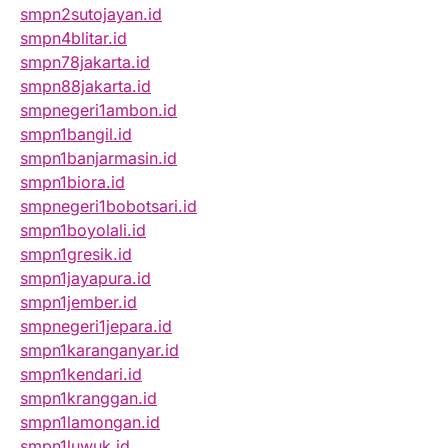
smpn2sutojayan.id
smpn4blitar.id
smpn78jakarta.id
smpn88jakarta.id
smpnegeri1ambon.id
smpn1bangil.id
smpn1banjarmasin.id
smpn1biora.id
smpnegeri1bobotsari.id
smpn1boyolali.id
smpn1gresik.id
smpn1jayapura.id
smpn1jember.id
smpnegeri1jepara.id
smpn1karanganyar.id
smpn1kendari.id
smpn1kranggan.id
smpn1lamongan.id
smpn1luwuk.id