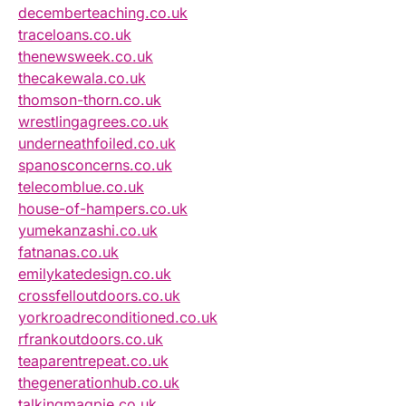
decemberteaching.co.uk
traceloans.co.uk
thenewsweek.co.uk
thecakewala.co.uk
thomson-thorn.co.uk
wrestlingagrees.co.uk
underneathfoiled.co.uk
spanosconcerns.co.uk
telecomblue.co.uk
house-of-hampers.co.uk
yumekanzashi.co.uk
fatnanas.co.uk
emilykatedesign.co.uk
crossfelloutdoors.co.uk
yorkroadreconditioned.co.uk
rfrankoutdoors.co.uk
teaparentrepeat.co.uk
thegenerationhub.co.uk
talkingmagpie.co.uk