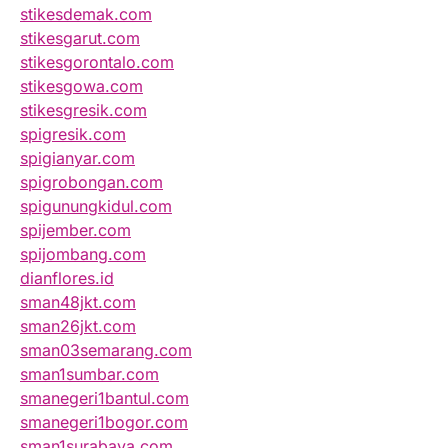
stikesdemak.com
stikesgarut.com
stikesgorontalo.com
stikesgowa.com
stikesgresik.com
spigresik.com
spigianyar.com
spigrobongan.com
spigunungkidul.com
spijember.com
spijombang.com
dianflores.id
sman48jkt.com
sman26jkt.com
sman03semarang.com
sman1sumbar.com
smanegeri1bantul.com
smanegeri1bogor.com
sman1surabaya.com