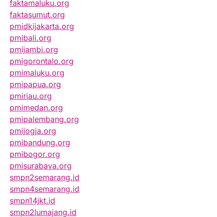
faktamaluku.org
faktasumut.org
pmidkijakarta.org
pmibali.org
pmijambi.org
pmigorontalo.org
pmimaluku.org
pmipapua.org
pmiriau.org
pmimedan.org
pmipalembang.org
pmijogja.org
pmibandung.org
pmibogor.org
pmisurabaya.org
smpn2semarang.id
smpn4semarang.id
smpn14jkt.id
smpn2lumajang.id