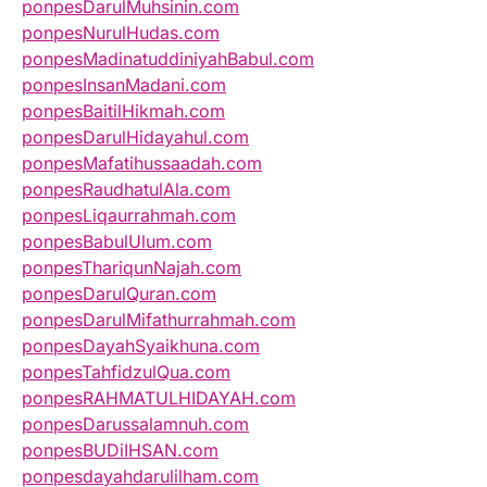
ponpesDarulMuhsinin.com
ponpesNurulHudas.com
ponpesMadinatuddiniyahBabul.com
ponpesInsanMadani.com
ponpesBaitilHikmah.com
ponpesDarulHidayahul.com
ponpesMafatihussaadah.com
ponpesRaudhatulAla.com
ponpesLiqaurrahmah.com
ponpesBabulUlum.com
ponpesThariqunNajah.com
ponpesDarulQuran.com
ponpesDarulMifathurrahmah.com
ponpesDayahSyaikhuna.com
ponpesTahfidzulQua.com
ponpesRAHMATULHIDAYAH.com
ponpesDarussalamnuh.com
ponpesBUDiIHSAN.com
ponpesdayahdarulilham.com