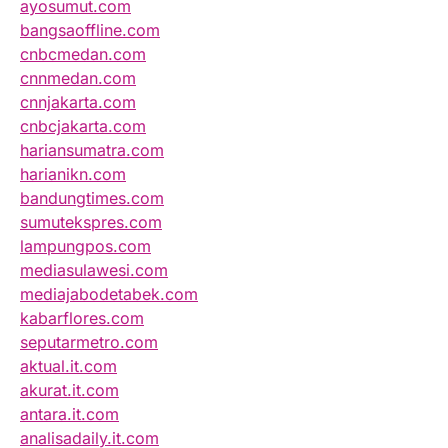
ayosumut.com
bangsaoffline.com
cnbcmedan.com
cnnmedan.com
cnnjakarta.com
cnbcjakarta.com
hariansumatra.com
harianikn.com
bandungtimes.com
sumutekspres.com
lampungpos.com
mediasulawesi.com
mediajabodetabek.com
kabarflores.com
seputarmetro.com
aktual.it.com
akurat.it.com
antara.it.com
analisadaily.it.com