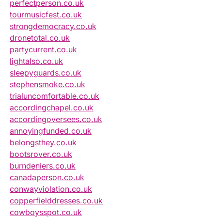
perfectperson.co.uk
tourmusicfest.co.uk
strongdemocracy.co.uk
dronetotal.co.uk
partycurrent.co.uk
lightalso.co.uk
sleepyguards.co.uk
stephensmoke.co.uk
trialuncomfortable.co.uk
accordingchapel.co.uk
accordingoversees.co.uk
annoyingfunded.co.uk
belongsthey.co.uk
bootsrover.co.uk
burndeniers.co.uk
canadaperson.co.uk
conwayviolation.co.uk
copperfielddresses.co.uk
cowboysspot.co.uk