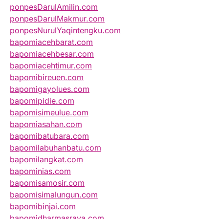
ponpesDarulAmilin.com
ponpesDarulMakmur.com
ponpesNurulYaqintengku.com
bapomiacehbarat.com
bapomiacehbesar.com
bapomiacehtimur.com
bapomibireuen.com
bapomigayolues.com
bapomipidie.com
bapomisimeulue.com
bapomiasahan.com
bapomibatubara.com
bapomilabuhanbatu.com
bapomilangkat.com
bapominias.com
bapomisamosir.com
bapomisimalungun.com
bapomibinjai.com
bapomidharmasraya.com