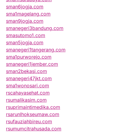
sman6jogja.com
sma1magelang.com
sman9jogja.com
smanegeri3bandung.com
smasutomo1.com
sman5jogja.com
smanegeri1tangerang.com
sma1purworejo.com
smanegeri1jember.com
sman2bekasi.com
smanegeri47jkt.com
sma1wonosari.com
rscahayasehat.com
rsumalikasim.com
rsuprimaintimedika.com
rsarunlhokseumaw.com
rsufauziahbireu.com
rsumumcitrahusada.com