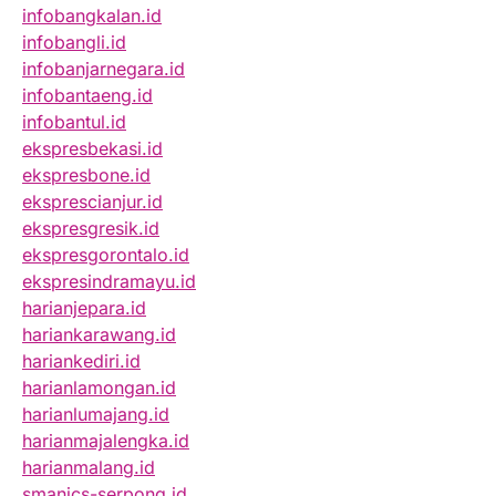
infobangkalan.id
infobangli.id
infobanjarnegara.id
infobantaeng.id
infobantul.id
ekspresbekasi.id
ekspresbone.id
eksprescianjur.id
ekspresgresik.id
ekspresgorontalo.id
ekspresindramayu.id
harianjepara.id
hariankarawang.id
hariankediri.id
harianlamongan.id
harianlumajang.id
harianmajalengka.id
harianmalang.id
smanics-serpong.id