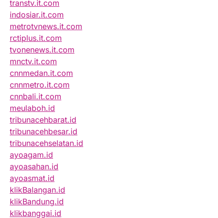
transtv.it.com
indosiar.it.com
metrotvnews.it.com
rctiplus.it.com
tvonenews.it.com
mnctv.it.com
cnnmedan.it.com
cnnmetro.it.com
cnnbali.it.com
meulaboh.id
tribunacehbarat.id
tribunacehbesar.id
tribunacehselatan.id
ayoagam.id
ayoasahan.id
ayoasmat.id
klikBalangan.id
klikBandung.id
klikbanggai.id