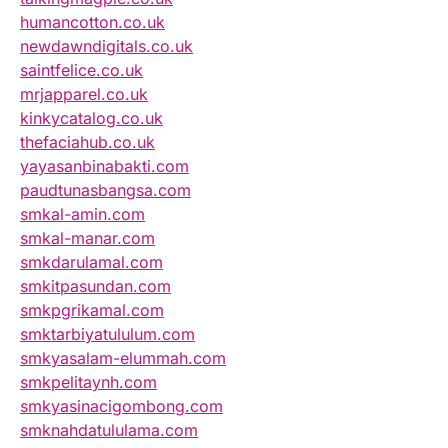
humancotton.co.uk
newdawndigitals.co.uk
saintfelice.co.uk
mrjapparel.co.uk
kinkycatalog.co.uk
thefaciahub.co.uk
yayasanbinabakti.com
paudtunasbangsa.com
smkal-amin.com
smkal-manar.com
smkdarulamal.com
smkitpasundan.com
smkpgrikamal.com
smktarbiyatululum.com
smkyasalam-elummah.com
smkpelitaynh.com
smkyasinacigombong.com
smknahdatululama.com