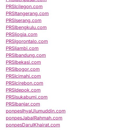
PRSIcilegon.com
PRSItangerang.com
PRSIserang.com
PRSIbengkulu.com
PRSIjogja.com
PRSIgorontalo.com
PRSIjambi.com
PRSIbandung.com
PRSIbekasi.com
PRSIbogor.com
PRSIcimahi.com
PRSIcirebon.com
PRSIdepok.com
PRSIsukabumi.com
PRSIbanjar.com
ponpesIhyaUlumuddin.com
ponpesJabalRahmah.com
ponpesDarulKhairat.com