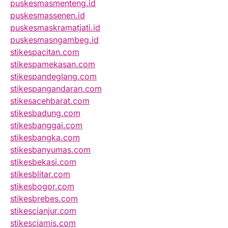
puskesmasmenteng.id
puskesmassenen.id
puskesmaskramatjati.id
puskesmasngambeg.id
stikespacitan.com
stikespamekasan.com
stikespandeglang.com
stikespangandaran.com
stikesacehbarat.com
stikesbadung.com
stikesbanggai.com
stikesbangka.com
stikesbanyumas.com
stikesbekasi.com
stikesblitar.com
stikesbogor.com
stikesbrebes.com
stikescianjur.com
stikesciamis.com