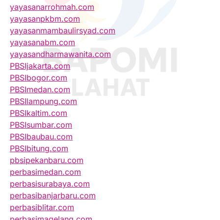
yayasanarrohmah.com
yayasanpkbm.com
yayasanmambaulirsyad.com
yayasanabm.com
yayasandharmawanita.com
PBSIjakarta.com
PBSIbogor.com
PBSImedan.com
PBSIlampung.com
PBSIkaltim.com
PBSIsumbar.com
PBSIbaubau.com
PBSIbitung.com
pbsipekanbaru.com
perbasimedan.com
perbasisurabaya.com
perbasibanjarbaru.com
perbasiblitar.com
perbasimagelang.com