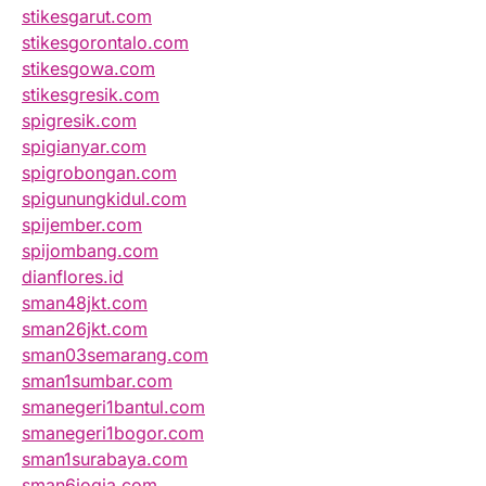
stikesgarut.com
stikesgorontalo.com
stikesgowa.com
stikesgresik.com
spigresik.com
spigianyar.com
spigrobongan.com
spigunungkidul.com
spijember.com
spijombang.com
dianflores.id
sman48jkt.com
sman26jkt.com
sman03semarang.com
sman1sumbar.com
smanegeri1bantul.com
smanegeri1bogor.com
sman1surabaya.com
sman6jogja.com