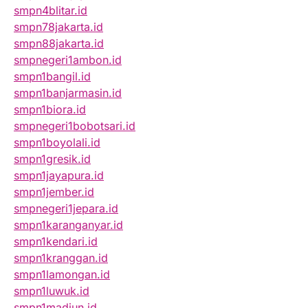
smpn4blitar.id
smpn78jakarta.id
smpn88jakarta.id
smpnegeri1ambon.id
smpn1bangil.id
smpn1banjarmasin.id
smpn1biora.id
smpnegeri1bobotsari.id
smpn1boyolali.id
smpn1gresik.id
smpn1jayapura.id
smpn1jember.id
smpnegeri1jepara.id
smpn1karanganyar.id
smpn1kendari.id
smpn1kranggan.id
smpn1lamongan.id
smpn1luwuk.id
smpn1madiun.id