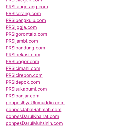
PRSItangerang.com
PRSIserang.com
PRSIbengkulu.com
PRSIjogja.com
PRSIgorontalo.com
PRSIjambi.com
PRSIbandung.com
PRSIbekasi.com
PRSIbogor.com
PRSIcimahi.com
PRSIcirebon.com
PRSIdepok.com
PRSIsukabumi.com
PRSIbanjar.com
ponpesIhyaUlumuddin.com
ponpesJabalRahmah.com
ponpesDarulKhairat.com
ponpesDarulMuhsinin.com