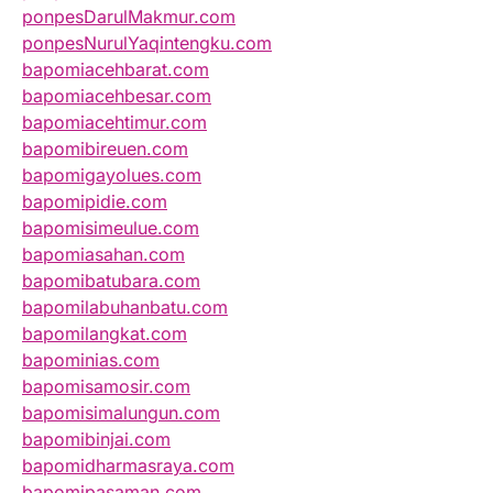
ponpesDarulMakmur.com
ponpesNurulYaqintengku.com
bapomiacehbarat.com
bapomiacehbesar.com
bapomiacehtimur.com
bapomibireuen.com
bapomigayolues.com
bapomipidie.com
bapomisimeulue.com
bapomiasahan.com
bapomibatubara.com
bapomilabuhanbatu.com
bapomilangkat.com
bapominias.com
bapomisamosir.com
bapomisimalungun.com
bapomibinjai.com
bapomidharmasraya.com
bapomipasaman.com