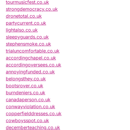
tourmusicfest.co.uk
strongdemocracy.co.uk
dronetotal.co.uk
partycurrent.co.uk
lightalso.co.uk
sleepyguards.co.uk
stephensmoke.co.uk
trialuncomfortable.co.uk
accordingchapel.co.uk
accordingoversees.co.uk
annoyingfunded.co.uk
belongsthey.co.uk
bootsrover.co.uk
burndeniers.co.uk
canadaperson.co.uk
conwayviolation.co.uk
copperfielddresses.co.uk
cowboysspot.co.uk
decemberteaching.co.uk