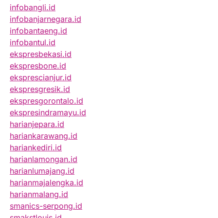
infobangli.id
infobanjarnegara.id
infobantaeng.id
infobantul.id
ekspresbekasi.id
ekspresbone.id
eksprescianjur.id
ekspresgresik.id
ekspresgorontalo.id
ekspresindramayu.id
harianjepara.id
hariankarawang.id
hariankediri.id
harianlamongan.id
harianlumajang.id
harianmajalengka.id
harianmalang.id
smanics-serpong.id
smakstlouis.id