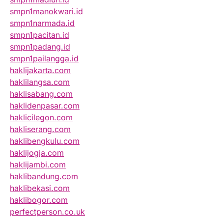
smpn1manokwari.id
smpn1narmada.id
smpn1pacitan.id
smpn1padang.id
smpn1pailangga.id
haklijakarta.com
haklilangsa.com
haklisabang.com
haklidenpasar.com
haklicilegon.com
hakliserang.com
haklibengkulu.com
haklijogja.com
haklijambi.com
haklibandung.com
haklibekasi.com
haklibogor.com
perfectperson.co.uk