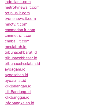
indosiar.it.com
metrotvnews.it.com
rctiplus.it.com
tvonenews.it.com
mnctv.it.com
cnnmedan.it.com
cnnmetro.it.com
cnnbali.it.com
meulaboh.id
tribunacehbarat.id
tribunacehbesar.id
tribunacehselatan.id
ayoagam.id
ayoasahan.id
ayoasmat.id
klikBalangan.id
klikBandung.id
klikbanggai.id
infobangkalan.id