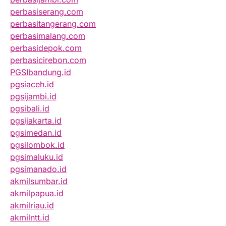
perbasiserang.com
perbasitangerang.com
perbasimalang.com
perbasidepok.com
perbasicirebon.com
PGSIbandung.id
pgsiaceh.id
pgsijambi.id
pgsibali.id
pgsijakarta.id
pgsimedan.id
pgsilombok.id
pgsimaluku.id
pgsimanado.id
akmilsumbar.id
akmilpapua.id
akmilriau.id
akmilntt.id