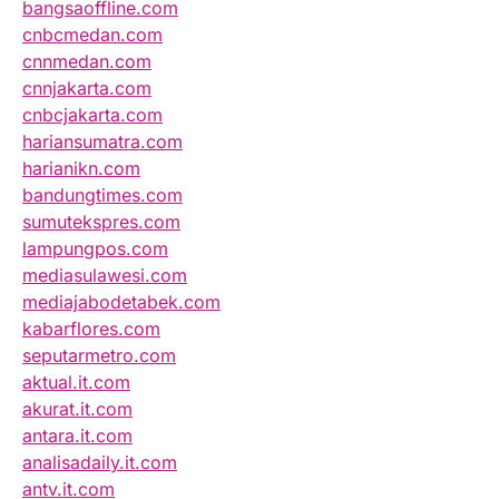
bangsaoffline.com
cnbcmedan.com
cnnmedan.com
cnnjakarta.com
cnbcjakarta.com
hariansumatra.com
harianikn.com
bandungtimes.com
sumutekspres.com
lampungpos.com
mediasulawesi.com
mediajabodetabek.com
kabarflores.com
seputarmetro.com
aktual.it.com
akurat.it.com
antara.it.com
analisadaily.it.com
antv.it.com