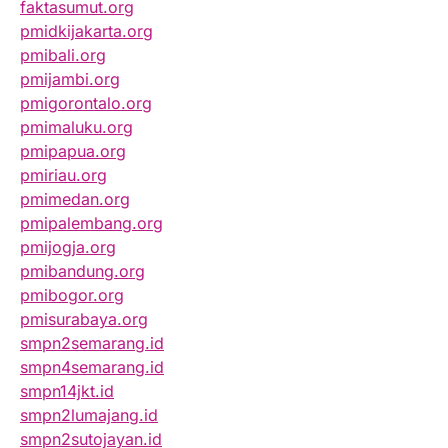
faktasumut.org
pmidkijakarta.org
pmibali.org
pmijambi.org
pmigorontalo.org
pmimaluku.org
pmipapua.org
pmiriau.org
pmimedan.org
pmipalembang.org
pmijogja.org
pmibandung.org
pmibogor.org
pmisurabaya.org
smpn2semarang.id
smpn4semarang.id
smpn14jkt.id
smpn2lumajang.id
smpn2sutojayan.id