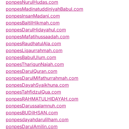
ponpesNurulHudas.com
ponpesMadinatuddiniyahBabul.com
ponpesInsanMadani.com
ponpesBaitilHikmah.com
ponpesDarulHidayahul.com
ponpesMafatihussaadah.com
ponpesRaudhatulAla.com
ponpesLiqaurrahmah.com
ponpesBabulUlum.com
ponpesThariqunNajah.com
ponpesDarulQuran.com
ponpesDarulMifathurrahmah.com
ponpesDayahSyaikhuna.com
ponpesTahfidzulQua.com
ponpesRAHMATULHIDAYAH.com
ponpesDarussalamnuh.com
ponpesBUDiIHSAN.com
ponpesdayahdarulilham.com
ponpesDarulAmilin.com