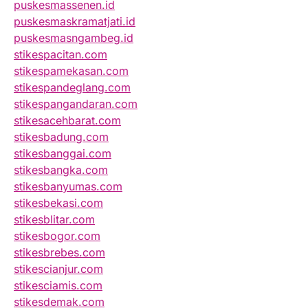
puskesmassenen.id
puskesmaskramatjati.id
puskesmasngambeg.id
stikespacitan.com
stikespamekasan.com
stikespandeglang.com
stikespangandaran.com
stikesacehbarat.com
stikesbadung.com
stikesbanggai.com
stikesbangka.com
stikesbanyumas.com
stikesbekasi.com
stikesblitar.com
stikesbogor.com
stikesbrebes.com
stikescianjur.com
stikesciamis.com
stikesdemak.com