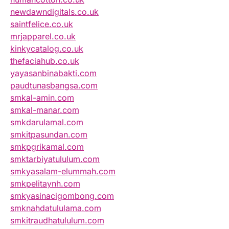
newdawndigitals.co.uk
saintfelice.co.uk
mrjapparel.co.uk
kinkycatalog.co.uk
thefaciahub.co.uk
yayasanbinabakti.com
paudtunasbangsa.com
smkal-amin.com
smkal-manar.com
smkdarulamal.com
smkitpasundan.com
smkpgrikamal.com
smktarbiyatululum.com
smkyasalam-elummah.com
smkpelitaynh.com
smkyasinacigombong.com
smknahdatululama.com
smkitraudhatululum.com