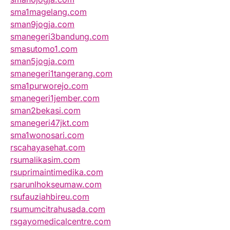
sma1magelang.com
sman9jogja.com
smanegeri3bandung.com
smasutomo1.com
sman5jogja.com
smanegeri1tangerang.com
sma1purworejo.com
smanegeri1jember.com
sman2bekasi.com
smanegeri47jkt.com
sma1wonosari.com
rscahayasehat.com
rsumalikasim.com
rsuprimaintimedika.com
rsarunlhokseumaw.com
rsufauziahbireu.com
rsumumcitrahusada.com
rsgayomedicalcentre.com