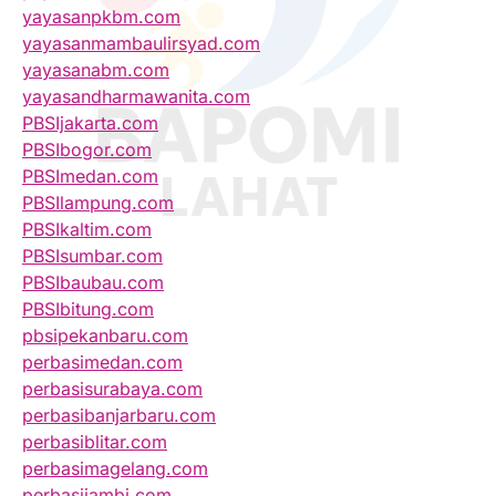
yayasanpkbm.com
yayasanmambaulirsyad.com
yayasanabm.com
yayasandharmawanita.com
PBSIjakarta.com
PBSIbogor.com
PBSImedan.com
PBSIlampung.com
PBSIkaltim.com
PBSIsumbar.com
PBSIbaubau.com
PBSIbitung.com
pbsipekanbaru.com
perbasimedan.com
perbasisurabaya.com
perbasibanjarbaru.com
perbasiblitar.com
perbasimagelang.com
perbasijambi.com