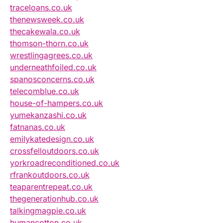
traceloans.co.uk
thenewsweek.co.uk
thecakewala.co.uk
thomson-thorn.co.uk
wrestlingagrees.co.uk
underneathfoiled.co.uk
spanosconcerns.co.uk
telecomblue.co.uk
house-of-hampers.co.uk
yumekanzashi.co.uk
fatnanas.co.uk
emilykatedesign.co.uk
crossfelloutdoors.co.uk
yorkroadreconditioned.co.uk
rfrankoutdoors.co.uk
teaparentrepeat.co.uk
thegenerationhub.co.uk
talkingmagpie.co.uk
humancotton.co.uk