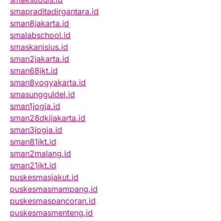
smapraditadirgantara.id
sman8jakarta.id
smalabschool.id
smaskanisius.id
sman2jakarta.id
sman68jkt.id
sman8yogyakarta.id
smasungguldel.id
sman1jogja.id
sman28dkijakarta.id
sman3jogja.id
sman81jkt.id
sman2malang.id
sman21jkt.id
puskesmasjakut.id
puskesmasmampang.id
puskesmaspancoran.id
puskesmasmenteng.id