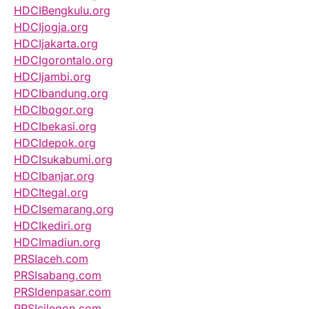
HDCIBengkulu.org
HDCIjogja.org
HDCIjakarta.org
HDCIgorontalo.org
HDCIjambi.org
HDCIbandung.org
HDCIbogor.org
HDCIbekasi.org
HDCIdepok.org
HDCIsukabumi.org
HDCIbanjar.org
HDCItegal.org
HDCIsemarang.org
HDCIkediri.org
HDCImadiun.org
PRSIaceh.com
PRSIsabang.com
PRSIdenpasar.com
PRSIcilegon.com