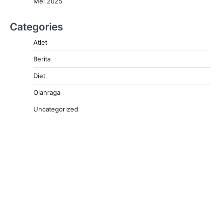
Mei 2025
Categories
Atlet
Berita
Diet
Olahraga
Uncategorized