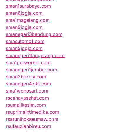
sman1surabaya.com
sman6jogja.com
sma1magelang.com
sman9jogja.com
smanegeri3bandung.com
smasutomo1.com
sman5jogja.com
smanegeri1tangerang.com
sma1purworejo.com
smanegeri1jember.com
sman2bekasi.com
smanegeri47jkt.com
sma1wonosari.com
rscahayasehat.com
rsumalikasim.com
rsuprimaintimedika.com
rsarunlhokseumaw.com
rsufauziahbireu.com