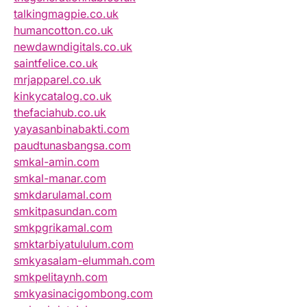
talkingmagpie.co.uk
humancotton.co.uk
newdawndigitals.co.uk
saintfelice.co.uk
mrjapparel.co.uk
kinkycatalog.co.uk
thefaciahub.co.uk
yayasanbinabakti.com
paudtunasbangsa.com
smkal-amin.com
smkal-manar.com
smkdarulamal.com
smkitpasundan.com
smkpgrikamal.com
smktarbiyatululum.com
smkyasalam-elummah.com
smkpelitaynh.com
smkyasinacigombong.com