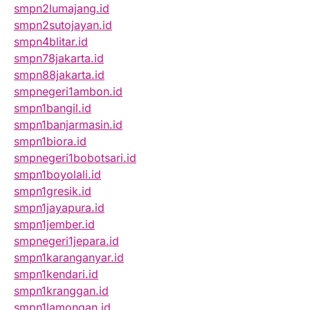
smpn2lumajang.id
smpn2sutojayan.id
smpn4blitar.id
smpn78jakarta.id
smpn88jakarta.id
smpnegeri1ambon.id
smpn1bangil.id
smpn1banjarmasin.id
smpn1biora.id
smpnegeri1bobotsari.id
smpn1boyolali.id
smpn1gresik.id
smpn1jayapura.id
smpn1jember.id
smpnegeri1jepara.id
smpn1karanganyar.id
smpn1kendari.id
smpn1kranggan.id
smpn1lamongan.id