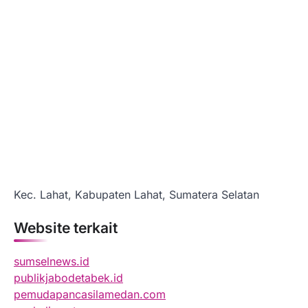
Kec. Lahat, Kabupaten Lahat, Sumatera Selatan
Website terkait
sumselnews.id
publikjabodetabek.id
pemudapancasilamedan.com