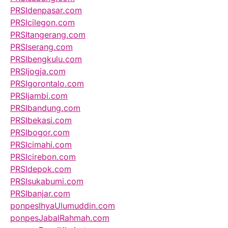
PRSIdenpasar.com
PRSIcilegon.com
PRSItangerang.com
PRSIserang.com
PRSIbengkulu.com
PRSIjogja.com
PRSIgorontalo.com
PRSIjambi.com
PRSIbandung.com
PRSIbekasi.com
PRSIbogor.com
PRSIcimahi.com
PRSIcirebon.com
PRSIdepok.com
PRSIsukabumi.com
PRSIbanjar.com
ponpesIhyaUlumuddin.com
ponpesJabalRahmah.com