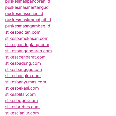
puskesmaspancoran.id
puskesmasmenteng.id
puskesmassenen.id
puskesmaskramatjati.id
puskesmasngambeg.id
stikespacitan.com
stikespamekasan.com
stikespandeglang.com
stikespangandaran.com
stikesacehbarat.com
stikesbadung.com
stikesbanggai.com
stikesbangka.com
stikesbanyumas.com
stikesbekasi.com
stikesblitar.com
stikesbogor.com
stikesbrebes.com
stikescianjur.com