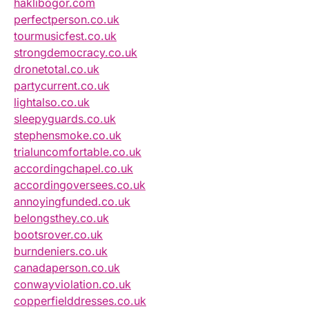
haklibogor.com
perfectperson.co.uk
tourmusicfest.co.uk
strongdemocracy.co.uk
dronetotal.co.uk
partycurrent.co.uk
lightalso.co.uk
sleepyguards.co.uk
stephensmoke.co.uk
trialuncomfortable.co.uk
accordingchapel.co.uk
accordingoversees.co.uk
annoyingfunded.co.uk
belongsthey.co.uk
bootsrover.co.uk
burndeniers.co.uk
canadaperson.co.uk
conwayviolation.co.uk
copperfielddresses.co.uk