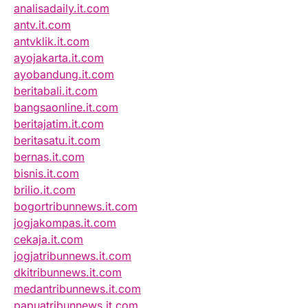
analisadaily.it.com
antv.it.com
antvklik.it.com
ayojakarta.it.com
ayobandung.it.com
beritabali.it.com
bangsaonline.it.com
beritajatim.it.com
beritasatu.it.com
bernas.it.com
bisnis.it.com
brilio.it.com
bogortribunnews.it.com
jogjakompas.it.com
cekaja.it.com
jogjatribunnews.it.com
dkitribunnews.it.com
medantribunnews.it.com
papuatribunnews.it.com