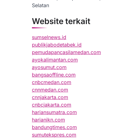
Selatan
Website terkait
sumselnews.id
publikjabodetabek.id
pemudapancasilamedan.com
ayokalimantan.com
ayosumut.com
bangsaoffline.com
cnbcmedan.com
cnnmedan.com
cnnjakarta.com
cnbcjakarta.com
hariansumatra.com
harianikn.com
bandungtimes.com
sumutekspres.com