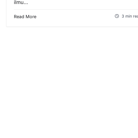
ilmu…
Read More
3 min re