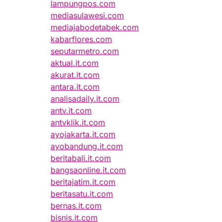
lampungpos.com
mediasulawesi.com
mediajabodetabek.com
kabarflores.com
seputarmetro.com
aktual.it.com
akurat.it.com
antara.it.com
analisadaily.it.com
antv.it.com
antvklik.it.com
ayojakarta.it.com
ayobandung.it.com
beritabali.it.com
bangsaonline.it.com
beritajatim.it.com
beritasatu.it.com
bernas.it.com
bisnis.it.com