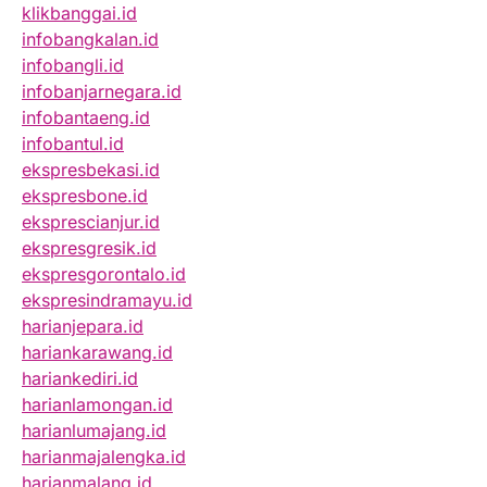
klikbanggai.id
infobangkalan.id
infobangli.id
infobanjarnegara.id
infobantaeng.id
infobantul.id
ekspresbekasi.id
ekspresbone.id
eksprescianjur.id
ekspresgresik.id
ekspresgorontalo.id
ekspresindramayu.id
harianjepara.id
hariankarawang.id
hariankediri.id
harianlamongan.id
harianlumajang.id
harianmajalengka.id
harianmalang.id