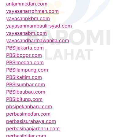
antammedan.com
yayasanarrohmah.com
yayasanpkbm.com
yayasanmambaulirsyad.com
yayasanabm.com
yayasandharmawanita.com
PBSIjakarta.com
PBSIbogor.com
PBSImedan.com
PBSIlampung.com
PBSIkaltim.com
PBSIsumbar.com
PBSIbaubau.com
PBSIbitung.com
pbsipekanbaru.com
perbasimedan.com
perbasisurabaya.com
perbasibanjarbaru.com
perbasiblitar.com