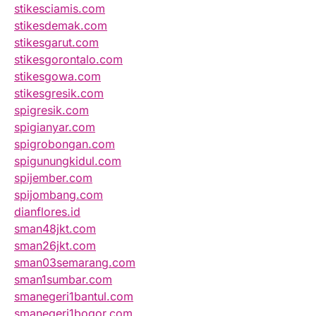
stikesciamis.com
stikesdemak.com
stikesgarut.com
stikesgorontalo.com
stikesgowa.com
stikesgresik.com
spigresik.com
spigianyar.com
spigrobongan.com
spigunungkidul.com
spijember.com
spijombang.com
dianflores.id
sman48jkt.com
sman26jkt.com
sman03semarang.com
sman1sumbar.com
smanegeri1bantul.com
smanegeri1bogor.com