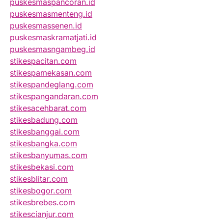
puskesmaspancoran.id
puskesmasmenteng.id
puskesmassenen.id
puskesmaskramatjati.id
puskesmasngambeg.id
stikespacitan.com
stikespamekasan.com
stikespandeglang.com
stikespangandaran.com
stikesacehbarat.com
stikesbadung.com
stikesbanggai.com
stikesbangka.com
stikesbanyumas.com
stikesbekasi.com
stikesblitar.com
stikesbogor.com
stikesbrebes.com
stikescianjur.com