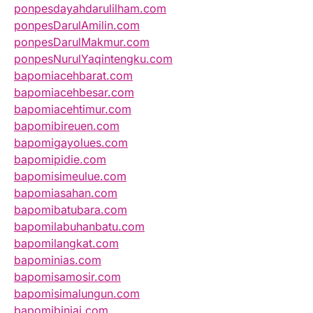
ponpesdayahdarulilham.com
ponpesDarulAmilin.com
ponpesDarulMakmur.com
ponpesNurulYaqintengku.com
bapomiacehbarat.com
bapomiacehbesar.com
bapomiacehtimur.com
bapomibireuen.com
bapomigayolues.com
bapomipidie.com
bapomisimeulue.com
bapomiasahan.com
bapomibatubara.com
bapomilabuhanbatu.com
bapomilangkat.com
bapominias.com
bapomisamosir.com
bapomisimalungun.com
bapomibinjai.com