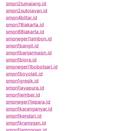
smpn2lumajang.id
smpn2sutojayan.id
smpn4blitar.id
smpn78jakarta.id
smpn88jakarta.id
smpnegeri1ambon.id
smpn1bangil.id
smpn1banjarmasin.id
smpn1biora.id
smpnegeri1bobotsari.id
smpn1boyolali.id
smpn1gresik.id
smpn1jayapura.id
smpn1jember.id
smpnegeri1jepara.id
smpn1karanganyar.id
smpn1kendari.id
smpn1kranggan.id
smpn1lamongan.id