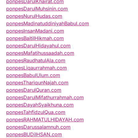
ponpesDarulKhairat.com
ponpesDarulMuhsinin.com
ponpesNurulHudas.com
ponpesMadinatuddiniyahBabul.com
ponpesInsanMadani.com
ponpesBaitilHikmah.com
ponpesDarulHidayahul.com
ponpesMafatihussaadah.com
ponpesRaudhatulAla.com
ponpesLiqaurrahmah.com
ponpesBabulUlum.com
ponpesThariqunNajah.com
ponpesDarulQuran.com
ponpesDarulMifathurrahmah.com
ponpesDayahSyaikhuna.com
ponpesTahfidzulQua.com
ponpesRAHMATULHIDAYAH.com
ponpesDarussalamnuh.com
ponpesBUDiIHSAN.com