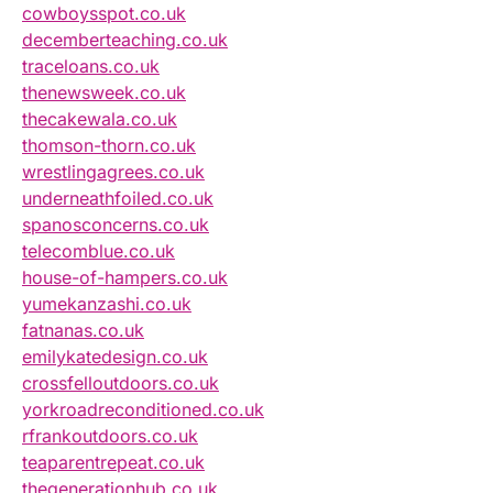
cowboysspot.co.uk
decemberteaching.co.uk
traceloans.co.uk
thenewsweek.co.uk
thecakewala.co.uk
thomson-thorn.co.uk
wrestlingagrees.co.uk
underneathfoiled.co.uk
spanosconcerns.co.uk
telecomblue.co.uk
house-of-hampers.co.uk
yumekanzashi.co.uk
fatnanas.co.uk
emilykatedesign.co.uk
crossfelloutdoors.co.uk
yorkroadreconditioned.co.uk
rfrankoutdoors.co.uk
teaparentrepeat.co.uk
thegenerationhub.co.uk