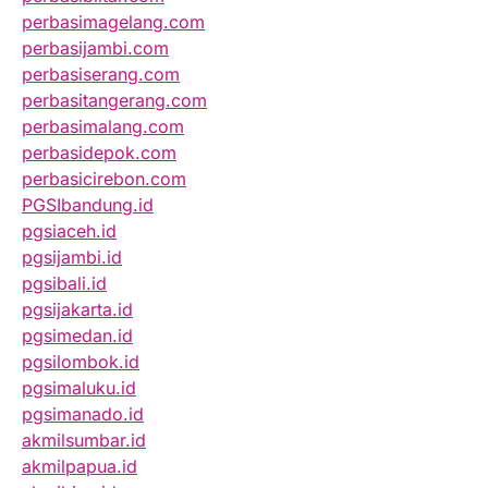
perbasimagelang.com
perbasijambi.com
perbasiserang.com
perbasitangerang.com
perbasimalang.com
perbasidepok.com
perbasicirebon.com
PGSIbandung.id
pgsiaceh.id
pgsijambi.id
pgsibali.id
pgsijakarta.id
pgsimedan.id
pgsilombok.id
pgsimaluku.id
pgsimanado.id
akmilsumbar.id
akmilpapua.id