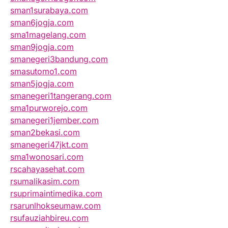
sman1surabaya.com
sman6jogja.com
sma1magelang.com
sman9jogja.com
smanegeri3bandung.com
smasutomo1.com
sman5jogja.com
smanegeri1tangerang.com
sma1purworejo.com
smanegeri1jember.com
sman2bekasi.com
smanegeri47jkt.com
sma1wonosari.com
rscahayasehat.com
rsumalikasim.com
rsuprimaintimedika.com
rsarunlhokseumaw.com
rsufauziahbireu.com