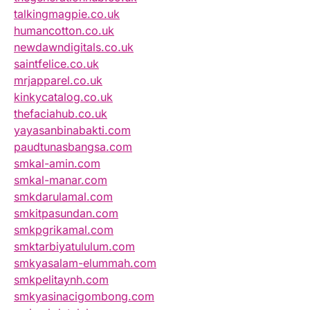
talkingmagpie.co.uk
humancotton.co.uk
newdawndigitals.co.uk
saintfelice.co.uk
mrjapparel.co.uk
kinkycatalog.co.uk
thefaciahub.co.uk
yayasanbinabakti.com
paudtunasbangsa.com
smkal-amin.com
smkal-manar.com
smkdarulamal.com
smkitpasundan.com
smkpgrikamal.com
smktarbiyatululum.com
smkyasalam-elummah.com
smkpelitaynh.com
smkyasinacigombong.com