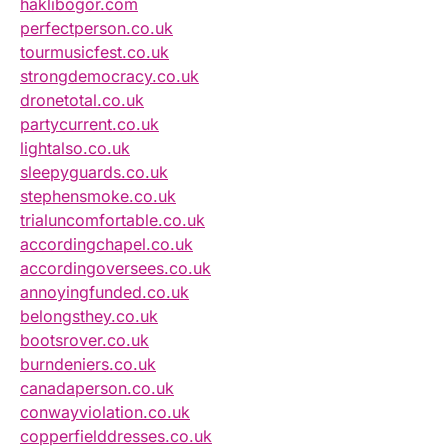
haklibogor.com
perfectperson.co.uk
tourmusicfest.co.uk
strongdemocracy.co.uk
dronetotal.co.uk
partycurrent.co.uk
lightalso.co.uk
sleepyguards.co.uk
stephensmoke.co.uk
trialuncomfortable.co.uk
accordingchapel.co.uk
accordingoversees.co.uk
annoyingfunded.co.uk
belongsthey.co.uk
bootsrover.co.uk
burndeniers.co.uk
canadaperson.co.uk
conwayviolation.co.uk
copperfielddresses.co.uk