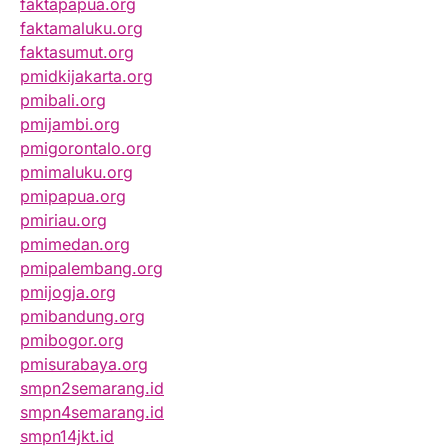
faktapapua.org
faktamaluku.org
faktasumut.org
pmidkijakarta.org
pmibali.org
pmijambi.org
pmigorontalo.org
pmimaluku.org
pmipapua.org
pmiriau.org
pmimedan.org
pmipalembang.org
pmijogja.org
pmibandung.org
pmibogor.org
pmisurabaya.org
smpn2semarang.id
smpn4semarang.id
smpn14jkt.id