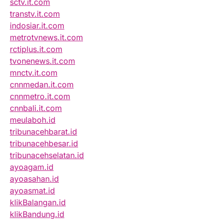
sctv.it.com
transtv.it.com
indosiar.it.com
metrotvnews.it.com
rctiplus.it.com
tvonenews.it.com
mnctv.it.com
cnnmedan.it.com
cnnmetro.it.com
cnnbali.it.com
meulaboh.id
tribunacehbarat.id
tribunacehbesar.id
tribunacehselatan.id
ayoagam.id
ayoasahan.id
ayoasmat.id
klikBalangan.id
klikBandung.id