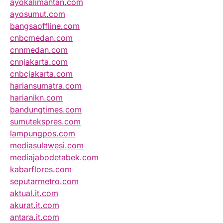
ayokalimantan.com
ayosumut.com
bangsaoffline.com
cnbcmedan.com
cnnmedan.com
cnnjakarta.com
cnbcjakarta.com
hariansumatra.com
harianikn.com
bandungtimes.com
sumutekspres.com
lampungpos.com
mediasulawesi.com
mediajabodetabek.com
kabarflores.com
seputarmetro.com
aktual.it.com
akurat.it.com
antara.it.com