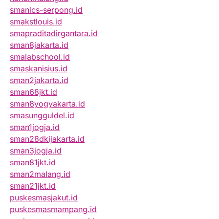
smanics-serpong.id
smakstlouis.id
smapraditadirgantara.id
sman8jakarta.id
smalabschool.id
smaskanisius.id
sman2jakarta.id
sman68jkt.id
sman8yogyakarta.id
smasungguldel.id
sman1jogja.id
sman28dkijakarta.id
sman3jogja.id
sman81jkt.id
sman2malang.id
sman21jkt.id
puskesmasjakut.id
puskesmasmampang.id