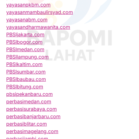
yayasanpkbm.com
yayasanmambaulirsyad.com
yayasanabm.com
yayasandharmawanita.com
PBSIjakarta.com
PBSIbogor.com
PBSImedan.com
PBSIlampung.com
PBSIkaltim.com
PBSIsumbar.com
PBSIbaubau.com
PBSIbitung.com
pbsipekanbaru.com
perbasimedan.com
perbasisurabaya.com
perbasibanjarbaru.com
perbasiblitar.com
perbasimagelang.com
perbasijambi.com