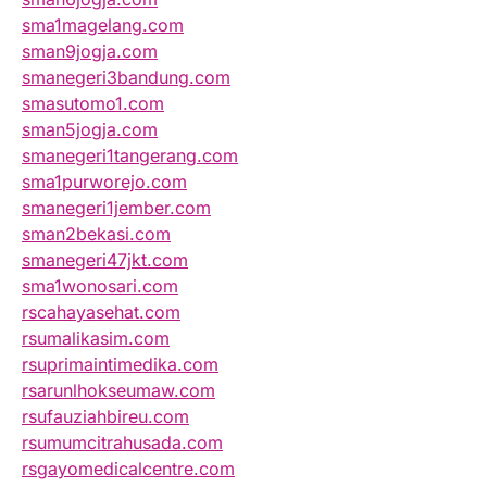
sma1magelang.com
sman9jogja.com
smanegeri3bandung.com
smasutomo1.com
sman5jogja.com
smanegeri1tangerang.com
sma1purworejo.com
smanegeri1jember.com
sman2bekasi.com
smanegeri47jkt.com
sma1wonosari.com
rscahayasehat.com
rsumalikasim.com
rsuprimaintimedika.com
rsarunlhokseumaw.com
rsufauziahbireu.com
rsumumcitrahusada.com
rsgayomedicalcentre.com