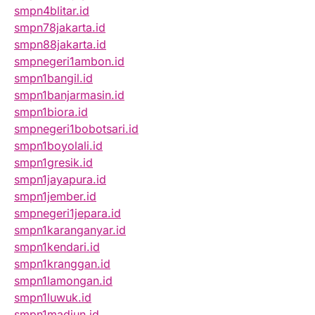
smpn4blitar.id
smpn78jakarta.id
smpn88jakarta.id
smpnegeri1ambon.id
smpn1bangil.id
smpn1banjarmasin.id
smpn1biora.id
smpnegeri1bobotsari.id
smpn1boyolali.id
smpn1gresik.id
smpn1jayapura.id
smpn1jember.id
smpnegeri1jepara.id
smpn1karanganyar.id
smpn1kendari.id
smpn1kranggan.id
smpn1lamongan.id
smpn1luwuk.id
smpn1madiun.id