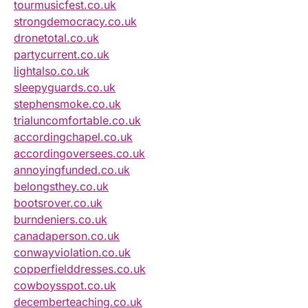
tourmusicfest.co.uk
strongdemocracy.co.uk
dronetotal.co.uk
partycurrent.co.uk
lightalso.co.uk
sleepyguards.co.uk
stephensmoke.co.uk
trialuncomfortable.co.uk
accordingchapel.co.uk
accordingoversees.co.uk
annoyingfunded.co.uk
belongsthey.co.uk
bootsrover.co.uk
burndeniers.co.uk
canadaperson.co.uk
conwayviolation.co.uk
copperfielddresses.co.uk
cowboysspot.co.uk
decemberteaching.co.uk