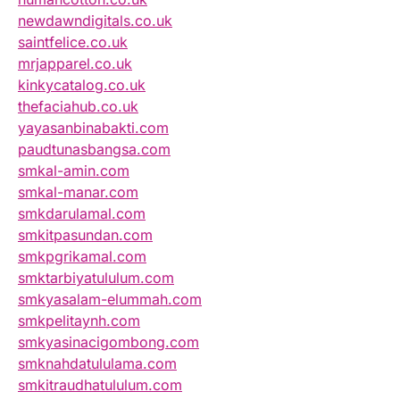
newdawndigitals.co.uk
saintfelice.co.uk
mrjapparel.co.uk
kinkycatalog.co.uk
thefaciahub.co.uk
yayasanbinabakti.com
paudtunasbangsa.com
smkal-amin.com
smkal-manar.com
smkdarulamal.com
smkitpasundan.com
smkpgrikamal.com
smktarbiyatululum.com
smkyasalam-elummah.com
smkpelitaynh.com
smkyasinacigombong.com
smknahdatululama.com
smkitraudhatululum.com