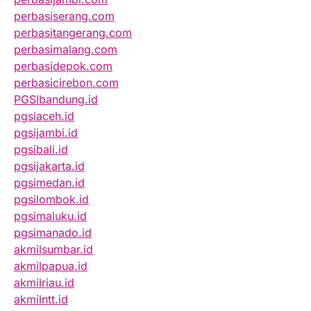
perbasiserang.com
perbasitangerang.com
perbasimalang.com
perbasidepok.com
perbasicirebon.com
PGSIbandung.id
pgsiaceh.id
pgsijambi.id
pgsibali.id
pgsijakarta.id
pgsimedan.id
pgsilombok.id
pgsimaluku.id
pgsimanado.id
akmilsumbar.id
akmilpapua.id
akmilriau.id
akmilntt.id