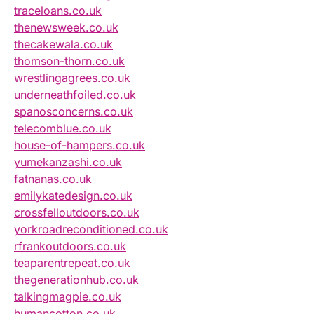
traceloans.co.uk
thenewsweek.co.uk
thecakewala.co.uk
thomson-thorn.co.uk
wrestlingagrees.co.uk
underneathfoiled.co.uk
spanosconcerns.co.uk
telecomblue.co.uk
house-of-hampers.co.uk
yumekanzashi.co.uk
fatnanas.co.uk
emilykatedesign.co.uk
crossfelloutdoors.co.uk
yorkroadreconditioned.co.uk
rfrankoutdoors.co.uk
teaparentrepeat.co.uk
thegenerationhub.co.uk
talkingmagpie.co.uk
humancotton.co.uk