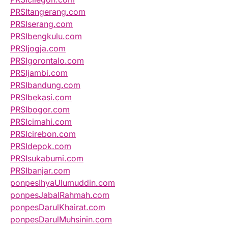
PRSItangerang.com
PRSIserang.com
PRSIbengkulu.com
PRSIjogja.com
PRSIgorontalo.com
PRSIjambi.com
PRSIbandung.com
PRSIbekasi.com
PRSIbogor.com
PRSIcimahi.com
PRSIcirebon.com
PRSIdepok.com
PRSIsukabumi.com
PRSIbanjar.com
ponpesIhyaUlumuddin.com
ponpesJabalRahmah.com
ponpesDarulKhairat.com
ponpesDarulMuhsinin.com