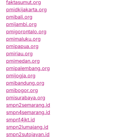
faktasumut.org
pmidkijakarta.org
pmibali.org
pmijambi.org
pmigorontalo.org
pmimaluku.org
pmipapua.org
pmiriau.org
pmimedan.org
pmipalembang.org
pmijogja.org
pmibandung.org
pmibogor.org
pmisurabaya.org
smpn2semarang.id
smpn4semarang.id
smpn14jkt.id
smpn2lumajang.id
smpn2sutojayan.id