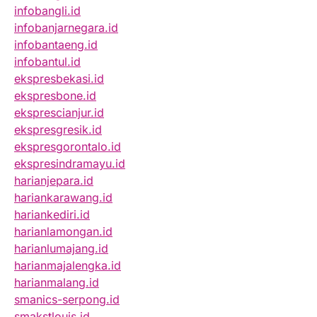
infobangli.id
infobanjarnegara.id
infobantaeng.id
infobantul.id
ekspresbekasi.id
ekspresbone.id
eksprescianjur.id
ekspresgresik.id
ekspresgorontalo.id
ekspresindramayu.id
harianjepara.id
hariankarawang.id
hariankediri.id
harianlamongan.id
harianlumajang.id
harianmajalengka.id
harianmalang.id
smanics-serpong.id
smakstlouis.id