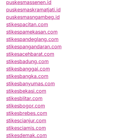
puskesmassenen.id
puskesmaskramatjati.id
puskesmasngambeg.id
stikespacitan.com
stikespamekasan.com
stikespandeglang.com
stikespangandaran.com
stikesacehbarat.com
stikesbadung.com
stikesbanggai.com
stikesbangka.com
stikesbanyumas.com
stikesbekasi.com
stikesblitar.com
stikesbogor.com
stikesbrebes.com
stikescianjur.com
stikesciamis.com
stikesdemak.com