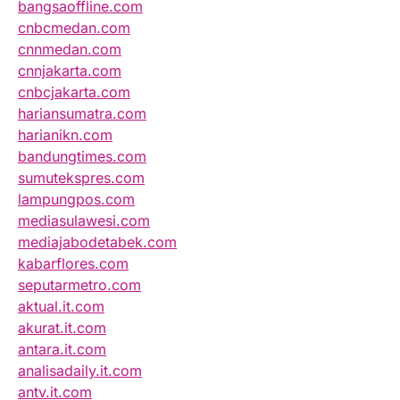
bangsaoffline.com
cnbcmedan.com
cnnmedan.com
cnnjakarta.com
cnbcjakarta.com
hariansumatra.com
harianikn.com
bandungtimes.com
sumutekspres.com
lampungpos.com
mediasulawesi.com
mediajabodetabek.com
kabarflores.com
seputarmetro.com
aktual.it.com
akurat.it.com
antara.it.com
analisadaily.it.com
antv.it.com