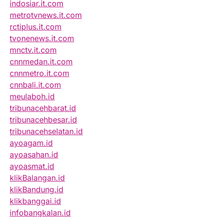
indosiar.it.com
metrotvnews.it.com
rctiplus.it.com
tvonenews.it.com
mnctv.it.com
cnnmedan.it.com
cnnmetro.it.com
cnnbali.it.com
meulaboh.id
tribunacehbarat.id
tribunacehbesar.id
tribunacehselatan.id
ayoagam.id
ayoasahan.id
ayoasmat.id
klikBalangan.id
klikBandung.id
klikbanggai.id
infobangkalan.id