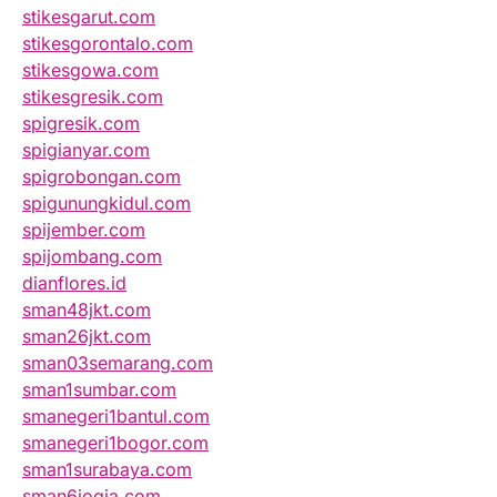
stikesgarut.com
stikesgorontalo.com
stikesgowa.com
stikesgresik.com
spigresik.com
spigianyar.com
spigrobongan.com
spigunungkidul.com
spijember.com
spijombang.com
dianflores.id
sman48jkt.com
sman26jkt.com
sman03semarang.com
sman1sumbar.com
smanegeri1bantul.com
smanegeri1bogor.com
sman1surabaya.com
sman6jogja.com