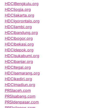
HDCIBengkulu.org
HDCIjogja.org
HDCIjakarta.org
HDCIgorontalo.org
HDCIjambi.org
HDCIbandung.org
HDCIbogor.org
HDCIbekasi.org
HDCIdepok.org
HDCIsukabumi.org
HDCIbanjar.org
HDCItegal.org
HDCIsemarang.org
HDCIkediri.org
HDCImadiun.org
PRSIaceh.com
PRSIsabang.com
PRSIdenpasar.com
PRSIcilegon.com