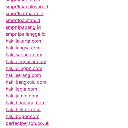
smpn1manokwari.id
smpn1narmada.id
smpn1pacitan.id
smpn1padang.id
smpn1pailangga.id
haklijakarta.com
haklilangsa.com
haklisabang.com
haklidenpasar.com
haklicilegon.com
hakliserang.com
haklibengkulu.com
haklijogja.com
haklijambi.com
haklibandung.com
haklibekasi.com
haklibogor.com
perfectperson.co.uk