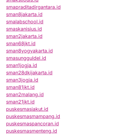
smapraditadirgantara.id
sman8jakarta.id
smalabschool.id
smaskanisius.id
sman2jakarta.id
sman68jkt.id
sman8yogyakarta.id
smasungguldel.id
sman1jogja.id
sman28dkijakarta.id
sman3jogja.id
sman81jkt.id
sman2malang.id
sman21jkt.id
puskesmasjakut.id
puskesmasmampang.id
puskesmaspancoran.id
puskesmasmenteng.id