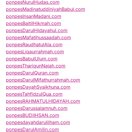
ponpesNurulHudas.com
ponpesMadinatuddiniyahBabul.com
ponpesInsanMadani.com
ponpesBaitilHikmah.com
ponpesDarulHidayahul.com
ponpesMafatihussaadah.com
ponpesRaudhatulAla.com
ponpesLiqaurrahmah.com
ponpesBabulUlum.com
ponpesThariqunNajah.com
ponpesDarulQuran.com
ponpesDarulMifathurrahmah.com
ponpesDayahSyaikhuna.com
ponpesTahfidzulQua.com
ponpesRAHMATULHIDAYAH.com
ponpesDarussalamnuh.com
ponpesBUDiIHSAN.com
ponpesdayahdarulilham.com
ponpesDarulAmilin.com