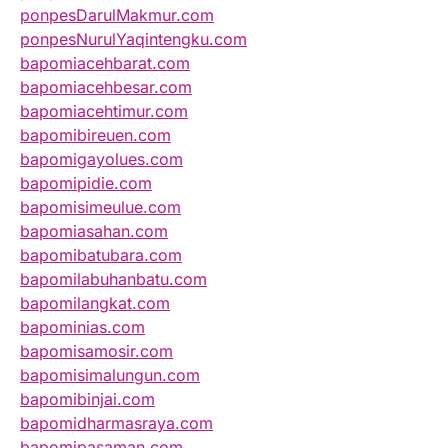
ponpesDarulMakmur.com
ponpesNurulYaqintengku.com
bapomiacehbarat.com
bapomiacehbesar.com
bapomiacehtimur.com
bapomibireuen.com
bapomigayolues.com
bapomipidie.com
bapomisimeulue.com
bapomiasahan.com
bapomibatubara.com
bapomilabuhanbatu.com
bapomilangkat.com
bapominias.com
bapomisamosir.com
bapomisimalungun.com
bapomibinjai.com
bapomidharmasraya.com
bapomipasaman.com