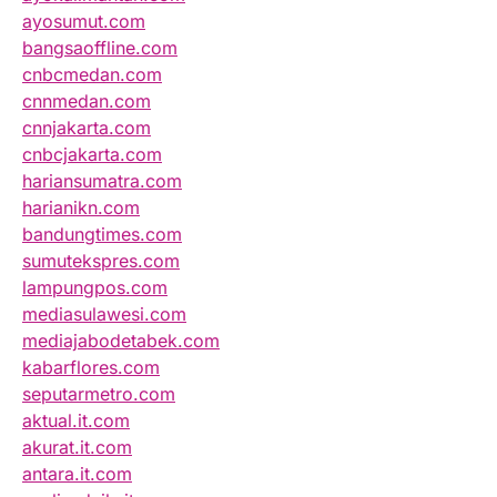
ayosumut.com
bangsaoffline.com
cnbcmedan.com
cnnmedan.com
cnnjakarta.com
cnbcjakarta.com
hariansumatra.com
harianikn.com
bandungtimes.com
sumutekspres.com
lampungpos.com
mediasulawesi.com
mediajabodetabek.com
kabarflores.com
seputarmetro.com
aktual.it.com
akurat.it.com
antara.it.com