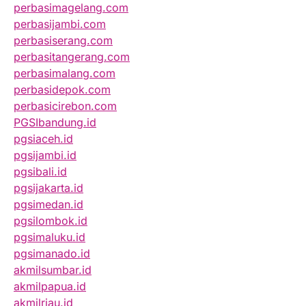
perbasimagelang.com
perbasijambi.com
perbasiserang.com
perbasitangerang.com
perbasimalang.com
perbasidepok.com
perbasicirebon.com
PGSIbandung.id
pgsiaceh.id
pgsijambi.id
pgsibali.id
pgsijakarta.id
pgsimedan.id
pgsilombok.id
pgsimaluku.id
pgsimanado.id
akmilsumbar.id
akmilpapua.id
akmilriau.id