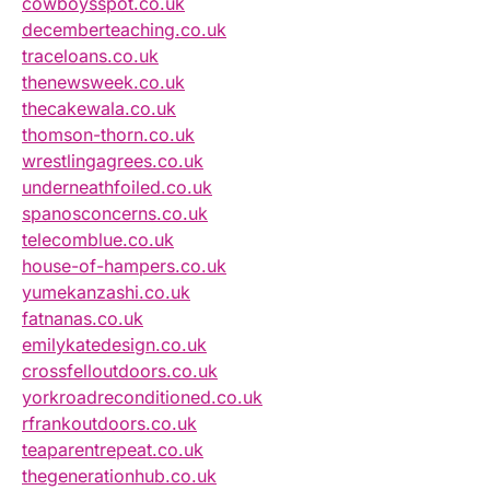
cowboysspot.co.uk
decemberteaching.co.uk
traceloans.co.uk
thenewsweek.co.uk
thecakewala.co.uk
thomson-thorn.co.uk
wrestlingagrees.co.uk
underneathfoiled.co.uk
spanosconcerns.co.uk
telecomblue.co.uk
house-of-hampers.co.uk
yumekanzashi.co.uk
fatnanas.co.uk
emilykatedesign.co.uk
crossfelloutdoors.co.uk
yorkroadreconditioned.co.uk
rfrankoutdoors.co.uk
teaparentrepeat.co.uk
thegenerationhub.co.uk