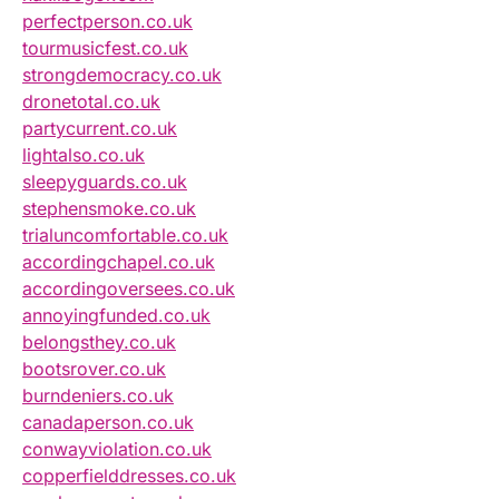
perfectperson.co.uk
tourmusicfest.co.uk
strongdemocracy.co.uk
dronetotal.co.uk
partycurrent.co.uk
lightalso.co.uk
sleepyguards.co.uk
stephensmoke.co.uk
trialuncomfortable.co.uk
accordingchapel.co.uk
accordingoversees.co.uk
annoyingfunded.co.uk
belongsthey.co.uk
bootsrover.co.uk
burndeniers.co.uk
canadaperson.co.uk
conwayviolation.co.uk
copperfielddresses.co.uk