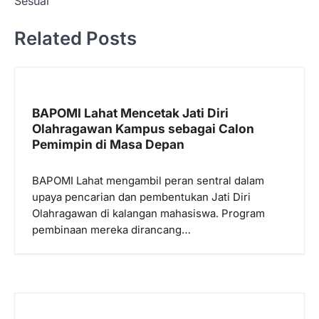
i
Sesuai
g
Related Posts
a
s
i
p
BAPOMI Lahat Mencetak Jati Diri
Olahragawan Kampus sebagai Calon
o
Pemimpin di Masa Depan
s
BAPOMI Lahat mengambil peran sentral dalam
upaya pencarian dan pembentukan Jati Diri
Olahragawan di kalangan mahasiswa. Program
pembinaan mereka dirancang…