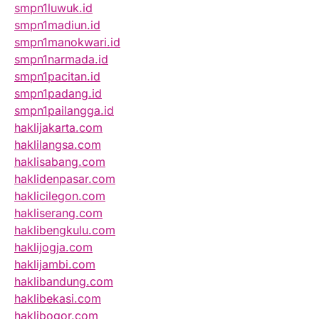
smpn1luwuk.id
smpn1madiun.id
smpn1manokwari.id
smpn1narmada.id
smpn1pacitan.id
smpn1padang.id
smpn1pailangga.id
haklijakarta.com
haklilangsa.com
haklisabang.com
haklidenpasar.com
haklicilegon.com
hakliserang.com
haklibengkulu.com
haklijogja.com
haklijambi.com
haklibandung.com
haklibekasi.com
haklibogor.com