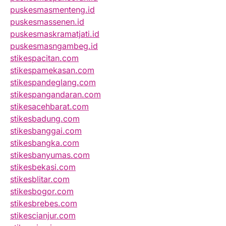
puskesmasmenteng.id
puskesmassenen.id
puskesmaskramatjati.id
puskesmasngambeg.id
stikespacitan.com
stikespamekasan.com
stikespandeglang.com
stikespangandaran.com
stikesacehbarat.com
stikesbadung.com
stikesbanggai.com
stikesbangka.com
stikesbanyumas.com
stikesbekasi.com
stikesblitar.com
stikesbogor.com
stikesbrebes.com
stikescianjur.com