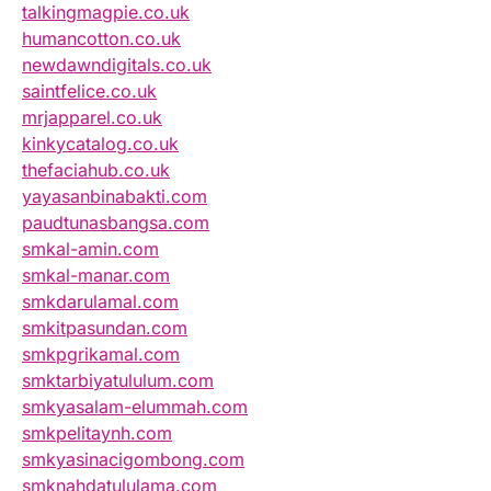
talkingmagpie.co.uk
humancotton.co.uk
newdawndigitals.co.uk
saintfelice.co.uk
mrjapparel.co.uk
kinkycatalog.co.uk
thefaciahub.co.uk
yayasanbinabakti.com
paudtunasbangsa.com
smkal-amin.com
smkal-manar.com
smkdarulamal.com
smkitpasundan.com
smkpgrikamal.com
smktarbiyatululum.com
smkyasalam-elummah.com
smkpelitaynh.com
smkyasinacigombong.com
smknahdatululama.com