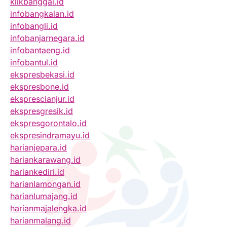
klikbanggai.id
infobangkalan.id
infobangli.id
infobanjarnegara.id
infobantaeng.id
infobantul.id
ekspresbekasi.id
ekspresbone.id
eksprescianjur.id
ekspresgresik.id
ekspresgorontalo.id
ekspresindramayu.id
harianjepara.id
hariankarawang.id
hariankediri.id
harianlamongan.id
harianlumajang.id
harianmajalengka.id
harianmalang.id