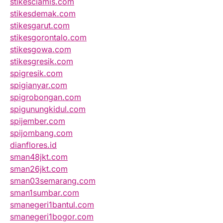
stikesciamis.com
stikesdemak.com
stikesgarut.com
stikesgorontalo.com
stikesgowa.com
stikesgresik.com
spigresik.com
spigianyar.com
spigrobongan.com
spigunungkidul.com
spijember.com
spijombang.com
dianflores.id
sman48jkt.com
sman26jkt.com
sman03semarang.com
sman1sumbar.com
smanegeri1bantul.com
smanegeri1bogor.com