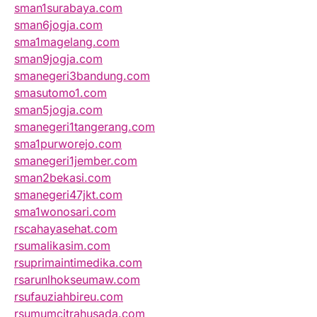
sman1surabaya.com
sman6jogja.com
sma1magelang.com
sman9jogja.com
smanegeri3bandung.com
smasutomo1.com
sman5jogja.com
smanegeri1tangerang.com
sma1purworejo.com
smanegeri1jember.com
sman2bekasi.com
smanegeri47jkt.com
sma1wonosari.com
rscahayasehat.com
rsumalikasim.com
rsuprimaintimedika.com
rsarunlhokseumaw.com
rsufauziahbireu.com
rsumumcitrahusada.com