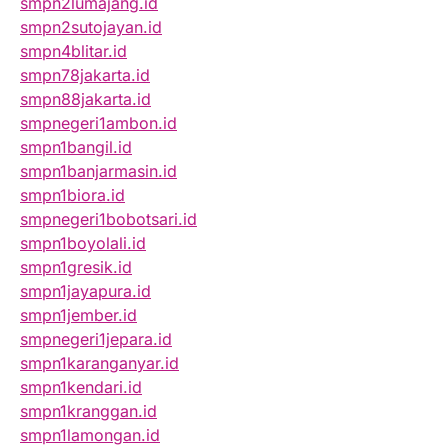
smpn2lumajang.id
smpn2sutojayan.id
smpn4blitar.id
smpn78jakarta.id
smpn88jakarta.id
smpnegeri1ambon.id
smpn1bangil.id
smpn1banjarmasin.id
smpn1biora.id
smpnegeri1bobotsari.id
smpn1boyolali.id
smpn1gresik.id
smpn1jayapura.id
smpn1jember.id
smpnegeri1jepara.id
smpn1karanganyar.id
smpn1kendari.id
smpn1kranggan.id
smpn1lamongan.id