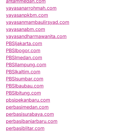
antammedan.com
yayasanarrohmah.com
yayasanpkbm.com
yayasanmambaulirsyad.com
yayasanabm.com
yayasandharmawanita.com
PBSIjakarta.com
PBSIbogor.com
PBSImedan.com
PBSIlampung.com
PBSIkaltim.com
PBSIsumbar.com
PBSIbaubau.com
PBSIbitung.com
pbsipekanbaru.com
perbasimedan.com
perbasisurabaya.com
perbasibanjarbaru.com
perbasiblitar.com