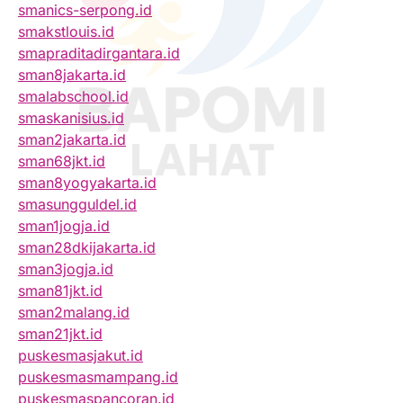
smanics-serpong.id
smakstlouis.id
smapraditadirgantara.id
sman8jakarta.id
smalabschool.id
smaskanisius.id
sman2jakarta.id
sman68jkt.id
sman8yogyakarta.id
smasungguldel.id
sman1jogja.id
sman28dkijakarta.id
sman3jogja.id
sman81jkt.id
sman2malang.id
sman21jkt.id
puskesmasjakut.id
puskesmasmampang.id
puskesmaspancoran.id