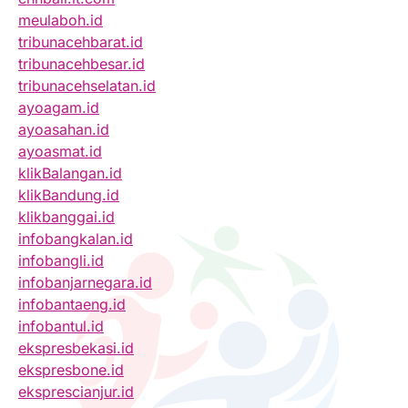
meulaboh.id
tribunacehbarat.id
tribunacehbesar.id
tribunacehselatan.id
ayoagam.id
ayoasahan.id
ayoasmat.id
klikBalangan.id
klikBandung.id
klikbanggai.id
infobangkalan.id
infobangli.id
infobanjarnegara.id
infobantaeng.id
infobantul.id
ekspresbekasi.id
ekspresbone.id
eksprescianjur.id