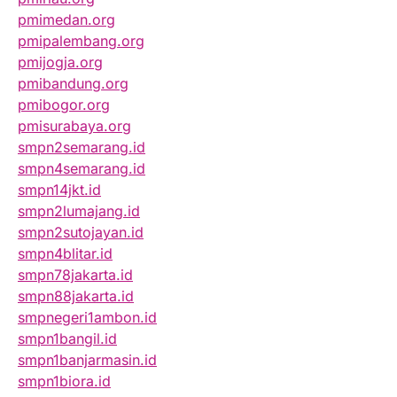
pmimedan.org
pmipalembang.org
pmijogja.org
pmibandung.org
pmibogor.org
pmisurabaya.org
smpn2semarang.id
smpn4semarang.id
smpn14jkt.id
smpn2lumajang.id
smpn2sutojayan.id
smpn4blitar.id
smpn78jakarta.id
smpn88jakarta.id
smpnegeri1ambon.id
smpn1bangil.id
smpn1banjarmasin.id
smpn1biora.id