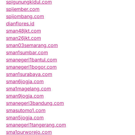
spigunungkidul.com
spijember.com
spijombang.com
dianflores.id
sman48jkt.com
sman26jkt.com
sman03semarang.com
sman1sumbar.com
smanegeri1bantul.com
smanegeri1bogor.com
sman1surabaya.com
sman6jogja.com
sma1magelang.com
sman9jogja.com
smanegeri3bandung.com
smasutomo1.com
sman5jogja.com
smanegeri1tangerang.com
sma1purworejo.com