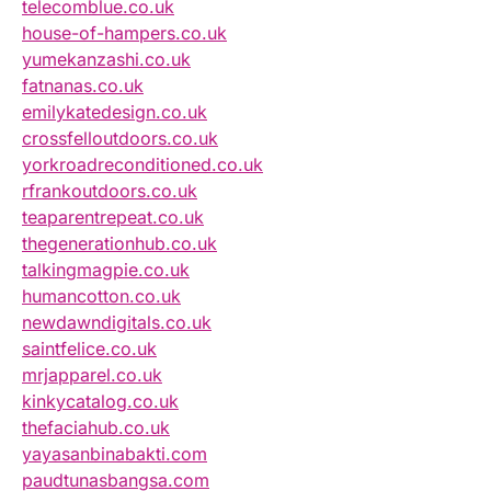
telecomblue.co.uk
house-of-hampers.co.uk
yumekanzashi.co.uk
fatnanas.co.uk
emilykatedesign.co.uk
crossfelloutdoors.co.uk
yorkroadreconditioned.co.uk
rfrankoutdoors.co.uk
teaparentrepeat.co.uk
thegenerationhub.co.uk
talkingmagpie.co.uk
humancotton.co.uk
newdawndigitals.co.uk
saintfelice.co.uk
mrjapparel.co.uk
kinkycatalog.co.uk
thefaciahub.co.uk
yayasanbinabakti.com
paudtunasbangsa.com