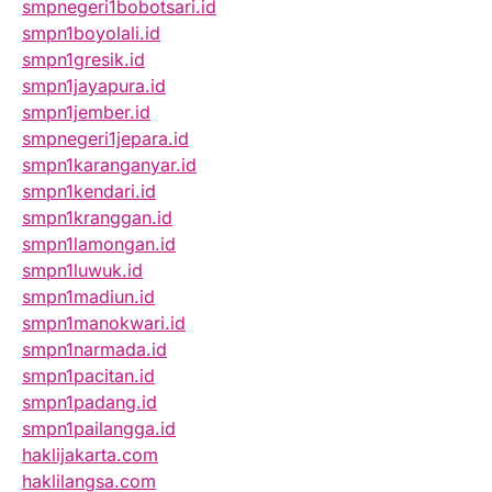
smpnegeri1bobotsari.id
smpn1boyolali.id
smpn1gresik.id
smpn1jayapura.id
smpn1jember.id
smpnegeri1jepara.id
smpn1karanganyar.id
smpn1kendari.id
smpn1kranggan.id
smpn1lamongan.id
smpn1luwuk.id
smpn1madiun.id
smpn1manokwari.id
smpn1narmada.id
smpn1pacitan.id
smpn1padang.id
smpn1pailangga.id
haklijakarta.com
haklilangsa.com