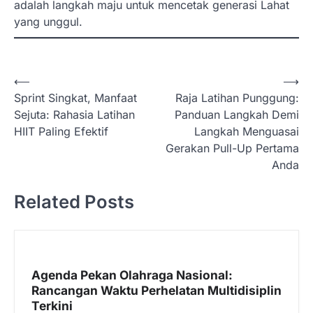
adalah langkah maju untuk mencetak generasi Lahat
yang unggul.
N
⟵
⟶
Sprint Singkat, Manfaat
Raja Latihan Punggung:
a
Sejuta: Rahasia Latihan
Panduan Langkah Demi
v
HIIT Paling Efektif
Langkah Menguasai
i
Gerakan Pull-Up Pertama
Anda
g
a
Related Posts
s
i
p
Agenda Pekan Olahraga Nasional:
o
Rancangan Waktu Perhelatan Multidisiplin
s
Terkini