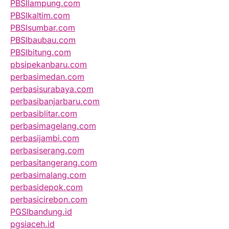
PBSIlampung.com
PBSIkaltim.com
PBSIsumbar.com
PBSIbaubau.com
PBSIbitung.com
pbsipekanbaru.com
perbasimedan.com
perbasisurabaya.com
perbasibanjarbaru.com
perbasiblitar.com
perbasimagelang.com
perbasijambi.com
perbasiserang.com
perbasitangerang.com
perbasimalang.com
perbasidepok.com
perbasicirebon.com
PGSIbandung.id
pgsiaceh.id