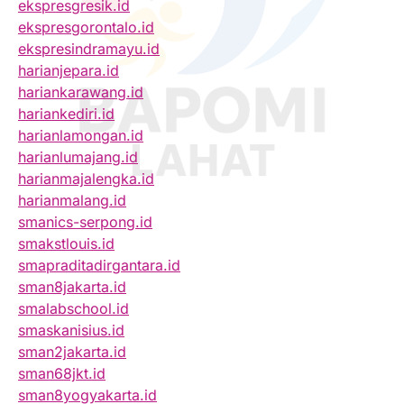
ekspresgresik.id
ekspresgorontalo.id
ekspresindramayu.id
harianjepara.id
hariankarawang.id
hariankediri.id
harianlamongan.id
harianlumajang.id
harianmajalengka.id
harianmalang.id
smanics-serpong.id
smakstlouis.id
smapraditadirgantara.id
sman8jakarta.id
smalabschool.id
smaskanisius.id
sman2jakarta.id
sman68jkt.id
sman8yogyakarta.id