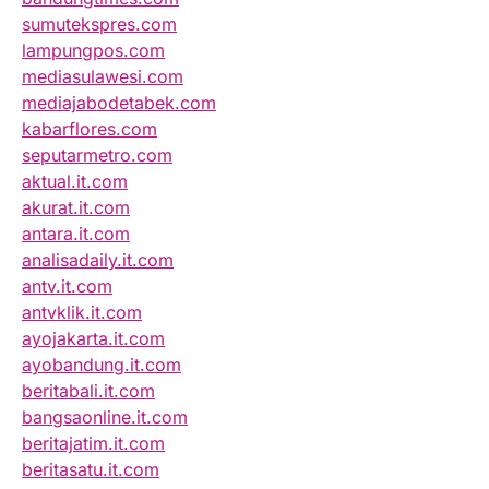
sumutekspres.com
lampungpos.com
mediasulawesi.com
mediajabodetabek.com
kabarflores.com
seputarmetro.com
aktual.it.com
akurat.it.com
antara.it.com
analisadaily.it.com
antv.it.com
antvklik.it.com
ayojakarta.it.com
ayobandung.it.com
beritabali.it.com
bangsaonline.it.com
beritajatim.it.com
beritasatu.it.com