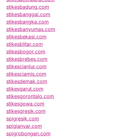
stikesbadung.com
stikesbanggai.com
stikesbangka.com
stikesbanyumas.com
stikesbekasi.com
stikesblitar.com
stikesbogor.com
stikesbrebes.com
stikescianjur.com
stikesciamis.com
stikesdemak.com
stikesgarut.com
stikesgorontalo.com
stikesgowa.com
stikesgresik.com
spigresik.com
spigianyar.com
spigrobongan.com