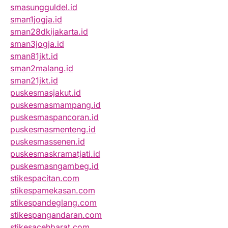
smasungguldel.id
sman1jogja.id
sman28dkijakarta.id
sman3jogja.id
sman81jkt.id
sman2malang.id
sman21jkt.id
puskesmasjakut.id
puskesmasmampang.id
puskesmaspancoran.id
puskesmasmenteng.id
puskesmassenen.id
puskesmaskramatjati.id
puskesmasngambeg.id
stikespacitan.com
stikespamekasan.com
stikespandeglang.com
stikespangandaran.com
stikesacehbarat.com