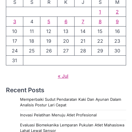
S
S
R
K
J
S
M
1
2
3
4
5
6
7
8
9
10
11
12
13
14
15
16
17
18
19
20
21
22
23
24
25
26
27
28
29
30
31
« Jul
Recent Posts
Memperbaiki Sudut Pendaratan Kaki Dan Ayunan Dalam
Analisis Postur Lari Cepat
Inovasi Pelatihan Menuju Atlet Profesional
Evaluasi Biomekanika Lemparan Pukulan Atlet Mahasiswa
Lahat Lewat Sensor