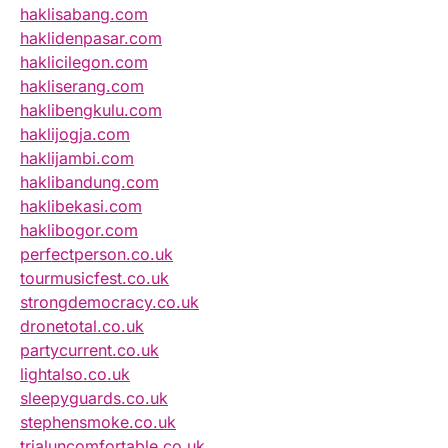
haklisabang.com
haklidenpasar.com
haklicilegon.com
hakliserang.com
haklibengkulu.com
haklijogja.com
haklijambi.com
haklibandung.com
haklibekasi.com
haklibogor.com
perfectperson.co.uk
tourmusicfest.co.uk
strongdemocracy.co.uk
dronetotal.co.uk
partycurrent.co.uk
lightalso.co.uk
sleepyguards.co.uk
stephensmoke.co.uk
trialuncomfortable.co.uk