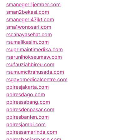
smanegeri1jember.com
sman2bekasi.com
smanegeri47jkt.com
sma1wonosari.com
rscahayasehat.com
rsumalikasim.com
rsuprimaintimedika.com
rsarunlhokseumaw.com
rsufauziahbireu.com
rsumumcitrahusada.com
rsgayomedicalcentre.com
polresjakarta.com
polresdago.com
polressabang.com
polresdenpasar.com
polresbanten.com
polresjambi.com
polressamarinda.com
polresbanjarmasin.com